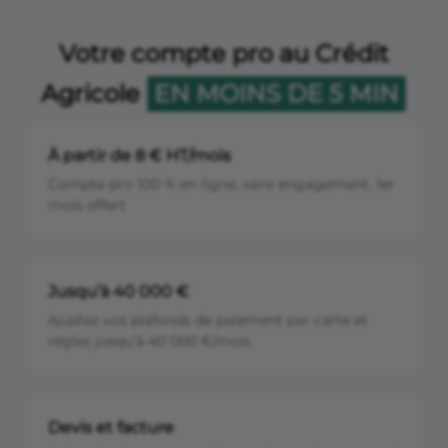
Votre compte pro au Crédit
Agricole
EN MOINS DE 5 MIN
À partir de 8 € HT/mois
Compte pro 100 % en ligne, sans engagement, 1er
mois offert
Jusqu’à 40 000 €
Ajustez vos plafonds de paiement par carte et
réglez jusqu’à 40 000 €/mois
Devis et facture