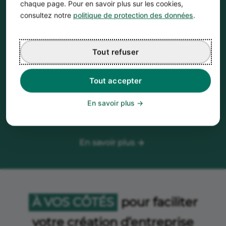
Calcul automatique
chaque page. Pour en savoir plus sur les cookies,
Les calculs financiers sont réalisés
consultez notre
politique de protection des données
.
automatiquement
Gain de temps
Tout refuser
Quelques heures suffisent pour faire un Business
Plan
Tout accepter
Accessible à tous
En savoir plus
L’outil vous guide pas à pas, aucune connaissance
financière nécessaire
En savoir plus
À VOS CÔTÉS
pour faciliter
votre création d’entreprise