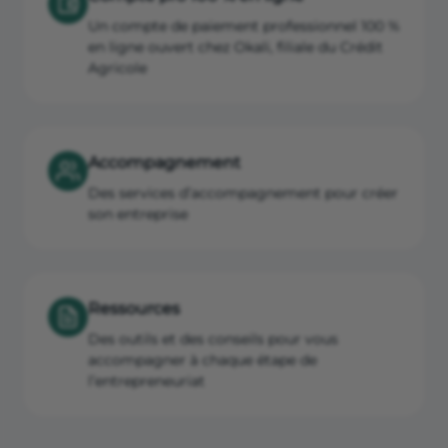
Un compte de paiement professionnel 100 %
en ligne ouvert chez Okali, filiale du Crédit
Agricole
Accompagnement
Des services d’accompagnement pour créer
son entreprise
Ressources
Des outils et des conseils pour vous
accompagner à chaque étape de
l’entrepreneuriat