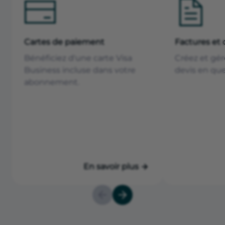
Cartes de paiement
Factures et 
Bénéficiez d'une carte Visa
Créez et gér
Business incluse dans votre
devis en que
abonnement.
En savoir plus