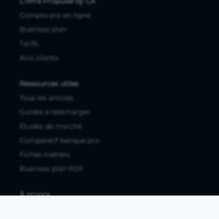
L'offre Propulse by CA
Compte pro en ligne
Business plan
Tarifs
Avis clients
Ressources utiles
Tous les articles
Guides à télécharger
Études de marché
Comparatif banque pro
Fiches métiers
Business plan PDF
À propos
FAQ / Centre d'Aide