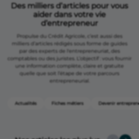
Des milliers d’articles pour vous
aider dans votre vie
d’entrepreneur
Propulse du Crédit Agricole, c’est aussi des
milliers d’articles rédigés sous forme de guides
par des experts de l'entrepreneuriat, des
comptables ou des juristes. L’objectif : vous fournir
une information complète, claire et gratuite
quelle que soit l’étape de votre parcours
entrepreneurial.
Actualités
Fiches métiers
Devenir entrepren