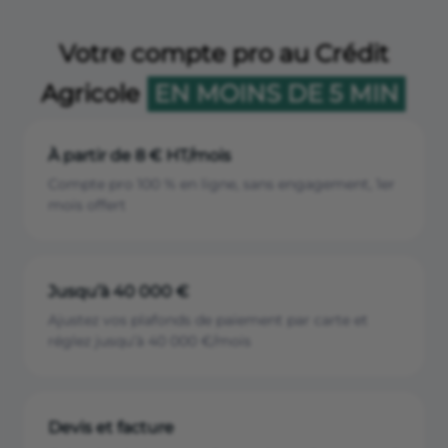
Votre compte pro au Crédit
Agricole
EN MOINS DE 5 MIN
À partir de 8 € HT/mois
Compte pro 100 % en ligne, sans engagement, 1er
mois offert
Jusqu’à 40 000 €
Ajustez vos plafonds de paiement par carte et
réglez jusqu’à 40 000 €/mois
Devis et facture