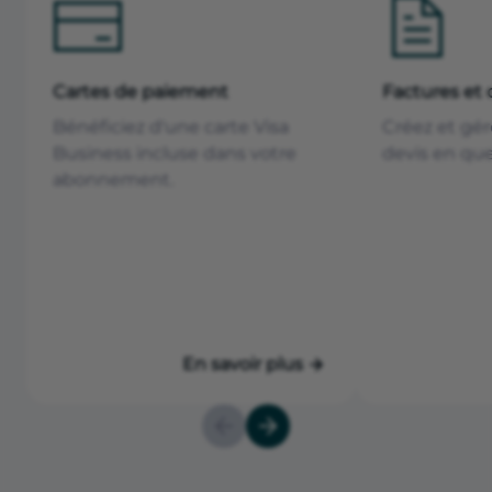
Cartes de paiement
Factures et 
Bénéficiez d'une carte Visa
Créez et gér
Business incluse dans votre
devis en que
abonnement.
En savoir plus