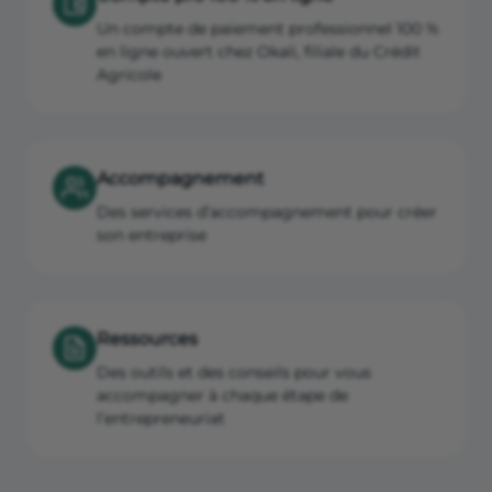
Un compte de paiement professionnel 100 %
en ligne ouvert chez Okali, filiale du Crédit
Agricole
Accompagnement
Des services d’accompagnement pour créer
son entreprise
Ressources
Des outils et des conseils pour vous
accompagner à chaque étape de
l’entrepreneuriat