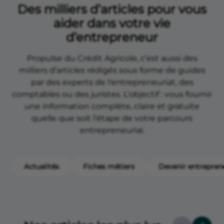
Des milliers d’articles pour vous
aider dans votre vie
d’entrepreneur
Propulse du Crédit Agricole, c’est aussi des
milliers d’articles rédigés sous forme de guides
par des experts de l'entrepreneuriat, des
comptables ou des juristes. L’objectif : vous fournir
une information complète, claire et gratuite
quelle que soit l’étape de votre parcours
entrepreneurial.
Actualités
Fiches métiers
Devenir entrepren