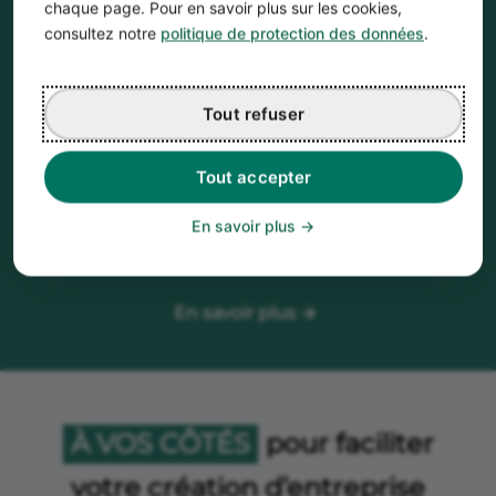
Calcul automatique
chaque page. Pour en savoir plus sur les cookies,
Les calculs financiers sont réalisés
consultez notre
politique de protection des données
.
automatiquement
Gain de temps
Tout refuser
Quelques heures suffisent pour faire un Business
Plan
Tout accepter
Accessible à tous
En savoir plus
L’outil vous guide pas à pas, aucune connaissance
financière nécessaire
En savoir plus
À VOS CÔTÉS
pour faciliter
votre création d’entreprise