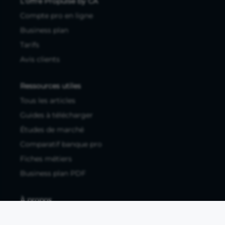
L'offre Propulse by CA
Compte pro en ligne
Business plan
Tarifs
Avis clients
Ressources utiles
Tous les articles
Guides à télécharger
Études de marché
Comparatif banque pro
Fiches métiers
Business plan PDF
À propos
FAQ / Centre d'Aide