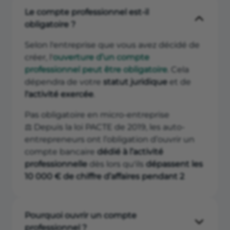
Le compte professionnel est-il
obligatoire ?
Selon l'entreprise que vous avez décidé de
créer, l'
ouverture d’un compte
professionnel peut être obligatoire
. Cela
dépendra de votre
statut juridique
et de
l'activité exercée
.
Pas obligatoire en micro-entreprise
⚖️ Depuis la loi PACTE de 2019, les auto-
entrepreneurs ont l’obligation d’ouvrir un
compte bancaire
dédié à l’activité
professionnelle
dès lors qu'ils
dépassent les
10 000 € de chiffre d’affaires pendant 2
années civiles consécutives
.
Un simple compte courant suffit, du moins
Pourquoi ouvrir un compte
en théorie. Dans la pratique, les banques
professionnel ?