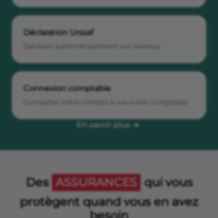
Déclaration Urssaf
Déclarez automatiquement vos revenus
Connexion comptable
Connectez votre compte à vos outils comptable
En savoir plus
Des
ASSURANCES
qui vous
protègent quand vous en avez
besoin