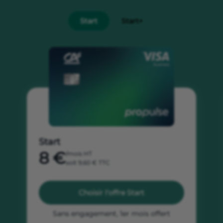
Start
Start+
Start
8 €
/mois HT
soit 9,60 € TTC
Choisir l'offre Start
Sans engagement, 1er mois offert