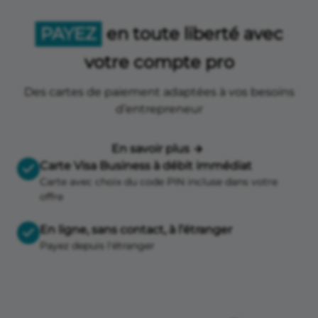
PAYEZ
en toute liberté avec
votre compte pro
Des cartes de paiement adaptées à vos besoins
d’entrepreneur
En savoir plus
Carte Visa Business à débit immédiat
Carte avec choix du code PIN incluse dans votre
offre
En ligne, sans contact, à l’étranger
Payez depuis l'étranger