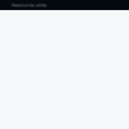
Ressources utiles
Tous les articles
Guides à télécharger
Études de marché
Comparatif banque pro
Fiches métiers
Business plan PDF
À propos
FAQ / Centre d'Aide
Contactez-nous
Mentions légales
Documents légaux
Protection des données personnelles
Protection des données personnelles compte pro