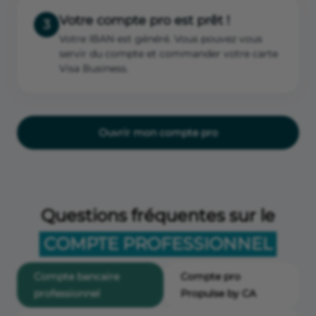
Votre compte pro est prêt !
3
Votre IBAN est généré. Vous pouvez vous
servir du compte et commander votre carte
Visa Business.
Ouvrir mon compte pro
Questions fréquentes sur le
COMPTE PROFESSIONNEL
Compte bancaire
Compte pro
professionnel
Propulse by CA