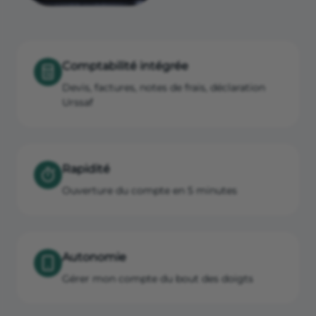
Comptabilité intégrée
Devis, factures, notes de frais, déclaration
Urssaf
Rapidité
Ouverture du compte en 5 minutes
Autonomie
Gérer mon compte du bout des doigts