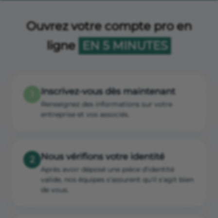
Ouvrez votre compte pro en
ligne
EN 5 MINUTES
Inscrivez-vous dès maintenant
1
Renseignez des informations sur votre
entreprise et vos associés.
Nous vérifions votre identité
2
Après avoir déposé une pièce d'identité
valide, nos équipes s'assurent qu'il s'agit bien
de vous.