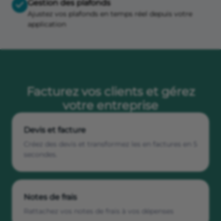
Gestion des plafonds
Ajustez vos plafonds en temps réel depuis votre
application
Facturez vos clients et gérez
votre entreprise
Devis et facture
Créez des devis et transformez les en factures en 5
secondes.
Notes de frais
Rattachez vos notes de frais à vos dépenses