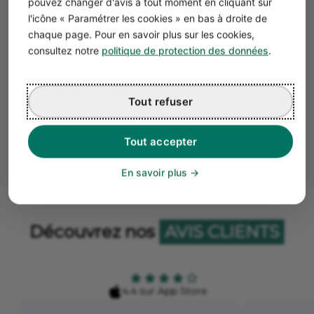
pouvez changer d'avis à tout moment en cliquant sur
l'icône « Paramétrer les cookies » en bas à droite de
chaque page. Pour en savoir plus sur les cookies,
consultez notre
politique de protection des données
.
Notre service client est là
pour vous
Tout refuser
Nous vous répondons le jour même, par e-mail
6j/7 et par téléphone pour les clients Start+ 5j/7.
Tout accepter
En savoir plus
Découvrez nos
AVIS CLIENTS
4.4 sur App Store