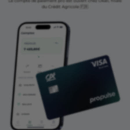
Le compte de paiement pro est ouvert chez Okali, filiale
du Crédit Agricole 🇫🇷