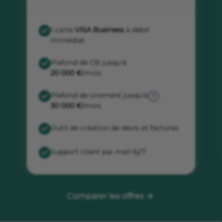
1 carte
VISA Business
à débit
immédiat
Plafond de CB jusqu'à
20 000 €
/mois
Plafond de virement jusqu'à
30 000 €
/mois
Outil de création de devis et factures
Support client par mail 6j/7
Comparer les offres