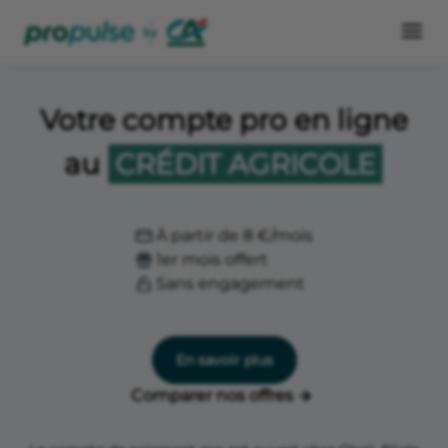
Votre compte pro en ligne
au
CRÉDIT AGRICOLE
À partir de 8 €/mois
1er mois offert
Sans engagement
En savoir plus
Comparer nos offres