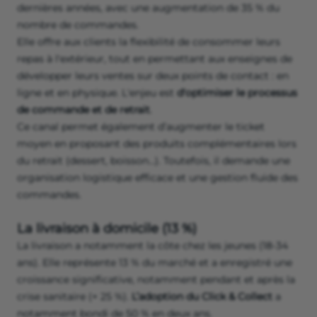
dernières années, avec une augmentation de 35 % du
nombre de commandes.
Elle offre aux clients la flexibilité de consommer leurs
repas à l'extérieur, tout en permettant aux enseignes de
développer leurs ventes sur deux points de contact : en
ligne et en physique. L'enjeu est
d'optimiser le processus
de commande et de retrait
.
Ce canal permet également d’augmenter le ticket
moyen en proposant des produits complémentaires lors
du retrait (dessert, boisson…). Toutefois, il demande une
organisation logistique efficace et une gestion fluide des
commandes.
La livraison à domicile (13 %)
La livraison a notamment la côte chez les jeunes (18-34
ans). Elle représente 13 % du marché et a enregistré une
croissance significative, notamment pendant et après la
crise sanitaire (+ 25 %).
L’adoption du Click & Collect
a
notamment bondi de 50 % en deux ans.