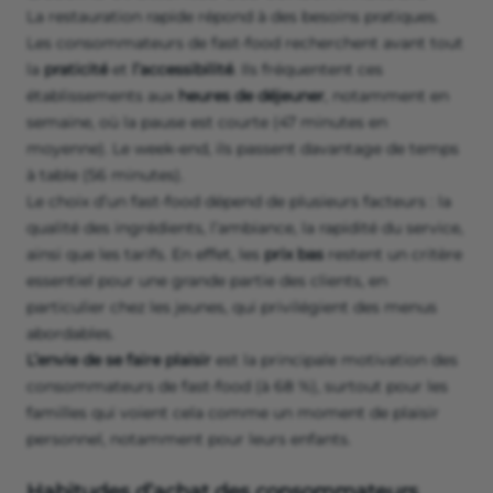
La restauration rapide répond à des besoins pratiques.
Les consommateurs de fast-food recherchent avant tout
la
praticité
et
l’accessibilité
. Ils fréquentent ces
établissements aux
heures de déjeuner
, notamment en
semaine, où la pause est courte (47 minutes en
moyenne). Le week-end, ils passent davantage de temps
à table (56 minutes).
Le choix d’un fast-food dépend de plusieurs facteurs : la
qualité des ingrédients, l’ambiance, la rapidité du service,
ainsi que les tarifs. En effet, les
prix bas
restent un critère
essentiel pour une grande partie des clients, en
particulier chez les jeunes, qui privilégient des menus
abordables.
L’envie de se faire plaisir
est la principale motivation des
consommateurs de fast-food (à 68 %), surtout pour les
familles qui voient cela comme un moment de plaisir
personnel, notamment pour leurs enfants.
Habitudes d’achat des consommateurs