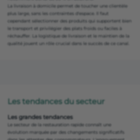
La livraison à domicile permet de toucher une clientèle
plus large, sans les contraintes d'espace. Il faut
cependant sélectionner des produits qui supportent bien
le transport et privilégier des plats froids ou faciles à
réchauffer. La logistique de livraison et le maintien de la
qualité jouent un rôle crucial dans le succès de ce canal.
Les tendances du secteur
Les grandes tendances
Le secteur de la restauration rapide connaît une
évolution marquée par des changements significatifs
dans les attentes des consommateurs. L'engouement