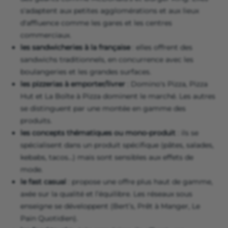
s'adaptent aux petites agglomérations et aux lieux
d'affluence comme les gares et les centres
commerciaux.
les sandwicheries à la française
: elles offrent des
sandwichs traditionnels, en concurrence avec les
boulangeries et les grandes surfaces.
les pizzerias à emporter/livrer
: Domino's Pizza, Pizza
Hut et La Boîte à Pizza dominent le marché. Les autres
se distinguent par une montée en gamme des
produits.
les concepts thématiques ou mono-produit
: ils se
spécialisent dans un produit spécifique (pâtes, salades,
kebabs, tacos…) mais sont sensibles aux effets de
mode.
le fast casual
: propose une offre plus haut de gamme,
axée sur la qualité et l’équilibre. Les réseaux sous
enseigne se développent (Bert’s, Prêt à Manger, Le
Pain Quotidien).