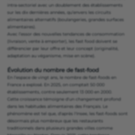
intra-sectoriel avec un doublement des établissements
sur les dix dernières années, qu’envers les circuits
alimentaires alternatifs (boulangeries, grandes surfaces
alimentaires).
Avec l’essor des nouvelles tendances de consommation
(livraison, vente à emporter), les fast food doivent se
différencier par leur offre et leur concept (originalité,
adaptation au véganisme, mise en scène).
Évolution du nombre de fast-food
En l’espace de vingt ans, le nombre de fast-foods en
France a explosé. En 2025, on comptait 50 000
établissements, contre seulement 13 000 en 2000.
Cette croissance témoigne d'un changement profond
dans les habitudes alimentaires des Français. Le
phénomène est tel que, d'après l'Insee, les fast-foods sont
désormais plus nombreux que les restaurants
traditionnels dans plusieurs grandes villes comme