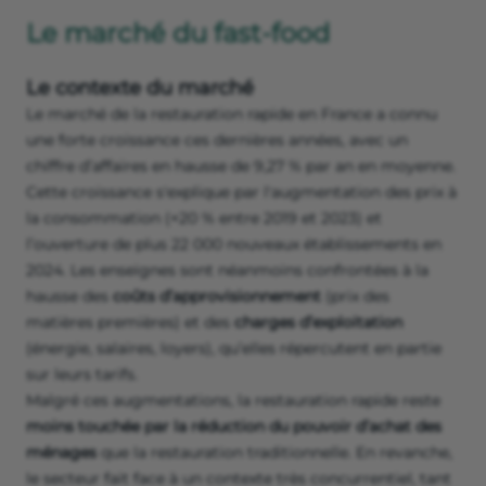
Le marché du fast-food
Le contexte du marché
Le marché de la restauration rapide en France a connu
une forte croissance ces dernières années, avec un
chiffre d’affaires en hausse de 9,27 % par an en moyenne.
Cette croissance s'explique par l'augmentation des prix à
la consommation (+20 % entre 2019 et 2023) et
l’ouverture de plus 22 000 nouveaux établissements en
2024. Les enseignes sont néanmoins confrontées à la
hausse des
coûts d’approvisionnement
(prix des
matières premières) et des
charges d’exploitation
(énergie, salaires, loyers), qu’elles répercutent en partie
sur leurs tarifs.
Malgré ces augmentations, la restauration rapide reste
moins touchée par la réduction du pouvoir d’achat des
ménages
que la restauration traditionnelle. En revanche,
le secteur fait face à un contexte très concurrentiel, tant