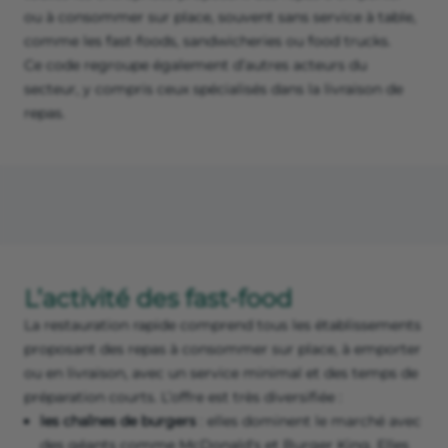
ou à consommer sur place, souvent sans service à table,
comme les fast-foods, sandwicheries ou food trucks.
Ce code regroupe également d’autres acteurs du
secteur, y compris ceux spécialisés dans la livraison de
repas.
L’activité des fast-food
La restauration rapide comprend tous les établissements
proposant des repas à consommer sur place, à emporter
ou en livraison, avec un service minimal et des temps de
préparation courts. L’offre est très diversifiée :
les chaînes de burgers
: elles dominent le marché avec
des géants comme McDonald's et Burger King. Elles