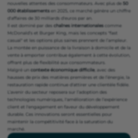
nouvelles attentes des consommateurs. Avec plus de
50
000 établissements
en 2025, ce marché génère un chiffre
d'affaires de 30 milliards d'euros par an.
Il est dominé par des
chaînes internationales
comme
McDonald’s et Burger King, mais les concepts "fast
casual" et les options plus saines prennent de l’ampleur.
La montée en puissance de la livraison à domicile et de la
vente à emporter contribue également à cette évolution,
offrant plus de flexibilité aux consommateurs.
Malgré un
contexte économique difficile
, avec des
hausses de prix des matières premières et de l’énergie, la
restauration rapide continue d'attirer une clientèle fidèle.
L’avenir du secteur reposera sur l’adoption des
technologies numériques, l'amélioration de l’expérience
client et l'engagement en faveur du développement
durable. Ces innovations seront essentielles pour
maintenir la compétitivité face à la saturation du
marché.