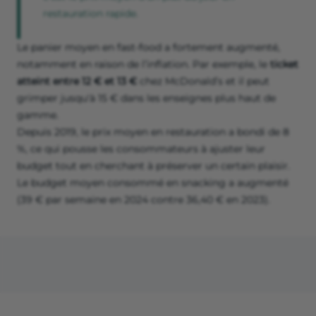
restauration rapide.
Le panier moyen en fast-food a fortement augmenté,
notamment en raison de l’inflation. Par exemple, le
ticket
atteint entre 12 € et 13 €
chez McDonald’s et il peut
grimper jusqu'à 15 € dans les enseignes plus haut de
gamme.
Depuis 2019, le prix moyen en restauration a bondi de 8
%, ce qui pousse les consommateurs à ajuster leur
budget tout en cherchant à préserver un certain plaisir.
Le budget moyen consommé en snacking a augmenté
(39 € par semaine en 2024 contre 36,40 € en 2023).