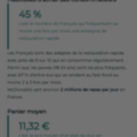
45 %
c’est le nombre de Français qui fréquentent au
moins une fois par mois une enseigne de
restauration rapide.
Les Français sont des adeptes de la restauration rapide,
avec près de 9 sur 10 qui en consomme régulièrement.
Parmi eux, les jeunes (18-34 ans) sont les plus fréquents,
avec 67 % d’entre eux qui se rendent au fast-food au
moins 2 à 3 fois par mois.
McDonald’s sert environ
2 millions de repas par jour
en
France.
Panier moyen
11,32 €
c’est le prix moyen d’un plat du jour en