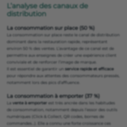
L’analyse des canaux de
distribution
La consommation sur place (50 %)
La consommation sur place reste le canal de distribution
dominant dans la restauration rapide, représentant
environ 50 % des ventes. L’avantage de ce canal est de
permettre aux enseignes de créer une expérience client
conviviale et de renforcer l’image de marque.
Il est essentiel de garantir un
service rapide et efficace
pour répondre aux attentes des consommateurs pressés,
notamment lors des pics d’affluence.
La consommation à emporter (37 %)
La
vente à emporter
est très ancrée dans les habitudes
de consommation, notamment depuis l’essor des outils
numériques (Click & Collect, QR codes, bornes de
commandes…). Elle a connu une forte croissance ces