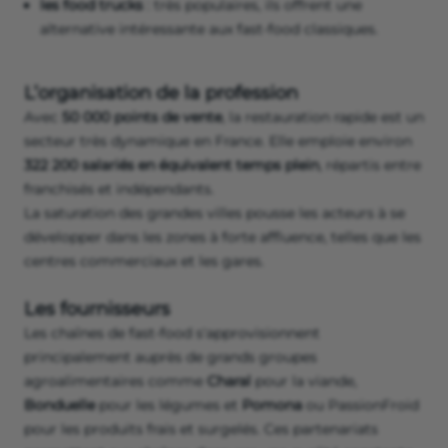
les food trucks
: très populaires, ils offrent une
alternative intéressante aux fast-food classiques.
L’organisation de la profession
Avec
50 000 points de vente
, la restauration rapide est un
secteur très dynamique en France. Elle emploie environ
322 200 salariés en équivalent temps plein
, répartis entre
franchisés et indépendants.
La saturation des grandes villes pousse les acteurs à se
développer dans les zones à forte affluence, telles que les
centres commerciaux et les gares.
Les fournisseurs
Les chaînes de fast-food s'approvisionnent
principalement auprès de grands groupes
agroalimentaires comme
Charal
pour la viande,
Bonduelle
pour les légumes et
Pomona
ou PassionFroid
pour les produits frais et surgelés. Ces partenariats