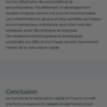
norme, offrant plus de commodité et de
personnalisation. Parallèlement, le développement
durable s'impose comme une priorité incontournable.
Les consommateurs, de plus en plus sensibles aux enjeux
environnementaux, orienteront leurs choix vers des
enseignes ayant des pratiques écologiques.
Ces tendances technologiques et écologiques,
combinées aux défis économiques actuels, façonneront
l'avenir de la restauration rapide.
Conclusion
Le marché de la restauration rapide en France connaît
une forte croissance et s’adapte en permanence aux