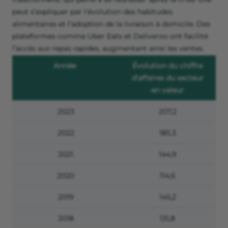
peut s’expliquer par l'évolution des habitudes
alimentaires et l’adoption de la livraison à domicile. Des
plateformes comme Uber Eats et Deliveroo ont facilité
l’accès aux repas rapides, augmentant ainsi les ventes.
Année
Évolution du chiffre
d'affaires du secteur
en valeur
2023
207,2
2022
185,3
2021
144,9
2020
114,6
2019
145,2
2018
131,8