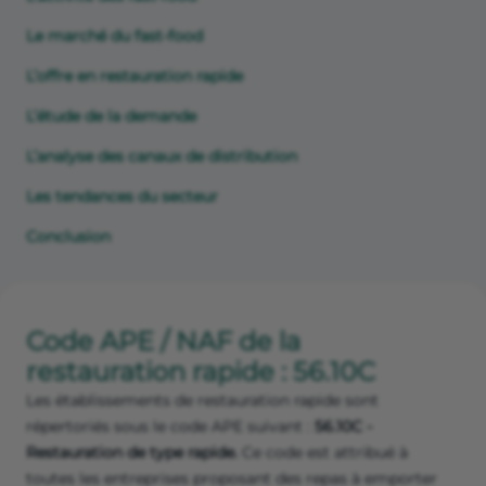
Le marché du fast-food
L’offre en restauration rapide
L’étude de la demande
L’analyse des canaux de distribution
Les tendances du secteur
Conclusion
Code APE / NAF de la
restauration rapide : 56.10C
Les établissements de restauration rapide sont
répertoriés sous le code APE suivant :
56.10C -
Restauration de type rapide.
Ce code est attribué à
toutes les entreprises proposant des repas à emporter