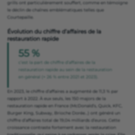
grills ont particulièrement souffert, comme en témoigne
le déclin de chaînes emblématiques telles que
Courtepaille.
Évolution du chiffre d’affaires de la
restauration rapide
55 %
c’est la part de chiffre d’affaires de la
restauration rapide au sein de la restauration
en général (+ 26 % entre 2021 et 2023).
En 2023, le chiffre d’affaires a augmenté de 11,3 % par
rapport à 2022. À eux seuls, les 150 majors de la
restauration rapide en France (McDonald’s, Quick, KFC,
Burger King, Subway, Brioche Dorée…) ont généré un
chiffre d’affaires total de 19,04 milliards d’euros. Cette
croissance contraste fortement avec la restauration
traditionnelle, qui peine à se redresser après la crise. Elle