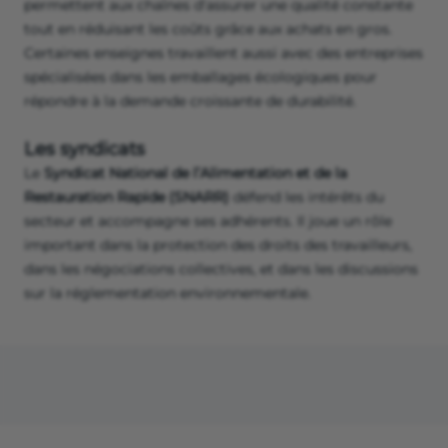
permettent aux chaînes d'assurer une qualité constante
tout en réduisant les coûts grâce aux achats en gros.
Certaines enseignes travaillent aussi avec des entreprises
spécialisées dans les emballages écologiques pour
répondre à la demande croissante de durabilité.
Les syndicats
Le
Syndicat National de l’Alimentation et de la
Restauration Rapide (SNARR)
défend les intérêts du
secteur et accompagne ses adhérents. Il joue un rôle
important dans la protection des droits des travailleurs,
dans les négociations collectives, et dans les discussions
sur la réglementation environnementale.