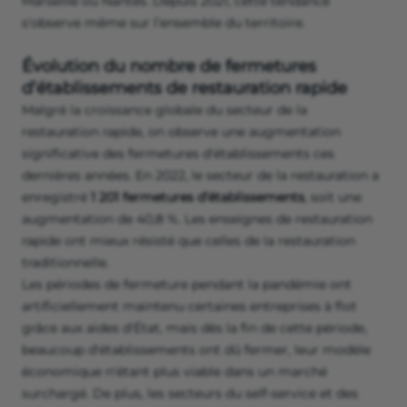
Marseille ou Nantes. Depuis 2021, cette tendance
s'observe même sur l’ensemble du territoire.
Évolution du nombre de fermetures
d’établissements de restauration rapide
Malgré la croissance globale du secteur de la
restauration rapide, on observe une augmentation
significative des fermetures d'établissements ces
dernières années. En 2022, le secteur de la restauration a
enregistré
1 201 fermetures d’établissements
, soit une
augmentation de 40,8 %. Les enseignes de restauration
rapide ont mieux résisté que celles de la restauration
traditionnelle.
Les périodes de fermeture pendant la pandémie ont
artificiellement maintenu certaines entreprises à flot
grâce aux aides d'État, mais dès la fin de cette période,
beaucoup d'établissements ont dû fermer, leur modèle
économique n'étant plus viable dans un marché
surchargé. De plus, les secteurs du self-service et des