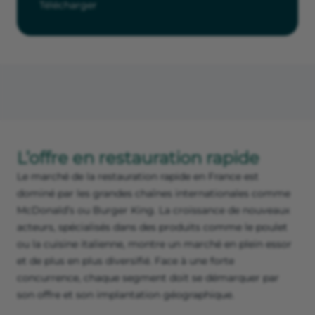
Télécharger
L’offre en restauration rapide
Le marché de la restauration rapide en France est
dominé par les grandes chaînes internationales comme
McDonald’s ou Burger King. La croissance de nouveaux
acteurs, spécialisés dans des produits comme le poulet
ou la cuisine italienne, montre un marché en plein essor
et de plus en plus diversifié. Face à une forte
concurrence, chaque segment doit se démarquer par
son offre et son implantation géographique.