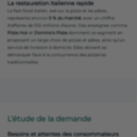
La restauration italienne rapide
Le fast-food italien, axé sur la pizza et les pâtes,
représente environ
5 % du marché
, avec un chiffre
d’affaires de 103 millions d’euros. Des enseignes comme
Pizza Hut
et
Domino's Pizza
dominent ce segment en
proposant un large choix de pizzas et pâtes, ainsi qu'un
service de livraison à domicile. Elles doivent se
démarquer face à la concurrence des pizzerias
traditionnelles.
L’étude de la demande
Besoins et attentes des consommateurs