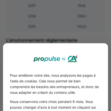
2017
119,8
2016
108,0
2015
100,0
L’environnement réglementaire
La réglementation de la restauration rapide impose des
normes en matière d'hygiène alimentaire, de gestion des
déchets, et de sécurité au travail. Les établissements
doivent respecter les
réglementations sanitaires
pour
garantir la sécurité des produits, notamment les
normes
Pour améliorer notre site, nous analysons les pages à
HACCP
(Hazard Analysis Critical Control Point).
l'aide de cookies. Cela nous permet de bien
De plus, les fast-foods sont confrontés à des lois sur la
comprendre les besoins des entrepreneurs, et donc de
transparence des ingrédients et l'étiquetage nutritionnel.
nous adapter en créant du contenu utile.
Les politiques écologiques, comme l’interdiction des
plastiques à usage unique, forcent également les
Nous conservons votre choix pendant 6 mois. Vous
enseignes à adapter leurs emballages.
pouvez changer d'avis à tout moment en cliquant sur