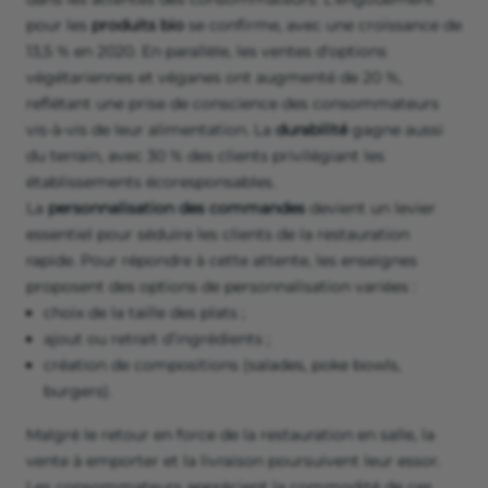
pour les
produits bio
se confirme, avec une croissance de
13,5 % en 2020. En parallèle, les ventes d'options
végétariennes et véganes ont augmenté de 20 %,
reflétant une prise de conscience des consommateurs
vis-à-vis de leur alimentation. La
durabilité
gagne aussi
du terrain, avec 30 % des clients privilégiant les
établissements écoresponsables.
La
personnalisation des commandes
devient un levier
essentiel pour séduire les clients de la restauration
rapide. Pour répondre à cette attente, les enseignes
proposent des options de personnalisation variées :
choix de la taille des plats ;
ajout ou retrait d’ingrédients ;
création de compositions (salades, poke bowls,
burgers).
Malgré le retour en force de la restauration en salle, la
vente à emporter et la livraison poursuivent leur essor.
Les consommateurs apprécient la commodité de ces