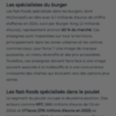
Les spécialistes du burger
Les fast-foods spécialisés dans les burgers, dont
McDonald’s en tête avec 6,1 milliards d’euros de chiffre
d'affaires en 2024, suivi par Burger King (2 milliards
d’euros), représentent environ
60 % du marché
. Ces
enseignes sont implantées sur tout le territoire,
principalement dans les zones urbaines et les centres
commerciaux. Leur force ? Une image de marque
puissante, un menu diversifié et des prix accessibles.
Toutefois, ces enseignes doivent faire face à une image
souvent associée à la malbouffe et à une concurrence
croissante des chaînes qui évoluent vers des options plus
saines.
Les fast-foods spécialisés dans le poulet
Le segment du poulet occupe la deuxième position. Des
acteurs comme
KFC
(885 millions d’euros de CA en
2024) et
O'Tacos (376 millions d’euros en 2023)
se