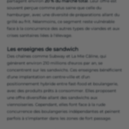
partagent environ
20 % du marché total
. Leur offre est
souvent perçue comme plus saine que celle du
hamburger, avec une diversité de préparations allant du
grillé au frit. Néanmoins, ce segment reste vulnérable
face à la concurrence des autres types de viandes et aux
crises sanitaires liées à l'élevage.
Les enseignes de sandwich
Des chaînes comme Subway et La Mie Câline, qui
génèrent environ 210 millions d'euros par an, se
concentrent sur les sandwichs. Ces enseignes bénéficient
d’une implantation en centre-ville et d’un
positionnement hybride entre fast-food et boulangerie,
avec des produits prêts à consommer. Elles proposent
une offre diversifiée allant des sandwichs aux
viennoiseries. Cependant, elles font face à la rude
concurrence des boulangeries indépendantes et peinent
parfois à s'implanter dans les zones de fort passage.