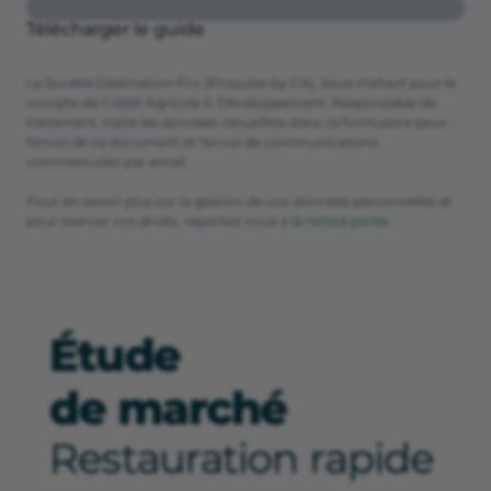
Télécharger le guide
La Société Destination Pro (Propulse by CA), Sous-traitant pour le
compte de Crédit Agricole E-Développement, Responsable de
traitement, traite les données recueillies dans ce formulaire pour :
l'envoi de ce document et l'envoi de communications
commerciales par email.
Pour en savoir plus sur la gestion de vos données personnelles et
pour exercer vos droits, reportez-vous à
la notice jointe
.