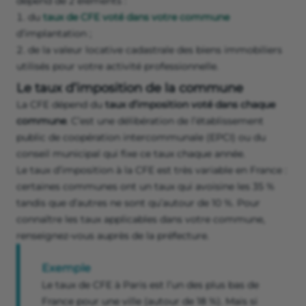
dépend de 2 éléments :
du
taux de CFE voté dans votre commune
d’implantation ;
de la valeur locative cadastrale des biens immobiliers
utilisés pour votre activité professionnelle.
Le taux d’imposition de la commune
La CFE dépend du
taux d’imposition voté dans chaque
commune
. C’est une délibération de l’établissement
public de coopération intercommunale (EPCI) ou du
conseil municipal qui fixe ce taux chaque année.
Le taux d’imposition à la CFE est très variable en France :
certaines communes ont un taux qui avoisine les 35 %
tandis que d’autres ne sont qu’autour de 10 %. Pour
connaître les taux applicables dans votre commune,
renseignez-vous auprès de la préfecture.
Exemple
Le taux de CFE à Paris est l’un des plus bas de
France pour une ville (autour de 18 %). Mais si