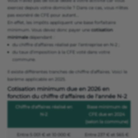
Vous n’avez pas de local dédié à votre activité car vous
exercez depuis votre domicile ? Dans ce cas, vous n’êtes
pas exonéré de CFE pour autant…
En effet, les impôts appliquent une base forfaitaire
minimum. Vous devez donc payer une
cotisation
minimale
dépendant :
du chiffre d’affaires réalisé par l’entreprise en N-2 ;
du taux d’imposition à la CFE voté dans votre
commune.
Il existe différentes tranches de chiffre d’affaires. Voici le
barème applicable en 2025.
Cotisation minimum due en 2026 en
fonction du chiffre d'affaires de l'année N-2
Chiffre d'affaires réalisé en
Base minimum de
N-2
CFE due en 2024
(selon la commune)
Entre
5 001 €
et
10 000 €
Entre
237 €
et
565 €