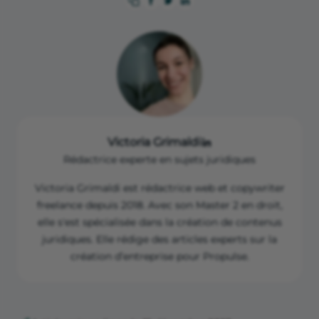
Victoria Grimaldi
Rédactrice experte en sujets juridiques
Victoria Grimaldi est rédactrice web et copywriter
freelance depuis 2018. Avec son Master 2 en droit,
elle s'est spécialisée dans la création de contenus
juridiques. Elle rédige des articles experts sur la
création d’entreprise pour Propulse.