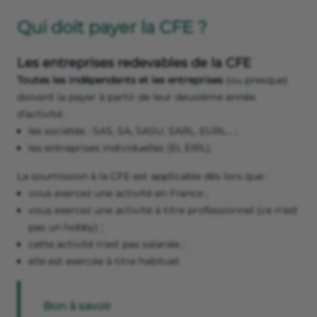
Qui doit payer la CFE ?
Les entreprises redevables de la CFE
Toutes les indépendants et les entreprises
(ou presque)
doivent la payer à partir de leur deuxième année
d’activité :
les sociétés : SAS, SA, SASU, SARL, EURL… ;
les entreprises individuelles (EI, EIRL).
La soumission à la CFE est applicable dès lors que :
vous exercez une activité en France ;
vous exercez une activité à titre professionnel (ce n’est
pas un hobby) ;
cette activité n’est pas salariée ;
elle est exercée à titre habituel.
Bon à savoir