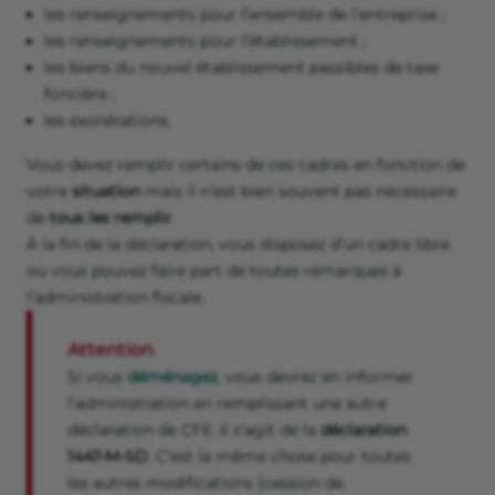
les renseignements pour l’ensemble de l’entreprise ;
les renseignements pour l’établissement ;
les biens du nouvel établissement passibles de taxe
foncière ;
les exonérations.
Vous devez remplir certains de ces cadres en fonction de
votre
situation
mais il n’est bien souvent pas nécessaire
de
tous les remplir
.
À la fin de la déclaration, vous disposez d’un cadre libre
où vous pouvez faire part de toutes remarques à
l’administration fiscale.
Attention
Si vous
déménagez
, vous devrez en informer
l’administration en remplissant une autre
déclaration de CFE. Il s’agit de la
déclaration
1447-M-SD
. C’est la même chose pour toutes
les autres modifications (cession de