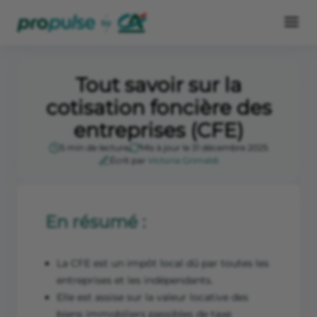
Tout savoir sur la
cotisation foncière des
entreprises (CFE)
5 min de lecture
Mis à jour le 31 décembre 2025
Écrit par
Victoria Grimaldi
En résumé :
La CFE est un impôt local dû par toutes les
entreprises et les indépendants.
Elle est assise sur la valeur locative des
biens immobiliers passibles de taxe