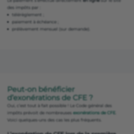
Le paiement s’effectue directement
en ligne
sur le site
des impôts par :
télérèglement ;
paiement à échéance ;
prélèvement mensuel (sur demande).
Peut-on bénéficier
d’exonérations de CFE ?
Oui, c’est tout à fait possible ! Le Code général des
impôts prévoit de nombreuses
exonérations de CFE
.
Voici quelques-uns des cas les plus fréquents.