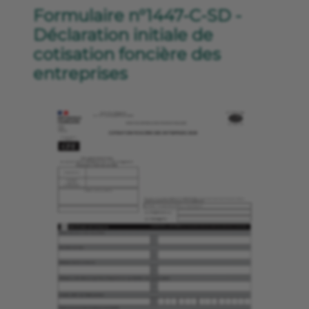
Formulaire n°1447-C-SD -
Déclaration initiale de
cotisation foncière des
entreprises