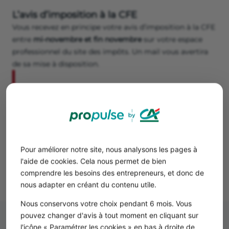
L’avis d’imposition à la CFE
Vous recevez en principe votre avis d’imposition à la CFE
entre
mi-novembre et fin novembre
sur votre espace
professionnel du site des impôts. Un mail vous avertira
de sa mise à disposition.
Attention
Cet avis ne vous parviendra pas par la poste. Il
est
disponible en ligne
sur le site des impôts.
La date de paiement de la CFE
Pour améliorer notre site, nous analysons les pages à
l'aide de cookies. Cela nous permet de bien
La date limite de paiement de la CFE est en principe
comprendre les besoins des entrepreneurs, et donc de
située autour de
mi-décembre
chaque année.
nous adapter en créant du contenu utile.
Nous conservons votre choix pendant 6 mois. Vous
pouvez changer d'avis à tout moment en cliquant sur
l'icône « Paramétrer les cookies » en bas à droite de