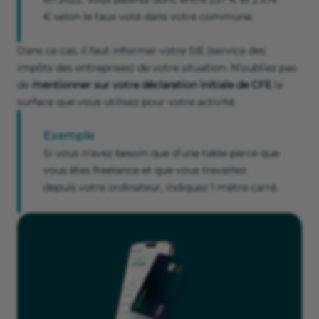
€ selon le taux voté dans votre commune.
Dans ce cas, il faut informer votre SIE (service des
impôts des entreprises) de votre situation. N’oubliez pas
de
mentionner sur votre déclaration initiale de CFE
la
surface que vous utilisez pour votre activité.
Exemple
Si vous n’avez besoin que d’une table parce que
vous êtes freelance et que vous travaillez
depuis votre ordinateur, indiquez 1 mètre carré.