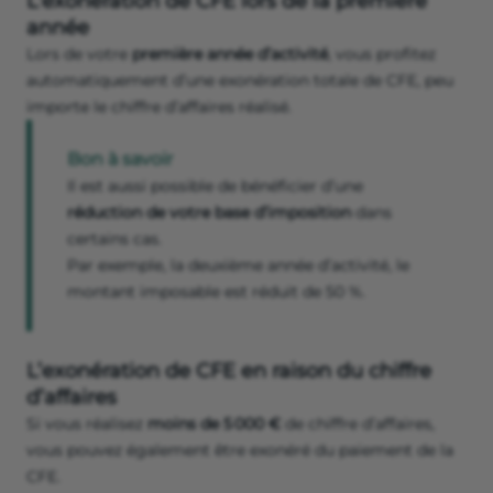
L’exonération de CFE lors de la première
année
Lors de votre
première année d’activité
, vous profitez
automatiquement d’une exonération totale de CFE, peu
importe le chiffre d’affaires réalisé.
Bon à savoir
Il est aussi possible de bénéficier d’une
réduction de votre base d’imposition
dans
certains cas.
Par exemple, la deuxième année d’activité, le
montant imposable est réduit de 50 %.
L’exonération de CFE en raison du chiffre
d’affaires
Si vous réalisez
moins de 5 000 €
de chiffre d’affaires,
vous pouvez également être exonéré du paiement de la
CFE.