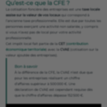
Qu’est-ce que la CFE ?
La cotisation foncière des entreprises est une
taxe locale
assise sur la valeur de vos locaux
qui correspond à
l’ancienne taxe professionnelle. Elle est due par toutes les
personnes exerçant une activité non salariée, y compris
si vous n’avez pas de local pour votre activité
professionnelle.
Cet impôt local fait partie de la
CET
(
contribution
économique territoriale
) avec la
CVAE
(cotisation sur la
valeur ajoutée des entreprises).
Bon à savoir
À la différence de la CFE, la CVAE n’est due que
pour les entreprises réalisant un chiffre
d’affaires supérieur à 500 000 €. Une
déclaration de CVAE est cependant requise dès
que le chiffre d’affaires dépasse 152 500 €.