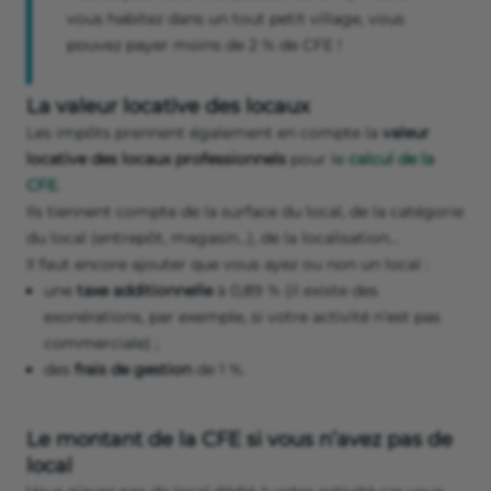
vous habitez dans un tout petit village, vous
pouvez payer moins de 2 % de CFE !
La valeur locative des locaux
Les impôts prennent également en compte la
valeur
locative des locaux professionnels
pour le
calcul de la
CFE
.
Ils
tiennent compte de la surface du local, de la catégorie
du local (entrepôt, magasin…), de la localisation…
Il faut encore ajouter que vous ayez ou non un local :
une
taxe additionnelle
à 0,89 % (il existe des
exonérations, par exemple, si votre activité n’est pas
commerciale) ;
des
frais de gestion
de 1 %.
Le montant de la CFE si vous n’avez pas de
local