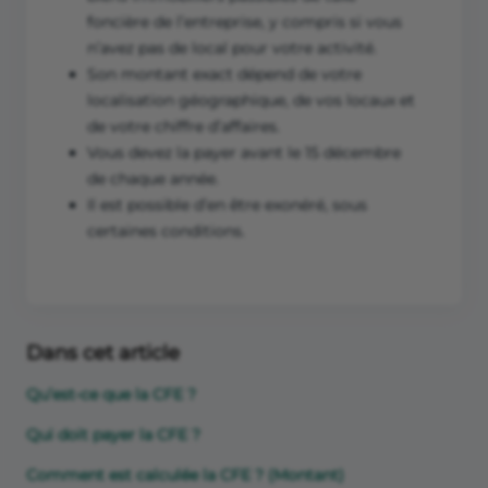
foncière de l’entreprise, y compris si vous
n’avez pas de local pour votre activité.
Son montant exact dépend de votre
localisation géographique, de vos locaux et
de votre chiffre d’affaires.
Vous devez la payer avant le 15 décembre
de chaque année.
Il est possible d’en être exonéré, sous
certaines conditions.
Dans cet article
Qu’est-ce que la CFE ?
Qui doit payer la CFE ?
Comment est calculée la CFE ? (Montant)