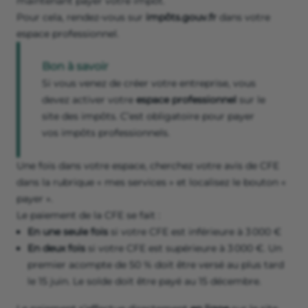
maintenant payer votre impôt.
Pour cela, rendez-vous sur
impôts.gouv.fr
dans votre
espace professionnel.
Bon à savoir
Si vous venez de créer votre entreprise, vous
devez activer votre
espace professionnel
sur le
site des impôts. C’est obligatoire pour payer
vos impôts professionnels.
Une fois dans votre espace, cherchez votre avis de CFE
dans la rubrique « mes services » et localisez le bouton «
payer ».
Le paiement de la CFE se fait :
En une seule fois
si votre CFE est inférieure à 3 000 €
En deux fois
si votre CFE est supérieure à 3 000 €. Un
premier acompte de 50 % doit être versé au plus tard
le 15 juin. Le solde doit être payé au 15 décembre.