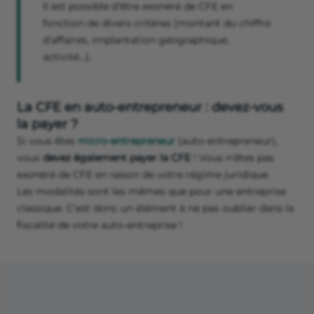
Il est possible d’être exonéré de CFE en
fonction de divers critères (montant du chiffre
d’affaires, implantation géographique,
activité…).
La CFE en auto-entrepreneur : devez-vous
la payer ?
Si vous êtes
micro-entrepreneur
(auto-entrepreneur),
vous
devez également payer la CFE
! Vous n’êtes pas
exonéré de CFE en raison de votre régime juridique.
Les modalités sont les mêmes que pour une entreprise
classique. C’est donc un élément à ne pas oublier dans la
fiscalité de votre auto-entreprise !