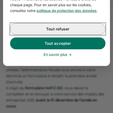
chaque page. Pour en savoir plus sur les cookies,
consultez notre
politique de protection des données
.
Comment déclarer et payer la
CFE ?
Tout refuser
La déclaration initiale de CFE (formulaire
Tout accepter
n°1447-C-SD)
La
déclaration
et le
paiement de la CFE
s’effectuent en
En savoir plus
deux temps.
D’abord, pour pouvoir connaître les locaux que vous
utilisez, l’administration fiscale vous envoie à votre
domicile un formulaire à remplir la première année
d’activité.
Il s’agit du
formulaire 1447-C-SD
. Vous devez le
compléter et le renvoyer à votre service des impôts des
entreprises (SIE)
avant le 31 décembre de l’année en
cours
.