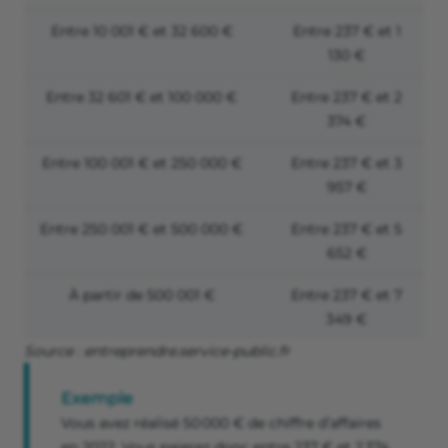
Entre
10 001 €
et
32 600 €
Entre
237 €
et
1
130 €
Entre
32 601 €
et
100 000 €
Entre
237 €
et
2
374 €
Entre
100 001 €
et
250 000 €
Entre
237 €
et
3
957 €
Entre
250 001 €
et
500 000 €
Entre
237 €
et
5
652 €
À partir de
500 001 €
Entre
237 €
et
7
349 €
Source : entreprendre.service-public.fr
Exemple
Vous avez réalisé 50 000 € de chiffre d’affaires
en 2022. Vous paierez donc entre 237 € et 2 374