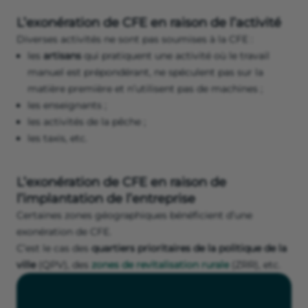
L’exonération de CFE en raison de l’activité
Diverses activités ne sont pas soumises à la CFE :
les
artisans
qui pratiquent une activité où le travail
manuel est prépondérant, ne spéculent pas sur la
matière première et n’utilisent pas de machines ;
les enseignants ;
les activités de la pêche ;
les taxis, etc.
L’exonération de CFE en raison de
l’implantation de l’entreprise
Certaines zones géographiques bénéficient d’une
exonération de CFE.
C’est le cas des
quartiers prioritaires de la politique de la
ville
(QPV), des
zones de revitalisation rurale
(ZRR), etc.