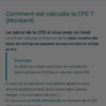
Comment est calculée la CFE ?
(Montant)
Le calcul de la CFE si vous avez un local
La CFE est calculée en fonction de la
valeur locative des
biens de l’entreprise passibles de taxe foncière et utilisés
en N-2
.
Exemple
En 2025, les impôts prennent en compte les
biens utilisés en 2023 pour calculer votre CFE.
Il s’agit du ou des biens immobiliers dédiés à votre
activité professionnelle, qu’ils soient bâtis (atelier,
hangar…) ou non bâtis (terrains…).
Si vous avez un
local commercial
, le montant de la CFE