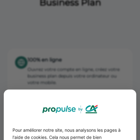
Business Plan
100% en ligne
Ouvrez votre compte en ligne, créez votre
business plan depuis votre ordinateur ou
votre mobile.
Des outils innovants
Des outils innovants pour simplifier vos
tâches administratives, fiscales et
Pour améliorer notre site, nous analysons les pages à
comptables.
l'aide de cookies. Cela nous permet de bien