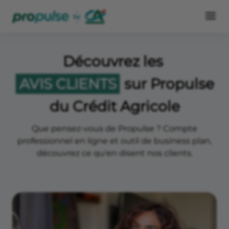
Découvrez les
AVIS CLIENTS
sur Propulse
du Crédit Agricole
Que pensez-vous de Propulse ? Compte
professionnel en ligne et outil de business plan,
découvrez ce qu'en disent nos clients.