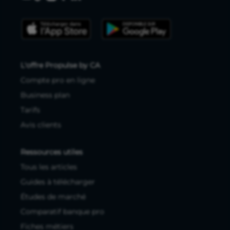
L'offre Propulse by CA
Compte pro en ligne
Business plan
Tarifs
Avis clients
Ressources utiles
Tous les articles
Guides à télécharger
Études de marché
Comparatif banque pro
Fiches métiers