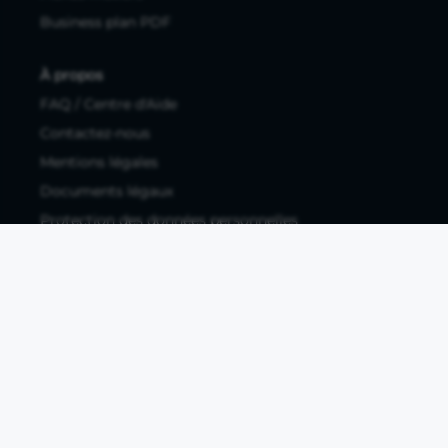
Business plan PDF
À propos
FAQ / Centre d'Aide
Contactez-nous
Mentions légales
Documents légaux
Protection des données personnelles
Protection des données personnelles compte pro
Paramétrer les cookies
Compte ouvert, sous réserve d'acceptation, auprès d'Okali,
filiale du groupe Crédit Agricole, établissement de monnaie
électronique enregistré à l'ACPR (REGAFI 17448,
www.regafi.fr), SAS au capital social de 5.660.962,00 €, 50 rue
La Boétie, 75008 Paris, RCS Paris 890 111 776. Propulse by CA
est une offre distribuée par Crédit Agricole SA, établissement
de crédit de droit français agréé par l'ACPR, SA au capital
social de 9 123 093 081,00 €, 12, place des Etats-Unis, 92127
Montrouge cedex. R.C.S Nanterre 784 608 416.