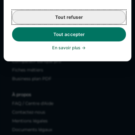
Tarifs
Avis clients
Tout refuser
Ressources utiles
Tout accepter
Tous les articles
Guides à télécharger
En savoir plus
Études de marché
Comparatif banque pro
Fiches métiers
Business plan PDF
À propos
FAQ / Centre d'Aide
Contactez-nous
Mentions légales
Documents légaux