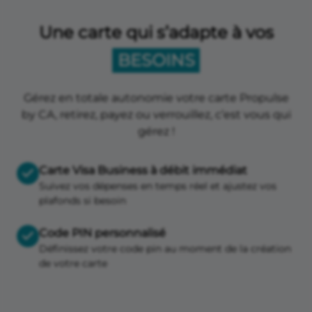
Une carte qui s’adapte à vos
BESOINS
Gérez en totale autonomie votre carte Propulse
by CA, retirez, payez ou verrouillez, c’est vous qui
gérez !
Carte Visa Business à débit immédiat
Suivez vos dépenses en temps réel et ajustez vos
plafonds si besoin
Code PIN personnalisé
Définissez votre code pin au moment de la création
de votre carte