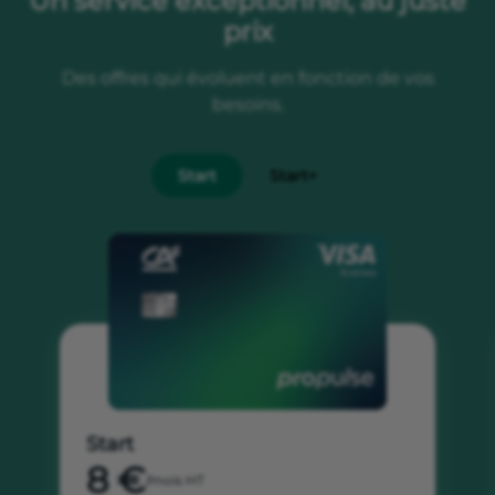
Un service exceptionnel, au juste
prix
Des offres qui évoluent en fonction de vos
besoins.
Start
Start+
Start
8 €
/mois HT