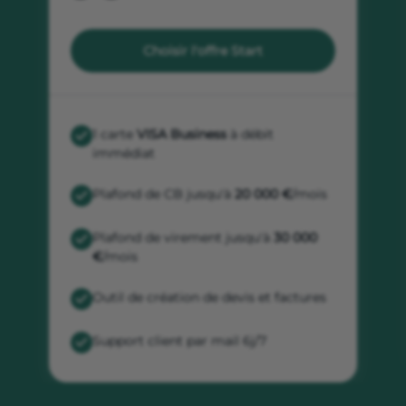
Choisir l'offre Start
1 carte
VISA Business
à débit
immédiat
Plafond de CB jusqu'à
20 000 €
/mois
Plafond de virement jusqu'à
30 000
€
/mois
Outil de création de devis et factures
Support client par mail 6j/7