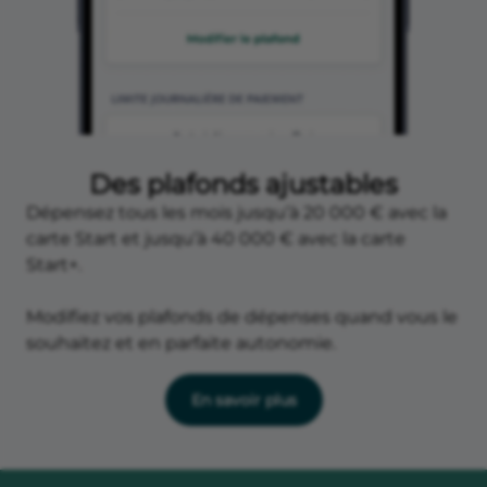
Des plafonds ajustables
Dépensez tous les mois jusqu’à 20 000 € avec la
carte Start et jusqu’à 40 000 € avec la carte
Start+.
Modifiez vos plafonds de dépenses quand vous le
souhaitez et en parfaite autonomie.
En savoir plus