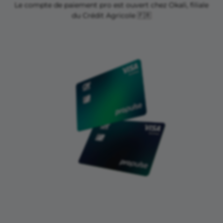
Le compte de paiement pro est ouvert chez Okali, filiale
du Crédit Agricole 🇫🇷