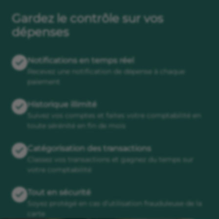
Gardez le contrôle sur vos
dépenses
Notifications en temps réel
Recevez une notification de dépense à chaque
paiement
Historique illimité
Suivez vos comptes et faites votre comptabilité en
toute sérénité en fin de mois
Catégorisation des transactions
Classez vos transactions et gagnez du temps sur
votre comptabilité
Tout en sécurité
Soyez protégé en cas d’utilisation frauduleuse de la
carte