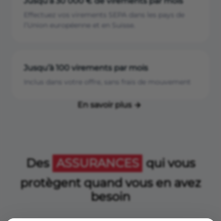
Jusqu’à 30 000 € de virements par mois
Effectuez vos virements SEPA dans les pays de
l’Union européenne et en Suisse.
Jusqu’à 100 virements par mois
Inclus dans votre offre, sans frais de mouvement
En savoir plus
Des
ASSURANCES
qui vous
protègent quand vous en avez
besoin