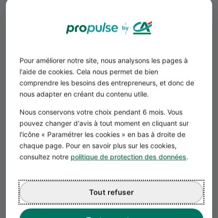
Inclus
Des assurances pour tous les jours
Pour améliorer notre site, nous analysons les pages à
Fraude avec votre carte, perte de bagage,
l'aide de cookies. Cela nous permet de bien
annulation d'un déplacement, maladie ou
comprendre les besoins des entrepreneurs, et donc de
accident.
nous adapter en créant du contenu utile.
Nous conservons votre choix pendant 6 mois. Vous
pouvez changer d'avis à tout moment en cliquant sur
l'icône « Paramétrer les cookies » en bas à droite de
chaque page. Pour en savoir plus sur les cookies,
Option
consultez notre
politique de protection des données
.
Des assurances en + pour + de sécurité
Tout refuser
Garantie de revenus, panne de matériel ou
problème de livraison.