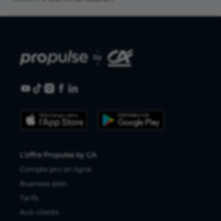
L'offre Propulse by CA
Compte pro en ligne
Business plan
Tarifs
Avis clients