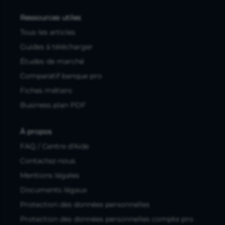
Ressources utiles
Tous les articles
Guides à télécharger
Études de marché
Comparatif banque pro
Fiches métiers
Business plan PDF
À propos
FAQ / Centre d'Aide
Contactez-nous
Mentions légales
Documents légaux
Protection des données personnelles
Protection des données personnelles compte pro