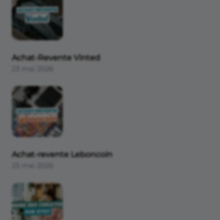
Banque
Comptabilité et fiscalité
Communication
Achat-Revente Vinted
23 mai 2026
Achat-revente Leboncoin
23 mai 2026