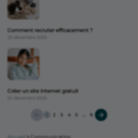
Comment recruter efficacement ?
23 décembre 2025
Créer un site internet gratuit
22 décembre 2025
1
2
3
4
5
...
9
Accueil
Communication