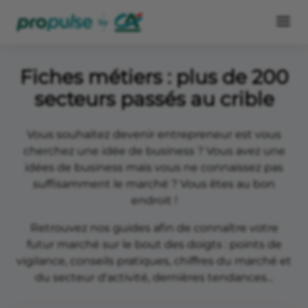
Fiches métiers : plus de 200
secteurs passés au crible
Vous souhaitez devenir entrepreneur est vous
cherchez une idée de business ? Vous avez une
idées de business mais vous ne connaissez pas
suffisamment le marché ? Vous êtes au bon
endroit !
Retrouvez nos guides afin de connaître votre
futur marché sur le bout des doigts : points de
vigilance, conseils pratiques, chiffres du marché et
du secteur d'activité, dernières tendances...