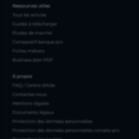
Ressources utiles
Tous les articles
Guides à télécharger
Études de marché
Comparatif banque pro
Fiches métiers
Business plan PDF
À propos
FAQ / Centre d'Aide
Contactez-nous
Mentions légales
Documents légaux
Protection des données personnelles
Protection des données personnelles compte pro