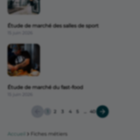
Étude de marché des salles de sport
15 juin 2026
Étude de marché du fast-food
15 juin 2026
1
2
3
4
5
...
40
Accueil
Fiches métiers