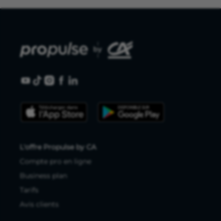
L'offre Propulse by CA
Compte pro en ligne
Business plan
Tarifs
Avis clients