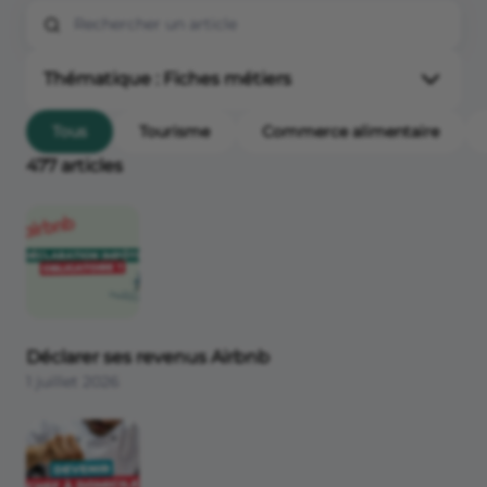
Thématique : Fiches métiers
Tous les articles
Tous
Tourisme
Commerce alimentaire
477 articles
Actualités
Fiches métiers
Devenir entrepreneur
Projet de création d'entreprise
Statuts juridiques
Déclarer ses revenus Airbnb
1 juillet 2026
Démarches de création
Aides et financements
Banque