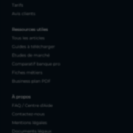
Tarifs
Avis clients
Ressources utiles
Tous les articles
Guides à télécharger
Études de marché
Comparatif banque pro
Fiches métiers
Business plan PDF
À propos
FAQ / Centre d'Aide
Contactez-nous
Mentions légales
Documents légaux