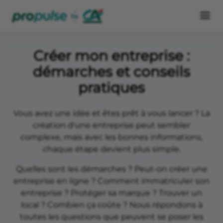
Créer mon entreprise :
démarches et conseils
pratiques
Vous avez une idée et êtes prêt à vous lancer ? La
création d'une entreprise peut sembler
complexe, mais avec les bonnes informations,
chaque étape devient plus simple.
Quelles sont les démarches ? Peut-on créer une
entreprise en ligne ? Comment immatriculer son
entreprise ? Protéger sa marque ? Trouver un
local ? Combien ça coûte ? Nous répondons à
toutes les questions que peuvent se poser les