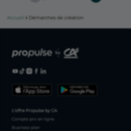
Accueil
Démarches de création
L'offre Propulse by CA
Compte pro en ligne
Business plan