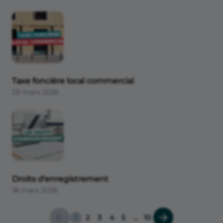
Taxe foncière local commercial
29 mars 2026
Droits d'enregistrement
18 mars 2026
1
2
3
4
5
...
10