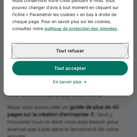
Nous conservons votre choix pendant 6 mois. Vous
pouvez changer d'avis à tout moment en cliquant sur
l'icône « Paramétrer les cookies » en bas à droite de
chaque page. Pour en savoir plus sur les cookies,
consultez notre
politique de protection des données
.
Téléchargez gratuitement notre
GUIDE COMPLET
Tout refuser
Vous souhaitez
créer votre entreprise
mais ne
savez pas par où commencer ?
Tout accepter
Chez Propulse, nous souhaitons vous donner
En savoir plus
toutes les cartes en main pour que vous puissiez
créer votre entreprise pas vous-même.
Nous vous avons créé un
guide de plus de 40
pages sur la création d'entreprise
📒. Vous y
trouverez tout ce dont vous avez besoin pour
avancer pas à pas dans le lancement de votre
activité.