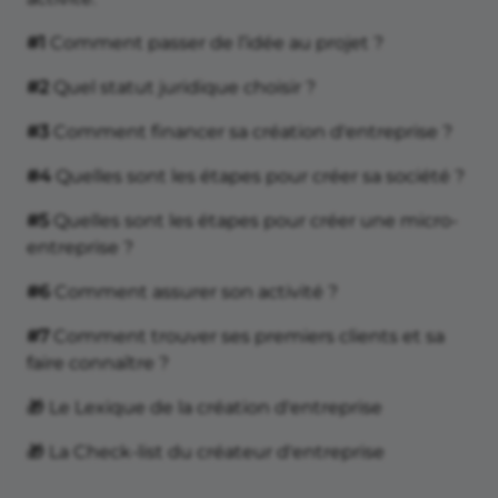
#1
Comment passer de l’idée au projet ?
#2
Quel statut juridique choisir ?
#3
Comment financer sa création d'entreprise ?
#4
Quelles sont les étapes pour créer sa société ?
#5
Quelles sont les étapes pour créer une micro-
entreprise ?
#6
Comment assurer son activité ?
#7
Comment trouver ses premiers clients et sa
faire connaître ?
🎁 Le Lexique de la création d'entreprise
🎁 La Check-list du créateur d'entreprise