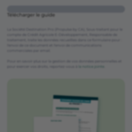
Télécharger le guide
La Société Destination Pro (Propulse by CA), Sous-traitant pour le
compte de Crédit Agricole E-Développement, Responsable de
traitement, traite les données recueillies dans ce formulaire pour :
l'envoi de ce document et l'envoi de communications
commerciales par email.
Pour en savoir plus sur la gestion de vos données personnelles et
pour exercer vos droits, reportez-vous à
la notice jointe
.