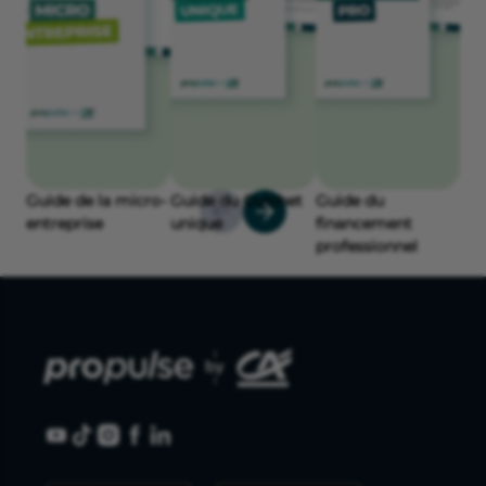
Guide de la micro-
Guide du Guichet
Guide du
entreprise
unique
financement
professionnel