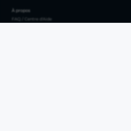
À propos
FAQ / Centre d'Aide
Contactez-nous
Mentions légales
Documents légaux
Protection des données personnelles
Protection des données personnelles compte pro
Paramétrer les cookies
Compte ouvert, sous réserve d'acceptation, auprès d'Okali,
filiale du groupe Crédit Agricole, établissement de monnaie
électronique enregistré à l'ACPR (REGAFI 17448,
www.regafi.fr), SAS au capital social de 5.660.962,00 €, 50 rue
La Boétie, 75008 Paris, RCS Paris 890 111 776. Propulse by CA
est une offre distribuée par Crédit Agricole SA, établissement
de crédit de droit français agréé par l'ACPR, SA au capital
social de 9 123 093 081,00 €, 12, place des Etats-Unis, 92127
Montrouge cedex. R.C.S Nanterre 784 608 416.