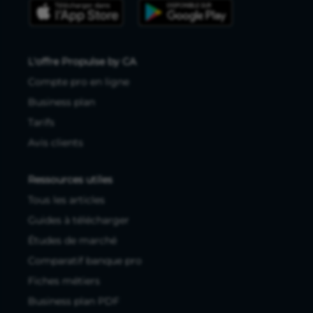
L'offre Propulse by CA
Compte pro en ligne
Business plan
Tarifs
Avis clients
Ressources utiles
Tous les articles
Guides à télécharger
Études de marché
Comparatif banque pro
Fiches métiers
Business plan PDF