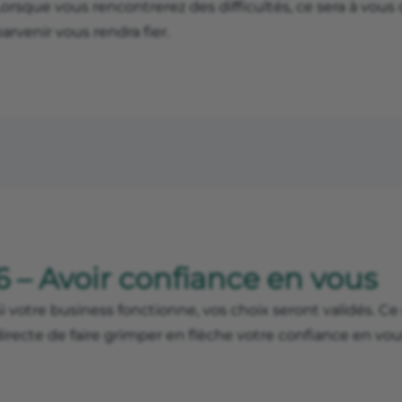
orsque vous rencontrerez des difficultés, ce sera à vous 
arvenir vous rendra fier.
6 – Avoir confiance en vous
Si votre business fonctionne, vos choix seront validés. 
irecte de faire grimper en flèche votre confiance en vous