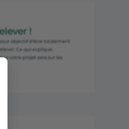
elever !
our objectif d'être totalement
elever. Ce qui explique
ue votre projet sera sur les