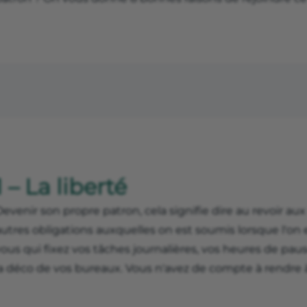
1 – La liberté
evenir son propre patron, cela signifie dire au revoir a
utres obligations auxquelles on est soumis lorsque l'on 
vous qui fixez vos tâches journalières, vos heures de pa
la déco de vos bureaux. Vous n'avez de compte à rendre 