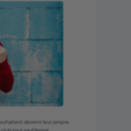
souhaitent devenir leur propre
club tout sauf fermé.