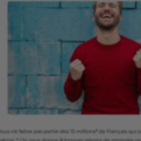
ous ne faites pas partie des 15 millions
*
de Français qui 
patron ? On vous donne 8 bonnes raisons de rejoindre ce 