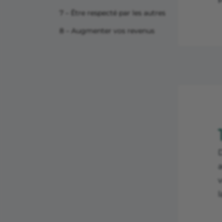
7 – Être respecté par les autres
8 – Augmenter vos revenus
D
a