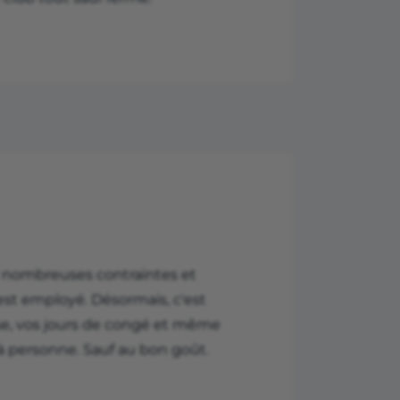
ux nombreuses contraintes et
est employé. Désormais, c'est
use, vos jours de congé et même
à personne. Sauf au bon goût.