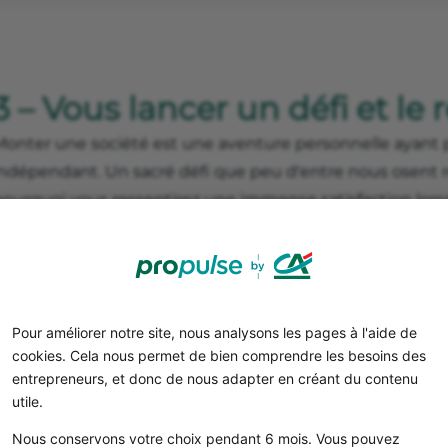
3 – Vous lancer un défi et le r
Monter une société est une aventure personnelle ayant p
indépendant. Un sacré défi que peu d'entre nous osent r
pourquoi vous ressentirez une immense satisfaction lorsq
ails de la réussite…
Pour améliorer notre site, nous analysons les pages à l'aide de
cookies. Cela nous permet de bien comprendre les besoins des
entrepreneurs, et donc de nous adapter en créant du contenu
utile.
Nous conservons votre choix pendant 6 mois. Vous pouvez