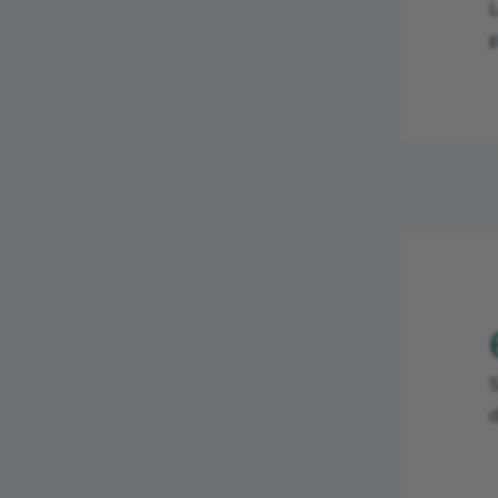
L
p
d