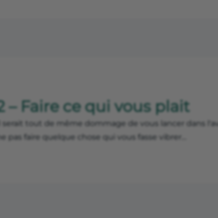
2 – Faire ce qui vous plait
Il serait tout de même dommage de vous lancer dans l'a
e pas faire quelque chose qui vous fasse vibrer…