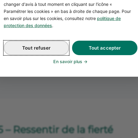
changer d'avis à tout moment en cliquant sur l'icône «
Paramétrer les cookies » en bas à droite de chaque page. Pour
4- Donner un sens à votre vi
en savoir plus sur les cookies, consultez notre
politique de
protection des données
.
En vous lançant dans l'entreprenariat, vous devrez être 
bjectifs clairs. Les atteindre donnera une réelle valeur à c
os actions… et votre vie.
Tout refuser
Tout accepter
En savoir plus
5 – Ressentir de la fierté