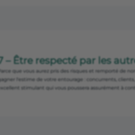
7 – Être respecté par les aut
Parce que vous aurez pris des risques et remporté de no
gagner l'estime de votre entourage : concurrents, client
excellent stimulant qui vous poussera assurément à cont