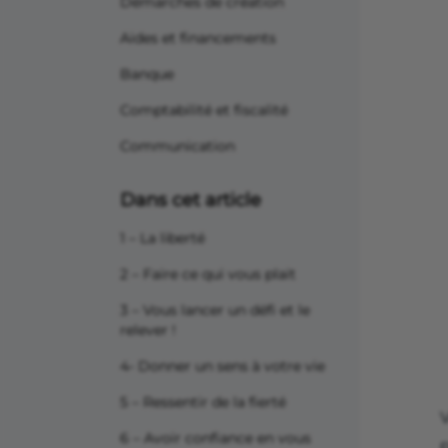
Démarches de création
Aides et financements
Banque
Comptabilité et fiscalité
Communication
Dans cet article
1 – La liberté
2 – Faire ce qui vous plait
3 – Vous lancer un défi et le
relever !
4- Donner un sens à votre vie
5 – Ressentir de la fierté
V
6 – Avoir confiance en vous