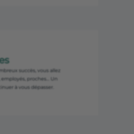
res
mbreux succès, vous allez
s, employés, proches… Un
inuer à vous dépasser.