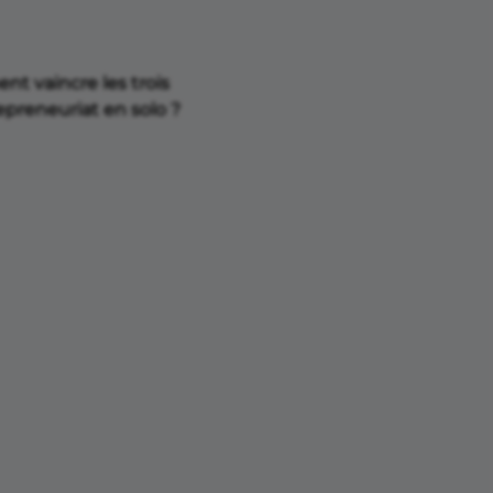
t vaincre les trois
epreneuriat en solo ?