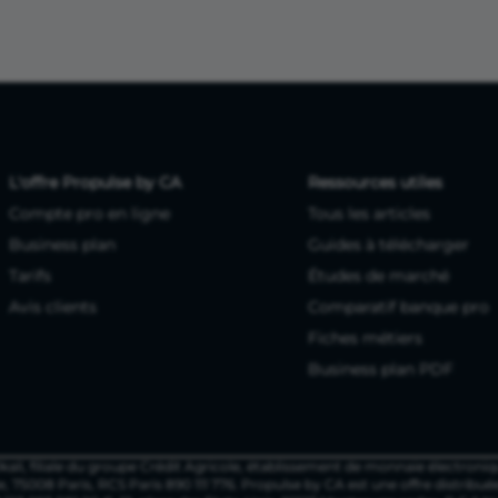
L'offre Propulse by CA
Ressources utiles
Compte pro en ligne
Tous les articles
Business plan
Guides à télécharger
Tarifs
Études de marché
Avis clients
Comparatif banque pro
Fiches métiers
Business plan PDF
ali, filiale du groupe Crédit Agricole, établissement de monnaie électroniq
e, 75008 Paris, RCS Paris 890 111 776. Propulse by CA est une offre distribué