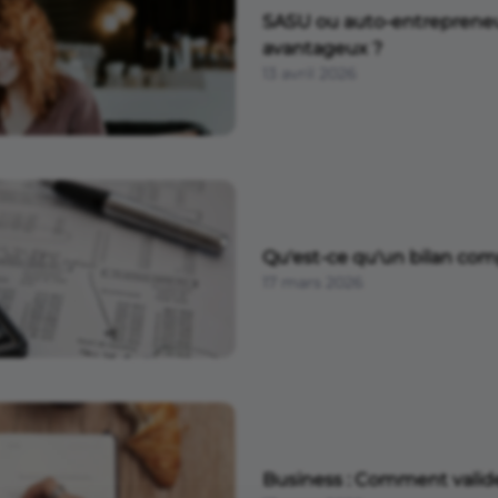
SASU ou auto-entrepreneur 
avantageux ?
13 avril 2026
Qu'est-ce qu'un bilan com
17 mars 2026
Business : Comment valider