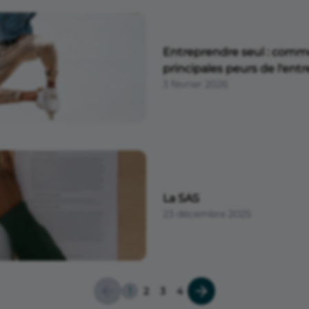
Entreprendre seul : commen
principales peurs de l'entr
3 février 2026
La SAS
23 décembre 2025
1
2
3
4