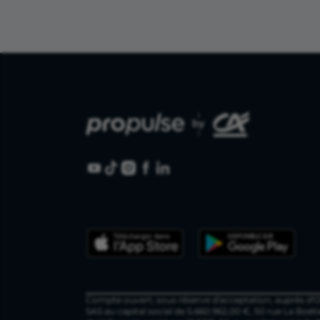
Compte ouvert, sous réserve d'acceptation, auprès d'Ok
SAS au capital social de 5.660.962,00 €, 50 rue La Boéti