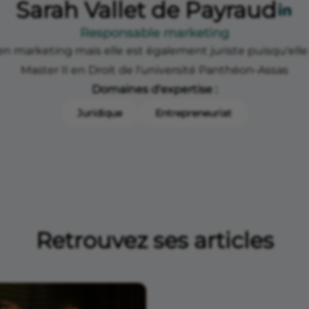
Sarah Vallet de Payraud
Responsable marketing
en marketing mais elle est également juriste puisqu'ell
Master II en Droit de l'université Panthéon-Assas
Domaines d'expertise :
Juridique
Entrepreneuriat
Retrouvez ses articles