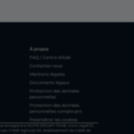
À propos
FAQ / Centre d'Aide
Contactez-nous
Mentions légales
Documents légaux
Protection des données
personnelles
Protection des données
personnelles compte pro
Paramétrer les cookies
ue enregistré à l'ACPR (REGAFI 17448, www.regafi.fr),
e par Crédit Agricole SA, établissement de crédit de