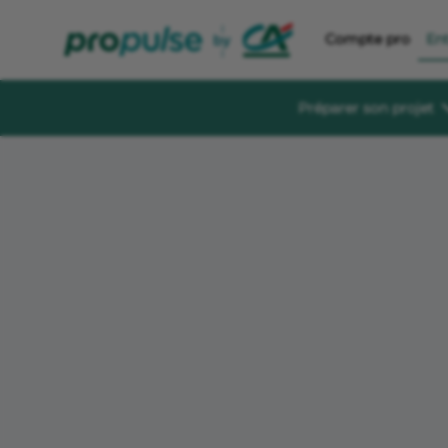
Compte pro
En
Préparer son projet
Se former et éc
Guides à té
Des guides gratu
sereinement
Le Crédit Ag
Événements, aid
création d’entre
Forum de di
Un espace dédié
s'informer, s'in