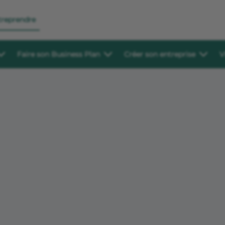
treprendre
Faire son Business Plan
Créer son entreprise
V
hanger
Créer et structurer
Se faire accompagner
Ressources pour commencer
Modèles
lécharger
Outil de business plan
Partenaires à la cré
Fiches métiers
Projet 
its pour vous aider à vous lancer
Créez votre business plan en ligne gratuitement
Consultez l'annuaire des 
Les démarches pour se lancer, des études d
Préparez v
accompagner dans votre 
marché et la réglementation sur plus de 20
Business 
Études de marché à télécharger
secteurs d’activités
économiqu
ricole en région
100 modèles d'études de marché disponibles
Devenir entrepreneur
Exemple
es et adresses locales pour la
gratuitement
prise dans votre région
Tous nos conseils pour débuter votre projet
Consultez
entrepreneurial en toute sérénité
rédigés p
scussion
Exempl
 à l'entrepreneuriat pour
spirer et échanger
Téléchar
pour affin