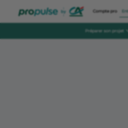
Compte pro
En
Préparer son projet
Se former et éc
Guides à té
Des guides gratu
sereinement
Le Crédit Ag
Événements, aid
création d’entre
Forum de di
Un espace dédié
s'informer, s'in