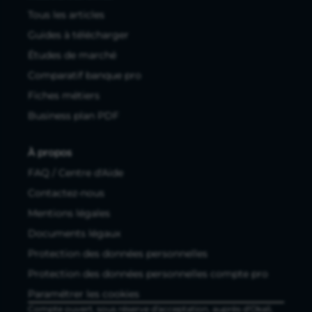
Tous les articles
Guides à télécharger
Études de marché
Comparatif banque pro
Fiches métiers
Business plan PDF
À propos
FAQ / Centre d'Aide
Contactez-nous
Mentions légales
Documents légaux
Protection des données personnelles
Protection des données personnelles compte pro
Paramétrer les cookies
Compte ouvert, sous réserve d'acceptation, auprès d'Okali,