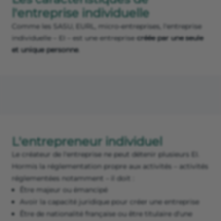
l'entreprise individuelle
Comme les SASU, EURL, micro-entreprises, l'entreprise
individuelle – EI – est une entreprise
créée par une seule
et unique personne
.
L'entrepreneur individuel
Le créateur de l'entreprise ne peut détenir plusieurs EI.
Hormis la réglementation propre aux activités – activités
réglementées notamment – il doit :
Être majeur ou émancipé
Avoir la capacité juridique pour créer une entreprise
Être de nationalité française ou être titulaire d'une