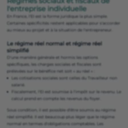
Régimes sociaux et fiscaux de
l'entreprise individuelle
En France, l'EI est la forme juridique la plus simple.
Certaines spécificités restent applicables pour s'accorder
au mieux au projet et à la situation de l'entrepreneur.
Le régime réel normal et régime réel
simplifié
D'une manière générale et hormis les options
spécifiques, les charges sociales et fiscales sont
prélevées sur le bénéfice net soit « au réel » :
Les cotisations sociales sont celles du Travailleur non
salarié.
Fiscalement, l'EI est soumise à l'impôt sur le revenu. Le
calcul prend en compte les revenus du foyer.
Sous condition, il est possible d'être soumis au régime
réel simplifié. Il est beaucoup plus léger que le régime
normal en termes d'obligations comptables. Les