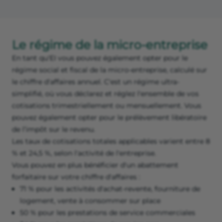
Le régime de la micro-entreprise
En tant qu'EI vous pouvez également opter pour le
régime social et fiscal de la micro-entreprise, calculé sur
le chiffre d'affaires annuel. C'est un régime ultra-
simplifié, où vous déclarez et réglez l'ensemble de vos
cotisations trimestriellement ou mensuellement. Vous
pouvez également opter pour le prélèvement libératoire
de l’impôt sur le revenu.
Les taux de cotisations totales applicables varient entre 8
% et 24,5 %, selon l'activité de l'entreprise.
Vous pouvez en plus bénéficier d'un abattement
forfaitaire sur votre chiffre d'affaires :
71 % pour les activités d'achat-revente, fourniture de
logement, vente à consommer sur place
50 % pour les prestations de service commerciales