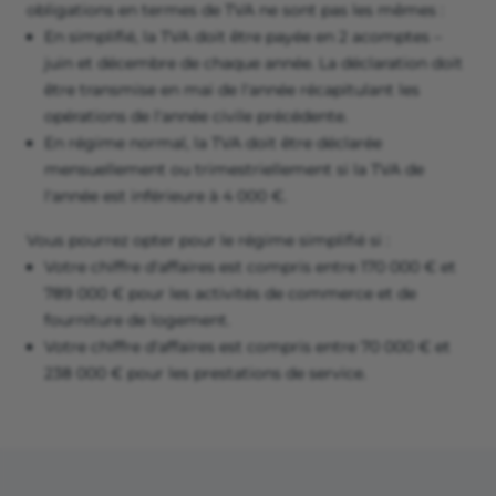
obligations en termes de TVA ne sont pas les mêmes :
En simplifié, la TVA doit être payée en 2 acomptes –
juin et décembre de chaque année. La déclaration doit
être transmise en mai de l'année récapitulant les
opérations de l'année civile précédente.
En régime normal, la TVA doit être déclarée
mensuellement ou trimestriellement si la TVA de
l'année est inférieure à 4 000 €.
Vous pourrez opter pour le régime simplifié si :
Votre chiffre d'affaires est compris entre 170 000 € et
789 000 € pour les activités de commerce et de
fourniture de logement.
Votre chiffre d'affaires est compris entre 70 000 € et
238 000 € pour les prestations de service.