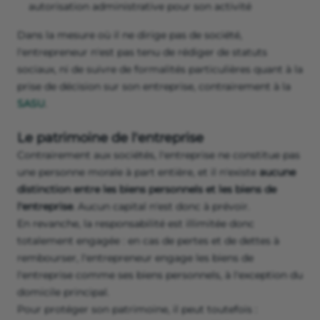
autorisation administrative pour son activité
Dans la mesure où il ne dirige pas de société,
l'entrepreneur n'est pas tenu de rédiger de statuts
sociaux, ni de suivre de formalités particulières quant à la
prise de décision sur son entreprise, contrairement à la
SASU
.
Le patrimoine de l'entreprise
Contrairement aux sociétés, l'entreprise ne constitue pas
une personne morale à part entière, et il n'existe
aucune
distinction entre les biens personnels et les biens de
l'entreprise
. Aucun capital n'est donc à prévoir.
En revanche, la responsabilité est illimitée donc
totalement engagée : en cas de pertes et de dettes à
rembourser, l'entrepreneur engage les biens de
l'entreprise comme ses biens personnels, à l'exception du
domicile principal.
Pour protéger son patrimoine, il peut toutefois :