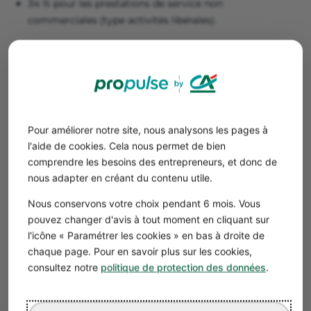
34 % pour les prestations de service non
commerciales (type activités libérales).
En terme comptable, la micro-entreprise est dispensée
de comptes annuels, de comptabilité commerciale et de
livres de résultat. Elle doit simplement tenir un livre de
recettes avec ses justificatifs – factures –.
Pour adhérer à la micro-entreprise, le chiffre d'affaires
Pour améliorer notre site, nous analysons les pages à
annuel doit être de :
l'aide de cookies. Cela nous permet de bien
170 000 € maximum pour les entreprises dont
comprendre les besoins des entrepreneurs, et donc de
l'activité principale est la vente de marchandises,
nous adapter en créant du contenu utile.
d'objets, de fournitures de denrées à emporter ou à
consommer sur place, ou la prestation d'hébergement
Nous conservons votre choix pendant 6 mois. Vous
70 000 € maximum pour les prestations de service
pouvez changer d'avis à tout moment en cliquant sur
relevant des bénéfices industriels et commerciaux
l'icône « Paramétrer les cookies » en bas à droite de
(bic) et les professions libérales relevant des bénéfices
chaque page. Pour en savoir plus sur les cookies,
non commerciaux (BNC).
consultez notre
politique de protection des données
.