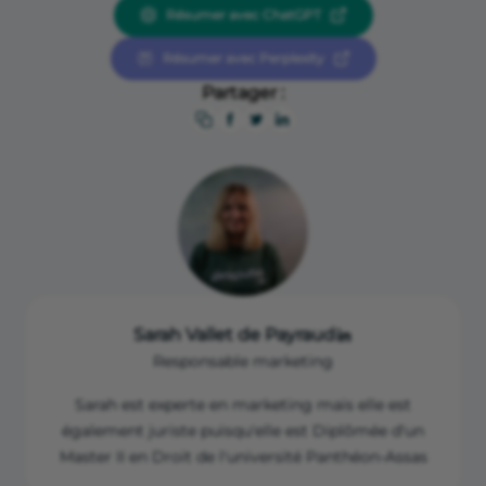
Article L 526-6 et suivants du Code de commerce
Résumer avec ChatGPT
Résumer avec Perplexity
Partager :
Sarah Vallet de Payraud
Responsable marketing
Sarah est experte en marketing mais elle est
également juriste puisqu'elle est Diplômée d'un
Master II en Droit de l'université Panthéon-Assas