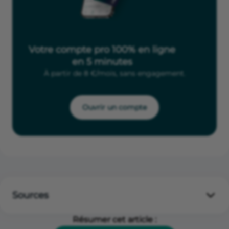
Votre compte pro 100% en ligne
en 5 minutes
À partir de 8 €/mois, sans engagement.
Ouvrir un compte
Sources
Sources juridiques :
Résumer cet article :