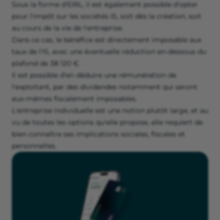
Sous la forme d'EIRL, il est également possible d'opter
pour l'impôt sur les sociétés IS, soit dès la création, soit
au cours de la vie de l'entreprise.
Dans ce cas, le bénéfice est directement imposable aux
taux de l'IS, avec une éventuelle réduction en-dessous du
plafond de 38 120 €.
Il est possible d'en déduire une rémunération de
l'exploitant, par des dividendes notamment qui seront
eux-mêmes fiscalement imposables.
L'entreprise individuelle est une notion plutôt large, et au
vu de toutes les options qu'elle propose, elle requiert de
bien connaître ses implications sociales, fiscales et
personnelles.