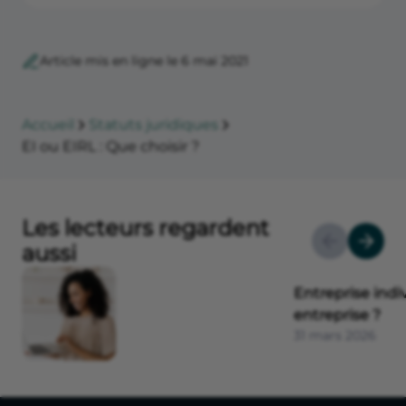
Article mis en ligne le 6 mai 2021
Accueil
Statuts juridiques
EI ou EIRL : Que choisir ?
Les lecteurs regardent
aussi
Entreprise indi
entreprise ?
31 mars 2026