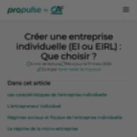
Créer une entreprise
individuelle (EI ou EIRL) :
Que choisir ?
5 min de lecture
Mis à jour le 17 mars 2026
Écrit par
Sarah Vallet de Payraud
Dans cet article
Les caractéristiques de l'entreprise individuelle
L'entrepreneur individuel
Régimes sociaux et fiscaux de l'entreprise individuelle
Le régime de la micro-entreprise