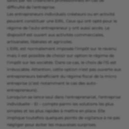
saisis par les créanciers professionnels en cas de
difficulté de l’entreprise.
Les entrepreneurs individuels créateurs ou en activité
peuvent constituer une EIRL. Ceux qui ont opté pour le
régime de l'auto entrepreneur y ont aussi accès. Le
dispositif est ouvert aux activités commerciales,
artisanales, libérales et agricoles.
L'EIRL est normalement imposée l'impôt sur le revenu
mais il est possible de choisir sur option le régime de
l'impôt sur les sociétés. Dans ce cas, le choix de l'IS est
irrévocable. Attention, cette option n’est pas ouverte aux
entrepreneurs bénéficiant du régime fiscal de la micro
entreprise (c’est notamment le cas des auto-
entrepreneurs).
Lorsqu'on se lance seul dans l'entreprenariat, l'entreprise
individuelle – EI – compte parmi les solutions les plus
simples et les plus rapides à mettre en place. Elle
implique toutefois quelques points de vigilance à ne pas
négliger pour éviter les mauvaises surprises.