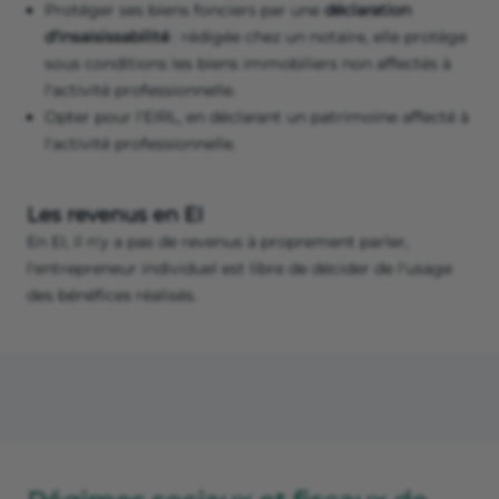
Protéger ses biens fonciers par une
déclaration
d'insaisissabilité
: rédigée chez un notaire, elle protège
sous conditions les biens immobiliers non affectés à
l'activité professionnelle.
Opter pour l'EIRL, en déclarant un patrimoine affecté à
l'activité professionnelle.
Les revenus en EI
En EI, il n'y a pas de revenus à proprement parler,
l'entrepreneur individuel est libre de décider de l'usage
des bénéfices réalisés.