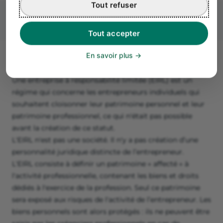
Tout refuser
Tout accepter
En savoir plus
Le régime de l'EIRL
Une entreprise à responsabilité limitée (EIRL) est un
régime qui concerne les entrepreneurs individuels qui
souhaitent cloisonner leur patrimoine personnel et leur
patrimoine professionnel, ce qui n'était pas possible
avant la création de ce statut.
L'EIRL n'est pas une société. Il n'y a pas création d’une
personnalité juridique distincte de l’entrepreneur.
L'EIRL consiste à définir un patrimoine « affecté » à
l'activité professionnelle, contenant les biens et droits
dédiés à l'exercice de la profession. Seul ce patrimoine
sera exposé aux risques de l'activité de l’entrepreneur. Les
biens personnels sont alors protégés : ils ne peuvent être