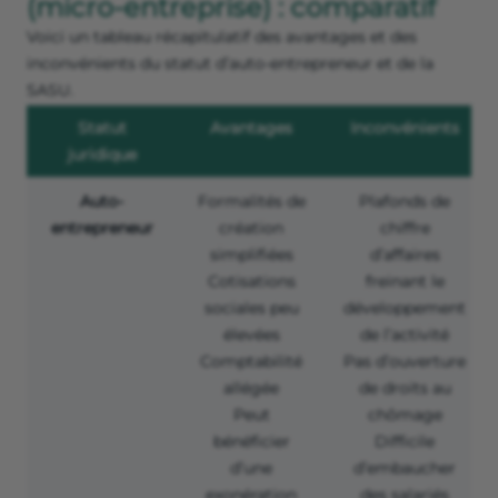
(micro-entreprise) : comparatif
Voici un tableau récapitulatif des avantages et des
inconvénients du statut d’auto-entrepreneur et de la
SASU.
Statut
Avantages
Inconvénients
juridique
Auto-
Formalités de
Plafonds de
entrepreneur
création
chiffre
simplifiées
d’affaires
Cotisations
freinant le
sociales peu
développement
élevées
de l’activité
Comptabilité
Pas d’ouverture
allégée
de droits au
Peut
chômage
bénéficier
Difficile
d’une
d’embaucher
exonération
des salariés