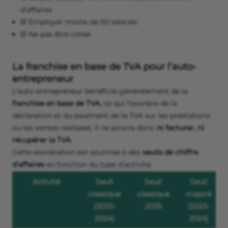
d’affaires
☑️ Employer moins de 50 salariés
☑️ Ne pas être cotée
La franchise en base de TVA pour l’auto-
entrepreneur
L’auto-entrepreneur bénéficie généralement de la
franchise en base de TVA,
ce qui l’exonère de la
déclaration et du paiement de la TVA sur les prestations
ou les ventes réalisées. Il ne pourra donc
ni facturer, ni
récupérer la TVA
.
Cette exonération est soumise à des
seuils de chiffre
d’affaires
en fonction du type d’activité.
Activité
Seuil
Seuil
Seuil
classique
classique
majoré
(2023-
2025
(2023-
2024)
2024)