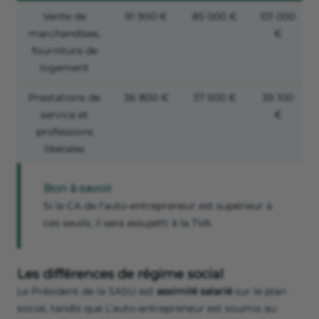
Vente de
91 900 €
85 000 €
101 000
marchandises,
€
fourniture de
logement
Prestations de
36 800 €
37 500 €
39 100
service et
€
professions
libérales
Bon à savoir
Si le CA de l’auto-entrepreneur est supérieur à
ces seuils, il sera assujetti à la TVA.
Les différences de régime social
Le Président de la SASU est
assimilé salarié
sur le plan
social, tandis que L’auto-entrepreneur est soumis au