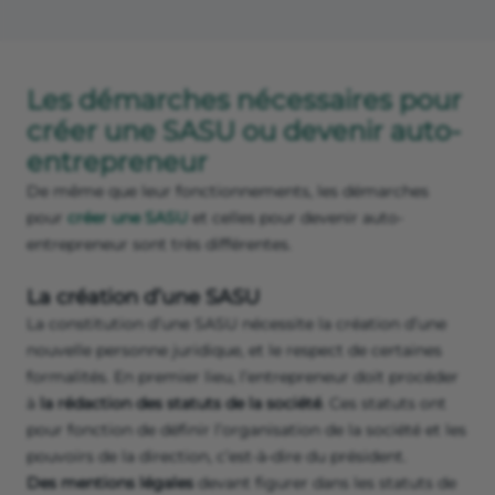
Les démarches nécessaires pour
créer une SASU ou devenir auto-
entrepreneur
De même que leur fonctionnements, les démarches
pour
créer une SASU
et celles pour devenir auto-
entrepreneur sont très différentes.
La création d’une SASU
La constitution d’une SASU nécessite la création d’une
nouvelle personne juridique, et le respect de certaines
formalités. En premier lieu, l’entrepreneur doit procéder
à
la rédaction des statuts de la société
. Ces statuts ont
pour fonction de définir l’organisation de la société et les
pouvoirs de la direction, c’est-à-dire du président.
Des mentions légales
devant figurer dans les statuts de