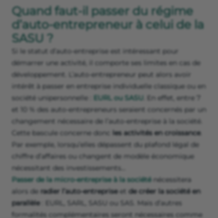
Quand faut-il passer du régime
d’auto-entrepreneur à celui de la
SASU ?
Si le statut d’auto-entreprise est intéressant pour
démarrer une activité, il comporte ses limites en cas de
développement. L’auto-entrepreneur peut alors avoir
intérêt à passer en entreprise individuelle classique ou en
société unipersonnelle :
EURL ou SASU
. En effet, entre 7
et 10 % des auto-entrepreneurs seraient concernés par un
changement nécessaire de l’auto-entreprise à la société.
Cette bascule concerne donc
les activités en croissance
.
Par exemple, lorsqu’elles dépassent du plafond légal de
chiffre d’affaires ou changent de modèle économique
nécessitant des investissements...
Passer de la micro-entreprise à la société
nécessitera
alors de
radier l’auto-entreprise
et
de créer la société en
parallèle
: EURL, SARL, SASU ou SAS. Mais d’autres
formalités complémentaires seront nécessaires comme