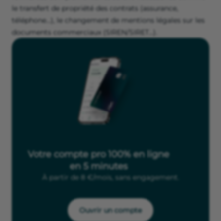
le transfert de propriété des contrats (assurance,
téléphone...), le changement de mentions légales sur les
documents commerciaux (SIREN/SIRET...).
Votre compte pro 100% en ligne
en 5 minutes
À partir de 8 €/mois, sans engagement.
Ouvrir un compte