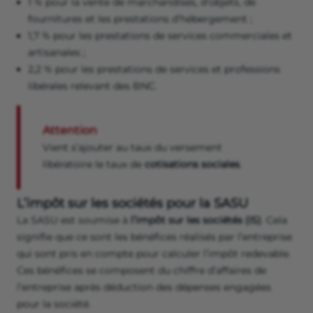
1 % pour la vente de marchandises, d’objets, de
fournitures et les prestations d’hébergement ;
1,7 % pour les prestations de services commerciales et
artisanales ;
2,2 % pour les prestations de services et professions
libérales relevant des BNC.
Attention
Vient s’ajouter au taux du versement
libératoire le taux de
cotisations sociales
.
L’impôt sur les sociétés pour la SASU
La SASU est soumise à
l’impôt sur les sociétés (IS)
. Cela
signifie que ce sont les bénéfices réalisés par l’entreprise
qui sont pris en compte pour calculer l’impôt redevable.
Ces bénéfices se composent du chiffre d’affaires de
l’entreprise après déduction des dépenses engagées
pour la société.