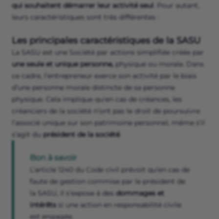
qui souhaitent démarrer leur activité seul
. Pour autant,
leurs caractéristiques sont très différentes :
Les principales caractéristiques de la SASU
La SASU est une Société par actions simplifiée créée par
une seule et unique personne,
physique ou morale. Dans
ce cadre, l’entrepreneur exerce son activité par le biais
d’une personne morale distincte de sa personne
physique. Cela implique qu’en cas de créances, les
créanciers de la société n’ont pas le droit de poursuivre
l’associé unique sur son patrimoine personnel, même s’il
s’agit du
président de la société
.
Bon à savoir
L’article 1240 du Code civil prévoit qu’en cas de
faute de gestion commise par le président de
la SASU, il s’expose à des
dommages et
intérêts
si une action en responsabilité civile
est engagée.