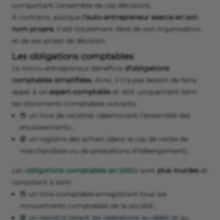
comportant l’ensemble de ces décisions.
A contrario, puisque
l’auto-entrepreneur exerce en son
nom propre
, il est totalement libre de son organisation
et de ses prises de décision.
Les obligations comptables
Le micro-entrepreneur bénéficie
d’obligations
comptables simplifiées
. Ainsi, il n’a pas besoin de faire
appel à un
expert-comptable
et doit uniquement tenir
les documents comptables suivants :
📕 un livre de recettes répertoriant l’ensemble des
encaissements ;
📗 un registre des achats (dans le cas de vente de
marchandises ou de prestations d’hébergement).
Les
obligations comptables en SASU
sont
plus lourdes
et
consistent à tenir :
📕 un livre-comptable enregistrant tous les
mouvements comptables de la société ;
📗 un registre listant les opérations au débit et au