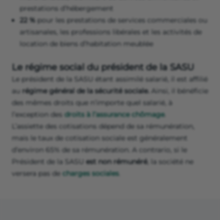
prestations d’hébergement
22 %
pour les prestations de services commerciales ou
artisanales, les professions libérales et les activités de
location de biens d’habitation meublée
Le régime social du président de la SASU
Le président de la SASU étant assimilé salarié, il est affilié
au
régime général de la sécurité sociale.
Ainsi, il bénéficie
des mêmes droits que n’importe quel salarié, à
l’exception des
droits à l’assurance chômage
.
L’assiette des cotisations dépend de sa rémunération,
mais le taux de cotisation sociale est généralement
d’environ 65% de sa rémunération. A contrario, si le
Président de la SASU
est non rémunéré
, la société ne
versera pas de
charges sociales
.