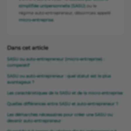
simplifiée unipersonnelle (SASU)
ou le
régime auto-entrepreneur, désormais appelé
micro-entreprise
.
Dans cet article
SASU ou auto-entrepreneur (micro-entreprise) :
comparatif
SASU ou auto-entrepreneur : quel statut est le plus
avantageux ?
Les caractéristiques de la SASU et de la micro-entreprise
Quelles différences entre SASU et auto-entrepreneur ?
Les démarches nécessaires pour créer une SASU ou
devenir auto-entrepreneur