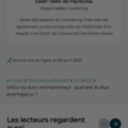
Sarah Vallet de Payraud
Responsable marketing
Sarah est experte en marketing mais elle est
également juriste puisqu'elle est Diplômée d'un
Master II en Droit de l'université Panthéon-Assas
Article mis en ligne le 28 avril 2022
Accueil
Statuts juridiques
La SASU
SASU ou auto-entrepreneur : quel est le plus
avantageux ?
Les lecteurs regardent
aussi