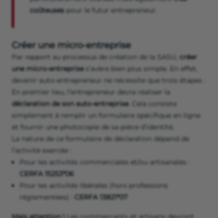
coûteuses
pour le futur entrepreneur.
Créer une micro-entreprise
Par rapport au processus de création de la SASU,
créer
une micro-entreprise
s’avère bien plus simple. En effet,
devenir auto-entrepreneur ne nécessite que trois étapes :
En premier lieu, l’entrepreneur devra réaliser la
déclaration de son auto-entreprise
. Cela consiste
simplement à remplir un formulaire spécifique en ligne
et fournir une photocopie de sa pièce d’identité.
La nature de ce formulaire de déclaration dépend de
l’activité exercée :
Pour les activités commerciales et/ou artisanales :
CERFA 15253*06
Pour les activités libérales (hors professions
réglementées) :
CERFA 13821*07
Mais attention !
Les commerçants et artisans devront