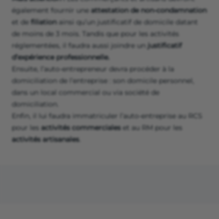
également fournir une
attestation de non-condamnation
et de
filiation
ainsi qu’un justificatif de domicile datant
de moins de 3 mois. Tandis que pour les activités
réglementées, il faudra aussi joindre un
justificatif
d’expérience professionnelle.
Ensuite, l’auto-entrepreneur devra procéder à la
domiciliation de l’entreprise : son domicile personnel,
dans un local commercial ou via société de
domiciliation.
Enfin, il lui faudra immatriculer l’auto-entreprise au RCS
pour les
activités commerciales
et au RM pour les
activités artisanales
.