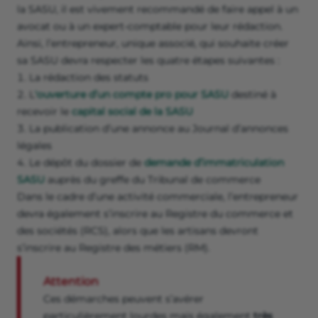
la SASU, il est vivement recommandé de faire appel à un
avocat ou à un expert-comptable pour leur rédaction.
Ainsi, l’entrepreneur, unique associé, qui souhaite créer
sa SASU devra respecter les quatre étapes suivantes :
La rédaction des statuts
L
'ouverture d’un compte pro pour SASU
destiné à
recevoir le
capital social de la SASU
La publication d’une annonce au Journal d’annonces
légales
Le dépôt du dossier de
demande d’immatriculation
SASU
auprès du greffe du Tribunal de commerce
Dans le cadre d’une activité commerciale, l’entrepreneur
devra également s’inscrire au Registre du commerce et
des sociétés (RCS), alors que les artisans devront
s’inscrire au Registre des métiers (RM).
Attention
Ces démarches peuvent s’avérer
particulièrement lourdes mais également
très