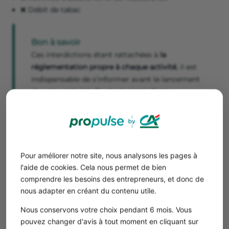
❌ Débit de tabac
Bon à savoir
Ces interdictions étant rattachées à
la
réglementation propre à chaque activité
, il est
indispensable de s’informer avant le lancement
de votre activité afin de choisir la forme
juridique adaptée.
Les différences de régimes d’imposition
La
fiscalité simplifiée
est une particularité propre à la
Pour améliorer notre site, nous analysons les pages à
micro-entreprise, tandis que la SASU relève du régime
l'aide de cookies. Cela nous permet de bien
de
l’impôt sur les sociétés.
comprendre les besoins des entrepreneurs, et donc de
nous adapter en créant du contenu utile.
Le régime simplifié de l’auto-entrepreneur
L’auto-entrepreneur est soumis à l’impôt sur le revenu
Nous conservons votre choix pendant 6 mois. Vous
(IR).
Ainsi, il doit simplement joindre à sa déclaration
pouvez changer d'avis à tout moment en cliquant sur