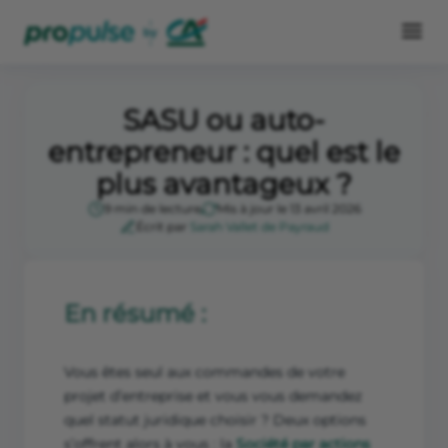
SASU ou auto-
entrepreneur : quel est le
plus avantageux ?
9 min de lecture
Mis à jour le 13 avril 2026
Écrit par
Sarah Vallet de Payraud
En résumé :
Vous êtes seul aux commandes de votre
projet d’entreprise et vous vous demandez
quel statut juridique choisir ? Deux options
s’offrent alors à vous : la
Société par actions