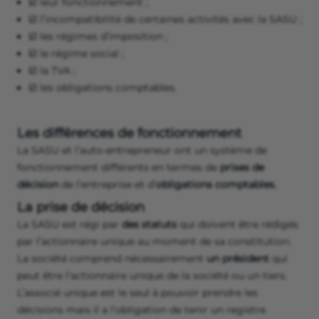
☑️ leur fonctionnement ;
☑️ l’incompatibilité de certaines activités avec la SASU ;
☑️ les régimes d’imposition ;
☑️ le régime social ;
☑️ la TVA ;
☑️ les obligations comptables.
Les différences de fonctionnement
La SASU et l’auto-entrepreneur ont un système de
fonctionnement différents en termes de
prises de
décision
de l’entreprise et d’
obligations comptables.
La prise de décision
La SASU est régi par
des statuts
qui doivent être rédigés
par l’actionnaire unique au moment de sa constitution.
La société comprend nécessairement
un président
qui
peut être l’actionnaire unique de la société ou un tiers.
L’associé unique est le seul à pouvoir prendre les
décisions mais il a l’obligation de tenir un registre