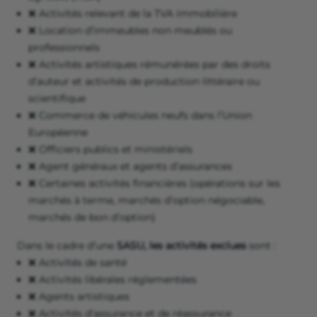
❌ Activités relevant de la TVA immobilière
❌ Location d’immeubles non meublés ou
professionnels
❌ Activités artistiques rémunérées par des droits
d’auteur et activités de production littéraire ou
scientifique
❌ Commerce de véhicules neufs dans l’Union
Européenne
❌ Officiers publics et ministériels
❌ Agent généraux et agents d’assurances
❌ Certaines activités financières (opérations sur les
marchés à terme, marchés d’option négociable,
marchés de bon d’option)
Dans le cadre d’une
SASU, les activités exclues
sont :
❌ Activités de santé
❌ Activités libérales réglementées
❌ Agents artistiques
❌ Activités d’assurance et de réassurance