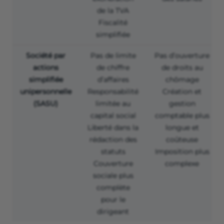
de la TVA
Fiscalité
simplifiée
Société par
Pas de limite
Pas d’ouverture
actions
de chiffre
de droits au
simplifiée
d’affaires
chômage
unipersonnelle
Responsabilité
Création et
(SASU)
limitée au
gestion
capital social
comptable plus
Liberté dans la
longue et
rédaction des
coûteuse
statuts
Imposition plus
Couverture
complexe
sociale plus
complète
pour le
dirigeant