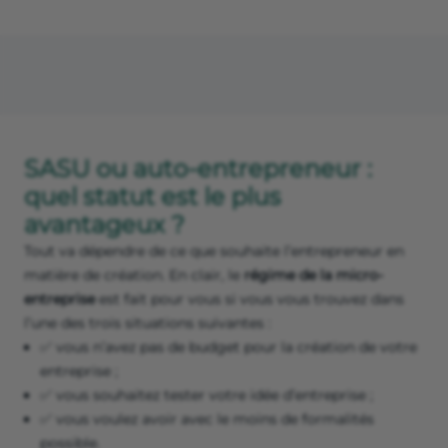
SASU ou auto-entrepreneur :
quel statut est le plus
avantageux ?
Tout va dépendre de ce que souhaite l’entrepreneur en
matière de création. En clair, le
régime de la micro-
entreprise
est fait pour vous si vous vous trouvez dans
l’une des trois situations suivantes :
✅ vous n’avez pas de budget pour la création de votre
entreprise ;
✅ vous souhaitez tester votre idée d’entreprise ;
✅ vous voulez avoir avec le moins de formalités
possible.