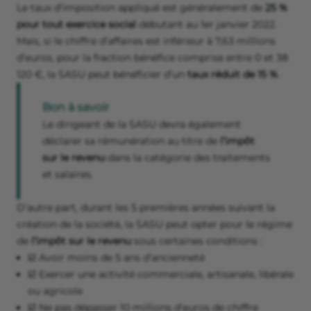
Le taux d’imposition appliqué est généralement de
25 %
pour tout exercice social
débutant au 1er janvier 2022.
Mais, si le chiffre d’affaires est inférieur à 7,63 millions
d’euros, pour la fraction bénéfice comprise entre 0 et 38
120 €, la SASU peut bénéficier d’un
taux réduit de 15 %
.
Bon à savoir
Le dirigeant de la SASU devra également
déclarer sa rémunération au titre de
l’impôt
sur le revenu
dans la catégorie des traitements
et salaires.
D’autre part, durant les 5 premières années suivant la
création de la société, la SASU peut opter pour le régime
de
l’impôt sur le revenu
sous certaines conditions :
☑️ Avoir moins de 5 ans d’ancienneté
☑️ Exercer une activité commerciale, artisanale, libérale
ou agricole
☑️ Ne pas dépasser 10 millions d’euros de chiffre