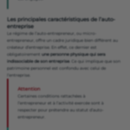
Les principales caractéristiques de l’auto-
entreprise
Le régime de l’auto-entrepreneur, ou micro-
entrepreneur, offre un cadre juridique bien différent au
créateur d’entreprise. En effet, ce dernier est
obligatoirement
une personne physique qui sera
indissociable de son entreprise
. Ce qui implique que son
patrimoine personnel est confondu avec celui de
l’entreprise.
Attention
Certaines conditions rattachées à
l’entrepreneur et à l’activité exercée sont à
respecter pour prétendre au statut d’auto-
entrepreneur.