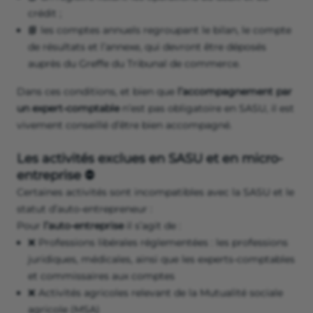
crédit ;
📘 les comptes annuels regroupant le bilan, le compte
de résultats et l’annexe, qui devront être déposés
auprès du Greffe du Tribunal de commerce.
Dans ces conditions, et bien que
l’accompagnement par
un expert-comptable
n’est pas obligatoire en SASU, il est
vivement conseillé d’être bien accompagné.
Les activités exclues en SASU et en micro-
entreprise ⛔
Certaines activités sont incompatibles avec la SASU et le
statut d’auto-entrepreneur :
Pour
l’auto-entreprise
il s’agit de :
❌ Professions libérales réglementées : les professions
juridiques, médicales, ainsi que les experts-comptables
et commissaires aux comptes
❌ Activités agricoles relevant de la Mutualité sociale
agricole (MSA)