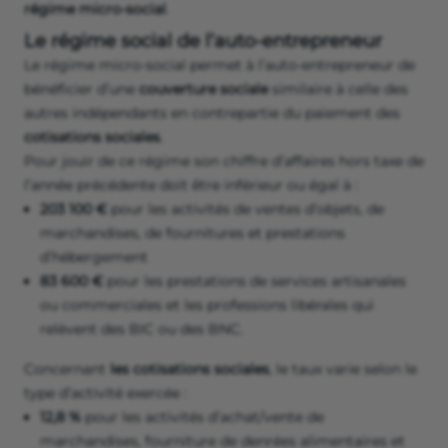
régime micro-social
.
Le régime social de l’auto-entrepreneur
Le régime micro-social permet à l’auto-entrepreneur de
bénéficier d’une
couverture sociale
similaire à celle des
autres indépendants en contrepartie du paiement des
cotisations sociales
.
Pour jouir de ce régime son chiffre d’affaires hors taxe de
l’année précédente doit être inférieur ou égal à :
203 100 €
pour les activités de ventes d’objets, de
marchandises, de fournitures et prestations
d’hébergement
83 600 €
pour les prestations de services artisanales
ou commerciales et les professions libérales qui
relèvent des BIC ou des BNC.
Concernant
les cotisations sociales
, le taux varie selon le
type d’activité exercée :
12,8 %
pour les activités d’achat/vente de
marchandises, fourniture de denrées alimentaires et