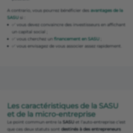
A contrario, vous pourrez bénéficier des
avantages de la
SASU
si :
✅ vous devez convaincre des investisseurs en affichant
un capital social ;
✅ vous cherchez un
financement en SASU
;
✅ vous envisagez de vous associer assez rapidement.
Les caractéristiques de la SASU
et de la micro-entreprise
Le point commun entre la
SASU
et l’auto-entreprise c’est
que ces deux statuts sont
destinés à des entrepreneurs