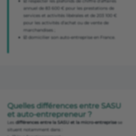
☑️ respecter les plafonds de chiffre d’affaires
annuel de 83 600 € pour les prestations de
services et activités libérales et de 203 100 €
pour les activités d’achat ou de vente de
marchandises ;
☑️ domicilier son auto-entreprise en France.
Quelles différences entre SASU
et auto-entrepreneur ?
Les
différences entre la SASU et la micro-entreprise
se
situent notamment dans :