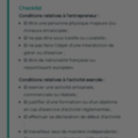
Checklist
Conditions relatives à l’entrepreneur :
☑️ être une personne physique majeure (ou
mineure émancipée ;
☑️ ne pas être sous tutelle ou curatelle ;
☑️ ne pas faire l’objet d’une interdiction de
gérer ou d’exercer ;
☑️ être de nationalité française ou
ressortissant européen.
Conditions relatives à l’activité exercée :
☑️ exercer une activité artisanale,
commerciale ou libérale ;
☑️ justifier d’une formation ou d’un diplôme
en cas d’exercice d’activité réglementée ;
☑️ effectuer sa déclaration de début d’activité
;
☑️ travailleur seul de manière indépendante ;