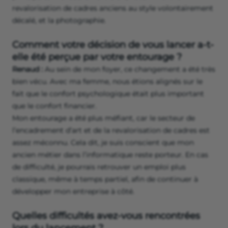
revalorisation de cadres anciens au style volontairement
décalé, et la photographie.
Comment votre décision de vous lancer a-t-
elle été perçue par votre entourage ?
Renaud :
Au sein de mon foyer, ce changement a été très
bien vécu. Avec ma femme, nous étions alignés sur le
fait que le confort psychologique était plus important
que le confort financier.
Mon entourage a été plus méfiant, car le secteur de
l’encadrement d’art et de la revalorisation de cadres est
assez méconnu. Cela dit, je suis conscient que mon
ancien métier dans l’informatique reste porteur. En cas
de difficulté, je pourrais retrouver un emploi plus
classique, même à temps partiel, afin de continuer à
développer mon entreprise à côté.
Quelles difficultés avez-vous rencontrées