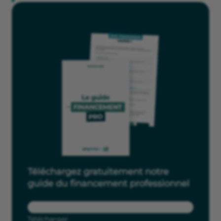
Téléchargez gratuitement notre
guide du financement professionnel
Télécharger