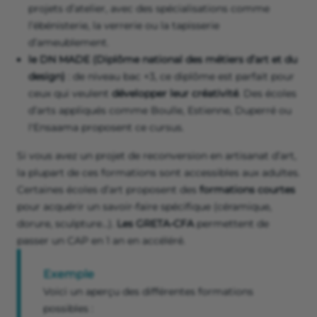
projets d’atelier, avec des spécialisations comme
l’ébénisterie, la verrerie ou la tapisserie
d’ameublement.
le DN MADE (Diplôme national des métiers d’art et du
design)
: de niveau bac +3, ce diplôme est parfait pour
ceux qui veulent
développer leur créativité
. Des écoles
d’arts appliqués comme Boulle, Estienne, Duperré ou
l'Ensaama proposent ce cursus.
Si vous avez un projet de reconversion en artisanat d’art,
la plupart de ces formations sont accessibles aux adultes.
Certaines écoles d’art proposent des
formations courtes
pour acquérir un savoir-faire spécifique (céramique,
dorure, sculpture…).
Les GRETA-CFA
permettent de
passer un CAP en 1 an en accéléré.
Exemple
Voici un aperçu des différentes formations
possibles :