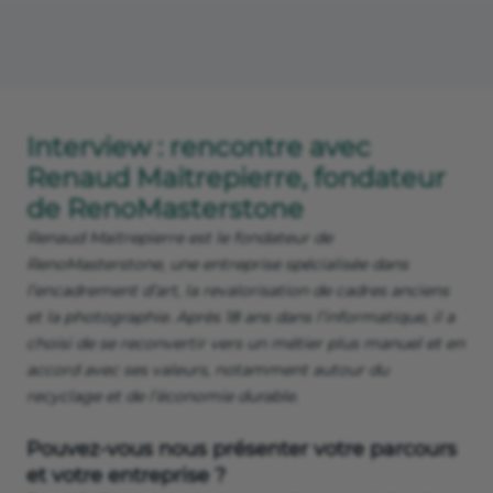
Interview : rencontre avec
Renaud Maitrepierre, fondateur
de RenoMasterstone
Renaud Maitrepierre est le fondateur de
RenoMasterstone, une entreprise spécialisée dans
l’encadrement d’art, la revalorisation de cadres anciens
et la photographie. Après 18 ans dans l’informatique, il a
choisi de se reconvertir vers un métier plus manuel et en
accord avec ses valeurs, notamment autour du
recyclage et de l’économie durable.
Pouvez-vous nous présenter votre parcours
et votre entreprise ?