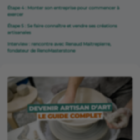
Étape 4 : Monter son entreprise pour commencer à
exercer
Étape 5 : Se faire connaître et vendre ses créations
artisanales
Interview : rencontre avec Renaud Maitrepierre,
fondateur de RenoMasterstone