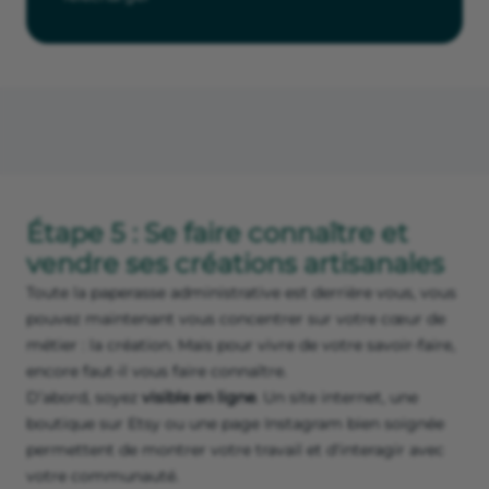
Étape 5 : Se faire connaître et
vendre ses créations artisanales
Toute la paperasse administrative est derrière vous, vous
pouvez maintenant vous concentrer sur votre cœur de
métier : la création. Mais pour vivre de votre savoir-faire,
encore faut-il vous faire connaître.
D’abord, soyez
visible en ligne
. Un site internet, une
boutique sur Etsy ou une page Instagram bien soignée
permettent de montrer votre travail et d'interagir avec
votre communauté.