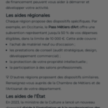
de financement peuvent vous aider à démarrer et
développer votre activité.
Les aides régionales
Chaque région propose des dispositifs spécifiques. Par
exemple, en Occitanie, le
Pass Métiers d'Art
offre une
subvention représentant jusqu'à 50 % de vos dépenses
éligibles, dans la limite de 10 000 €. Cette aide couvre :
l'achat de matériel neuf ou d'occasion ;
les prestations de conseil (audit stratégique, design,
développement commercial) ;
la protection de votre propriété intellectuelle ;
la participation à des salons professionnels.
💡 D'autres régions proposent des dispositifs similaires.
Renseignez-vous auprès de la Chambre de Métiers et de
l'Artisanat de votre département.
Les aides de l’État
En 2023, la ministre de la Culture a lancé un nouveau