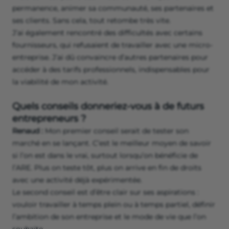
permanence, animer sa communauté, ses partenaires et
ses clients. Sans cela, tout retombe très vite.
J’ai également rencontré des difficultés avec certains
fournisseurs, qui refusaient de travailler avec une micro-
entreprise. J’ai dû convaincre d’autres partenaires pour
accéder à des tarifs professionnels, indispensables pour
la viabilité de mon activité.
Quels conseils donneriez-vous à de futurs
entrepreneurs ?
Renaud :
Mon premier conseil serait de tester son
marché en se lançant. C’est le meilleur moyen de savoir
si l’on est dans le vrai, surtout lorsqu’on bénéficie de
l’ARE. Plus on teste tôt, plus on arrive en fin de droits
avec une activité déjà expérimentée.
Le second conseil est d’être clair sur ses aspirations :
vouloir travailler à temps plein ou à temps partiel, définir
l’ambition de son entreprise et le mode de vie que l’on