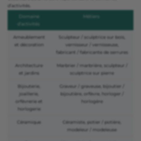
d’activités.
Domaine
Métiers
d’activités
Ameublement
Sculpteur / sculptrice sur bois,
et décoration
vernisseur / vernisseuse,
fabricant / fabricante de serrures
Architecture
Marbrier / marbrière, sculpteur /
et jardins
sculptrice sur pierre
Bijouterie,
Graveur / graveuse, bijoutier /
joaillerie,
bijoutière, orfèvre, horloger /
orfèvrerie et
horlogère
horlogerie
Céramique
Céramiste, potier / potière,
modeleur / modeleuse