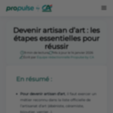
Devenir artisan d’art : les
étapes essentielles pour
réussir
9 min de lecture
Mis à jour le 14 janvier 2026
Écrit par
Équipe rédactionnelle Propulse by CA
En résumé :
Pour devenir artisan d’art
, il faut exercer un
métier reconnu dans la liste officielle de
l’artisanat d’art (ébéniste, céramiste,
bijoutier, verrier…).