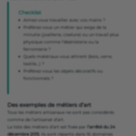
Checklist
Aimez-vous travailler avec vos mains ?
Préférez-vous un métier qui exige de la
minutie (joaillerie, ciselure) ou un travail plus
physique comme l’ébénisterie ou la
ferronnerie ?
Quels matériaux vous attirent (bois, verre,
textile…) ?
Préférez-vous les objets décoratifs ou
fonctionnels ?
Des exemples de métiers d’art
Tous les métiers artisanaux ne sont pas considérés
comme de l’artisanat d’art.
La liste des métiers d’art est fixée par
l’arrêté du 24
décembre 2015
. Ils sont répartis dans 16 domaines