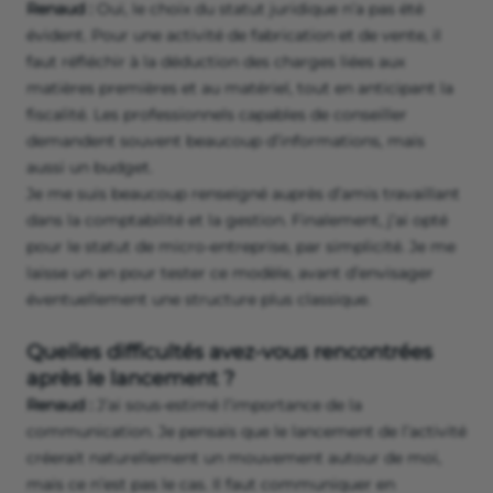
Renaud :
Oui, le choix du statut juridique n’a pas été
évident. Pour une activité de fabrication et de vente, il
faut réfléchir à la déduction des charges liées aux
matières premières et au matériel, tout en anticipant la
fiscalité. Les professionnels capables de conseiller
demandent souvent beaucoup d’informations, mais
aussi un budget.
Je me suis beaucoup renseigné auprès d’amis travaillant
dans la comptabilité et la gestion. Finalement, j’ai opté
pour le statut de micro-entreprise, par simplicité. Je me
laisse un an pour tester ce modèle, avant d’envisager
éventuellement une structure plus classique.
Quelles difficultés avez-vous rencontrées
après le lancement ?
Renaud :
J’ai sous-estimé l’importance de la
communication. Je pensais que le lancement de l’activité
créerait naturellement un mouvement autour de moi,
mais ce n’est pas le cas. Il faut communiquer en