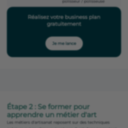
polisseur / polisseuse
Réalisez votre business plan
gratuitement
Je me lance
Étape 2 : Se former pour
apprendre un métier d'art
Les métiers d'artisanat reposent sur des techniques