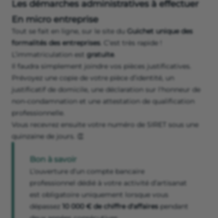
Les démarches administratives à effectuer
En micro entreprise
Tout se fait en ligne, sur le site du
Guichet unique des
formalités des entreprises
. C’est très rapide !
L’immatriculation est
gratuite
.
Il faudra simplement joindre vos pièces justificatives.
Prévoyez une copie de votre pièce d’identité, un
justificatif de domicile, une déclaration sur l'honneur de
non-condamnation et une attestation de qualification
professionnelle.
Vous recevrez ensuite votre numéro de SIRET sous une
quinzaine de jours. 👏
Bon à savoir
L’ouverture d’un compte bancaire
professionnel dédié à votre activité d’artisanat
est obligatoire uniquement lorsque vous
dépassez
10 000 € de chiffre d'affaires
pendant