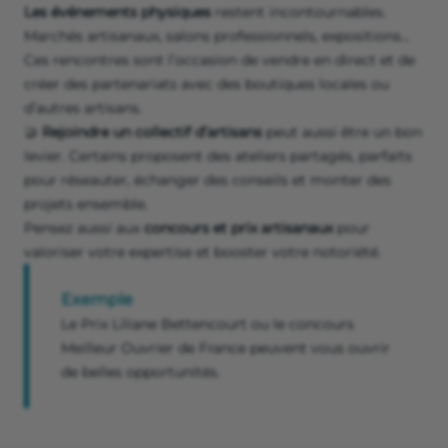
Les événements physiques
restent incontournables.
Marchés artisanaux, salons professionnels, expositions…
Ces rencontres sont l’occasion de vendre en direct et de
créer des partenariats avec des boutiques locales ou
d’autres artisans.
🤝
Rejoindre un collectif d’artisans
peut aussi être un bon
levier. Certains proposent des ateliers partagés, parfaits
pour réseauter, échanger des conseils et monter des
projets ensemble.
Pensez aussi aux
concours et prix artisanaux
pour
valoriser votre expertise et booster votre notoriété.
Exemple
Le Prix Liliane Bettencourt ou le concours
Meilleur Ouvrier de France peuvent vous ouvrir
de belles opportunités.