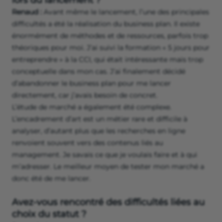
lors du lancement ?
Renaud :
Avant même le lancement, l’une des principales
difficultés a été la réalisation du business plan. Il existe
énormément de méthodes et de ressources, parfois trop
théoriques pour moi. J’ai suivi la formation « 5 jours pour
entreprendre » à la CCI, qui était intéressante mais trop
conceptuelle dans mon cas. J’ai finalement décidé
d’abandonner le business plan pour me lancer
directement, car j’avais besoin de concret.
L’étude de marché a également été complexe.
L’encadrement d’art est un métier rare et difficile à
analyser, d’autant plus que les recherches en ligne
renvoient souvent vers des contenus liés au
management. Je savais ce que je voulais faire et à qui
m’adresser. Le meilleur moyen de tester mon marché a
donc été de me lancer.
Avez-vous rencontré des difficultés liées au
choix du statut ?