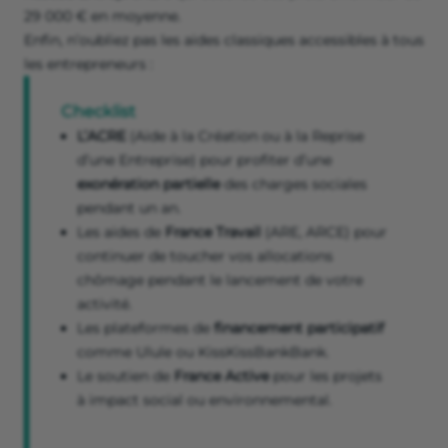
29 000 € en moyenne.
Enfin, n’oubliez pas les aides classiques accessibles à tous
les entrepreneurs :
Checklist
L’ACRE
(Aide à la Création ou à la Reprise
d’une Entreprise) pour profiter d’une
exonération partielle
des charges sociales
pendant un an.
Les aides de
France Travail
(ARE, ARCE) pour
continuer de toucher vos allocations
chômage pendant le lancement de votre
activité.
Les plateformes de
financement participatif
comme Ulule ou KissKissBankBank.
Le soutien de
France Active
pour les projets
à impact social ou environnemental.