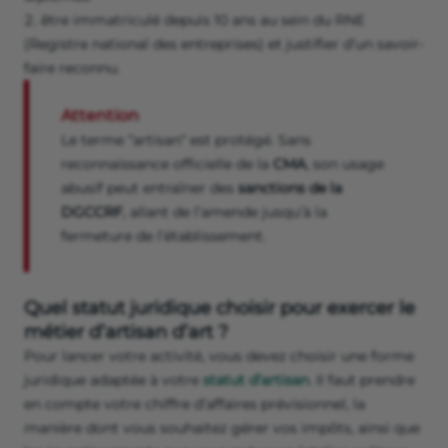
être immatriculé depuis 10 ans au sein du RNE
(Registre national des entreprises) et justifier d’un savoir-
faire reconnu.
Attention
Le terme “artisan“ est protégé. Sans
reconnaissance officielle de la
CMA
, son usage
abusif peut entraîner des
sanctions de la
DGCCRF
, allant de l’amende jusqu’à la
fermeture de l’établissement.
Quel statut juridique choisir pour exercer le
métier d’artisan d’art ?
Pour lancer votre activité, vous devez choisir une forme
juridique adaptée à votre
statut d’artisan
. Il faut prendre
en compte votre chiffre d’affaires prévisionnel, la
manière dont vous souhaitez gérer vos impôts, ainsi que