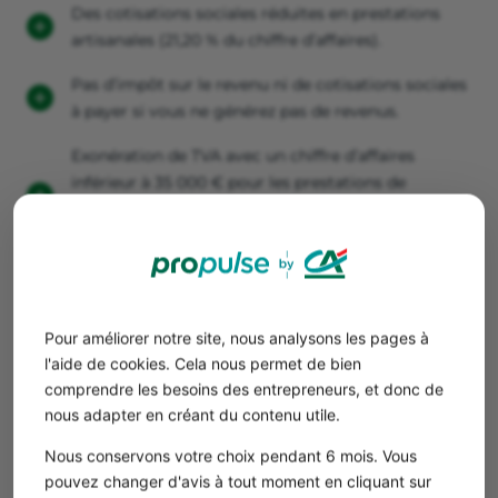
Des cotisations sociales réduites en prestations
artisanales (21,20 % du chiffre d’affaires).
Pas d’impôt sur le revenu ni de cotisations sociales
à payer si vous ne générez pas de revenus.
Exonération de TVA avec un chiffre d’affaires
inférieur à 35 000 € pour les prestations de
services et 85 000 € pour la vente de
marchandises.
Possibilité de cumuler l’activité artisanale avec une
autre activité salariée.
Pour améliorer notre site, nous analysons les pages à
Option pour le versement libératoire de l'impôt sur
l'aide de cookies. Cela nous permet de bien
le revenu.
comprendre les besoins des entrepreneurs, et donc de
Impossible de déduire ses frais professionnels
nous adapter en créant du contenu utile.
(matières premières, équipement, frais de
Nous conservons votre choix pendant 6 mois. Vous
déplacement, loyer de l’atelier…).
pouvez changer d'avis à tout moment en cliquant sur