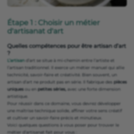
Étape 1 : Choisir un métier
d'artisanat d'art
Quelles compétences pour être artisan d’art
?
L’artisan
d’art se situe à mi-chemin entre l’artiste et
l’artisan traditionnel. Il exerce un métier manuel qui allie
technicité, savoir-faire et créativité. Bien souvent, un
artisan d’art ne produit pas en série. Il fabrique des
pièces
uniques
ou en
petites séries,
avec une forte dimension
artistique.
Pour réussir dans ce domaine, vous devrez développer
une maîtrise technique solide, affiner votre sens créatif
et cultiver un savoir-faire précis et minutieux.
Voici quelques questions à vous poser pour trouver le
métier d’artisanat fait pour vous :