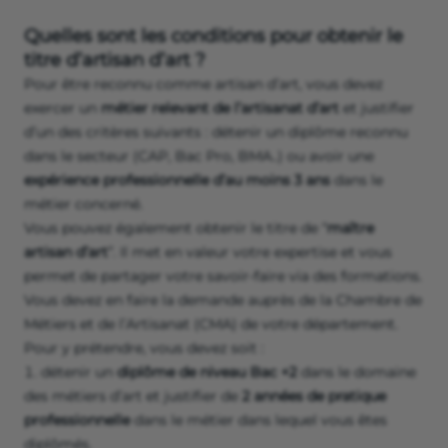
Quelles sont les conditions pour obtenir le
titre d’artisan d’art ?
Pour être reconnu comme artisan d’art, vous devez
exercer un
métier relevant de l’artisanat d’art
et justifier
d’un des critères suivants : détenir un diplôme reconnu
dans le secteur (CAP, Bac Pro, BMA..) ou avoir une
expérience professionnelle d’au moins 3 ans
dans le
métier concerné.
Vous pouvez également obtenir le titre de “
maître
artisan d’art
”. Il met en valeur votre expertise et vous
permet de partager votre savoir-faire via des formations.
Vous devez en faire la demande auprès de la Chambre de
Métiers et de l’Artisanat (CMA) de votre département.
Pour y prétendre, vous devez soit :
détenir un
diplôme de niveau Bac +2
dans le domaine
des métiers d’art et justifier de
2 années de pratique
professionnelle
dans le métier dans lequel vous êtes
diplômés.