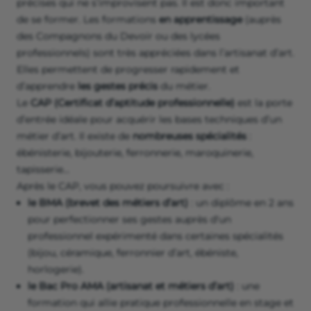
précises qui ne s’improvisent pas. Il est donc important
de se former. Les formations
en apprentissage
(auprès
des Compagnons du Devoir ou des lycées
professionnels) sont très appréciées dans l’artisanat d’art.
Elles permettent de progresser rapidement et
d’apprendre
les gestes précis
du métier.
Le
CAP (Certificat d’aptitude professionnelle)
est la porte
d’entrée idéale pour acquérir les bases techniques d’un
métier d’art. Il existe de
nombreuses spécialités
:
ébénisterie, bijouterie, ferronnerie, maroquinerie,
tapisserie…
Après le CAP, vous pouvez poursuivre avec :
le BMA (brevet des métiers d’art)
: un diplôme en 2 ans
pour perfectionner ses gestes auprès d'un
professionnel expérimenté dans certaines spécialités
(bijou, céramique, ferronnier d’art, ébéniste,
horlogerie).
le Bac Pro AMA (artisanat et métiers d’art)
: une
formation qui allie pratique professionnelle en stage et