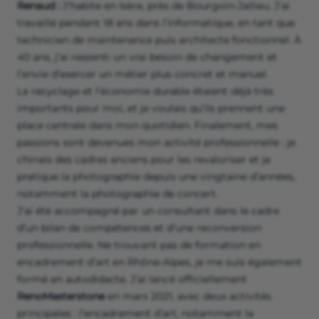
Renaud :
J’habite en Isère, près de Bourgoin-Jallieu. J’ai
travaillé pendant 18 ans dans l’informatique, en tant que
technicien de maintenance puis architecte fonctionnel. À
40 ans, j’ai ressenti un vrai besoin de changement et
l’envie d’exercer un métier plus concret et manuel.
Le recyclage et l’économie durable étaient déjà très
importants pour moi, et je voulais qu’ils prennent une
place centrale dans mon quotidien. Finalement, mes
passions sont devenues mon activité professionnelle : je
chinais des cadres anciens pour les revaloriser et je
pratique la photographie depuis une vingtaine d’années,
notamment la photographie de concert.
J’ai été accompagné par un consultant dans le cadre
d’un bilan de compétences et d’une reconversion
professionnelle. Ne trouvant pas de formation en
encadrement d’art en Rhône-Alpes, je me suis également
formé en autodidacte. J’ai lancé officiellement
RenoMasterstone
en mars 2021, avec deux activités
principales : l’encadrement d’art, notamment la