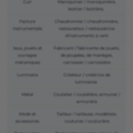
Cuir
Maroquinier / maroquinière,
bottier / bottière,
Facture
Chaudronnier / chaudronnière,
instrumentale
restaurateur / restauratrice
d’instruments à vent
Jeux, jouets et
Fabricant / fabricante de jouets,
ouvrages
de poupées, de manèges,
mécaniques
carrossier / carrossière
Luminaire
Créateur / créatrice de
luminaires
Métal
Coutelier / coutelière, armurier /
armurière
Mode et
Tailleur / tailleuse, modéliste,
accessoires
couturier / couturière