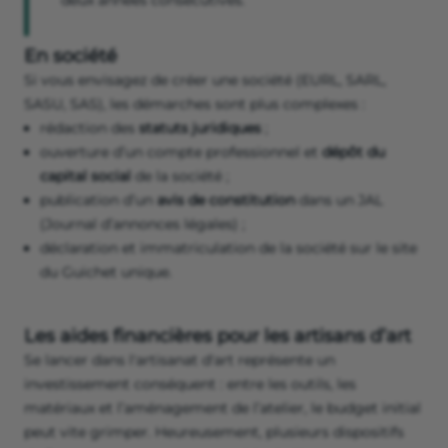
deux années consécutives.
En société
Si vous envisagez de créer une société (EURL, SARL,
SASU, SAS), les démarches sont plus complexes :
rédaction des
statuts juridiques
;
ouverture d’un compte professionnel et
dépôt du
capital social
de la société ;
publication d’un
avis de constitution
dans un JAL
(Journal d’annonces légales) ;
déclaration et immatriculation de la société sur le site
du Guichet unique.
Les aides financières pour les artisans d’art
Se lancer dans l'artisanat d'art représente un
investissement conséquent : entre les outils, les
matériaux et l’aménagement de l’atelier, le budget initial
peut vite grimper. Heureusement, plusieurs dispositifs