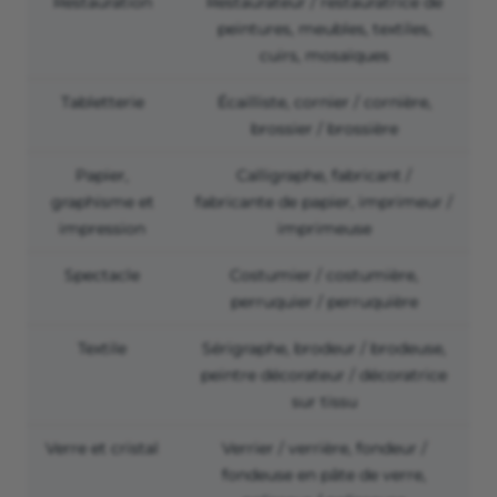
Restauration
Restaurateur / restauratrice de
peintures, meubles, textiles,
cuirs, mosaïques
Tabletterie
Écailliste, cornier / cornière,
brossier / brossière
Papier,
Calligraphe, fabricant /
graphisme et
fabricante de papier, imprimeur /
impression
imprimeuse
Spectacle
Costumier / costumière,
perruquier / perruquière
Textile
Sérigraphe, brodeur / brodeuse,
peintre décorateur / décoratrice
sur tissu
Verre et cristal
Verrier / verrière, fondeur /
fondeuse en pâte de verre,