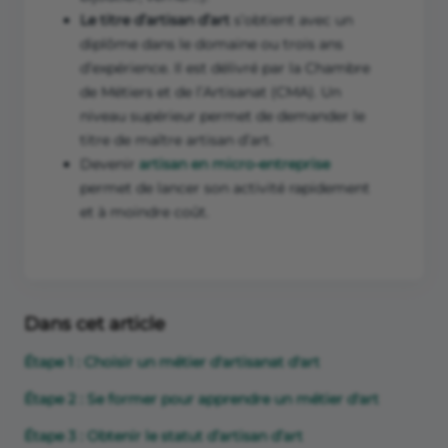
Le titre d’artisan d’art
s’obtient avec un
diplôme dans le domaine ou trois ans
d’expérience. Il est délivré par la Chambre
de Métiers et de l’Artisanat (CMA). Un
niveau supérieur permet de demander le
titre de maître artisan d’art.
Devenir
artisan en micro-entreprise
permet de lancer son activité rapidement
et à moindre coût.
Dans cet article
Étape 1 : Choisir un métier d'artisanat d'art
Étape 2 : Se former pour apprendre un métier d'art
Étape 3 : Obtenir le statut d’artisan d’art