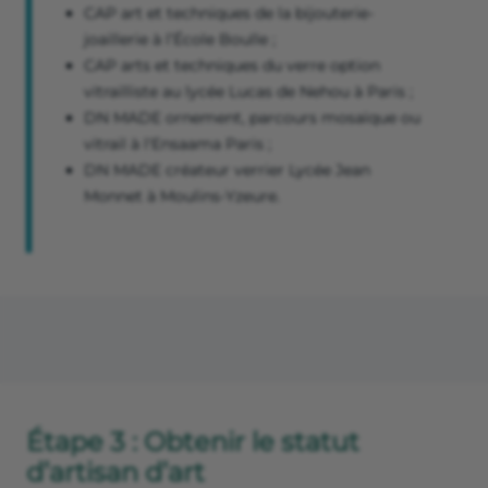
CAP art et techniques de la bijouterie-
joaillerie à l’École Boulle ;
CAP arts et techniques du verre option
vitrailliste au lycée Lucas de Nehou à Paris ;
DN MADE ornement, parcours mosaïque ou
vitrail à l'Ensaama Paris ;
DN MADE créateur verrier Lycée Jean
Monnet à Moulins-Yzeure.
Étape 3 : Obtenir le statut
d’artisan d’art