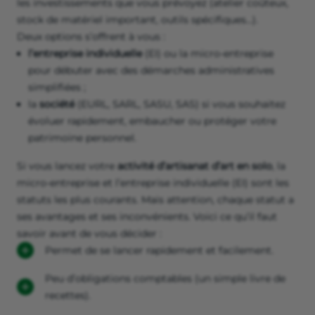
les investissements que vous prévoyez (atelier coûteux,
stock de matériel important, outils spécifiques…).
Deux options s’offrent à vous :
l’entreprise individuelle
(EI) ou la micro-entreprise
pour débuter avec des démarches administratives
simplifiées ;
la
société
(EURL, SARL, SASU, SAS) si vous souhaitez
évoluer rapidement, embaucher ou protéger votre
patrimoine personnel.
Si vous lancez votre
activité d’artisanat d’art en solo
, la
micro-entreprise et l’entreprise individuelle (EI) sont les
statuts les plus courants. Mais attention, chaque statut a
ses avantages et ses inconvénients. Voici ce qu’il faut
savoir avant de vous décider :
Permet de se lancer rapidement et facilement.
Peu d’obligations comptables (un simple livre de
recettes).