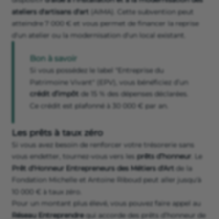
dispositif
d'aide à l'installation et à la modernisation des
ateliers d'artisans d'art
(AIMA). Cette subvention peut
atteindre 7 000 € et vous permet de financer la reprise
d'un atelier ou la modernisation d'un local existant.
Bon à savoir
Si vous possédez le label "Entreprise du
Patrimoine Vivant" (EPV), vous bénéficiez d’un
crédit d’impôt
de 15 % des dépenses déclarées.
Ce crédit est plafonné à 30 000 € par an.
Les prêts à taux zéro
Si vous avez besoin de renforcer votre trésorerie sans
vous endetter, tournez-vous vers les
prêts d’honneur
. Le
Prêt d'Honneur Entrepreneurs des Métiers d'Art
de la
Fondation Michelle et Antoine Riboud peut aller jusqu'à
10 000 € à taux zéro.
Pour un montant plus élevé, vous pouvez faire appel au
Réseau Entreprendre
qui accorde des prêts d’honneur de