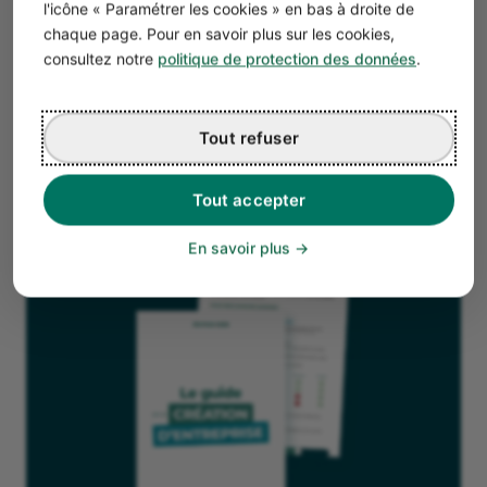
Chiffre d’affaires plafonné à 83 600 € pour les
l'icône « Paramétrer les cookies » en bas à droite de
prestations de services.
chaque page. Pour en savoir plus sur les cookies,
consultez notre
politique de protection des données
.
Cotisations sociales calculées sur le chiffre
d’affaires brut, donc pas toujours rentable lorsque
l’artisan facture le matériel.
Tout refuser
Difficultés pour obtenir des prêts bancaires.
Tout accepter
En savoir plus