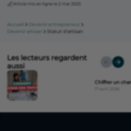
Article mis en ligne le 2 mai 2023
Accueil
Devenir entrepreneur
Devenir artisan
Statut d'artisan
Les lecteurs regardent
aussi
Chiffrer un cha
17 avril 2026