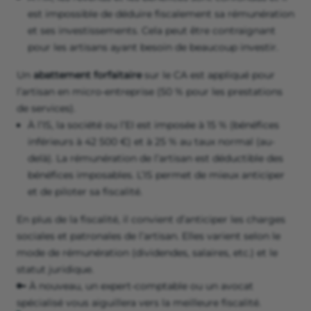
est impossible de déduire fiscalement sa rémunération
et ses investissements. Cela peut être contraignant
pour les artisans ayant besoin de beaucoup investir.
Un
abattement forfaitaire
sur le CA est appliqué pour
l’artisan en micro-entreprise (50 % pour les prestations
de services).
À l’IS, la société ou l’EI est imposée à 15 % (bénéfices
inférieurs à 42 500 €) et à 25 % au taux normal (au-
delà). La rémunération de l’artisan est déductible des
bénéfices imposables. L’IS permet de mieux anticiper
et de piloter sa fiscalité.
En plus de la fiscalité, il convient d’anticiper les charges
sociales et patronales de l’artisan. Elles varient selon le
mode de rémunération (dividendes, salaires, etc.) et le
statut juridique.
🔑 À nouveau, un expert-comptable ou un avocat
spécialisé vous aiguillera vers la meilleure fiscalité.