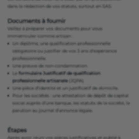
dans la rédaction de vos statuts, surtout en SAS.
Documents à fournir
Veillez à préparer vos documents pour vous
immatriculer comme artisan :
Un diplôme, une qualification professionnelle
obligatoire ou justifier de vos 3 ans d’expérience
professionnelle.
Une preuve de non-condamnation.
Le
formulaire Justificatif de qualification
professionnelle artisanale
(JQPA).
Une pièce d’identité et un justificatif de domicile.
Pour les sociétés : une attestation de dépôt de capital
social auprès d’une banque, les statuts de la société, la
parution au journal d’annonce légale.
Étapes
Après avoir réuni vos pièces justificatives et publié à