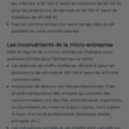
est inférieur à 38 700 € (seuil de tolérance de 39 100 €)
pour les prestations de services et 96 700 € (seuil de
tolérance de 101 000 €).
Exercer comme artisan sur votre temps libre ou en
parallèle de votre activité salariée.
Les inconvénients de la micro-entreprise
Mais le régime de la micro-entreprise implique aussi
quelques limites pour l’artisan qui se lance :
Les plafonds de chiffre d’affaires : 83 600 € pour les
prestations de services et 203 100 € pour les activités
commerciales.
Impossible de déduire vos frais professionnels. C’est
problématique pour des artisans qui utilisent des
consommables, ont des frais kilométriques importants
ou fournissent du matériel à leurs clients. Sans oublier
le loyer d’un local professionnel (boutique, atelier,
entrepôt, etc.).
Les cotisations sociales et les impôts sont calculés sur