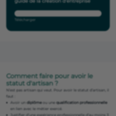
guide de la création d'entreprise
Télécharger
Comment faire pour avoir le
statut d'artisan ?
N’est pas artisan qui veut. Pour avoir le statut d’artisan, il
faut :
Avoir un
diplôme
ou une
qualification professionnelle
en lien avec le métier exercé.
Justifier d’une expérience professionnelle d’au moins 3