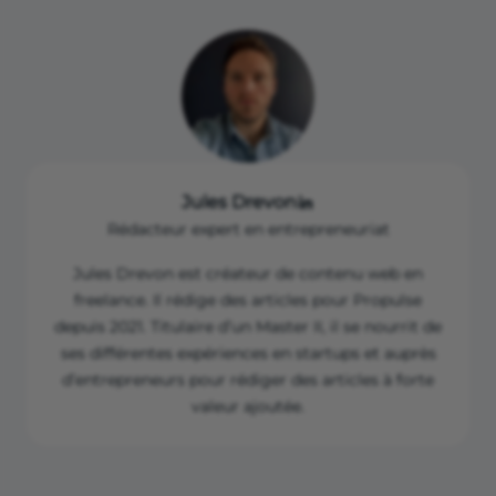
Jules Drevon
Rédacteur expert en entrepreneuriat
Jules Drevon est créateur de contenu web en
freelance. Il rédige des articles pour Propulse
depuis 2021. Titulaire d’un Master II, il se nourrit de
ses différentes expériences en startups et auprès
d’entrepreneurs pour rédiger des articles à forte
valeur ajoutée.