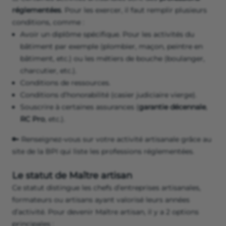
réglementées
. Pour les exercer, il faut remplir plusieurs
conditions, comme :
Avoir un diplôme spécifique. Pour les activités du
bâtiment par exemple (plombier, maçon, peintre en
bâtiment, etc.) ou les métiers de bouche (boulanger,
charcutier, etc.).
Conditions de ressources.
Conditions d’honorabilité (casier judiciaire vierge).
Souscrire à certaines assurances (
garantie décennale
,
RC Pro
, etc.).
🔑 Renseignez-vous sur votre activité artisanale grâce au
site de la BPI qui liste les professions réglementées.
Le statut de Maître artisan
Ce statut distingue les chefs d’entreprises artisanales,
formateurs ou artisans ayant valorisé leurs années
d’activité. Pour devenir Maître artisan, il y a 2 options
principales :