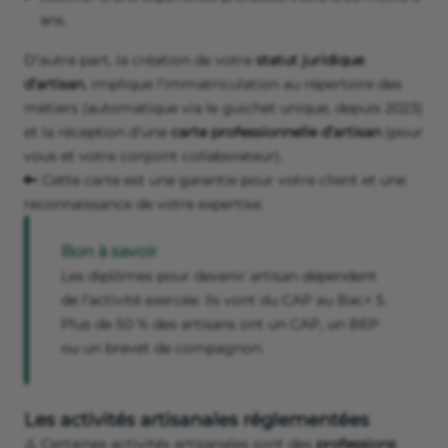
ans.
D’autre part, la création de votre
statut juridique
d’artisan
, implique l’immatriculation au répertoire des
métiers (automatique via le guichet unique, depuis 2023)
et la réception d’une
carte professionnelle d’artisan
(pour
vous et votre conjoint collaborateur).
🔑 Cette carte est une garantie pour votre client et une
reconnaissance de votre expertise.
Bon à savoir
Les diplômes pour devenir artisan dépendent
de l’activité exercée. Ils vont du CAP au Bac+ 5.
Plus de 50 % des artisans ont un CAP, un BEP
ou un brevet de compagnon.
Les activités artisanales réglementées
⚠️ Certaines activités artisanales sont des
professions