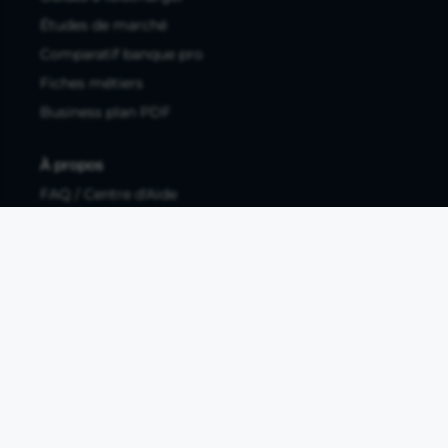
Études de marché
Comparatif banque pro
Fiches métiers
Business plan PDF
À propos
FAQ / Centre d'Aide
Contactez-nous
Mentions légales
Documents légaux
Protection des données personnelles
Protection des données personnelles compte pro
Paramétrer les cookies
Compte ouvert, sous réserve d'acceptation, auprès d'Okali,
filiale du groupe Crédit Agricole, établissement de monnaie
électronique enregistré à l'ACPR (REGAFI 17448,
www.regafi.fr), SAS au capital social de 5.660.962,00 €, 50 rue