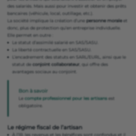
des salariés. Mais aussi pour investir et obtenir des prêts
bancaires (véhicule, local, outillage, etc.).
La société implique la création d’une
personne morale
et
donc, plus de protection qu’en entreprise individuelle.
Elle permet en outre :
Le statut d’assimilé salarié en SAS/SASU.
La liberté contractuelle en SAS/SASU.
L’encadrement des statuts en SARL/EURL, ainsi que le
statut de
conjoint collaborateur
, qui offre des
avantages sociaux au conjoint.
Bon à savoir
Le
compte professionnel pour les artisans
est
obligatoire.
Le régime fiscal de l’artisan
À l’lR, les revenus et les bénéfices sont confondus et il