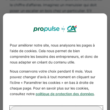
le chiffre d’affaires. Imaginez un menuisier qui doit
poser un escalier en bois chez un particulier. S’il
facture 2 000 € (dont 1 500 € de matériel), il sera
“chargé” sur les 2 000 €, son chiffre d’affaires.
Devenir artisan micro-entrepreneur peut être intéressant
pour commencer une activité ou exercer
occasionnellement.
Pour améliorer notre site, nous analysons les pages à
l'aide de cookies. Cela nous permet de bien
L’entreprise individuelle
comprendre les besoins des entrepreneurs, et donc de
Statut juridique similaire à l’auto-entreprise, vous passez
nous adapter en créant du contenu utile.
en EI lorsque vous dépassez les plafonds de chiffre
Nous conservons votre choix pendant 6 mois. Vous
d’affaires. Bien qu’il n’y ait pas de création de personne
pouvez changer d'avis à tout moment en cliquant sur
morale, l’EI est intéressante car :
l'icône « Paramétrer les cookies » en bas à droite de
Elle permet de déduire vos frais professionnels et vos
chaque page. Pour en savoir plus sur les cookies,
charges.
consultez notre
politique de protection des données
.
Il n’y a pas de plafonds de chiffre d’affaires.
Vous choisissez entre l’IR et l’IS.