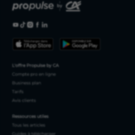
L'offre Propulse by CA
Compte pro en ligne
Business plan
Tarifs
Avis clients
Ressources utiles
Tous les articles
Guides à télécharger