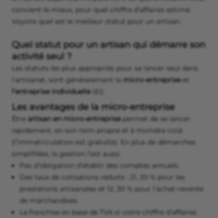
convient le mieux, pour quel chiffre d’affaires estimé.
Voyons quel est le meilleur statut pour un artisan.
Quel statut pour un artisan qui démarre son
activité seul ?
Les statuts les plus appropriés pour se lancer seul dans
l’artisanat, sont généralement la
micro-entreprise
et
l’entreprise individuelle
(EI).
Les avantages de la micro-entreprise
Être
artisan en micro-entreprise
permet de se lancer
rapidement, en son nom propre et à moindre coût
(l’immatriculation est gratuite). En plus de démarches
simplifiées, la gestion l’est aussi.
Pas d’obligation d’établir des comptes annuels.
Des taux de cotisations réduits : 21, 20 % pour les
prestations artisanales et 12, 30 % pour l’achat-revente
de marchandises.
La franchise en base de TVA si votre chiffre d’affaires