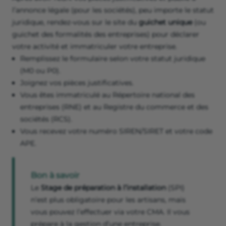
l’annonce légale (pour les sociétés), peu importe le statut
juridique, rendez-vous sur le site du
guichet unique
(ou
guichet des formalités des entreprises) pour déclarer
votre activité et immatriculer votre entreprise.
Remplissez le formulaire selon votre statut juridique
(M0 ou P0).
Joignez vos pièces justificatives.
Vous êtes immatriculé au Répertoire national des
entreprises (RNE) et au Registre du commerce et des
sociétés (RCS).
Vous recevez votre numéro SIREN/SIRET et votre code
APE.
Bon à savoir
Le
Stage de préparation à l’installation
(SPI)
n’est plus obligatoire pour les artisans, mais
vous pouvez l’effectuer via votre CMA. Il vous
prépare à la gestion d’une entreprise.