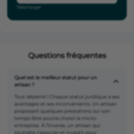
Télécharger
Questions fréquentes
Quel est le meilleur statut pour un
artisan ?
Tout dépend ! Chaque statut juridique a ses
avantages et ses inconvénients. Un artisan
proposant quelques prestations sur son
temps libre pourra choisir la micro-
entreprise. À l’inverse, un artisan qui
souhaite s’associer et investir pour