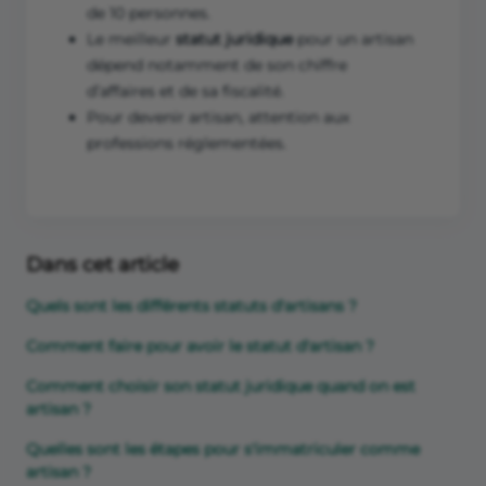
de 10 personnes.
Le meilleur
statut juridique
pour un artisan
dépend notamment de son chiffre
d’affaires et de sa fiscalité.
Pour devenir artisan, attention aux
professions réglementées.
Dans cet article
Quels sont les différents statuts d'artisans ?
Comment faire pour avoir le statut d'artisan ?
Comment choisir son statut juridique quand on est
artisan ?
Quelles sont les étapes pour s'immatriculer comme
artisan ?