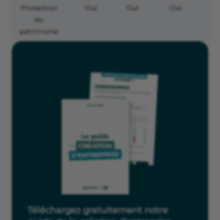
Protection
Oui
Oui
Oui
du
patrimoine
Téléchargez gratuitement notre