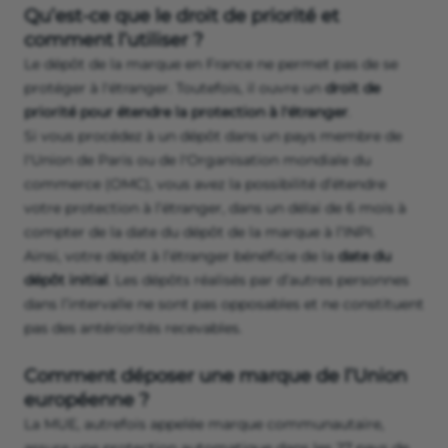
Qu’est‑ce que le droit de priorité et
comment l’utiliser ?
Le dépôt de la marque en France ne permet pas de se
protéger à l'étranger. Toutefois, il ouvre un
droit de
priorité pour étendre la protection à l'étranger
.
Si vous procédez à un dépôt dans un pays membre de
l'Union de Paris ou de l'Organisation mondiale du
commerce (OMC), vous avez la possibilité d’étendre
votre protection à l’étranger, dans un délai de 6 mois à
compter de la date du dépôt de la marque à l’INPI.
Ainsi, votre dépôt à l’étranger bénéficie de la
date du
dépôt initial
. Les dépôts réalisés par d’autres personnes
dans l’intervalle ne sont pas opposables et ne constituent
pas des antériorités recevables.
Comment déposer une marque de l’Union
européenne ?
La MUE, autrefois appelée marque communautaire,