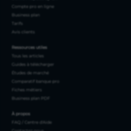
Compte pro en ligne
Business plan
Tarifs
Avis clients
Ressources utiles
Tous les articles
Guides à télécharger
Études de marché
Comparatif banque pro
Fiches métiers
Business plan PDF
À propos
FAQ / Centre d'Aide
Contactez-nous