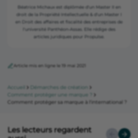
Béatrice Michaux est diplômée d'un Master II en
droit de la Propriété Intellectuelle & d'un Master I
en Droit des affaires et fiscalité des entreprises de
l'université Panthéon-Assas. Elle rédige des
articles juridiques pour Propulse.
Article mis en ligne le 19 mai 2021
Accueil
Démarches de création
Comment protéger une marque ?
Comment protéger sa marque à l'international ?
Les lecteurs regardent