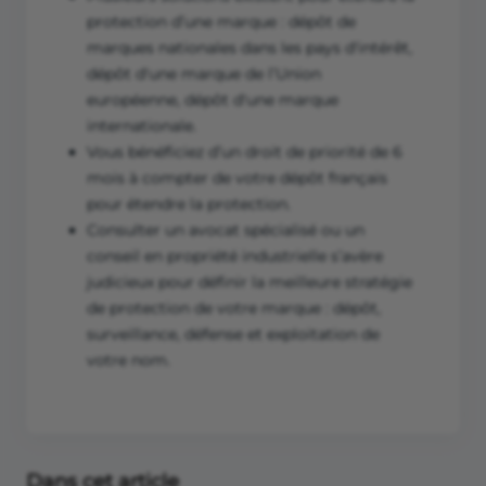
protection d’une marque : dépôt de
marques nationales dans les pays d'intérêt,
dépôt d'une marque de l’Union
européenne, dépôt d'une marque
internationale.
Vous bénéficiez d’un droit de priorité de 6
mois à compter de votre dépôt français
pour étendre la protection.
Consulter un avocat spécialisé ou un
conseil en propriété industrielle s’avère
judicieux pour définir la meilleure stratégie
de protection de votre marque : dépôt,
surveillance, défense et exploitation de
votre nom.
Dans cet article