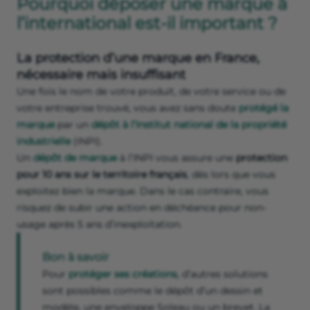
Pourquoi déposer une marque à
l’international est-il important ?
La protection d’une marque en France,
nécessaire mais insuffisant
Une fois le nom de votre produit, de votre service ou de
votre entreprise trouvé, vous avez sans doute
protégé la
marque
par un
dépôt à l’Institut national de la propriété
industrielle
(INPI).
Un
dépôt de marque
à l’INPI vous assure une
protection
pour 10 ans sur le territoire français
, dès lors que vous
exploitez bien la marque. Dans le cas contraire, vous
risquez de subir une action en déchéance pour non-
usage après 5 ans d’inexploitation.
Bon à savoir
Pour
protéger ses créations
, d’autres solutions
sont possibles comme le dépôt d’un dessin et
modèle, une enveloppe Soleau ou un brevet. La