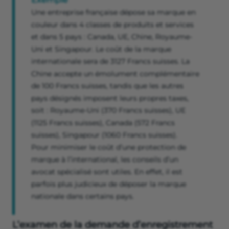
Une entreprise française dépose sa marque en
couleur dans 4 classes de produits et services
et dans 5 pays : Canada, UE, Chine, Royaume-
Uni et Singapour. Le coût de la marque
internationale sera de 3127 Francs suisses. La
Chine accepte un émolument complémentaire
de 100 Francs suisses, tandis que les autres
pays désignés imposent leurs propres taxes,
soit : Royaume-Uni (370 Francs suisses), UE
(1125 Francs suisses), Canada (572 Francs
suisses), Singapour (1060 Francs suisses).
Pour minimiser le coût d’une protection de
marque à l’international, les conseils d’un
avocat spécialisé sont utiles. En effet, il est
parfois plus judicieux de déposer la marque
nationale dans certains pays.
L’examen de la demande d’enregistrement