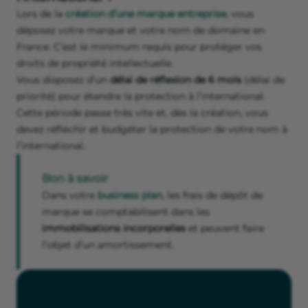
Lors de la
création d’une marque entreprise
, vous
déposez votre marque et votre nom de domaine en
France. C’est le minimum requis pour protéger vos
droits de propriété intellectuelle.
Vous disposez d’un
délai de réflexion de 6 mois
(délai de
priorité) pour étendre la protection à l’international.
Cette période passe très vite et, dès la création, vous
devez réfléchir et budgéter la protection de votre nom à
l’international.
Bon à savoir
Dans votre
business plan
, les frais de dépôt de
marque se comptabilisent dans les
immobilisations incorporelles
et peuvent faire
l’objet d’un amortissement.