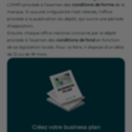
L’OMPI procède à l’examen des
conditions de forme
de la
marque. Si aucune irrégularité n’est relevée, l’office
procède à la publication du dépôt, qui ouvre une période
d’opposition.
Ensuite, chaque office national concerné par le dépôt
procède à l’examen des
conditions de fond
en fonction
de sa législation locale. Pour ce faire, il dispose d’un délai
de 12 ou de 18 mois.
Créez votre business plan