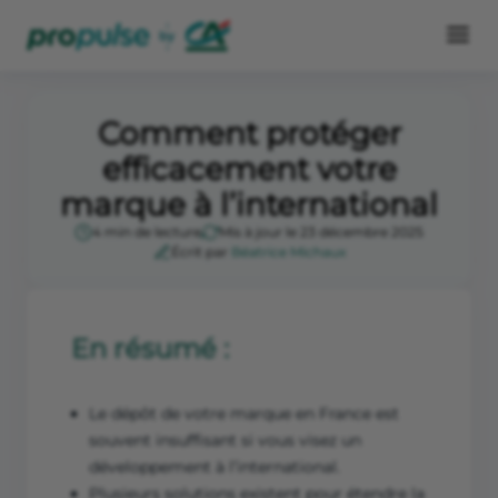
Comment protéger
efficacement votre
marque à l’international
4 min de lecture
Mis à jour le 23 décembre 2025
Écrit par
Béatrice Michaux
En résumé :
Le dépôt de votre marque en France est
souvent insuffisant si vous visez un
développement à l’international.
Plusieurs solutions existent pour étendre la