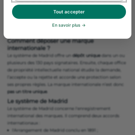
La protection
Tout accepter
Le titre unique délivré accorde une protection pour 10
ans dans les 27 pays européens. Il est renouvelable tous
En savoir plus
les
10 ans
.
Comment déposer une marque
internationale ?
Le système de Madrid offre un
dépôt unique
dans un ou
plusieurs des 130 pays signataires. Ensuite, chaque office
de propriété intellectuelle national étudie la demande,
l’accepte ou la rejette et accorde une protection selon
ses propres règles. La marque internationale n’est donc
pas un titre unique
.
Le système de Madrid
Le système de Madrid concerne l'enregistrement
international des marques. Il comprend deux accords
internationaux :
l'Arrangement de Madrid conclu en 1891 ;