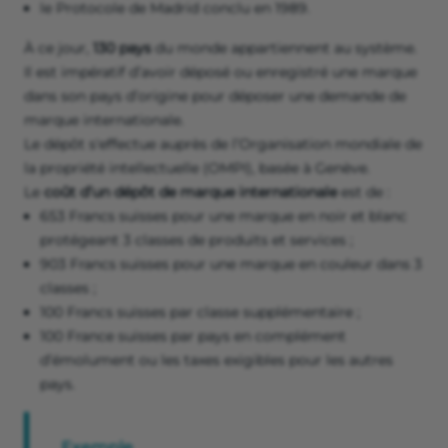
le Protocole de Madrid conclu en 1989.
À ce jour,
130 pays
du monde appartiennent au système.
Il est impératif d’avoir déposé ou enregistré une marque
dans son pays d’origine pour déposer une demande de
marque internationale.
Le dépôt s'effectue auprès de l’Organisation mondiale de
la propriété intellectuelle (OMPI), basée à Genève.
Le
coût d’un dépôt de marque internationale
est de :
653 Francs suisses pour une marque en noir et blanc
protégeant 3 classes de produits et services ;
903 Francs suisses pour une marque en couleur dans 3
classes ;
100 Francs suisses par classe supplémentaire ;
100 France suisses par pays en complément
d’émolument ou les taxes exigibles pour les autres
pays.
Exemple