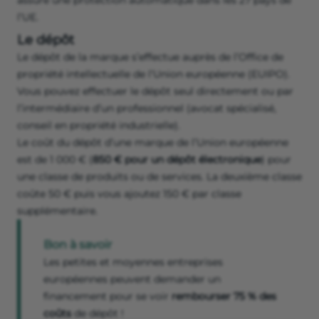
assure une protection automatique dans les 27 pays de
l’UE.
Le dépôt
Le dépôt de la marque s’effectue auprès de l’Office de
propriété intellectuelle de l’Union européenne (EUIPO).
Vous pouvez effectuer le dépôt seul directement ou par
l’intermédiaire d’un professionnel (avocat spécialisé,
conseil en propriété industrielle).
Le coût du dépôt d’une marque de l’Union européenne
est de 1 000 € (
850 € pour un dépôt électronique
) pour
une classe de produits ou de services. La deuxième classe
coûte 50 € puis vous ajoutez 150 € par classe
supplémentaire.
Bon à savoir
Les petites et moyennes entreprises
européennes peuvent demander un
financement pour se voir
rembourser 75 % des
coûts
de dépôt !