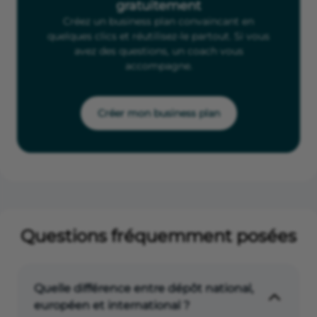
gratuitement
Créez un business plan convaincant en
quelques clics et réutilisez-le partout. Si vous
avez des questions, un coach vous
accompagne.
Créer mon business plan
Questions fréquemment posées
Quelle différence entre dépôt national,
européen et international ?