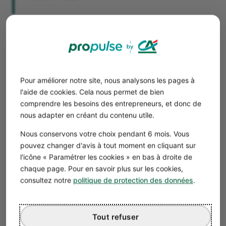
L’examen de la marque
La MUE s’obtient par une procédure de dépôt et
d’examen
unique et centralisé
. Elle s’applique
automatiquement à tous les pays de l’Union européenne.
Une fois examinée par l’EUIPO, le dépôt est publié et les
Pour améliorer notre site, nous analysons les pages à
tiers peuvent engager une procédure d’
opposition
à
l'aide de cookies. Cela nous permet de bien
l’encontre de la marque, en cas d’atteinte à des droits
comprendre les besoins des entrepreneurs, et donc de
antérieurs.
nous adapter en créant du contenu utile.
Bon à savoir
Nous conservons votre choix pendant 6 mois. Vous
Il est donc essentiel d’anticiper un litige en
pouvez changer d'avis à tout moment en cliquant sur
l'icône « Paramétrer les cookies » en bas à droite de
procédant à une
recherche d’antériorités
avant
chaque page. Pour en savoir plus sur les cookies,
le dépôt. Ceci permet d’apprécier les
consultez notre
politique de protection des données
.
similitudes entre deux marques
et peut se faire
via un professionnel (avocat ou conseil en
propriété industrielle).
Tout refuser