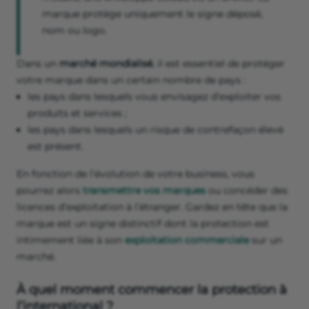
marque protège uniquement le signe déposé,
nom ou logo.
Dans un
marché mondialisé
, il est essentiel de protéger
votre marque dans un certain nombre de pays :
les pays dans lesquels vous envisagez d’exploiter vos
produits et services ;
les pays dans lesquels un risque de contrefaçon élevé
est présent.
En fonction de l’évolution de votre business, vous
pourrez alors
transmettre vos marques
ou concéder des
licences d’exploitation à l’étranger. Gardez en tête que la
marque est un signe distinctif dont la protection est
intimement liée à son
exploitation commerciale
sur un
marché.
À quel moment commencer la protection à
l’international ?