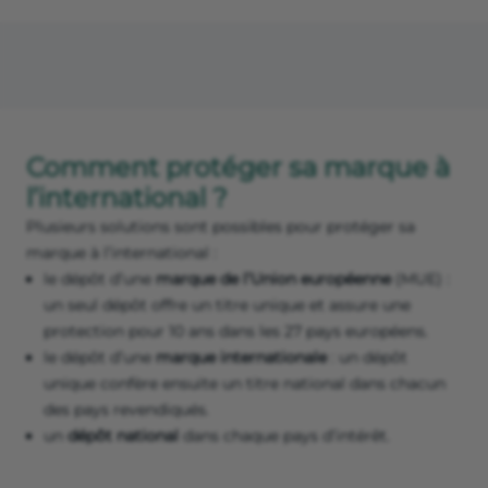
Comment protéger sa marque à
l’international ?
Plusieurs solutions sont possibles pour protéger sa
marque à l’international :
le dépôt d’une
marque de l’Union européenne
(MUE) :
un seul dépôt offre un titre unique et assure une
protection pour 10 ans dans les 27 pays européens.
le dépôt d’une
marque internationale
: un dépôt
unique confère ensuite un titre national dans chacun
des pays revendiqués.
un
dépôt national
dans chaque pays d’intérêt.