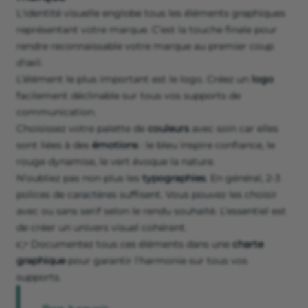
L'identité visuelle englobe tous les éléments graphiques
représentant votre marque. C’est la touche finale pour
rendre reconnaissable votre marque au premier coup
d'œil.
L’élément le plus important est le logo. Créez un
logo
facilement déclinable sur tous vos supports de
communication.
Choisissez votre palette de
couleurs
avec soin car elles
sont liées à des
émotions
: le bleu inspire confiance, le
rouge dynamise, le vert évoque la nature.
N’oubliez pas non plus les
typographies
. En général, 2-3
polices de caractères suffisent. Vous pouvez les choisir
avec ou sans serif selon le rendu souhaité. L’essentiel est
de créer un univers visuel cohérent.
👉 Documentez tous ces éléments dans une
charte
graphique
pour garantir l'harmonie sur tous vos
supports.