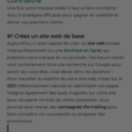
connaître
Une fois votre marque créée, il faut la faire connaître !
Voici 5 stratégies efficaces pour gagner en visibilité et
attirer vos premiers clients.
#1 Créez un site web de base
Aujourd’hui, il reste capital de créer un
site web
simple
mais professionnel (ou une
boutique en ligne
) qui
présente votre marque et vos produits. Vos futurs clients
vont certainement faire une recherche sur Google pour
savoir qui vous êtes, vous devez donc les devancer !
Pour travailler la visibilité de votre site web, misez sur le
SEO
(référencement naturel) en optimisant vos pages.
Intégrez également des leads magnets sur votre site
pour récupérer l’e-mail de clients potentiels. Vous
pourrez ainsi mener des
campagnes d’e-mailing
pour
faire connaître vos nouveautés ou proposer des
promotions.