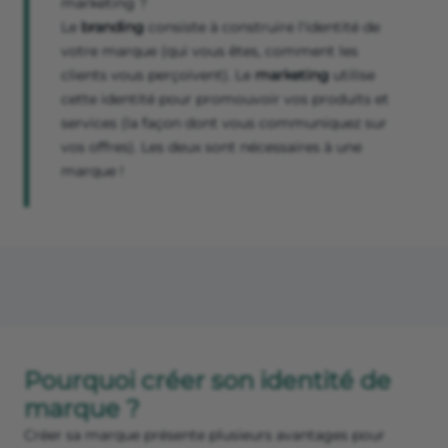
marketing ?
Le
branding
consiste à construire l'identité de
votre marque (qui vous êtes, comment les
clients vous perçoivent). Le
marketing
utilise
cette identité pour promouvoir vos produits et
services (la façon dont vous communiquez sur
vos offres). Les deux sont nécessaires à une
marque !
Pourquoi créer son identité de
marque ?
Créer sa marque présente plusieurs avantages pour