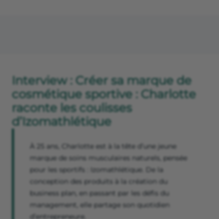
Interview : Créer sa marque de
cosmétique sportive : Charlotte
raconte les coulisses
d’Izomathlétique
À 25 ans, Charlotte est à la tête d’une jeune
marque de soins musculaires naturels, pensée
pour les sportifs : Izomathlétique. De la
conception des produits à la création du
business plan, en passant par les défis du
management, elle partage son quotidien
d’entrepreneure.