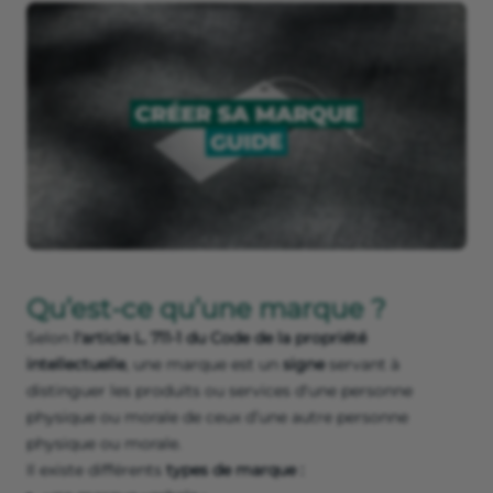
Qu’est-ce qu’une marque ?
Selon
l'article L. 711-1 du Code de la propriété
intellectuelle
, une marque est un
signe
servant à
distinguer les produits ou services d'une personne
physique ou morale de ceux d’une autre personne
physique ou morale.
Il existe différents
types de marque :