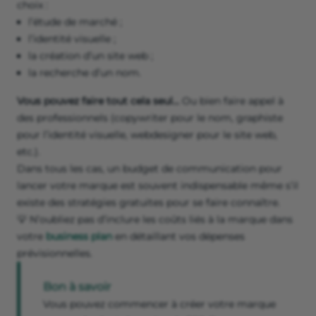
choix :
l’étude de marché ;
l’identité visuelle ;
la création d’un site web ;
la recherche d’un nom.
Vous pouvez faire tout cela seul…
Ou bien faire appel à
des professionnels (copywriter pour le nom, graphiste
pour l’identité visuelle, webdesigner pour le site web,
etc.).
Dans tous les cas, un budget de communication pour
lancer votre marque est souvent indispensable même s’il
existe des stratégies gratuites pour se faire connaître.
💡 N’oubliez pas d’inclure les coûts liés à la marque dans
votre
business plan
en
détaillant vos dépenses
prévisionnelles.
Bon à savoir
Vous pouvez commencer à créer votre marque