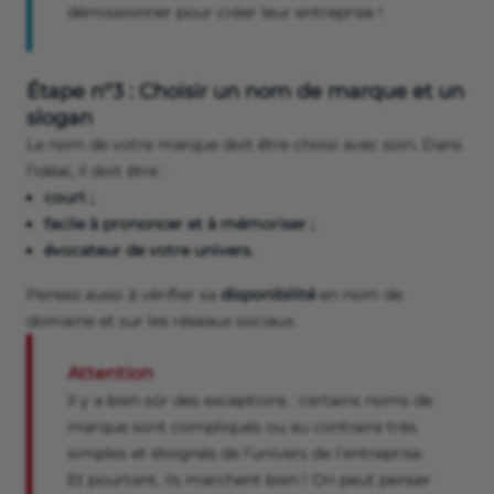
démissionner pour créer leur entreprise !
Étape n°3 : Choisir un nom de marque et un
slogan
Le nom de votre marque doit être choisi avec soin. Dans
l’idéal, il doit être :
court ;
facile à prononcer et à mémoriser ;
évocateur de votre univers.
Pensez aussi à vérifier sa
disponibilité
en nom de
domaine et sur les réseaux sociaux.
Attention
Il y a bien sûr des exceptions : certains noms de
marque sont compliqués ou au contraire très
simples et éloignés de l’univers de l’entreprise.
Et pourtant, ils marchent bien ! On peut penser