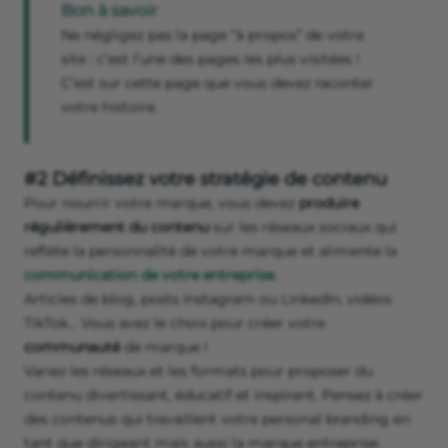
Bon à savoir
Ne négligez pas la page “à propos” de votre
site : c’est l’une des pages les plus visitées !
C’est sur cette page que vous devez raconter
votre histoire.
#2 Définissez votre stratégie de contenu
Pour nourrir votre marque, vous devez
produire
régulièrement du contenu
sur les réseaux sociaux qui
reflète la personnalité de votre marque et alimente la
communication de votre entreprise
.
Articles de blog, posts Instagram ou LinkedIn, vidéos
TikTok... Vous avez le choix pour créer votre
communauté
de marque !
Variez les réseaux et les formats pour proposer du
contenu divertissant, éducatif et inspirant. Pensez à créer
des contenus qui travaillent votre personal branding en
tant que dirigeant mais aussi la marque entreprise.