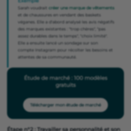
Exemple
Sarah voudrait
créer une marque de vêtements
et de chaussures en vendant des baskets
véganes. Elle a d'abord analysé les avis négatifs
des marques existantes : "trop chères", "pas
assez durables dans le temps", "choix limité".
Elle a ensuite lancé un sondage sur son
compte Instagram pour récolter les besoins et
attentes de sa communauté.
Étude de marché : 100 modèles
gratuits
Télécharger mon étude de marché
Étape n°2 : Travailler sa personnalité et son