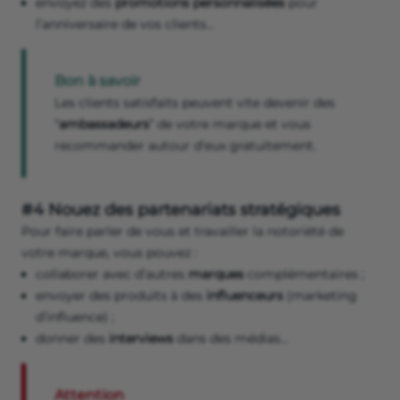
envoyez des
promotions
personnalisées
pour
l’anniversaire de vos clients…
Bon à savoir
Les clients satisfaits peuvent vite devenir des
“
ambassadeurs
” de votre marque et vous
recommander autour d’eux gratuitement.
#4 Nouez des partenariats stratégiques
Pour faire parler de vous et travailler la notoriété de
votre marque, vous pouvez :
collaborer avec d’autres
marques
complémentaires ;
envoyer des produits à des
influenceurs
(marketing
d’influence) ;
donner des
interviews
dans des médias...
Attention