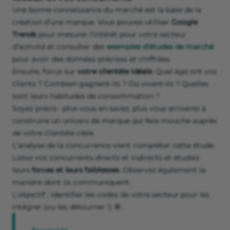
Une bonne connaissance du marché est la base de la
création d’une marque. Vous pouvez utiliser
Google
Trends
pour mesurer l'intérêt pour votre secteur
d’activité et consulter des
exemples d’études de marché
pour avoir des données précises et chiffrées.
Ensuite, focus sur
votre clientèle idéale.
Quel âge ont vos
clients ? Combien gagnent-ils ? Où vivent-ils ? Quelles
sont leurs habitudes de consommation ?
Soyez précis : plus vous en savez, plus vous arriverez à
construire un univers de marque qui fera mouche auprès
de votre clientèle cible.
L'analyse de la concurrence vient compléter cette étude.
Listez vos concurrents directs et indirects et étudiez
leurs
forces et leurs faiblesses
. Observez également la
manière dont ils communiquent.
L'objectif : identifier les codes de votre secteur pour les
intégrer (ou les détourner !) 🎯.