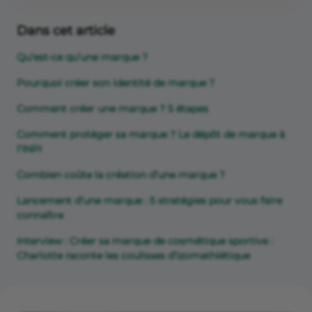
Dans cet article
Qu’est-ce qu’une marque ?
Pourquoi créer son identité de marque ?
Comment créer une marque ? 5 étapes
Comment protéger sa marque ? Le dépôt de marque à
l’INPI
Combien coûte la création d’une marque ?
Lancement d’une marque : 5 stratégies pour vous faire
connaître
Interview : Créer sa marque de cosmétique sportive :
Charlotte raconte les coulisses d’Izomathlétique