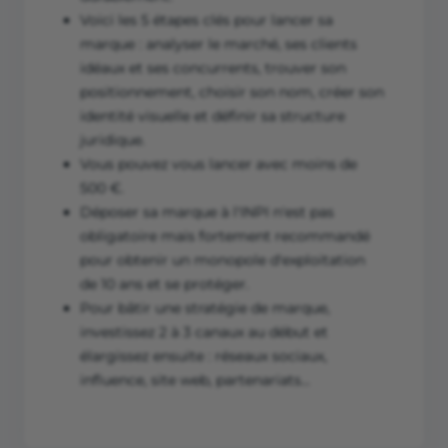
Voici les 5 étapes clés pour lancer sa
marque : analyser le marché, ses clients
idéaux et ses concurrents, trouver son
positionnement, choisir son nom, créer son
identité visuelle et définir sa structure
juridique.
Vous pouvez vous lancer avec moins de
500 €.
Déposer sa marque à l'INPI n'est pas
obligatoire mais fortement recommandé
pour obtenir un monopole d'exploitation
de 10 ans et se protéger.
Pour bâtir une stratégie de marque,
investissez 2 à 3 canaux au début et
élargissez ensuite : réseaux sociaux,
influence, site web, partenariats…