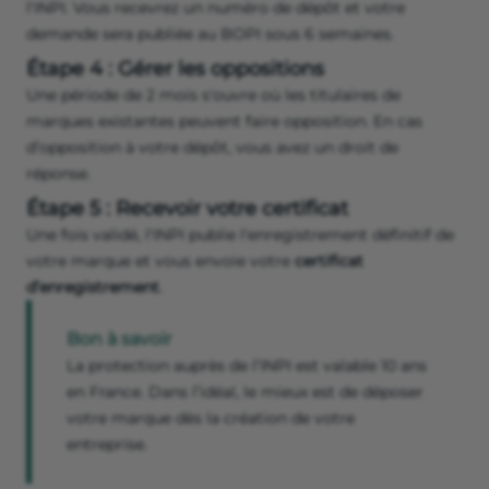
l'INPI. Vous recevrez un numéro de dépôt et votre
demande sera publiée au BOPI sous 6 semaines.
Étape 4 : Gérer les oppositions
Une période de 2 mois s'ouvre où les titulaires de
marques existantes peuvent faire opposition. En cas
d’opposition à votre dépôt, vous avez un droit de
réponse.
Étape 5 : Recevoir votre certificat
Une fois validé, l'INPI publie l'enregistrement définitif de
votre marque et vous envoie votre
certificat
d’enregistrement
.
Bon à savoir
La protection auprès de l’INPI est valable 10 ans
en France. Dans l’idéal, le mieux est de déposer
votre marque dès la création de votre
entreprise.