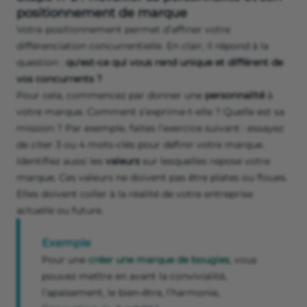
positionnement de marque
Votre positionnement permet d’affiner votre
différenciation concurrentielle. En clair, il répond à la
question :
qu'est-ce qui vous rend unique et différent de
vos concurrents ?
Pour cela, commencez par donner une
personnalité
à
votre marque. Comment s’exprime-t-elle ? Quelle est sa
mission ? Par exemple, faites l’exercice suivant : essayez
de citer 3 ou 4 mots-clés pour définir votre marque.
Identifiez aussi les
valeurs
sur lesquelles repose votre
marque. Ces valeurs ne doivent pas être plates ou floues.
Elles doivent coller à la réalité de votre entreprise
actuelle ou future.
Exemple
Pour une
créer une marque de bougies
, vous
pouvez mettre en avant la convivialité,
l’apaisement, le bien-être, l’harmonie,