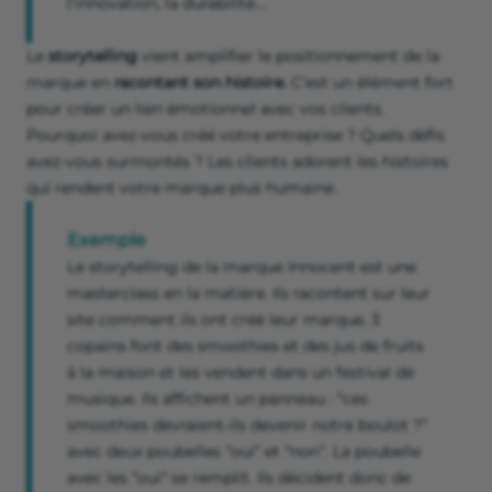
l’innovation, la durabilité…
Le
storytelling
vient amplifier le positionnement de la
marque en
racontant son histoire.
C’est un élément fort
pour créer un lien émotionnel avec vos clients.
Pourquoi avez-vous créé votre entreprise ? Quels défis
avez-vous surmontés ? Les clients adorent les histoires
qui rendent votre marque plus humaine.
Exemple
Le storytelling de la marque Innocent est une
masterclass en la matière. Ils racontent sur leur
site comment ils ont créé leur marque. 3
copains font des smoothies et des jus de fruits
à la maison et les vendent dans un festival de
musique. Ils affichent un panneau : “ces
smoothies devraient-ils devenir notre boulot ?”
avec deux poubelles “oui” et “non”. La poubelle
avec les “oui” se remplit. Ils décident donc de