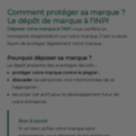
Comment protéger sa marque ?
Le dépôt de marque à l’INPI
Déposer votre marque à l'INPI
vous confère un
monopole d'exploitation sur votre marque. C'est la seule
façon de protéger légalement votre marque.
Pourquoi déposer sa marque ?
Le dépôt présente des avantages décisifs :
protéger votre marque contre le plagiat ;
dissuader
les personnes mal intentionnées de se
l’approprier ;
sécuriser cet actif pour le développement futur de
votre entreprise.
Bon à savoir
Si un tiers utilise votre marque sans
autorisation, vous disposez d'une action en