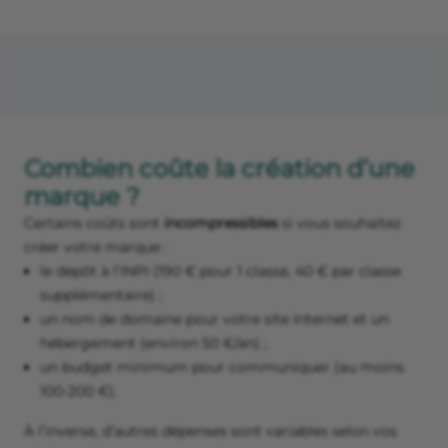
Combien coûte la création d’une
marque ?
Certains coûts sont
incompressibles
si vous souhaitez
créer votre marque :
le dépôt à l’INPI (190 € pour 1 classe, 40 € par classe
supplémentaire) ;
un nom de domaine pour votre site Internet et un
hébergement (environ 50 €/an) ;
un budget minimum pour communiquer (au moins
100-200 €).
À l’inverse, d’autres dépenses sont variables selon vos