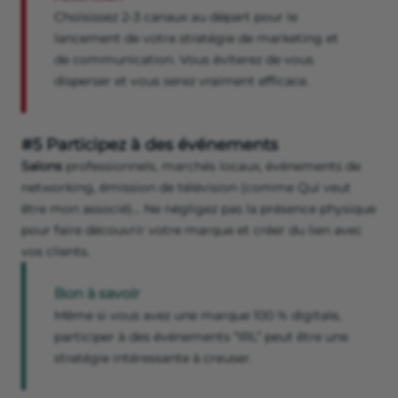
Choisissez 2-3 canaux au départ pour le
lancement de votre stratégie de marketing et
de communication. Vous éviterez de vous
disperser et vous serez vraiment efficace.
#5 Participez à des événements
Salons
professionnels, marchés locaux, événements de
networking, émission de télévision (comme Qui veut
être mon associé)... Ne négligez pas la présence physique
pour faire découvrir votre marque et créer du lien avec
vos clients.
Bon à savoir
Même si vous avez une marque 100 % digitale,
participer à des événements “IRL” peut être une
stratégie intéressante à creuser.