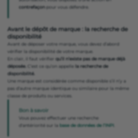
contrefaçon
pour vous défendre.
Avant le dépôt de marque : la recherche de
disponibilité
Avant de déposer votre marque, vous devez d’abord
vérifier la disponibilité de votre marque.
En clair, il faut vérifier
qu’il n’existe pas de marque déjà
déposée.
C’est ce qu’on appelle
la recherche de
disponibilité.
Une marque est considérée comme disponible s’il n’y a
pas d’autre marque identique ou similaire pour la même
classe de produits ou services.
Bon à savoir
Vous pouvez effectuer une recherche
d'antériorité sur la
base de données de l’INPI
.