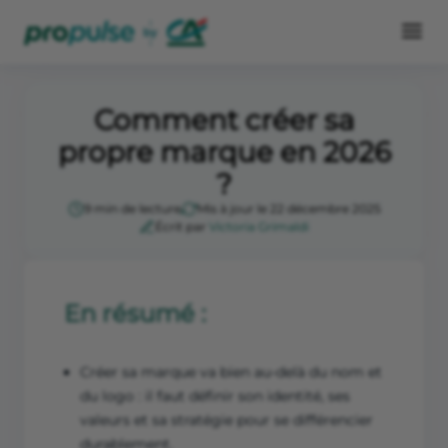
Comment créer sa
propre marque en 2026
?
9 min de lecture
Mis à jour le 22 décembre 2025
Écrit par
Victoria Grimaldi
En résumé :
Créer sa marque va bien au-delà du nom et
du logo : il faut définir son identité, ses
valeurs et sa stratégie pour se différencier
durablement.