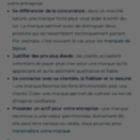
votre entreprise.
Se différencier de la concurrence :
dans un marché
saturé, une marque forte peut vous aider à sortir du
lot. La marque permet aussi de distinguer deux
produits qui se ressemblent techniquement parlant.
Par exemple, c’est souvent le cas pour les
marques de
bijoux
.
Justifier des prix plus élevés :
les clients acceptent
volontiers de payer plus cher pour une marque qu'ils
apprécient et qu’ils estiment qualitative et fiable.
Se connecter avec sa clientèle, la fidéliser et la rassurer
:
une marque favorise les liens émotionnels avec vos
clients. Créer une marque permet de cultiver ce lien et
d’inspirer confiance.
Posséder un actif pour votre entreprise :
une marque
reconnue a une valeur patrimoniale. Autrement dit,
elle peut être vendue ou cédée. Vous pourrez ainsi
transmettre votre marque
.