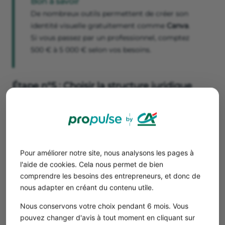
Bon à savoir
De nombreux outils permettent de créer son
identité visuelle gratuitement comme
Canva
.
Si vous passez par un professionnel, comptez
500 € à 5 000 € selon vos besoins.
Étape n°5 : Choisir la structure juridique
Une marque s’intègre dans une entreprise existante. Si
vous souhaitez créer votre marque, vous devrez
au
préalable
créer votre entreprise
pour vendre vos produits
ou services.
👉 Plusieurs choix sont possibles :
Pour améliorer notre site, nous analysons les pages à
La
micro-entreprise
est idéale pour tester votre
l'aide de cookies. Cela nous permet de bien
marque sans formalités lourdes.
comprendre les besoins des entrepreneurs, et donc de
Si vous êtes sûr de votre idée et que vous vous lancez
nous adapter en créant du contenu utile.
seul, vous pouvez opter pour
l’entreprise individuelle
,
Nous conservons votre choix pendant 6 mois. Vous
l’entreprise unipersonnelle à responsabilité limitée
pouvez changer d'avis à tout moment en cliquant sur
(
EURL
) ou la société par actions simplifiée