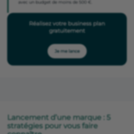
avec un budget de moins de 500 €.
Réalisez votre business plan
gratuitement
Je me lance
Lancement d’une marque : 5
stratégies pour vous faire