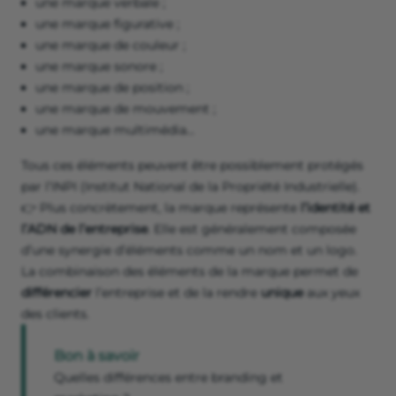
une marque verbale ;
une marque figurative ;
une marque de couleur ;
une marque sonore ;
une marque de position ;
une marque de mouvement ;
une marque multimédia…
Tous ces éléments peuvent être possiblement protégés
par l’INPI (Institut National de la Propriété Industrielle).
👉 Plus concrètement, la marque représente
l’identité et
l’ADN de l’entreprise
. Elle est généralement composée
d’une synergie d’éléments comme un nom et un logo.
La combinaison des éléments de la marque permet de
différencier
l’entreprise et de la rendre
unique
aux yeux
des clients.
Bon à savoir
Quelles différences entre branding et