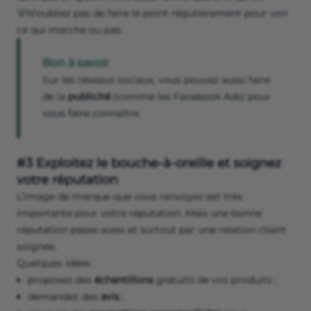
💡N’oubliez pas de faire le point régulièrement pour voir
ce qui marche ou pas.
Bon à savoir
Sur les réseaux sociaux, vous pouvez aussi faire
de la
publicité
(comme les Facebook Ads) pour
vous faire connaître.
#3 Exploitez le bouche-à-oreille et soignez
votre réputation
L’image de marque que vous renvoyez est très
importante pour votre réputation. Mais une bonne
réputation passe aussi et surtout par une relation client
soignée.
Quelques idées :
proposez des
échantillons
gratuits de vos produits ;
demandez des
avis
;