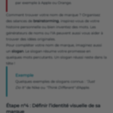
par exemple à Apple ou Orange.
Comment trouver votre nom de marque ? Organisez
des séances de
brainstorming
, inspirez-vous de votre
histoire personnelle ou bien inventez des mots. Les
générateurs de noms ou l'IA peuvent aussi vous aider à
trouver des idées originales.
Pour compléter votre nom de marque, imaginez aussi
un
slogan
. Le slogan résume votre promesse en
quelques mots percutants. Un slogan réussi reste dans la
tête !
Exemple
Quelques exemples de slogans connus :
"Just
Do It"
de Nike ou
"Think Different"
d'Apple.
Étape n°4 : Définir l’identité visuelle de sa
marque