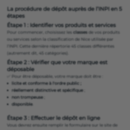
La procédure de dépôt auprès de l’INPI en 5
étapes
Étape 1 : Identifier vos produits et services
Pour commencer, choisissez les
classes
de vos produits
ou services selon la classification de Nice utilisée par
l’INPI. Cette dernière répertorie 45 classes différentes
(autrement dit, 45 catégories).
Étape 2 : Vérifier que votre marque est
déposable
✅ Pour être déposable, votre marque doit être :
licite
et conforme à l'ordre public ;
réellement distinctive et spécifique
;
non trompeuse
;
disponible
.
Étape 3 : Effectuer le dépôt en ligne
Vous devrez ensuite remplir le formulaire sur le site de