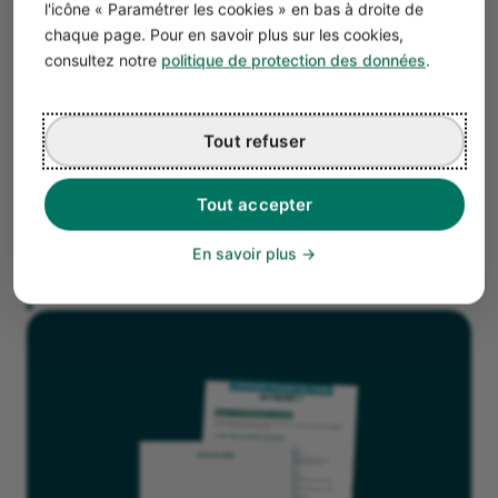
l'icône « Paramétrer les cookies » en bas à droite de
unipersonnelle (
SASU
).
chaque page. Pour en savoir plus sur les cookies,
Pour un projet d'ampleur avec plusieurs associés,
les
consultez notre
politique de protection des données
.
sociétés comme la
SARL
(société à responsabilité
limitée) ou la
SAS
(société par actions simplifiée)
seront plus adaptées.
Tout refuser
Bon à savoir
Tout accepter
Les formalités de création d’entreprise
s’effectuent en ligne sur le site du
Guichet
En savoir plus
unique de l’INPI
.