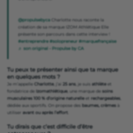
@propulsebyca
Charlotte nous raconte la
création de sa marque IZOM Athlétique Elle
présente son parcours dans cette interview !
#entreprendre
#solopreneur
#marquefrançaise
♬ son original - Propulse by CA
Tu peux te présenter ainsi que ta marque
en quelques mots ?
Je m’appelle
Charlotte
, j’ai
25 ans
, je suis
athlète
et
fondatrice de
Izomathlétique
, une marque de
soins
musculaires 100 % d’origine naturelle
et
rechargeables
,
dédiée aux sportifs. On propose des
baumes, crèmes
à
utiliser
avant ou après l’effort
.
Tu dirais que c’est difficile d’être