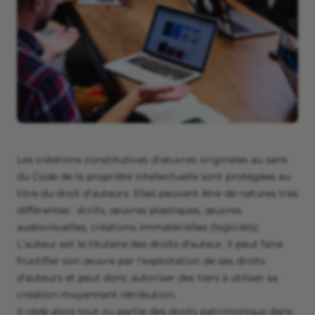
Les créations constitutives d'œuvres originales au sens
du Code de la propriété intellectuelle sont protégées au
titre du droit d'auteurs. Elles peuvent être de natures très
différentes : écrits, œuvres plastiques, œuvres
audiovisuelles, créations immatérielles (logiciels).
L'auteur est le titulaire des droits d'auteur. Il peut faire
fructifier son œuvre par l'exploitation de ses droits
d'auteurs et peut donc autoriser des tiers à utiliser sa
création moyennant rétribution.
Il cède alors tout ou partie des droits patrimoniaux dans