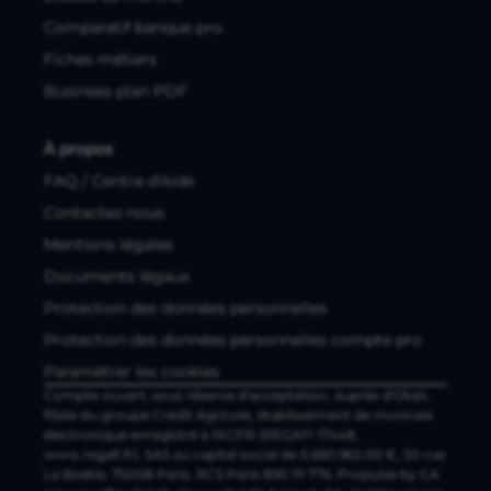
Comparatif banque pro
Fiches métiers
Business plan PDF
À propos
FAQ / Centre d'Aide
Contactez-nous
Mentions légales
Documents légaux
Protection des données personnelles
Protection des données personnelles compte pro
Paramétrer les cookies
Compte ouvert, sous réserve d'acceptation, auprès d'Okali,
filiale du groupe Crédit Agricole, établissement de monnaie
électronique enregistré à l'ACPR (REGAFI 17448,
www.regafi.fr), SAS au capital social de 5.660.962,00 €, 50 rue
La Boétie, 75008 Paris, RCS Paris 890 111 776. Propulse by CA