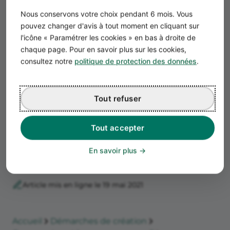
Nous conservons votre choix pendant 6 mois. Vous
pouvez changer d'avis à tout moment en cliquant sur
l'icône « Paramétrer les cookies » en bas à droite de
Alexandre François
chaque page. Pour en savoir plus sur les cookies,
Responsable éditorial
consultez notre
politique de protection des données
.
Alexandre François rejoint Propulse en 2022 en
tant que Responsable éditorial et SEO. Après
Tout refuser
plusieurs années passées dans le domaine de
l'énergie, il s'intéresse désormais au secteur
bancaire. Il est également spécialisé dans les
Tout accepter
sujets liés à la création et à la gestion d'entreprise.
En savoir plus
Article mis en ligne le 19 mai 2021
Accueil
Démarches de création