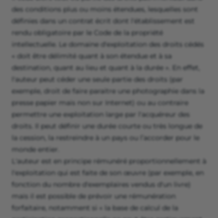
des conditions plus ou moins étendues, lesquelles sont
définies dans un contrat écrit dont l'établissement est
rendu obligatoire par le Code de la propriété
intellectuelle. Le domaine d'exploitation des droits cédés
« doit être délimité quant à son étendue et à sa
destination, quant au lieu et quant à la durée ». En effet,
l'auteur peut céder une seule partie des droits (par
exemple, droit de faire paraitre une photographie dans la
presse papier mais non sur Internet) ou au contraire
permettre une exploitation large par l'acquéreur des
droits. Il peut définir une durée courte ou très longue de
la cession, la restreindre à un pays ou l’accorder pour le
monde entier.
L'auteur est en principe rémunéré proportionnellement à
l'exploitation qui est faite de son œuvre (par exemple, en
fonction du nombre d'exemplaires vendus d'un livre)
mais il est possible de prévoir une rémunération
forfaitaire, notamment si « la base de calcul de la