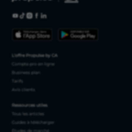
L'offre Propulse by CA
Compte pro en ligne
Business plan
Tarifs
Avis clients
Ressources utiles
Tous les articles
Guides à télécharger
Études de marché