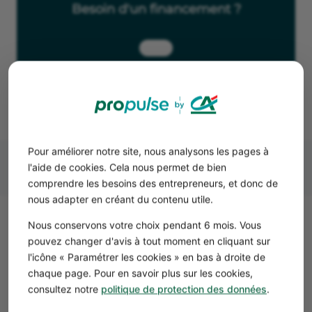
Besoin d'un financement ?
Contacter une agence CA
Pour améliorer notre site, nous analysons les pages à
l'aide de cookies. Cela nous permet de bien
comprendre les besoins des entrepreneurs, et donc de
nous adapter en créant du contenu utile.
Nous conservons votre choix pendant 6 mois. Vous
Quelles sont les aides financières
pouvez changer d'avis à tout moment en cliquant sur
disponibles pour les artisans ?
l'icône « Paramétrer les cookies » en bas à droite de
Voici les principales
aides
, financement ou
prêts pour les
chaque page. Pour en savoir plus sur les cookies,
entreprises artisanales
:
consultez notre
politique de protection des données
.
Aides
Nature