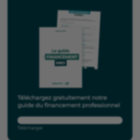
Téléchargez gratuitement notre
guide du financement professionnel
Télécharger