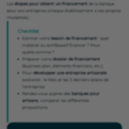
Les
étapes pour obtenir un financement
de la banque
pour son entreprise (chaque établissement a ses propres
modalités) :
Checklist
Estimer votre
besoin de financement
: quel
matériel ou actif/passif financer ? Pour
quelle somme ?
Préparer votre
dossier de financement
(business plan, éléments financiers, etc.).
Pour
développer une entreprise artisanale
existante : le Kbis et les 3 derniers bilans de
l’entreprise.
Rendez-vous auprès des
banques pour
artisans
, comparer les différentes
propositions.