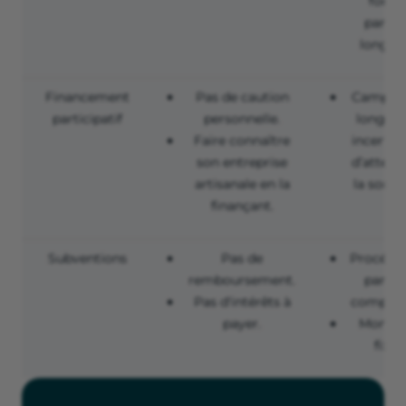
fonds
parfoi
longue
Financement
Pas de caution
Campag
participatif
personnelle.
longue 
Faire connaître
incertit
son entreprise
d’attein
artisanale en la
la somm
finançant.
Subventions
Pas de
Procédu
remboursement.
parfoi
Pas d'intérêts à
complex
payer.
Montan
fixe.