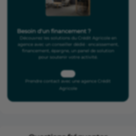
Besoin d'un financement ?
Découvrez les solutions du Crédit Agricole en
agence avec un conseiller dédié : encaissement,
financement, épargne, un panel de solution
pour soutenir votre activité.
Prendre contact avec une agence Crédit
Agricole