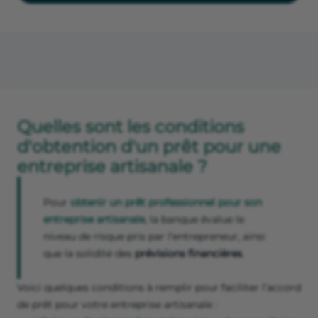
Quelles sont les conditions
d'obtention d'un prêt pour une
entreprise artisanale ?
Pour
obtenir un prêt professionnel pour son
entreprise artisanale
, la banque évalue le
niveau de risque pris par l’entrepreneur, ainsi
que la solidité des
prévisions financières
.
Voici quelques conditions à remplir pour faciliter l’accord
de prêt pour votre entreprise artisanale :