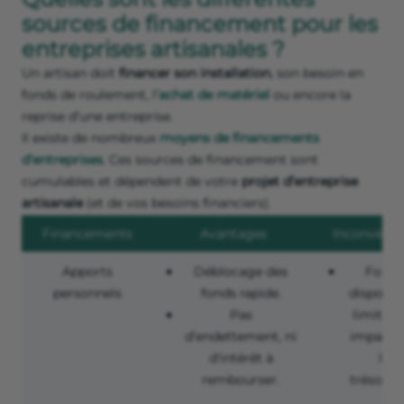
sources de financement pour les
entreprises artisanales ?
Un artisan doit
financer son installation
, son besoin en
fonds de roulement, l’
achat de matériel
ou encore la
reprise d’une entreprise.
Il existe de nombreux
moyens de financements
d’entreprises
. Ces sources de financement sont
cumulables et dépendent de votre
projet d’entreprise
artisanale
(et de vos besoins financiers).
Financements
Avantages
Inconvénie
Apports
Déblocage des
Fonds
personnels
fonds rapide.
disponib
Pas
limités 
d’endettement, ni
impact 
d'intérêt à
la
rembourser.
trésoreri