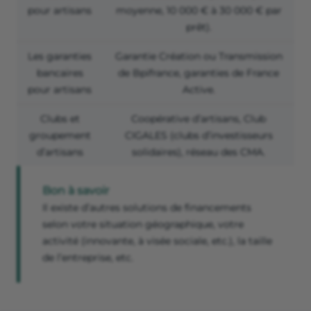
pour artisans
moyenne, 10 000 € à 30 000 € par
prêt).
Les garanties
Garantie Création ou Transmission
bancaires
de Bpifrance, garanties de France
pour artisans
Active.
Clubs et
Coopérative d’artisans, Club
groupement
CIGALES (clubs d’investisseurs
d’artisans
solidaires), réseau des CMA.
Bon à savoir
Il existe d’autres solutions de financements
selon votre situation géographique, votre
activité (innovante, à visée sociale, etc.), la taille
de l’entreprise, etc.