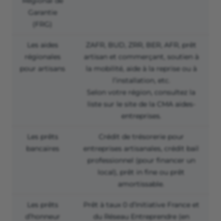
Régional de
Garantie
(FRG)
Les aides
ZAFR, BUD, ZRR, BER, AFR, prêt
régionales
artisan et commerçant, soutien à
pour artisans
la mobilité, aide à la reprise ou à
l’installation, etc.
Selon votre région, consultez la
liste sur le site de la CMA aides-
entreprises.
Les prêts
Crédit de trésorerie pour
bancaires
entreprises artisanales, crédit bail
professionnel (pour financer un
local), prêt in fine ou prêt
amortissable.
Les prêts
Prêt à taux 0 d’Initiative France et
d’honneur
du Réseau Entreprendre (en