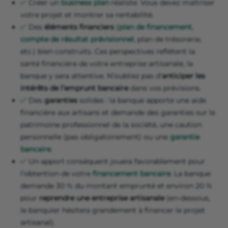
✅ Créer un
business plan
réaliste. Vous devez maîtriser
votre projet et montrer sa rentabilité.
✅ Des
éléments financiers
(
plan de financement
,
compte de résultat prévisionnel
, plan de trésorerie,
etc.) bien construits. Ces perspectives reflètent la
santé financière de votre entreprise artisanale, la
banque y sera attentive. N’oubliez pas d’
anticiper les
intérêts de l’emprunt bancaire
dans vos prévisions.
✅ Des
garanties
solides : la banque apporte une aide
financière aux artisans et demande des garanties sur le
patrimoine professionnel de la société, une caution
personnelle (pas obligatoirement) ou une
garantie
bancaire
.
✅ Un apport conséquent jouera favorablement pour
l’obtention de votre
financement bancaire
. La banque
demande 30 % du montant emprunté et environ 20 %
pour
reprendre une entreprise artisanale
(en-dessous,
le banquier hésitera grandement à financer le projet
artisanal).