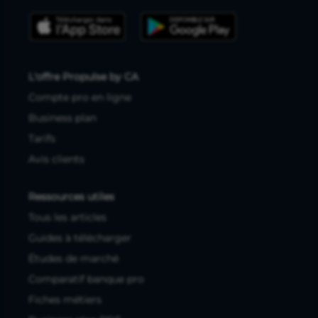
L'offre Propulse by CA
Compte pro en ligne
Business plan
Tarifs
Avis clients
Ressources utiles
Tous les articles
Guides à télécharger
Études de marché
Comparatif banque pro
Fiches métiers