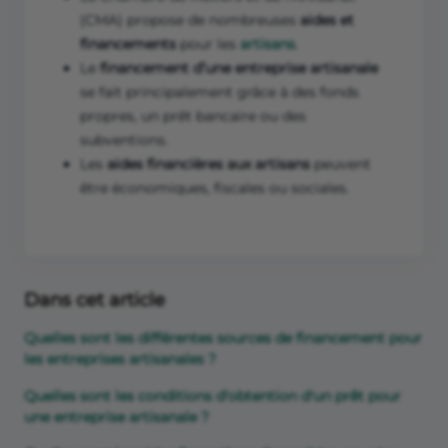
(CMA) propose de nombreuses
aides et
financements
pour les
artisans
.
Le
financement d’une entreprise artisanale
se fait principalement grâce à des fonds
propres, un prêt bancaire ou des
subventions.
Les
aides financières aux artisans
peuvent
être économiques, fiscales ou sociales.
Dans cet article
Quelles sont les différentes sources de financement pour
les entreprises artisanales ?
Quelles sont les conditions d'obtention d'un prêt pour
une entreprise artisanale ?