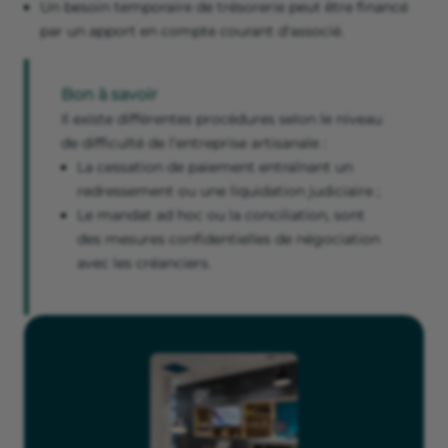
Un besoin temporaire de trésorerie peut être financé
par un apport en compte courant d'associé.
Bon à savoir
Il existe différentes procédures selon le niveau
de difficulté de l’entreprise artisanale :
La cessation de paiement entraînant un
redressement ou une liquidation judiciaire ;
Le mandat ad hoc ou la conciliation, sont
des mesures confidentielles de négociation
avec les créanciers.