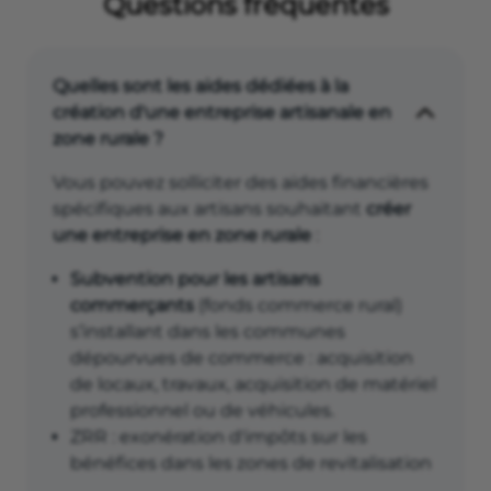
Questions fréquentes
Quelles sont les aides dédiées à la
création d'une entreprise artisanale en
zone rurale ?
Vous pouvez solliciter des aides financières
spécifiques aux artisans souhaitant
créer
une entreprise en zone rurale
:
Subvention pour les artisans
commerçants
(fonds commerce rural)
s’installant dans les communes
dépourvues de commerce : acquisition
de locaux, travaux, acquisition de matériel
professionnel ou de véhicules.
ZRR : exonération d'impôts sur les
bénéfices dans les zones de revitalisation
rurale.