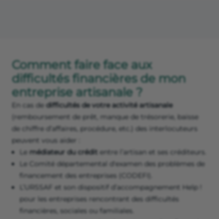
Comment faire face aux
difficultés financières de mon
entreprise artisanale ?
En cas de
difficultés de votre activité artisanale
(remboursement de prêt, manque de trésorerie, baisse
de chiffre d’affaires, procédure, etc.) des interlocuteurs
peuvent vous aider :
Le
médiateur du crédit
entre l’artisan et ses créditeurs.
Le Comité départemental d'examen des problèmes de
financement des entreprises (CODEFI).
L’URSSAF et son dispositif d’accompagnement Help !
pour les entreprises rencontrant des difficultés
financières, sociales ou familiales.