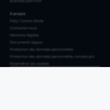
Business plan PDF
À propos
FAQ / Centre d'Aide
Contactez-nous
Mentions légales
Documents légaux
Protection des données personnelles
Protection des données personnelles compte pro
Paramétrer les cookies
Compte ouvert, sous réserve d'acceptation, auprès d'Okali,
filiale du groupe Crédit Agricole, établissement de monnaie
électronique enregistré à l'ACPR (REGAFI 17448,
www.regafi.fr), SAS au capital social de 5.660.962,00 €, 50 rue
La Boétie, 75008 Paris, RCS Paris 890 111 776. Propulse by CA
est une offre distribuée par Crédit Agricole SA, établissement
de crédit de droit français agréé par l'ACPR, SA au capital
social de 9 123 093 081,00 €, 12, place des Etats-Unis, 92127
Montrouge cedex. R.C.S Nanterre 784 608 416.