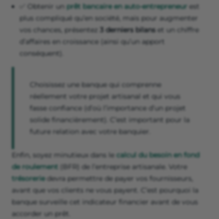
✅ Obtenir un
prêt bancaire en auto-entrepreneur
est
plus compliqué qu’en société, mais pour augmenter
vos chances, présentez
3 derniers bilans
et un chiffre
d’affaires en croissance (ainsi qu’un apport
conséquent).
Choisissez une banque qui comprenne
réellement votre projet artisanal et qui vous
fasse confiance (d’où l’importance d’un projet
solide financièrement). C’est important pour la
future relation avec votre banquier.
Enfin, soyez minutieux dans le
calcul du besoin en fond
de roulement
(BFR) de l’entreprise artisanale. Votre
trésorerie
devra permettre de payer vos fournisseurs,
avant que vos clients ne vous payent. C’est pourquoi la
banque surveille cet indicateur financier avant de vous
accorder un prêt.