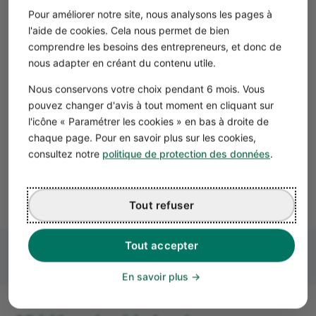
partagée, un besoin reconnu par des clients. Il y a de
Pour améliorer notre site, nous analysons les pages à
nombreuses opportunités dans différents secteurs et
l'aide de cookies. Cela nous permet de bien
selon le temps de travail que vous souhaitez y passer.
comprendre les besoins des entrepreneurs, et donc de
Voici quelques
idées de side hustle
:
nous adapter en créant du contenu utile.
Proposer de la prestation de services ou de la
Nous conservons votre choix pendant 6 mois. Vous
formation à partir de votre expertise (consultant Agile,
pouvez changer d'avis à tout moment en cliquant sur
développeur web, expert marketing, etc.).
l'icône « Paramétrer les cookies » en bas à droite de
Faire du dropshipping de produits de qualité.
chaque page. Pour en savoir plus sur les cookies,
Faire de l’
achat-revente Vinted
ou sur leboncoin.fr.
consultez notre
politique de protection des données
.
Faire du
pet sitting
(garde d’animaux à domicile ou
promeneur de chiens).
Tout refuser
Tout accepter
En savoir plus