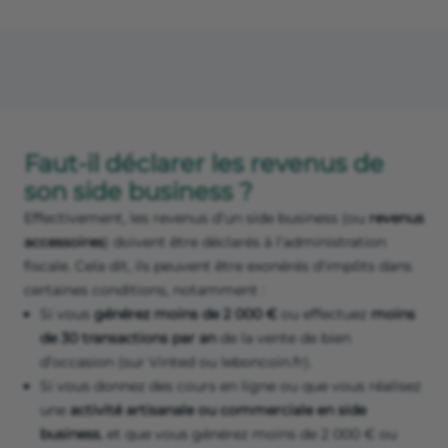
Faut-il déclarer les revenus de
son side business ?
Effectivement, les revenus d’un side business (ou
revenus
accessoires
) doivent être déclarés à l’administration
fiscale. Cela dit, ils peuvent être exonérés d'impôts dans
certaines conditions, notamment :
Si vous
générez moins de 2 000 €
ou effectuez
moins
de 30 transactions par an
de la vente de bien
d’occasion (sur Vinted ou leboncoin.fr).
Si vous donnez des cours en ligne ou que vous réalisez
une
activité artisanale ou commerciale en side
business
, et que vous générez moins de 2 000 € ou