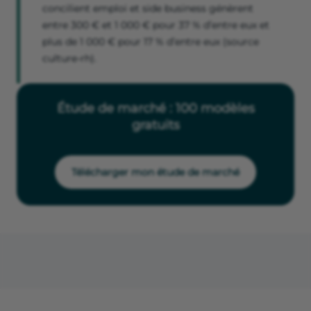
concilient emploi et side business génèrent
entre 300 € et 1 000 € pour 37 % d’entre eux et
plus de 1 000 € pour 17 % d’entre eux (source
culture-rh).
Étude de marché : 100 modèles
gratuits
Télécharger mon étude de marché