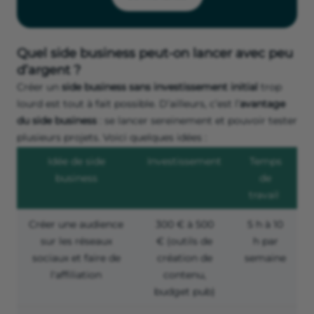
Quel side business peut-on lancer avec peu
d’argent ?
Créer un
side business sans investissement initial
trop
lourd est tout à fait possible. D’ailleurs, c’est l’
avantage
du side business
: se lancer sereinement et pouvoir tester
plusieurs projets. Voici quelques idées :
Idée de side
Investissement
Temps
business
de
travail
Créer une audience
300 € à 500
5 h à 10
sur les réseaux
€ (outils de
h par
sociaux et faire de
création de
semaine
l'affiliation
contenu,
budget pub)