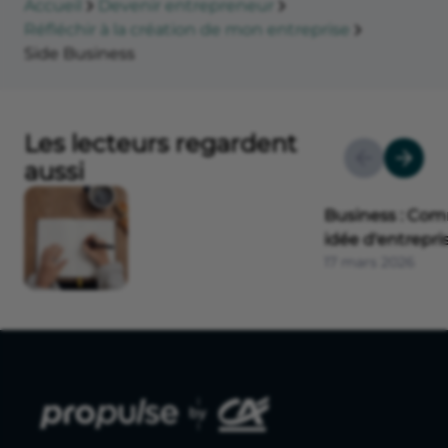
Accueil
Devenir entrepreneur
Réfléchir à la création de mon entreprise
Side Business
Les lecteurs regardent
aussi
Business : Com
idée d'entrepri
17 mars 2026