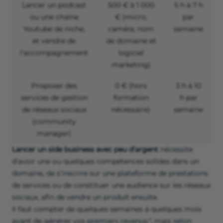
Lancer un podcast
500 € à 1 000
5 h à 7 h
ou une chaîne
€ (micro,
par
Youtube de niche,
caméra, nom
semaine
et vendre de
de domaine et
l’accompagnement
logiciel
marketing)
Proposer des
0 € (hors
3 h à 10
services de gestion
formation
h par
de réseaux sociaux
nécessaire)
semaine
(community
manager)
Lancer un side business avec peu d’argent
nécessite
d’avoir une ou quelques compétences solides dans un
domaine, de s’inscrire sur une plateforme de prestations
de services ou de constituer une audience sur les réseaux
sociaux, afin de vendre un produit ensuite.
Il faut compter de quelques semaines à quelques mois
avant de générer vos premiers revenus.", mais selon