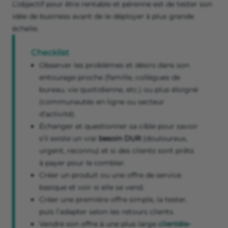
L’objectif pour être rentable et pérenne est de tester son
idée de business avant de le déployer à plus grande
échelle.
Checklist
Observer les problèmes et désirs dans son
entourage proche (famille, collègues de
bureau, vie quotidienne, etc.) ou plus éloigné
(communautés en ligne ou secteur
d’activité).
Échanger et questionner sa cible pour savoir
s’il existe un vrai
besoin DUR
(douloureux,
urgent, reconnu) et si des clients sont prêts
à payer pour le combler.
Créer un produit ou une offre de service
basique et voir si elle se vend.
Créer une première offre simple, la tester,
puis l’adapter selon les retours clients.
Vendre son offre à une plus large
clientèle-