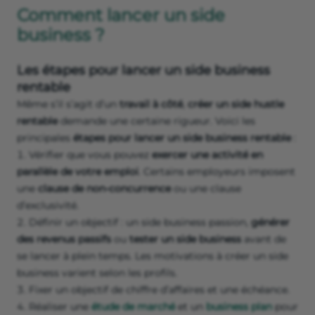
Comment lancer un side
business ?
Les étapes pour lancer un side business
rentable
Même s’il s’agit d’un
travail à côté
,
créer un side hustle
rentable
demande une certaine rigueur. Voici les
principales
étapes pour lancer un side business rentable
:
Vérifier que vous pouvez
exercer une activité en
parallèle de votre emploi
. Certains employeurs imposent
une
clause de non-concurrence
ou une clause
d’exclusivité.
Définir un objectif : un side business passion,
générer
des revenus passifs
ou
tester un side business
avant de
se lancer à plein temps. Les motivations à créer un side
business varient selon les profils.
Fixer un objectif de chiffre d’affaires et une échéance.
Réaliser une
étude de marché
et un
business plan
pour