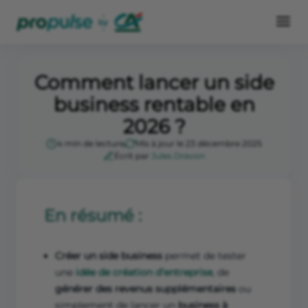
Comment lancer un side
business rentable en
2026 ?
4 min de lecture
Mis à jour le 23 décembre 2025
Écrit par
Jules Drevon
En résumé :
Créer un side business
permet de tester
une
idée de création d’entreprise
, de
générer des revenus supplémentaires
ou
simplement de lancer un
business à