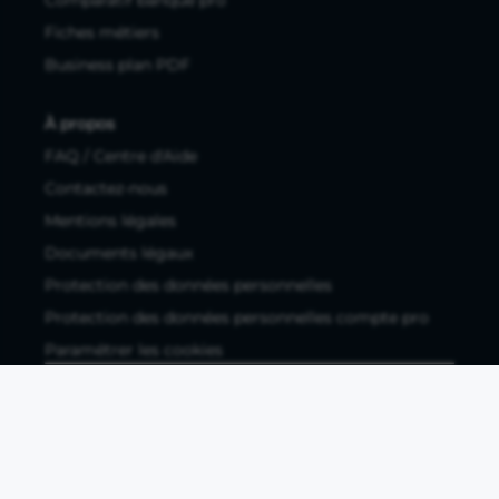
Comparatif banque pro
Fiches métiers
Business plan PDF
À propos
FAQ / Centre d'Aide
Contactez-nous
Mentions légales
Documents légaux
Protection des données personnelles
Protection des données personnelles compte pro
Paramétrer les cookies
Compte ouvert, sous réserve d'acceptation, auprès d'Okali,
filiale du groupe Crédit Agricole, établissement de monnaie
électronique enregistré à l'ACPR (REGAFI 17448,
www.regafi.fr), SAS au capital social de 5.660.962,00 €, 50 rue
La Boétie, 75008 Paris, RCS Paris 890 111 776. Propulse by CA
est une offre distribuée par Crédit Agricole SA, établissement
de crédit de droit français agréé par l'ACPR, SA au capital