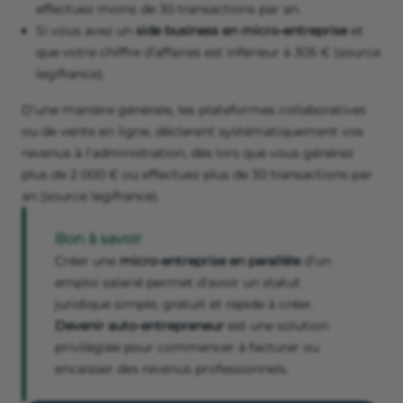
effectuez moins de 30 transactions par an.
Si vous avez un
side business en micro-entreprise
et
que votre chiffre d’affaires est inférieur à 305 € (source
legifrance).
D’une manière générale, les plateformes collaboratives
ou de vente en ligne, déclarent systématiquement vos
revenus à l'administration, dès lors que vous générez
plus de 2 000 € ou effectuez plus de 30 transactions par
an (source legifrance).
Bon à savoir
Créer une
micro-entreprise en parallèle
d’un
emploi salarié permet d’avoir un statut
juridique simple, gratuit et rapide à créer.
Devenir auto-entrepreneur
est une solution
privilégiée pour commencer à facturer ou
encaisser des revenus professionnels.