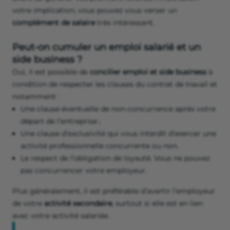
votre implication, vous pouvez vous verser un
complément de salaire
très intéressant.
Peut-on cumuler un emploi salarié et un
side business ?
Oui, il est possible de
concilier emploi et side business
à
condition de respecter les clauses du contrat de travail et
notamment :
Une clause éventuelle de non-concurrence après votre
départ de l’entreprise ;
Une clause d’exclusivité qui vous interdit d’exercer une
activité professionnelle concurrente ou non.
Le respect de l’obligation de loyauté. Vous ne pouvez
pas concurrencer votre employeur.
Plus généralement, il est préférable d’avertir l’employeur
de votre
activité secondaire
, surtout si elle est en lien
avec votre activité salariée.