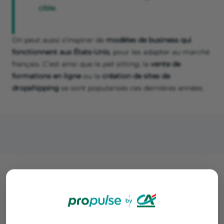
cible
.
On peut aussi s’inspirer de
modèles de business qui
fonctionnent aux États-Unis
, pour les adapter au marché
français. C’est ainsi que le
pet sitting,
la
vente de
formations en ligne
ou la
création de sites de
dropshipping
se sont popularisés ces dernières années.
Quels sont les side business les
plus rentables en 2026 ?
Pour trouver une
idée de side business rentable
, il faut
s’orienter vers des marchés de niches, une passion