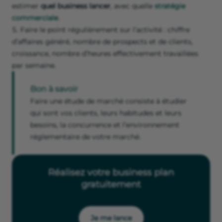
estimer
quel business lancer
, avec quelle
stratégie
commerciale
.
Faire le point régulièrement sur l’activité : chiffre
d’affaires généré, nombre de prospects et de clients,
croissance, nombre d’heures effectivement travaillées
par semaine.
Bon à savoir
Faire une étude de marché consiste à étudier
qui sont vos clients, leurs habitudes et leurs
besoins, la concurrence et l’environnement
réglementaire de votre marché.
Réalisez votre business plan
gratuitement
Je me lance