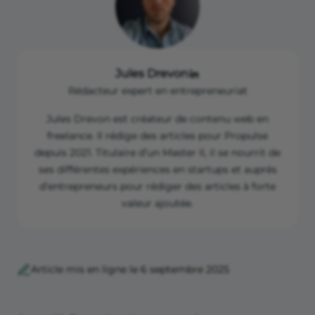
Jules Drevon
Rédacteur expert en entrepreneuriat
Jules Drevon est créateur de contenu web en
freelance. Il rédige des articles pour Propulse
depuis 2021. Titulaire d’un Master II, il se nourrit de
ses différentes expériences en startups et auprès
d’entrepreneurs pour rédiger des articles à forte
valeur ajoutée.
Article mis en ligne le 6 septembre 2025