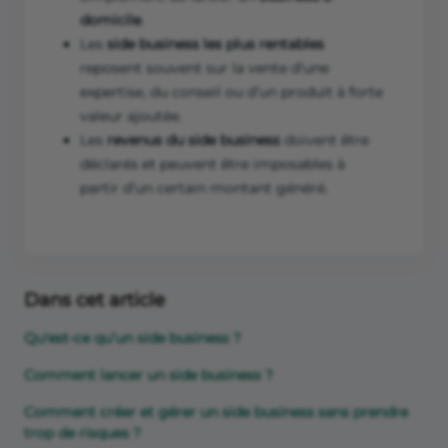
domicile
.
Les
side business les plus rentables
reposent souvent sur la vente d'une
expertise, du conseil ou d’un produit à forte
valeur ajoutée.
Les
revenus du side business
doivent être
déclarés et peuvent être imposables à
partir d’un certain montant généré.
Dans cet article
Qu'est-ce qu’un side business ?
Comment lancer un side business ?
Comment créer et gérer un side business sans prendre
trop de risques ?