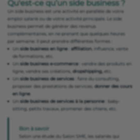
Qu'est-ce qu’un side business ?
Un side business est une activité en parallèle de votre
emploi salarié ou de votre activité principale. Le side
business permet de générer des revenus
complémentaires, en ne prenant que quelques heures
par semaine. Il peut prendre différentes formes :
Un
side business en ligne
:
affiliation
, influence, vente
de formations, etc.
Un
side business e-commerce
: vendre des produits en
ligne, vendre ses créations,
dropshipping,
etc.
Un
side business de services
: faire du consulting,
proposer des prestations de services,
donner des cours
en ligne
.
Un
side business de services à la personne
: baby-
sitting, petits travaux, promener des chiens, etc.
Bon à savoir
Selon une étude du Salon SME, les salariés qui