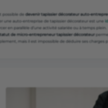
st possible de
devenir tapissier décorateur auto-entrepr
er une auto-entreprise de tapissier décorateur est une
i
cer en parallèle d’une activité salariée ou à temps plein.
tatut de micro-entrepreneur tapissier décorateur
permet
plement, mais il est impossible de déduire ses charges p