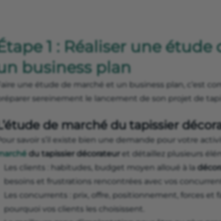
Étape 1 : Réaliser une étude
un business plan
Faire une étude de marché et un business plan, c’est c
préparer sereinement le lancement de son projet de tapi
L’étude de marché du tapissier décor
our savoir s’il existe bien une demande pour votre activi
marché
du tapissier décorateur
et détaillez plusieurs élé
Les clients : habitudes, budget moyen alloué à la
décor
besoins et frustrations rencontrées avec vos concurren
Les concurrents : prix, offre, positionnement, forces et fa
pourquoi vos clients les choisissent.