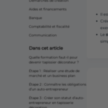
Démarches de création
Aides et financements
Il e
Banque
Cré
Comptabilité et fiscalité
exer
Le
s
Communication
sim
Dans cet article
Quelle formation faut-il pour
devenir tapissier décorateur ?
Étape 1 : Réaliser une étude de
marché et un business plan
Étape 2 : Connaître les obligations
d’un auto-entrepreneur
Étape 3 : Créer son statut d’auto-
entrepreneur en tapisserie
décoration