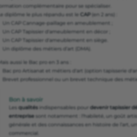
formation complémentaire pour se spécialiser.
Le diplôme le plus répandu est le
CAP
(en 2 ans) :
Un CAP Cannage-paillage en ameublement ;
Un CAP Tapissier d'ameublement en décor ;
Un CAP Tapissier d'ameublement en siège.
Un diplôme des métiers d’art (DMA).
ais aussi le Bac pro en 3 ans :
Bac pro Artisanat et métiers d'art (option tapisserie d
Brevet professionnel ou un brevet technique des métie
Bon à savoir
Les
qualités
indispensables pour
devenir tapissier d
entreprise
sont notamment : l'habileté, un goût arti
générale et des connaissances en histoire de l’art, u
commercial.