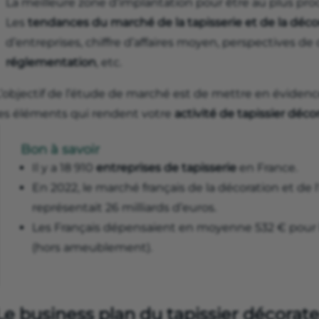
La meilleure zone d’implantation pour être au plus proc
Les
tendances du marché de la tapisserie et de la déco
d’entreprises, chiffre d’affaires moyen, perspectives 
réglementation
, etc.
L’objectif de l’étude de marché est de mettre en éviden
les éléments qui rendent votre
activité de tapissier déc
Bon à savoir
Il y a 18 910
entreprises de tapisserie
en France.
En 2022, le marché français de la décoration et d
représentait 26 milliards d’euros.
Les Français dépensaient en moyenne 532 € pour l
(hors ameublement).
Le business plan du tapissier décorat