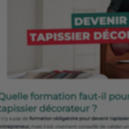
Quelle formation faut-il pou
tapissier décorateur ?
l n’y a pas de
formation obligatoire pour devenir tapissie
entrepreneur,
mais il est vivement conseillé de valider u