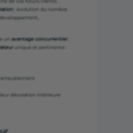
he de vos futurs clients.
ration
: évolution du nombre
de développement,
ce un
avantage concurrentiel
:
orateur
unique et pertinente.
e l'ameublement
eur décoration intérieure
eur