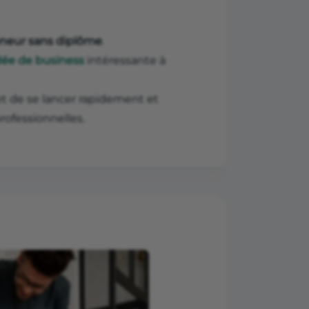
eneur sans diplôme
.
dée de business
intéressante à
 de se lancer rapidement et
rofessionnelles.