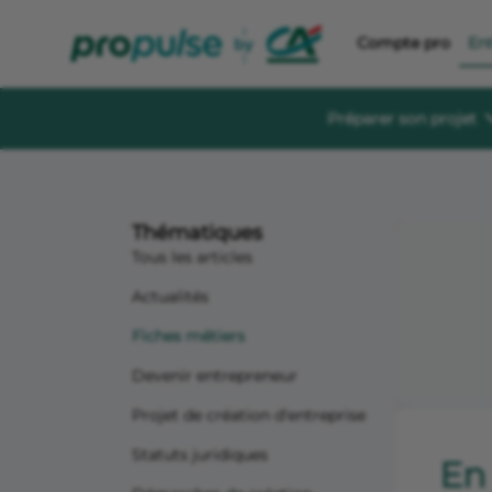
Compte pro
En
Préparer son projet
Se former et éc
Guides à té
Thématiques
Des guides gratu
sereinement
Tous les articles
Le Crédit Ag
Actualités
Événements, aid
création d’entre
Fiches métiers
Forum de di
Devenir entrepreneur
Un espace dédié
s'informer, s'in
Projet de création d'entreprise
Statuts juridiques
En