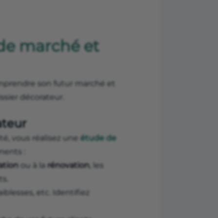
 de marché et
omprendre son futur marché et
ssier décorateur.
ateur
té, vous réalisez une
étude de
ments :
ation
ou à la
rénovation
, les
ts.
iblesses, etc. Identifiez