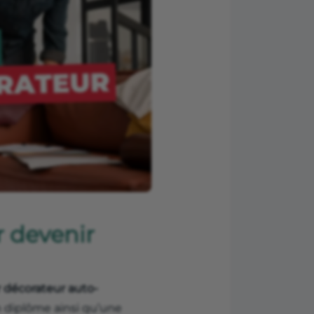
r devenir
r décorateur auto-
n diplôme ainsi qu’une