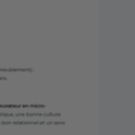
'ameublement) ;
rs.
écorateur en micro-
stique, une bonne culture
n bon relationnel et un sens