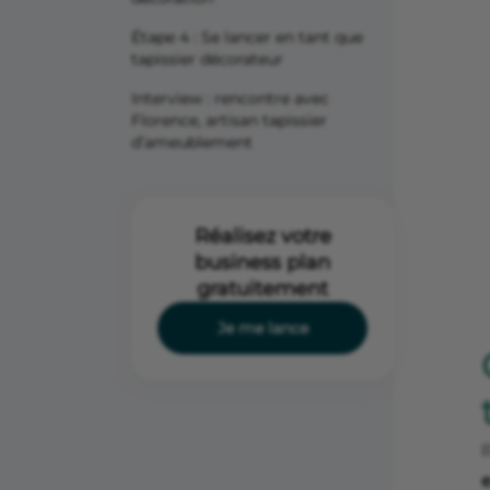
Étape 4 : Se lancer en tant que
tapissier décorateur
Interview : rencontre avec
Florence, artisan tapissier
d’ameublement
Réalisez votre
business plan
gratuitement
Je me lance
I