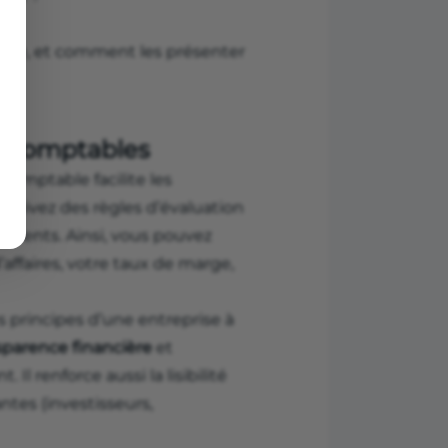
f
?
uire, et comment les présenter
s comptables
comptable facilite les
s suivez des règles d’évaluation
urrents. Ainsi, vous pouvez
affaires, votre taux de marge,
principes d’une entreprise à
sparence financière
et
Il renforce aussi la lisibilité
ntes (investisseurs,