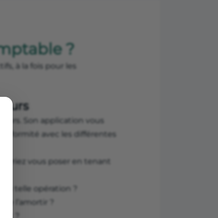
omptable ?
, à la fois pour les
ateurs
ateurs. Son application vous
conformité avec les différentes
ourriez vous poser en tenant
 ou telle opération ?
hme l’amortir ?
chat ?