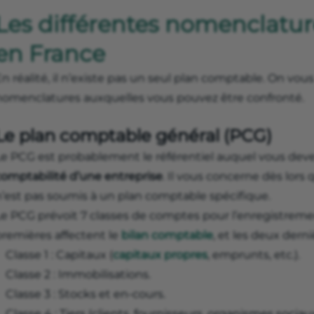
Les différentes nomenclatu
en France
n réalité, il n’existe pas un seul plan comptable. On vou
nomenclatures auxquelles vous pouvez être confronté.
Le plan comptable général (PCG)
Le PCG est probablement le référentiel auquel vous devez
comptabilité d’une entreprise
. Il vous concerne dès lors 
n’est pas soumis à un plan comptable spécifique.
e PCG prévoit 7 classes de comptes pour l’enregistrement
premières affectent le
bilan comptable
, et les deux derni
Classe 1 : Capitaux (
capitaux propres
, emprunts, etc.).
Classe 2 : Immobilisations.
Classe 3 : Stocks et en-cours.
Classe 4 : Tiers (clients, fournisseurs, organismes sociaux