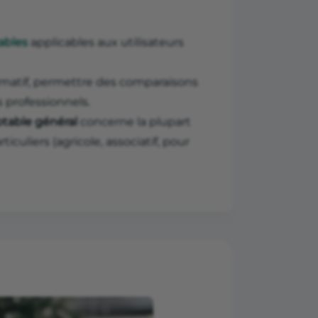
ables
applicables aux utilisateurs
ormatif, permettre des comparaisons
s professionnels.
table général
concerne la plupart
iculiers (agricole, associatif, pour