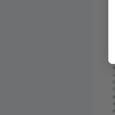
E
v
l
p
d
é