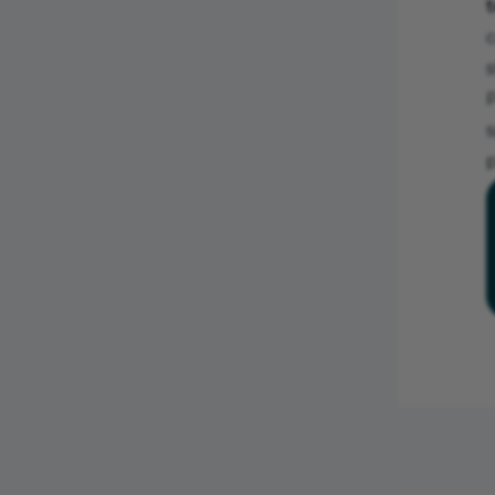
s
P
s