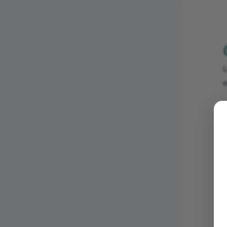
L
e
a