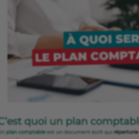
C’est quoi un plan comptabl
Un
plan comptable
est un document écrit qui
répertorie