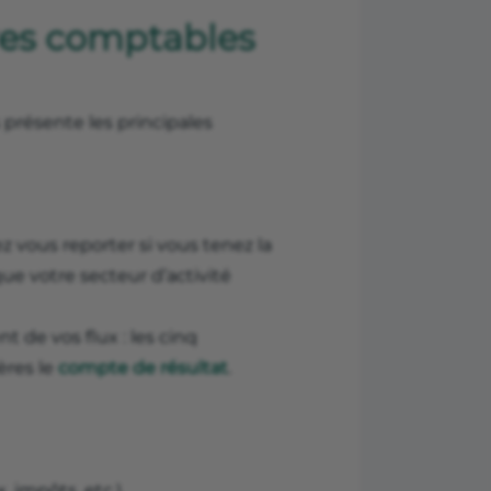
res comptables
s présente les principales
 vous reporter si vous tenez la
que votre secteur d’activité
 de vos flux : les cinq
ères le
compte de résultat
.
, impôts, etc.).