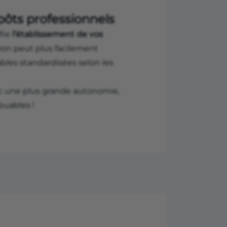
mpôts professionnels
fie
l’établissement de vos
ion peut plus facilement
bles standardisées selon les
c une plus grande autonomie,
buables !