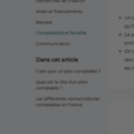
Démarches de création
Aides et financements
Un 
Banque
qu’i
Comptabilité et fiscalité
Le 
entr
Communication
On 
Dans cet article
des 
les 
C’est quoi un plan comptable ?
Quel est le rôle d’un plan
comptable ?
Les différentes nomenclatures
comptables en France