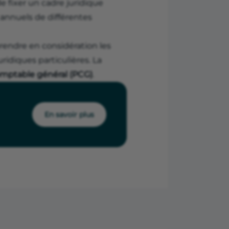
e fixer un cadre juridique
annuels de différentes
prendre en considération les
uridiques particulières. La
omptable général (PCG)
.
En savoir plus