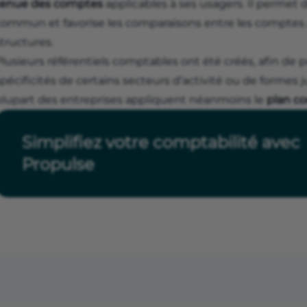
tenue des comptes
applicables à ses usagers. Il permet d
commun et favorise les comparaisons entre les comptes 
tructures.
lusieurs référentiels comptables ont été créés, afin de 
pécificités de certains secteurs d’activité ou de formes j
plupart des entreprises appliquent néanmoins le
plan c
Simplifiez votre comptabilité avec
Propulse