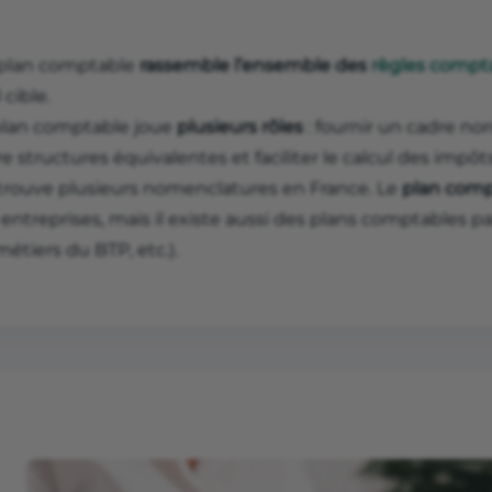
plan comptable
rassemble l’ensemble des
règles compt
l cible.
plan comptable joue
plusieurs rôles
: fournir un cadre n
e structures équivalentes et faciliter le calcul des impôt
trouve plusieurs nomenclatures en France. Le
plan comp
entreprises, mais il existe aussi des plans comptables part
métiers du BTP, etc.).