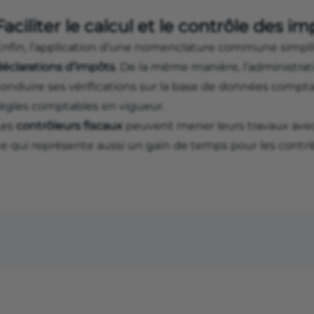
Faciliter le calcul et le contrôle des i
Enfin, l’application d’une nomenclature commune simpli
déclarations d’impôts
. De la même manière, l’administrat
conduire ses vérifications sur la base de données compta
règles comptables en vigueur.
Les
contrôleurs fiscaux
peuvent mener leurs travaux ave
ce qui représente aussi un gain de temps pour les contri