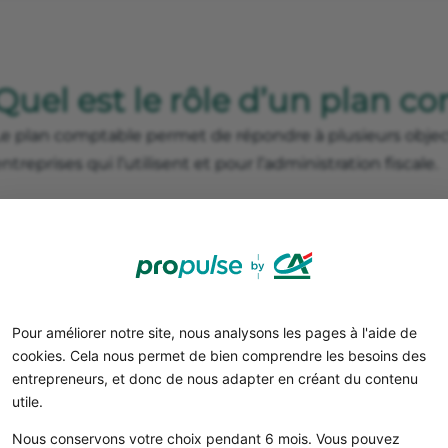
Quel est le rôle d’un plan c
e plan comptable permet de répondre à plusieurs objectifs
ntreprises qui l’utilisent et pour l’administration fiscale.
Fournir un cadre normatif à ses utilis
Un plan comptable fournit un
cadre normatif
à ses utilis
ssure du respect de vos obligations légales et de votre 
réglementations en vigueur.
👉 Il vous permet de répondre aux questions que vous p
Pour améliorer notre site, nous analysons les pages à l'aide de
cookies. Cela nous permet de bien comprendre les besoins des
votre comptabilité, dont voici quelques exemples.
entrepreneurs, et donc de nous adapter en créant du contenu
Quel
schéma d’écriture comptable
appliquer pour telle
utile.
Comment
valoriser une immobilisation
et sur quel ryt
Nous conservons votre choix pendant 6 mois. Vous pouvez
Comment
comptabiliser les frais de port
relatifs à un a