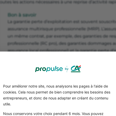
outes les actions nécessaires à une reprise d’activité rapi
Bon à savoir
La garantie perte d’exploitation est souvent souscri
assurance multirisque professionnelle (MRP). L’ass
un même contrat, par exemple, des garanties de resp
professionnelle (RC pro), des garanties dommages
assurance local professionnel) et la garantie perte d’e
Créer votre micro-entreprise
en ligne
Pour améliorer notre site, nous analysons les pages à l'aide de
cookies. Cela nous permet de bien comprendre les besoins des
entrepreneurs, et donc de nous adapter en créant du contenu
utile.
Nous conservons votre choix pendant 6 mois. Vous pouvez