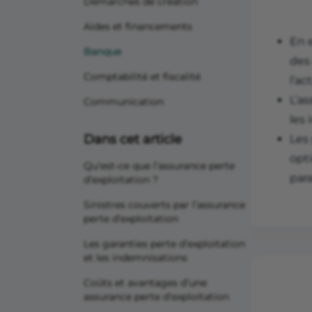
Démarches de création
Aides et financements
En e
Banque
des
Comptabilité et fiscalité
l’act
L’a
Communication
les 
Dans cet article
Les 
opt
Qu’est-ce que l’assurance perte
par
d’exploitation ?
Sinistres couverts par l’assurance
perte d’exploitation
Les garanties perte d’exploitation
et les indemnisations
Coûts et avantages d’une
assurance perte d’exploitation