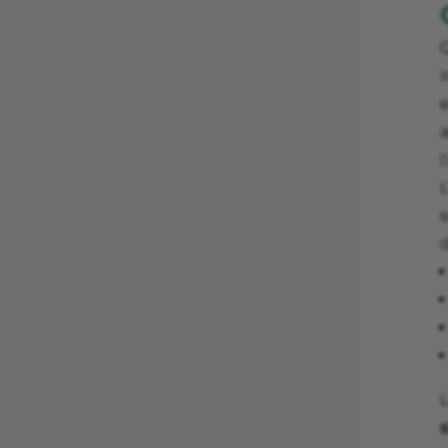
e
a

L
s
d
L
s