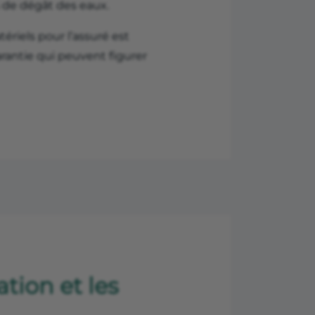
 de dégât des eaux.
riels pour l’assuré est
arantie qui peuvent figurer
ation et les