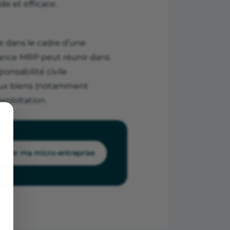
de et efficace.
te dans le cadre d’une
urance MRP peut réunir dans
onsabilité civile
 aux biens (notamment
xploitation.
Créer ma micro-entreprise