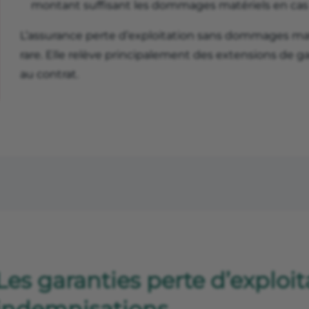
montant suffisant les dommages matériels en cas
L’assurance perte d’exploitation sans dommages maté
rare. Elle relève principalement des extensions de g
au contrat.
Les garanties perte d’exploit