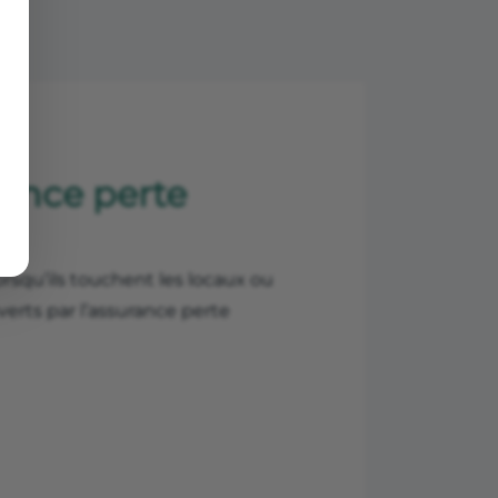
rance perte
Lorsqu’ils touchent les locaux ou
uverts par l’assurance perte