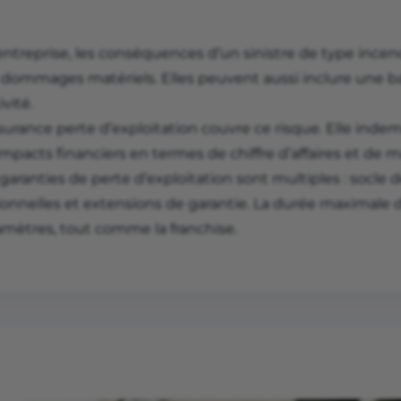
ntreprise, les conséquences d’un sinistre de type incend
 dommages matériels. Elles peuvent aussi inclure une ba
ivité.
ssurance perte d’exploitation couvre ce risque. Elle ind
impacts financiers en termes de chiffre d’affaires et de 
garanties de perte d’exploitation sont multiples : socle
ionnelles et extensions de garantie. La durée maximale d
amètres, tout comme la franchise.