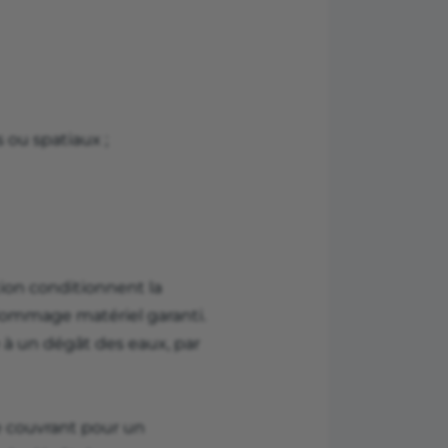
 ou spatiaux ;
tion conditionnent la
 dommage matériel garanti.
à un dégât des eaux, par
e couvrant pour un