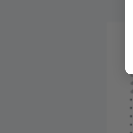
L
d
d