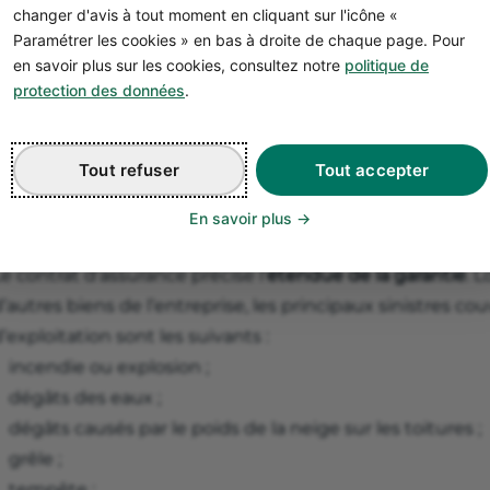
changer d'avis à tout moment en cliquant sur l'icône «
Paramétrer les cookies » en bas à droite de chaque page. Pour
en savoir plus sur les cookies, consultez notre
politique de
protection des données
.
Tout refuser
Tout accepter
Sinistres couverts par l’assu
En savoir plus
d’exploitation
e contrat d’assurance précise l’
étendue de la garantie
. 
’autres biens de l’entreprise, les principaux sinistres co
’exploitation sont les suivants :
incendie ou explosion ;
dégâts des eaux ;
dégâts causés par le poids de la neige sur les toitures ;
grêle ;
tempête ;