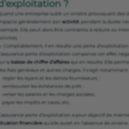
d’exploitation ?
Quand une entreprise subit un sinistre provoquant des 
impacte généralement son
activité
, pendant la durée né
xemple. Elle peut alors être contrainte à réduire ou int
ctivités.
 Comptablement, il en résulte une perte d’exploitation 
’assurance perte d’exploitation compense cet effet néga
ur la
baisse de chiffre d’affaires
qui en résulte. Elle permet
es frais généraux et autres charges. Il s'agit notamment 
régler les loyers et les dettes fournisseurs ;
rembourser les échéances de prêt ;
verser les salaires et les charges sociales ;
payer les impôts et taxes, etc.
’assurance perte d’exploitation a pour objectif de mainte
ituation financière
qu’elle aurait en l’absence de sinistre