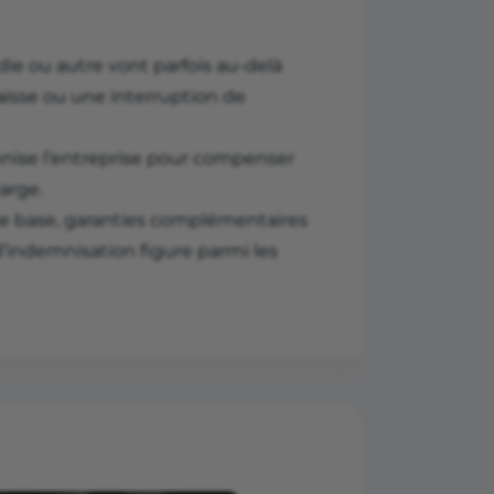
ie ou autre vont parfois au-delà
isse ou une interruption de
emnise l’entreprise pour compenser
marge.
 de base, garanties complémentaires
’indemnisation figure parmi les