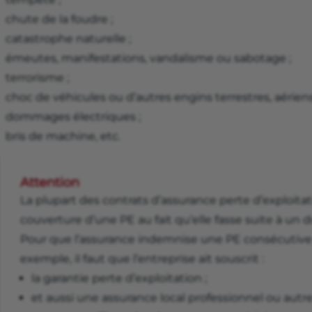
chute de la foudre ;
catastrophe naturelle ;
émeutes, manifestations, vandalisme ou sabotage ;
terrorisme ;
choc de véhicules ou d’autres engins terrestres, aériens
dommages électriques ;
bris de machine, etc.
Attention
La plupart des contrats d’assurance perte d’exploita
couverture d’une PE au fait qu’elle fasse suite à un
Pour que l’assurance indemnise une PE consécutive 
exemple, il faut que l’entreprise ait souscrit :
la garantie perte d’exploitation ;
et aussi une assurance local professionnel ou autr