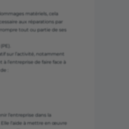
dommages matériels, cela
cessaire aux réparations par
errompre tout ou partie de ses
(PE).
tif sur l’activité, notamment
 à l’entreprise de faire face à
de :
nir l’entreprise dans la
. Elle l’aide à mettre en œuvre