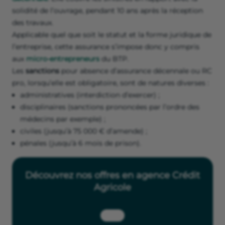
solidité de l’ouvrage, pendant 10 ans après la réception
des travaux.
Applicable quel que soit le statut et la forme juridique de
l’entreprise, cette assurance s’impose donc y compris
aux
micro-entrepreneurs
du BTP.
Les
sanctions
pour absence d’assurance décennale ou RC
pro, lorsqu’elle est obligatoire, sont de natures diverses :
administratives (interdiction d’exercer) ;
disciplinaires (sanctions prononcées par l’ordre des
médecins par exemple) ;
civiles (jusqu’à 75 000 € d’amende) ;
pénales (jusqu’à 6 mois de prison).
Découvrez nos offres en agence Crédit
Agricole