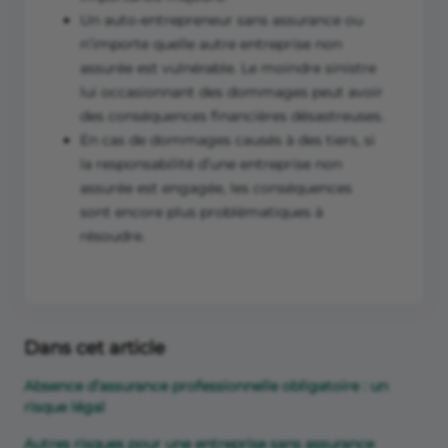
Un auto-entrepreneur sans assurance ou
n’importe quelle autre entreprise non
assurée est vulnérable. Le moindre sinistre
lui occasionnant des dommages peut avoir
des conséquences financières désastreuses.
En cas de dommages causés à des tiers, si
la responsabilité d’une entreprise non
assurée est engagée, les conséquences
sont encore plus problématiques à
résoudre.
Dans cet article
Absence d’assurance professionnelle obligatoire : un
risque légal
Autres risques pour une entreprise sans assurance