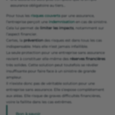
assurance obligatoire au tiers…
Pour tous les
risques couverts
par une assurance,
l’entreprise perçoit une
indemnisation
en cas de sinistre.
Cela lui permet de
limiter les impacts
, notamment sur
l’aspect financier.
Certes, la
prévention
des risques est dans tous les cas
indispensable. Mais elle n’est jamais infaillible.
La seule protection pour une entreprise sans assurance
revient à constituer elle-même des
réserves financières
très solides. Cette solution peut toutefois se révéler
insuffisante pour faire face à un sinistre de grande
ampleur.
Il n’existe donc pas de véritable solution pour une
entreprise sans assurance. Elle s’expose complètement
aux aléas. Elle risque de graves difficultés financières,
voire la faillite dans les cas extrêmes.
Bon à savoir