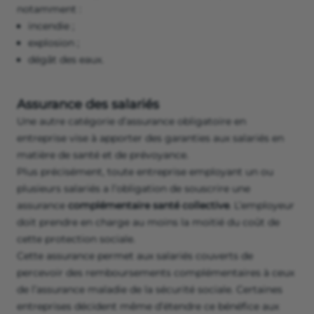
notamment :
incendie ;
explosion ;
dégât des eaux.
Assurance des salariés
Une autre catégorie d’assurance obligatoire en
entreprise vise à apporter des garanties aux salariés en
matière de santé et de prévoyance.
Plus précisément, toute entreprise employant un ou
plusieurs salariés a l’obligation de souscrire une
assurance
complémentaire santé collective
. L’employeur
doit prendre en charge au moins la moitié du coût de
cette protection sociale.
Cette assurance permet aux salariés couverts de
percevoir des remboursements complémentaires à ceux
de l’assurance maladie de la sécurité sociale. Certaines
entreprises décident même d’étendre ce bénéfice aux