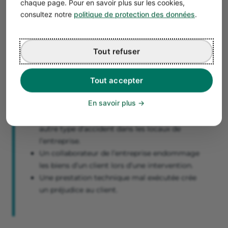
chaque page. Pour en savoir plus sur les cookies,
L’entreprise peut également causer des
dommages à ses
consultez notre
politique de protection des données
.
clients et à d’autres tiers
dans le cadre de ses activités
professionnelles. Il peut s’agir là aussi d’accidents de
circulation mais pas seulement.
Tout refuser
Exemple
Tout accepter
La responsabilité d’un commerce ou de toute
autre entreprise peut être engagée dans des
En savoir plus
situations telles que les suivantes :
Un client se blesse en tombant ou subit tout
autre type d’accident dans les locaux de
l’entreprise.
Un collaborateur de l’entreprise endommage
les biens d’un client lors d’une intervention.
Une prestation technique mal exécutée crée
un préjudice au client.