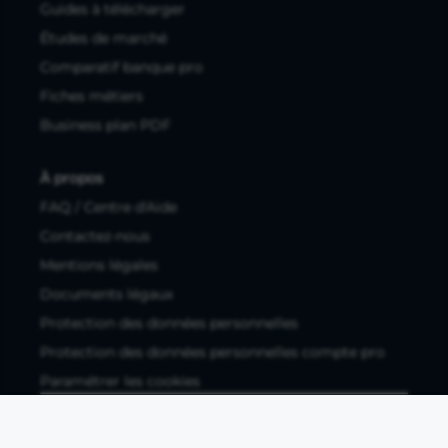
Guides à télécharger
Études de marché
Comparatif banque pro
Fiches métiers
Business plan PDF
À propos
FAQ / Centre d'Aide
Contactez-nous
Mentions légales
Documents légaux
Protection des données personnelles
Protection des données personnelles compte pro
Paramétrer les cookies
Compte ouvert, sous réserve d'acceptation, auprès d'Okali,
filiale du groupe Crédit Agricole, établissement de monnaie
électronique enregistré à l'ACPR (REGAFI 17448,