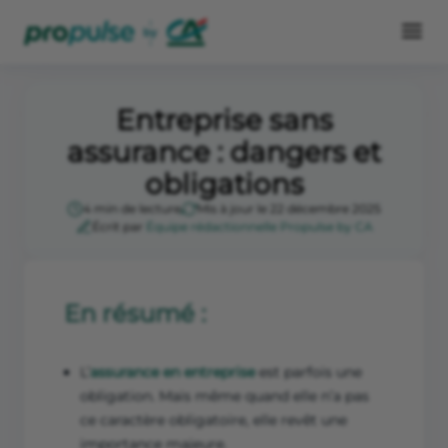
Entreprise sans
assurance : dangers et
obligations
4 min de lecture
Mis à jour le 22 décembre 2025
Écrit par
Équipe rédactionnelle Propulse by CA
En résumé :
L’
assurance en entreprise
est parfois une
obligation. Mais même quand elle n’a pas
ce caractère obligatoire, elle revêt une
importance majeure.