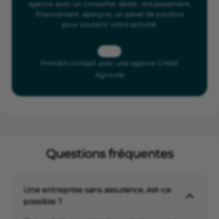
agence avec un conseiller dédié : encaissement,
financement, épargne, un panel de solution
pour soutenir votre activité.
Prendre contact avec une agence Crédit
Agricole
Questions fréquentes
Une entreprise sans assurance, est-ce
possible ?