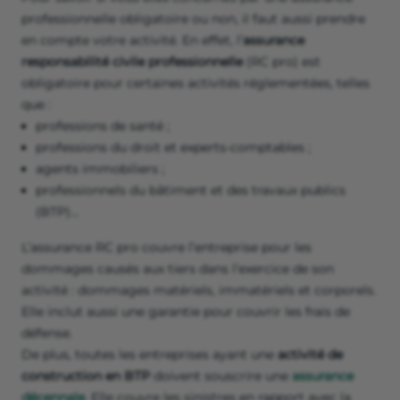
professionnelle obligatoire ou non, il faut aussi prendre
en compte votre activité. En effet, l’
assurance
responsabilité civile professionnelle
(RC pro) est
obligatoire pour certaines activités réglementées, telles
que :
professions de santé ;
professions du droit et experts-comptables ;
agents immobiliers ;
professionnels du bâtiment et des travaux publics
(BTP)…
L’assurance RC pro couvre l’entreprise pour les
dommages causés aux tiers dans l’exercice de son
activité : dommages matériels, immatériels et corporels.
Elle inclut aussi une garantie pour couvrir les frais de
défense.
De plus, toutes les entreprises ayant une
activité de
construction en BTP
doivent souscrire une
assurance
décennale
. Elle couvre les sinistres en rapport avec la