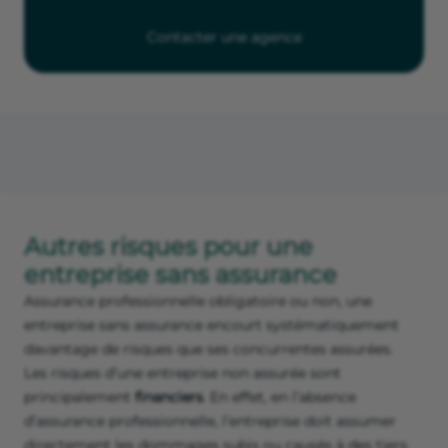
Contacter une agence
Autres risques pour une
entreprise sans assurance
Assurance professionnelle obligatoire ou non, une
entreprise sans assurance encourt systématiquement
davantage de risques que ses concurrentes assurées.
Les risques d’une entreprise non assurée sont
principalement
financiers
. En effet, en l’absence
d’assurance professionnelle, l’entreprise doit assumer
directement les dommages subis ou causés à des tiers.