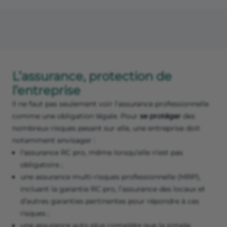
L’assurance, protection de
l’entreprise
Il ne faut pas seulement voir l’assurance professionnelle
comme une obligation légale. Pour
se protéger
des
nombreux risques pesant sur elle, une entreprise doit
notamment envisager :
l’assurance RC pro, même lorsqu’elle n’est pas
obligatoire ;
une assurance multi-risques professionnelle (MRP),
incluant la garantie RC pro, l’assurance des locaux et
d’autres garanties pertinentes pour répondre à ces
risques ;
une assurance auto plus complète que la simple