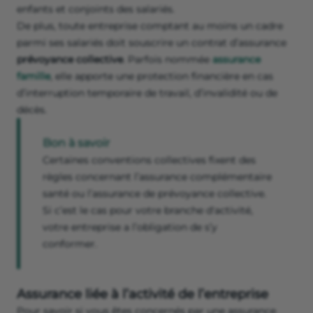
enfants et conjoints des salariés.
De plus, toute entreprise comptant au moins un cadre
parmi ses salariés doit souscrire un contrat d’assurance
prévoyance collective
. Parfois nommée
assurance
famille
, elle apporte une protection financière en cas
d’interruption temporaire de travail, d’invalidité ou de
décès.
Bon à savoir
Certaines conventions collectives fixent des
règles concernant l’assurance complémentaire
santé ou l’assurance de prévoyance collective.
Si c’est le cas pour votre branche d'activité,
votre entreprise a l’obligation de s’y
conformer.
Assurance liée à l’activité de l’entreprise
Pour savoir si vous êtes concernés par une assurance