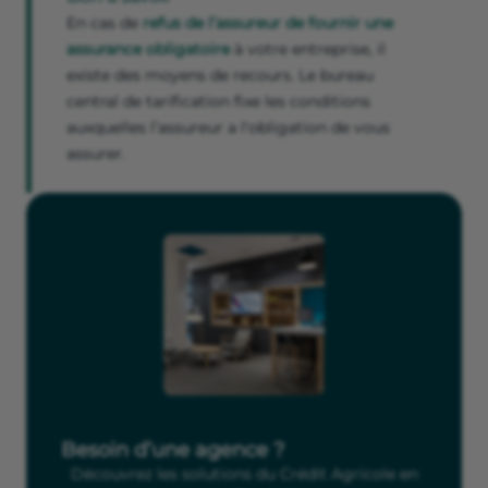
En cas de
refus de l’assureur de fournir une
assurance obligatoire
à votre entreprise, il
existe des moyens de recours. Le bureau
central de tarification fixe les conditions
auxquelles l’assureur a l'obligation de vous
assurer.
Besoin d’une agence ?
Découvrez les solutions du Crédit Agricole en