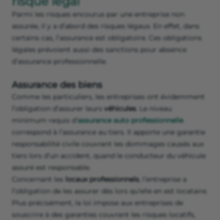
risque légal
Parmi les risques encourus par une entreprise non
assurée, il y a d’abord des risques légaux. En effet, dans
certains cas, l’assurance est obligatoire. Ces obligations
légales prévoient aussi des sanctions pour absence
d’assurance professionnelle.
Assurance des biens
Comme les particuliers, les entreprises ont évidemment
l’obligation d’assurer leurs
véhicules
. Le niveau
minimum requis d’
assurance auto professionnelle
correspond à l’assurance au tiers. Il apporte une garantie
responsabilité civile couvrant les dommages causés aux
tiers lors d’un accident, quand le conducteur du véhicule
assuré est responsable.
Concernant les
locaux professionnels
, l’entreprise a
l’obligation de les assurer dès lors qu’elle en est locataire.
Plus précisément, la loi impose aux entreprises de
souscrire à des garanties couvrant les risques locatifs,