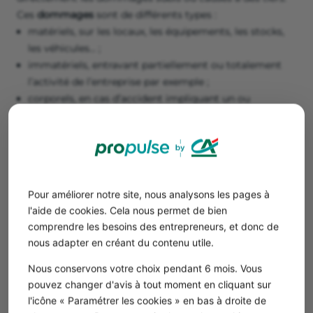
Ces
dommages
sont de différents types :
matériels, sur les locaux, les équipements, les stocks,
les véhicules… ;
immatériels, entravant partiellement ou totalement
l’activité de l’entreprise par exemple ;
corporels, en cas d’accident impliquant un ou
plusieurs collaborateurs.
De nombreux événements peuvent causer des
dommages à l’entreprise
:
incendie ;
dégât des eaux ;
Pour améliorer notre site, nous analysons les pages à
l'aide de cookies. Cela nous permet de bien
dommage électrique ;
comprendre les besoins des entrepreneurs, et donc de
vol, vandalisme, cyber-attaque ;
nous adapter en créant du contenu utile.
événements météorologiques ;
séisme ;
Nous conservons votre choix pendant 6 mois. Vous
accidents industriels, technologiques ou de
pouvez changer d'avis à tout moment en cliquant sur
circulation…
l'icône « Paramétrer les cookies » en bas à droite de