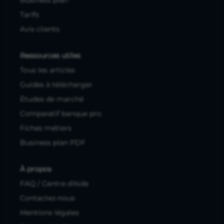
Tarifs
Avis clients
Ressources utiles
Tous les articles
Guides à télécharger
Études de marché
Comparatif banque pro
Fiches métiers
Business plan PDF
À propos
FAQ / Centre d'Aide
Contactez-nous
Mentions légales