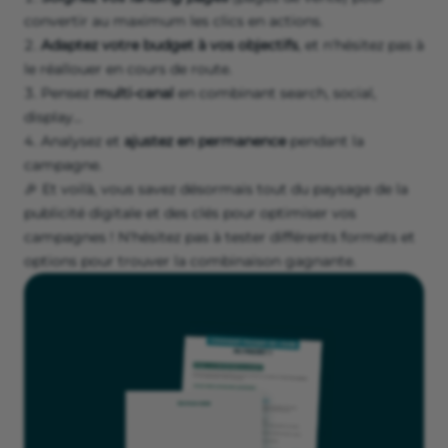
convertir au maximum les clics en actions.
Adaptez votre budget à vos objectifs
, et n'hésitez pas à
le réallouer en cours de route.
Pensez
multi-canal
en combinant search, social,
display...
Analysez et
ajustez en permanence
pendant la
campagne.
🎉 Et voilà, vous savez désormais tout du paysage de la
publicité digitale et des clés pour optimiser vos
campagnes ! N'hésitez pas à tester différents formats et
options pour trouver la combinaison gagnante.