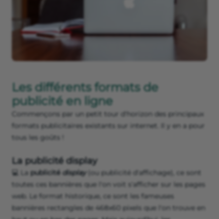
Les différents formats de
publicité en ligne
Commençons par un petit tour d'horizon des principaux
formats publicitaires existants sur internet. Il y en a pour
tous les goûts !
La publicité display
💻 La
publicité
display
(ou publicité d'affichage), ce sont
toutes ces bannières que l'on voit s'afficher sur les pages
web. Le format historique, ce sont les fameuses
bannières rectangles de 468x60 pixels que l'on trouve en