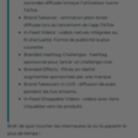
secondes diffusée lorsque l'utilisateur ouvre
TikTok.
Brand Takeover : animation plein écran
diffusée lors du lancement de l'app TikTok.
In-Feed Videos : vidéos natives intégrées au
fil d'actualité. Forme de publicité la plus
courante.
Branded Hashtag Challenges : hashtag
sponsorisé pour lancer un challenge viral.
Branded Effects : filtres en réalité
augmentée sponsorisés par une marque.
Brand Takeovers in LIVE : diffusion de pubs
pendant les live streams.
In-Feed Shoppable Videos : vidéos avec liens
cliquables vers les produits.
Bref, de quoi toucher les internautes là où ils passent le
plus de temps !