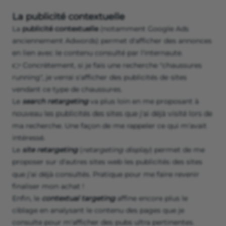
La publicité contextuelle
La
publicité contextuelle
(notamment Google Ads
anciennement Adwords) permet d'afficher des annonces
en lien avec le contenu consulté par l'internaute.
👉 Concrètement, si je fais une recherche "chaussures
running", je verrai s'afficher des publicités de sites
vendant ce type de chaussures.
Le
search retargeting
va plus loin en me proposant à
nouveau les publicités des sites que j'ai déjà visité lors de
ma recherche. Une façon de me rappeler ce qui m'avait
intéressé.
Le
site retargeting
(
retargeting display
) permet de me
proposer sur d'autres sites web les publicités des sites
que j'ai déjà consultés. Pratique pour me faire revenir
finaliser mon achat !
Enfin, le
contextual targeting
affine encore plus le
ciblage en analysant le contenu des pages que je
consulte pour m'afficher des pubs ultra pertinentes.