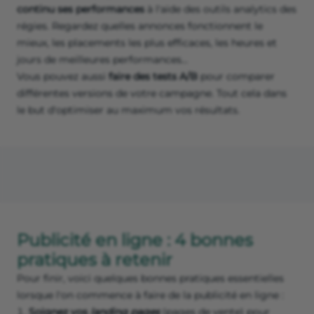
continu ses performances
à l'aide des outils analytics des
régies. Regardez quelles annonces fonctionnent le
mieux, les placements les plus efficaces, les heures et
jours de meilleures performances...
Vous pouvez aussi
faire des tests A/B
pour comparer
différentes versions de votre campagne. Tout cela dans
le but d'optimiser au maximum vos résultats.
Publicité en ligne : 4 bonnes
pratiques à retenir
Pour finir, voici quelques bonnes pratiques essentielles
lorsque l'on commence à faire de la publicité en ligne :
Soignez vos
landing pages
(pages de vente) pour