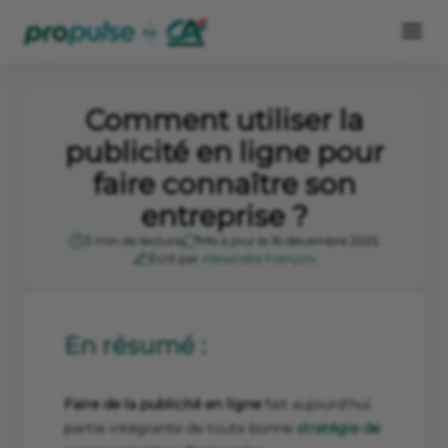
Comment utiliser la
publicité en ligne pour
faire connaître son
entreprise ?
3 min de lecture
Mis à jour le 16 décembre 2025
Écrit par
Alexandre François
En résumé :
Faire de la publicité en ligne
fait aujourd'hui
partie intégrante de toute bonne
stratégie de