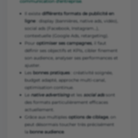
communication d'entreprise
.
Il existe
différents formats de publicité en
ligne
: display (bannières, native ads, vidéo),
social ads (Facebook, Instagram...),
contextuelle (Google Ads, retargeting).
Pour
optimiser ses campagnes
, il faut
définir ses objectifs et KPIs, cibler finement
son audience, analyser ses performances et
ajuster.
Les
bonnes pratiques
: créativité soignée,
budget adapté, approche multi-canal,
optimisation continue.
Le
native advertising
et les
social ads
sont
des formats particulièrement efficaces
actuellement.
Grâce aux multiples
options de ciblage
, on
peut désormais toucher très précisément
la
bonne audience
.