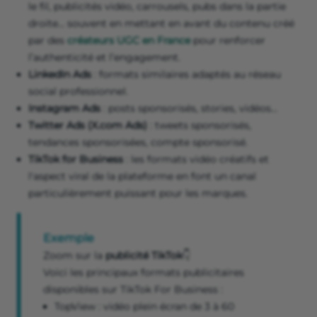
le fil, publicités vidéo, carrousels, pubs dans la partie
droite... souvent en mettant en avant du contenu créé
par des
créateurs UGC en France
pour renforcer
l’authenticité et l’engagement.
LinkedIn Ads
: formats similaires adaptés au réseau
social professionnel.
Instagram Ads
: posts sponsorisés, stories, vidéos...
Twitter Ads (X.com Ads)
: tweets sponsorisés,
tendances sponsorisées, compte sponsorisé.
TikTok for Business
: les formats vidéo créatifs et
l'aspect viral de la plateforme en font un canal
particulièrement puissant pour les marques.
Exemple
Zoom sur la
publicité TikTok
👇
Voici les principaux formats publicitaires
disponibles sur TikTok For Business :
TopView : vidéo plein écran de 3 à 60