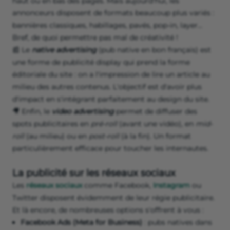
haut ou en bas des pages. Mais aujourd'hui, les
annonceurs disposent de formats beaucoup plus variés :
bannières classiques, habillages, pavés, pop-in, layer...
Bref, de quoi permettre pas mal de créativité !
📰 Le
native advertising
(pub native en bon français) est
une forme de publicité display qui prend la forme
éditoriale du site : on a l'impression de lire un article au
milieu des autres contenus. L'objectif est d'avoir plus
d'impact en s'intégrant parfaitement au design du site.
🎥 Enfin, le
video advertising
permet de diffuser des
spots publicitaires en
pré-roll
(avant une vidéo), en
mid-
roll
(au milieu) ou en
post-roll
(à la fin). Un format
particulièrement efficace pour toucher les internautes.
La publicité sur les réseaux sociaux
Les
réseaux sociaux
comme Facebook,
Instagram
ou
Twitter disposent évidemment de leur régie publicitaire.
Et là encore, de nombreuses options s'offrent à vous :
Facebook Ads (Meta for Business)
: pubs natives dans