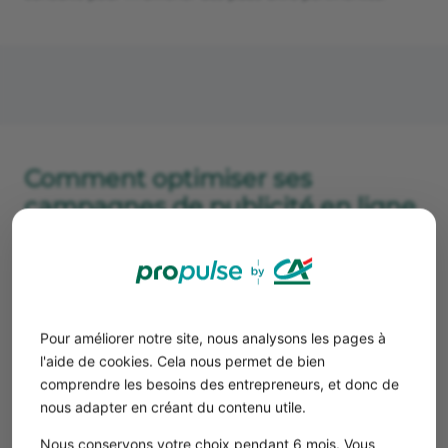
Comment optimiser ses
campagnes de publicité en ligne
?
Maintenant que nous avons fait le tour des principaux
formats publicitaires du web, regardons comment
optimiser nos campagnes pour en tirer le meilleur.
Pour améliorer notre site, nous analysons les pages à
Définir ses objectifs et KPIs
l'aide de cookies. Cela nous permet de bien
Avant toute chose, il est primordial de
définir
comprendre les besoins des entrepreneurs, et donc de
précisément ses objectifs
. Veut-on augmenter sa
nous adapter en créant du contenu utile.
notoriété ? Générer du trafic vers son
site internet
?
Nous conservons votre choix pendant 6 mois. Vous