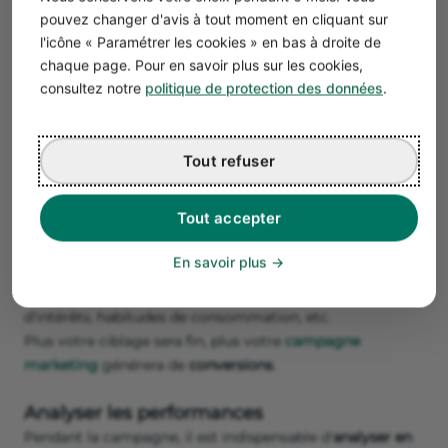
Obtenir des leads ?
Trouver des clients
et booster ses
pouvez changer d'avis à tout moment en cliquant sur
ventes en ligne
? Chaque objectif impliquera une
l'icône « Paramétrer les cookies » en bas à droite de
stratégie différente.
chaque page. Pour en savoir plus sur les cookies,
Pensez également à
définir des indicateurs clés de
consultez notre
politique de protection des données
.
performance (KPIs)
mesurables comme le coût par lead,
le ROI, le taux de conversion... Cela vous permettra de
suivre l'efficacité de votre campagne.
Tout refuser
Cibler la bonne audience
Tout accepter
Ensuite, il faut
cibler le bon public
, celui susceptible
d'être intéressé par vos produits/services. Les régies
En savoir plus
publicitaires permettent de cibler précisément en
fonction de critères sociodémographiques, centres
d'intérêts, habitudes de consommation, etc.
Plus votre ciblage sera fin, plus votre
campagne
marketing
générera de
conversions
.
Analyser les performances
Pendant la campagne, il est indispensable d'
analyser en