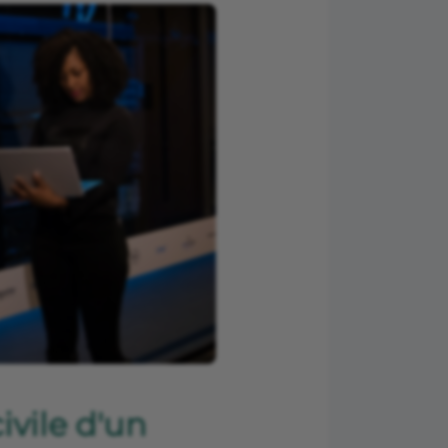
ivile d'un