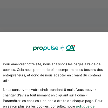
Sur quels critères la CNIL pe
sanctionner un non respect
Pour améliorer notre site, nous analysons les pages à l'aide de
personnelles ?
cookies. Cela nous permet de bien comprendre les besoins des
entrepreneurs, et donc de nous adapter en créant du contenu
Pour prononcer une amende administrative, la CNIL tie
utile.
uivants :
Nous conservons votre choix pendant 6 mois. Vous pouvez
La nature, la gravité et la durée de la violation, compte
changer d'avis à tout moment en cliquant sur l'icône «
ou de la finalité du traitement concerné, ainsi que d
Paramétrer les cookies » en bas à droite de chaque page. Pour
en savoir plus sur les cookies, consultez notre
politique de
concernées affectées et le niveau de dommage qu'elles