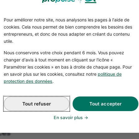
galement consister en une globalisation artificielle des c
demande d’alignement sur les conditions commerciales o
insi, Un hypermarché était poursuivi pour ne pas avoir r
Pour améliorer notre site, nous analysons les pages à l'aide de
contractuellement prévues, des prestations de coopérati
cookies. Cela nous permet de bien comprendre les besoins des
entrepreneurs, et donc de nous adapter en créant du contenu
e gondoles » et « stop-rayon ».
utile.
La Cour d'appel a indiqué que cette pratique permettait
e ses fournisseurs un rabais occulte sur le prix d'achat e
Nous conservons votre choix pendant 6 mois. Vous pouvez
changer d'avis à tout moment en cliquant sur l'icône «
ictives dont le groupement qui les a négociées ne vérifie 
Paramétrer les cookies » en bas à droite de chaque page. Pour
néanmoins le prix convenu avant de le redistribuer à c
en savoir plus sur les cookies, consultez notre
politique de
ontrôle.
protection des données
.
Tout refuser
Tout accepter
En savoir plus
ces