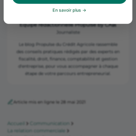
En savoir plus
Équipe rédactionnelle Propulse by CA
Journaliste
Le blog Propulse du Crédit Agricole rassemble
des conseils pratiques rédigés par des experts en
fiscalité, droit, finance, comptabilité et gestion
d'entreprise, pour vous accompagner à chaque
étape de votre parcours entrepreneurial.
Article mis en ligne le 28 mai 2021
Accueil
Communication
La relation commerciale