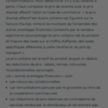
consommateurs. Pour déterminer s'il y a eu revente à
perte, il faut comparer le prix de revente avec le prix
d’achat effectif. Selon le Code de commerce : « le prix
d’achat effectif est le prix unitaire net figurant sur la
facture d’achat, minoré du montant de l’ensemble des
autres avantages financiers consentis par le vendeur
exprimé en pourcentage du prix unitaire net du produit
et majoré des taxes sur le chiffre d’affaires, des taxes
spécifiques afférentes à cette revente et du prix du
transport ».
Le prix unitaire est le tarif du produit duquel on déduit
les réductions de prix : rabais, remise, ristournes
inconditionnelles, escompte…
Les « autres avantages financiers » sont :
Les ristournes conditionnelles
Les rémunérations perçues par le grossiste au titre de
la coopération commerciale
Les réductions de prix obtenues en contrepartie de
services rendus par le distributeur et ne rentrant pas