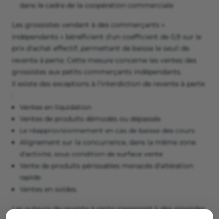
dans le cadre de la coopération commerciale
Les grossistes vendant à des commerçants «
indépendants » bénéficient d'un coefficient de 0,9 sur le
prix d'achat effectif, permettant de baisse le seuil de
revente à perte. Cette mesure concerne les ventes des
grossistes aux petits commerçants indépendants.
Il existe des exceptions à l'interdiction de revente à perte
:
Ventes en liquidation
Ventes de produits démodés ou dépassés
Le réapprovisionnement en cas de baisse des cours
Alignement sur la concurrence, dans la même zone
d'activité, sous condition de surface vente
Vente de produits périssables menacés d'altération
rapide
Ventes en soldes.
Les auteurs de revente à perte s'exposent à des amendes