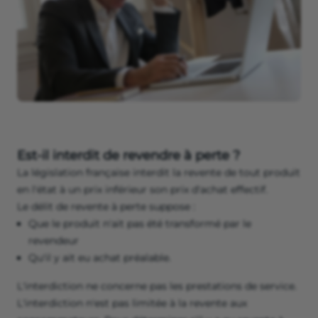
Est-il interdit de revendre à perte ?
La législation française interdit la revente de tout produit
en l'état à un prix inférieur son prix d'achat effectif.
Le délit de revente à perte suppose :
Que le produit n'ait pas été transformé par le
revendeur
Qu'il y ait eu achat préalable.
L'interdiction ne concerne pas les prestations de service.
L'interdiction n'est pas limitée à la revente aux