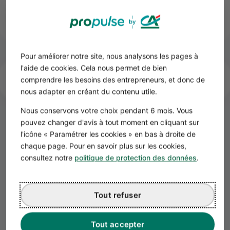
pénales pouvant atteindre 75000 € (375000 € pour les
personnes morales).
Pour améliorer notre site, nous analysons les pages à
l'aide de cookies. Cela nous permet de bien
Sources
comprendre les besoins des entrepreneurs, et donc de
nous adapter en créant du contenu utile.
Source juridique :
Résumer cet article :
Nous conservons votre choix pendant 6 mois. Vous
Article L 422-2 du Code de commerce
Résumer avec ChatGPT
pouvez changer d'avis à tout moment en cliquant sur
l'icône « Paramétrer les cookies » en bas à droite de
Résumer avec Perplexity
chaque page. Pour en savoir plus sur les cookies,
Partager :
consultez notre
politique de protection des données
.
Tout refuser
Tout accepter