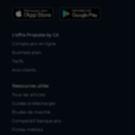
L'offre Propulse by CA
Compte pro en ligne
Business plan
Tarifs
Avis clients
Ressources utiles
Tous les articles
Guides à télécharger
Études de marché
Comparatif banque pro
Fiches métiers