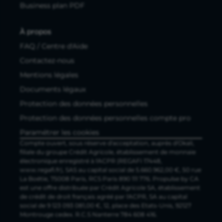
Business plan PDF
À propos
FAQ / Centre d'Aide
Contactez-nous
Mentions légales
Documents légaux
Protection des données personnelles
Protection des données personnelles compte pro
Paramétrer les cookies
Compte ouvert, sous réserve d'acceptation, auprès d'Okali,
filiale du groupe Crédit Agricole, établissement de monnaie
électronique enregistré à l'ACPR (REGAFI 17448,
www.regafi.fr), SAS au capital social de 5.660.962,00 €, 50 rue
La Boétie, 75008 Paris, RCS Paris 890 111 776. Propulse by CA
est une offre distribuée par Crédit Agricole SA, établissement
de crédit de droit français agréé par l'ACPR, SA au capital
social de 9 123 093 081,00 €, 12, place des Etats-Unis, 92127
Montrouge cedex. R.C.S Nanterre 784 608 416.