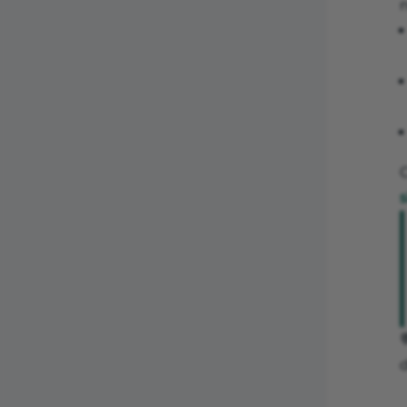
C
s

d