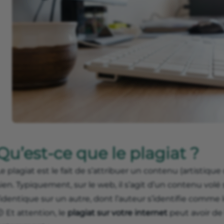
Qu’est-ce que le plagiat ?
e plagiat est le fait de s’attribuer un contenu (artistique o
ien. Typiquement, sur le web, il s’agit d’un contenu volé 
’identique sur un autre, dont l’auteur s’identifie comme l
 Et attention, le
plagiat sur votre internet
peut avoir d