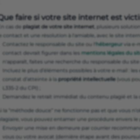
Que faire si votre site internet est vic
En cas de
plagiat de votre site internet
, plusieurs solutio
e contact et une résolution à l'amiable, avec le site intern
Contactez le responsable du site ou l'
hébergeur
via e-
contact devrait figurer dans les
mentions légales du sit
n'apparaît, faites une recherche du responsable du site 
Incluez le plus d’éléments possibles à votre e-mail : les
constat d’atteinte à la
propriété intellectuelle
(vous pouv
L335-2 du CPI) ;
Demandez le retrait immédiat du contenu plagié et la c
Si la “méthode douce” ne fonctionne pas et que vous n’o
plagiaire, vous pouvez entamer une procédure envers le p
Envoyer une mise en demeure par courrier recommandé,
vous ou votre avocat (dernière étape avant des poursu