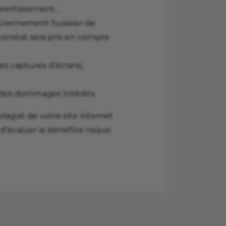
avertissement ;
ciennement huissier de
e constat sera pris en compte
es captures d’écrans,
 des dommages intérêts.
lagiat de votre site internet
 d’évaluer le bénéfice risque