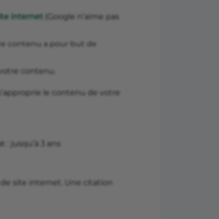
te internet
(Google n’aime pas
tre contenu a pour but de
votre contenu.
 s’approprie le contenu de votre
t : jusqu’à 3 ans
de site internet. Une citation