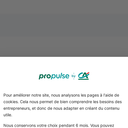
Comment réagir en cas de pl
site internet ?
Savoir si votre site internet est victim
Pour améliorer notre site, nous analysons les pages à l'aide de
cookies. Cela nous permet de bien comprendre les besoins des
our savoir si votre
site internet est victime de plagiat
, i
entrepreneurs, et donc de nous adapter en créant du contenu
payants en ligne, qui vont comparer votre contenu avec
utile.
éterminer s’il a été copié :
Nous conservons votre choix pendant 6 mois. Vous pouvez
Copyscape
en version gratuite ;