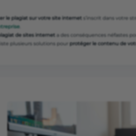
er le plagiat sur votre site internet
s’inscrit dans votre s
ntreprise
.
lagiat de sites internet
a des conséquences néfastes pou
xiste plusieurs solutions pour
protéger le contenu de votr