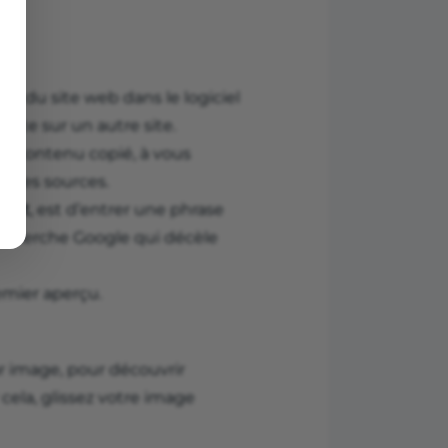
L du site web dans le logiciel
iste sur un autre site.
 contenu copié, à vous
ier les sources.
rnet
, est d’entrer une phrase
 recherche Google qui décèle
emier aperçu.
 image, pour découvrir
 cela, glissez votre image