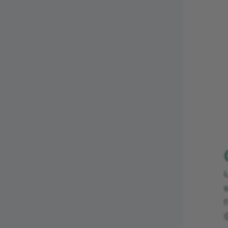
L
s
l
