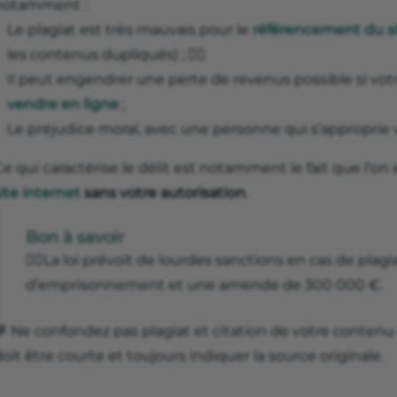
notamment :
Le plagiat est très mauvais pour le
référencement du si
les contenus dupliqués) ; 👮‍♂️
Il peut engendrer une perte de revenus possible si vo
vendre en ligne
;
Le préjudice moral, avec une personne qui s’approprie 
e qui caractérise le délit est notamment le fait que l’on
ite internet
sans votre autorisation
.
Bon à savoir
👩‍⚖️La loi prévoit de lourdes sanctions en cas de plagia
d’emprisonnement et une amende de 300 000 €.
 Ne confondez pas plagiat et citation de votre contenu 
oit être courte et toujours indiquer la source originale.