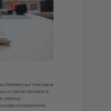
u littéraire) qui n’est pas le
sur un site et reproduit à
e créateur.
e lourdes conséquences,