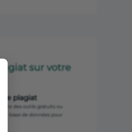
agiat sur votre
e de plagiat
l existe des outils gratuits ou
 leur base de données pour