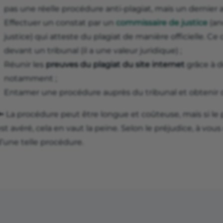
pas une réelle procédure anti-plagiat, mais un dernier 
Effectuer un constat par un
commissaire de justice
(an
justice) qui atteste du plagiat de manière officielle. C
devant un tribunal (il a une valeur juridique) ;
Réunir les
preuves du plagiat du site internet
grâce à d
notamment ;
Entamer une procédure auprès du tribunal et obtenir
 La procédure peut être longue et coûteuse, mais si le p
st avéré, cela en vaut la peine. Selon le préjudice, à vous
’une telle procédure.