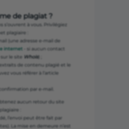
time de plagiat ?
ns s’ouvrent à vous. Privilégiez
et plagiaire :
mail (une adresse e-mail de
e internet
- si aucun contact
sur le site
Whois
) ;
 extraits de contenu plagié et le
ez vous référer à l’article
onfirmation par e-mail.
btenez aucun retour du site
lagiaire :
 l’envoi peut être fait par
ites). La mise en demeure n’est