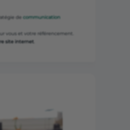
tratégie de
communication
r vous et votre référencement.
e site internet
.