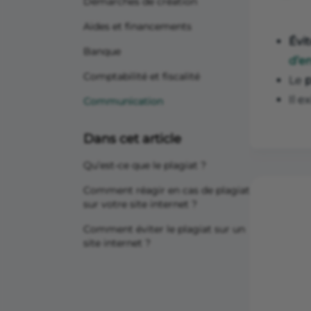
Démarches de création
Aides et financements
Évit
Banque
d’e
Comptabilité et fiscalité
Le
p
Il e
Communication
Dans cet article
Qu’est-ce que le plagiat ?
Comment réagir en cas de plagiat
sur votre site internet ?
Comment éviter le plagiat sur un
site internet ?