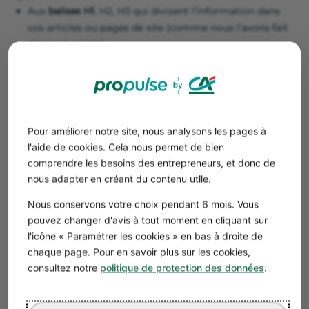
Aux
balises H1
, H2, H3 qui divisent l’information dans
vos articles ou pages de site (comme nous l’avons fait
dans cet article) ;
Une page → un contenu et un méta contenu différent.
Évitez de
dupliquer votre contenu
, Google n’aime pas
ça. Pour un site e-commerce avec des variantes
d’articles, il est possible d’utiliser des
balises
canoniques
.
Pour améliorer notre site, nous analysons les pages à
N’oubliez pas les
balises strong
: certains mots en gras
l'aide de cookies. Cela nous permet de bien
pour améliorer le référencement de vos contenus.
comprendre les besoins des entrepreneurs, et donc de
nous adapter en créant du contenu utile.
Bon à savoir
Nous conservons votre choix pendant 6 mois. Vous
pouvez changer d'avis à tout moment en cliquant sur
😖Google déteste la confusion, ainsi
l'icône « Paramétrer les cookies » en bas à droite de
commencez toujours vos contenus par une
chaque page. Pour en savoir plus sur les cookies,
balise H1, puis H2, etc. Ne passez jamais d’un H1
consultez notre
politique de protection des données
.
à un H3 sans H2.