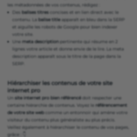
les métadonnées de vos contenus, rédigez :
Des
balises titres
concises et en lien direct avec le
contenu. La
balise title
apparaît en bleu dans la SERP
et aiguille les robots de Google pour bien indexer
votre site.
Une
meta description
pertinente qui résume en 2
lignes votre article et donne envie de le lire. La meta
description apparaît sous le titre de la page dans la
SERP.
Hiérarchiser les contenus de votre site
internet pro
Un
site internet pro bien référencé
doit respecter une
certaine hiérarchie de contenus. Voyez le
référencement
de votre site web
comme un entonnoir qui amène votre
visiteur du contenu plus généraliste au plus précis.
Veillez également à hiérarchiser le contenu de vos pages,
grâce : 👇