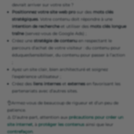
devrait arriver sur votre site ?
Positionnez votre site web pro
sur des
mots clés
stratégiques
. Votre contenu doit répondre à une
intention de recherche
et utiliser des
mots clés longue
traîne
(servez-vous de Google Ads) ;
Créez une
stratégie de contenu
en respectant le
parcours d’achat de votre visiteur : du contenu pour
éduquer/sensibiliser, du contenu pour passer à l’action
;
Ayez un site clair, bien architecturé et soignez
l’expérience utilisateur ;
Créez des
liens internes
et
externes
en favorisant les
partenariats avec d’autres sites.
👌Armez-vous de beaucoup de rigueur et d’un peu de
patience.
⚠️ D’autre part, attention aux
précautions pour créer un
site internet
, à
protéger les contenus
ainsi que leur
contrefaçon
.