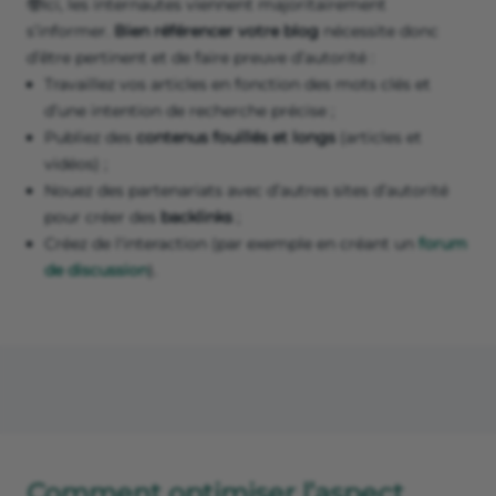
🤓Ici, les internautes viennent majoritairement
s’informer.
Bien référencer votre blog
nécessite donc
d’être pertinent et de faire preuve d’autorité :
Travaillez vos articles en fonction des mots clés et
d’une intention de recherche précise ;
Publiez des
contenus fouillés et longs
(articles et
vidéos) ;
Nouez des partenariats avec d’autres sites d’autorité
pour créer des
backlinks
;
Créez de l'interaction (par exemple en créant un
forum
de discussion
).
Comment optimiser l’aspect