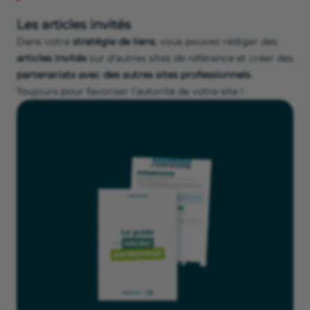
Les articles invités
Dans votre
stratégie de liens
, vous pouvez rédiger des
articles invités
sur d’autres sites de référence et créer des
partenariats avec des autres sites professionnels
.
Toujours pour favoriser l’autorité de votre site !