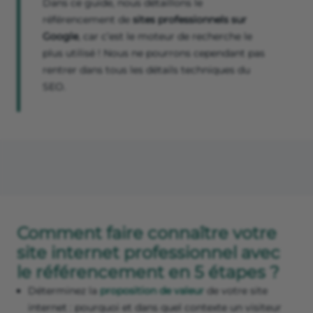
Dans ce guide, nous détaillons le
référencement de
sites professionnels sur
Google
, car c’est le moteur de recherche le
plus utilisé ! Nous ne pourrons cependant pas
rentrer dans tous les détails techniques du
SEO.
Comment faire connaître votre
site internet professionnel avec
le référencement en 5 étapes ?
Déterminez la
proposition de valeur
de votre site
internet : pourquoi et dans quel contexte un visiteur