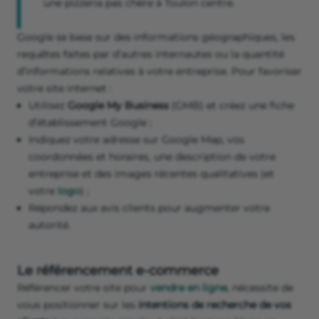
une pizzeria pas chère à Toulon centre.
Google se base sur des informations géographiques, les
requêtes faites par d’autres internautes ou la quantité
d’informations relatives à votre entreprise. Pour favoriser
votre site internet :
Utilisez
Google My Business
(GMB) et créez une fiche
d’établissement Google ;
Indiquez votre adresse sur Google Map, vos
coordonnées et horaires, une description de votre
entreprise et des images récentes qualitatives (et
votre
logo
) ;
Répondez aux avis clients pour augmenter votre
autorité.
Le référencement e-commerce
Référencer votre site pour
vendre en ligne
, nécessite de
vous positionner sur les
intentions de recherche de vos