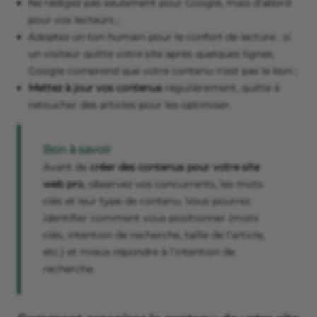
Ne rédigez pas seulement pour Google, mais d’abord
pour vos lecteurs ;
Adoptez un ton humain pour le confort de lecture : si
un visiteur quitte votre site après quelques lignes,
Google comprend que votre contenu n’est pas le bon ;
Mettez à jour vos contenus
régulièrement, quitte à
retoucher des articles pour les optimiser.
Bon à savoir
Avant de
créer des contenus pour votre site
web pro
, observez vos concurrents, les mots
clés et leur type de contenu. Vous pourrez
identifier comment vous positionner (mots
clés, intention de recherche, taille de l’article,
etc.) et mieux répondre à l’intention de
recherche.