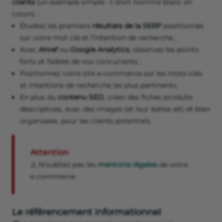
clients
(un exemple simple : t-shirt homme blanc en
coton) :
Étudiez les premiers
résultats de la SERP
positionnés
sur votre mot clé et l’intention de recherche ;
Avec
Ahref
ou
Google Analytics
, observez les points
forts et faibles de vos concurrents ;
Positionnez votre site e-commerce sur les mots-clés
et intentions de recherche les plus pertinents.
En plus du
contenu SEO
, créez des fiches produits
descriptives, avec des images (et leur balise alt) et bien
organisées, pour les clients potentiels.
Attention
⚠️ N’oubliez pas les
mentions légales
de votre
e-commerce.
Le référencement informationnel