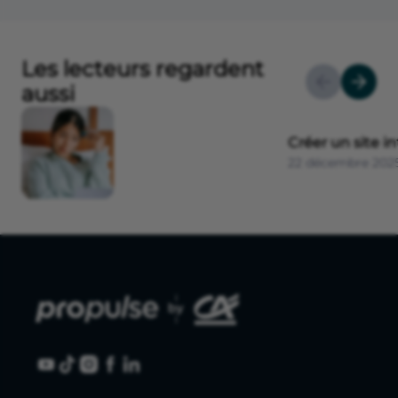
Les lecteurs regardent
aussi
Créer un site in
22 décembre 202