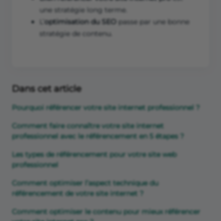
une stratégie long terme.
L’
optimisation du SEO
passe par une bonne
stratégie de contenu.
Dans cet article
Pourquoi référencer votre site internet professionnel ?
Comment faire connaître votre site internet
professionnel avec le référencement en 5 étapes ?
Les types de référencement pour votre site web
professionnel
Comment optimiser l’aspect technique du
référencement de votre site internet ?
Comment optimiser le contenu pour mieux référencer