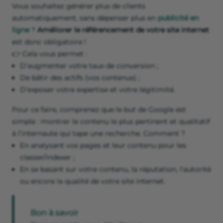
Vous souhaitez générer plus de clients
automatiquement, sans dépenser plus en
publicité en
ligne
?
Améliorer le référencement de votre site internet
est donc obligatoire !
👉 Cela vous permet :
D’augmenter votre taux de conversion ;
De bâtir des actifs (vos contenus) ;
D’exposer votre expertise et votre légitimité.
Pour ce faire, comprenez que le but de Google est
simple : montrer le contenu le plus pertinent et qualitatif
à l’internaute qui tape une recherche. Comment ?
En analysant vos pages et leur contenu pour les
classer/indexer ;
En se basant sur votre contenu, la réputation, l'autorité
ou encore la qualité de votre site internet.
Bon à savoir