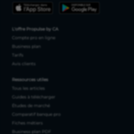
L'offre Propulse by CA
Compte pro en ligne
Business plan
Tarifs
Avis clients
Ressources utiles
Tous les articles
Guides à télécharger
Études de marché
Comparatif banque pro
Fiches métiers
Business plan PDF