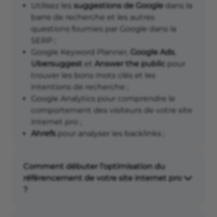
Utilisez les
suggestions de Google
dans la
barre de recherche et les autres
questions fournies par Google dans la
SERP ;
Google Keyword Planner,
Google Ads
,
Ubersuggest
et
Answer the public
pour
trouver les bons mots clés et les
intentions de recherche ;
Google Analytics pour comprendre le
comportement des visiteurs de votre site
internet pro ;
Ahrefs
pour analyser les backlinks ;
Yoast
si vous créez un site internet pro
avec WordPress ;
Comment débuter l’optimisation du
Dareboost
et GTmetrix pour la
référencement de votre site internet pro
performance de votre site.
?
Pensez à bien
héberger votre site internet
.
Réalisez un
audit de votre site internet