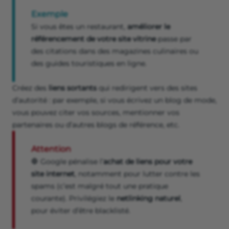
Exemple
Si vous êtes un restaurant,
améliorer le
référencement de votre site vitrine
passe par
des citations dans des magazines culinaires ou
des guides touristiques en ligne.
Créez des
liens sortants
qui redirigent vers des sites
d’autorité : par exemple, si vous écrivez un blog de mode,
vous pouvez citer vos sources, mentionner vos
partenaires ou d’autres blogs de référence, etc.
Attention
🛑 Google pénalise l’
achat de liens pour votre
site internet
, notamment pour lutter contre les
spams (c’est malgré tout une pratique
courante). Privilégiez le
netlinking naturel
,
pour éviter d’être blacklisté.