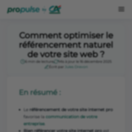
Comment optimiser le
référencement naturel
de votre site web ?
6 min de lecture
Mis à jour le 16 décembre 2025
Écrit par
Jules Drevon
En résumé :
Le
référencement de votre site internet pro
favorise la
communication de votre
entreprise
.
Bien référencer votre site internet pro
est