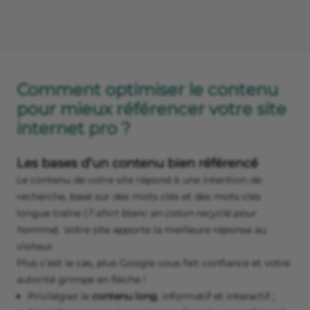
Comment optimiser le contenu
pour mieux référencer votre site
internet pro ?
Les bases d’un contenu bien référencé
Le contenu de votre site répond à une intention de
recherche, basé sur des mots clés et des mots clés
longue traîne (
T-shirt blanc en coton recyclé pour
homme
). Votre site apporte la meilleure réponse au
visiteur.
Plus c’est le cas, plus Google vous fait confiance et votre
autorité grimpe en flèche !
Privilégiez le
contenu long
, informatif et interactif ;