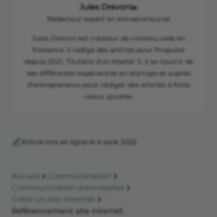
Jules Drevon
Rédacteur expert en entrepreneuriat
Jules Drevon est créateur de contenu web en
freelance. Il rédige des articles pour Propulse
depuis 2021. Titulaire d’un Master II, il se nourrit de
ses différentes expériences en startups et auprès
d’entrepreneurs pour rédiger des articles à forte
valeur ajoutée.
Article mis en ligne le 4 août 2023
Accueil
Communication
Communication d'entreprise
Créer un site internet
Référencement site internet