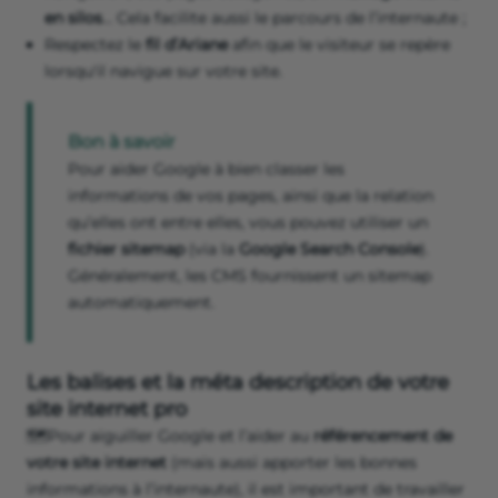
en silos
… Cela facilite aussi le parcours de l’internaute ;
Respectez le
fil d’Ariane
afin que le visiteur se repère
lorsqu'il navigue sur votre site.
Bon à savoir
Pour aider Google à bien classer les
informations de vos pages, ainsi que la relation
qu’elles ont entre elles, vous pouvez utiliser un
fichier sitemap
(via la
Google Search Console
).
Généralement, les CMS fournissent un sitemap
automatiquement.
Les balises et la méta description de votre
site internet pro
🗺️Pour aiguiller Google et l’aider au
référencement de
votre site internet
(mais aussi apporter les bonnes
informations à l’internaute), il est important de travailler