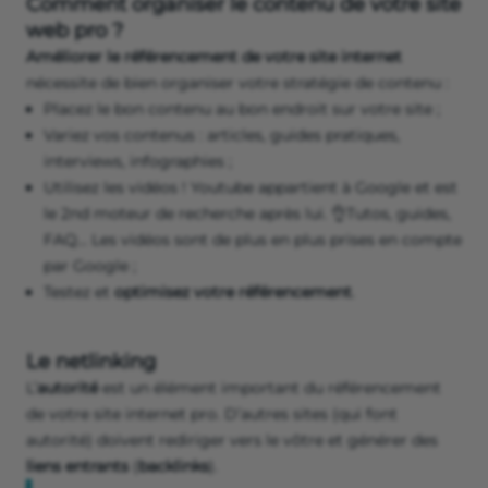
Comment organiser le contenu de votre site
web pro ?
Améliorer le référencement de votre site internet
nécessite de bien organiser votre stratégie de contenu :
Placez le bon contenu au bon endroit sur votre site ;
Variez vos contenus : articles, guides pratiques,
interviews, infographies ;
Utilisez les vidéos ! Youtube appartient à Google et est
le 2nd moteur de recherche après lui. 👌Tutos, guides,
FAQ… Les vidéos sont de plus en plus prises en compte
par Google ;
Testez et
optimisez votre référencement
.
Le netlinking
L’
autorité
est un élément important du référencement
de votre site internet pro. D’autres sites (qui font
autorité) doivent rediriger vers le vôtre et générer des
liens entrants
(
backlinks
).