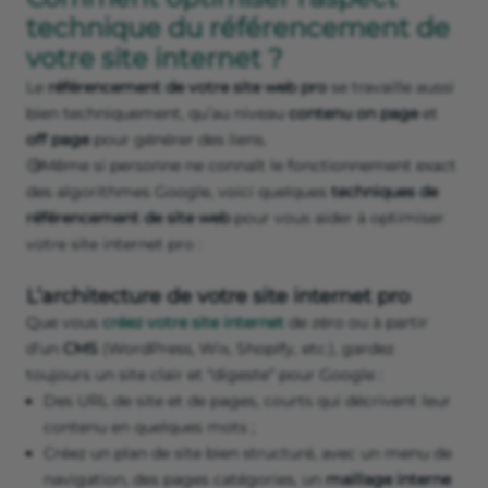
technique du référencement de
votre site internet ?
Le
référencement de votre site web pro
se travaille aussi
bien techniquement, qu’au niveau
contenu on page
et
off page
pour générer des liens.
🧐Même si personne ne connaît le fonctionnement exact
des algorithmes Google, voici quelques
techniques de
référencement de site web
pour vous aider à optimiser
votre site internet pro :
L’architecture de votre site internet pro
Que vous
créez votre site internet
de zéro ou à partir
d’un
CMS
(WordPress, Wix, Shopify, etc.), gardez
toujours un site clair et “digeste” pour Google :
Des URL de site et de pages, courts qui décrivent leur
contenu en quelques mots ;
Créez un plan de site bien structuré, avec un menu de
navigation, des pages catégories, un
maillage interne