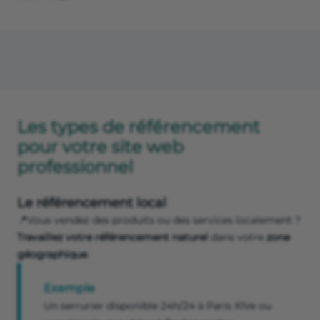
Les types de référencement
pour votre site web
professionnel
Le référencement local
📍Vous vendez des produits ou des services localement ?
Travaillez votre référencement naturel
dans votre
zone
géographique
.
Exemple
Un serrurier disponible 24h/24 à Paris XIVe ou