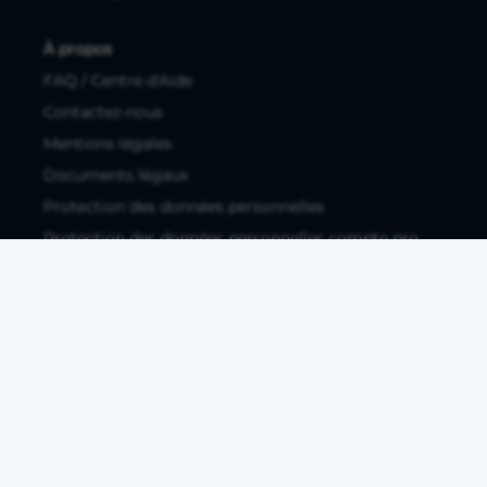
À propos
FAQ / Centre d'Aide
Contactez-nous
Mentions légales
Documents légaux
Protection des données personnelles
Protection des données personnelles compte pro
Paramétrer les cookies
Compte ouvert, sous réserve d'acceptation, auprès d'Okali,
filiale du groupe Crédit Agricole, établissement de monnaie
électronique enregistré à l'ACPR (REGAFI 17448,
www.regafi.fr), SAS au capital social de 5.660.962,00 €, 50 rue
La Boétie, 75008 Paris, RCS Paris 890 111 776. Propulse by CA
est une offre distribuée par Crédit Agricole SA, établissement
de crédit de droit français agréé par l'ACPR, SA au capital
social de 9 123 093 081,00 €, 12, place des Etats-Unis, 92127
Montrouge cedex. R.C.S Nanterre 784 608 416.