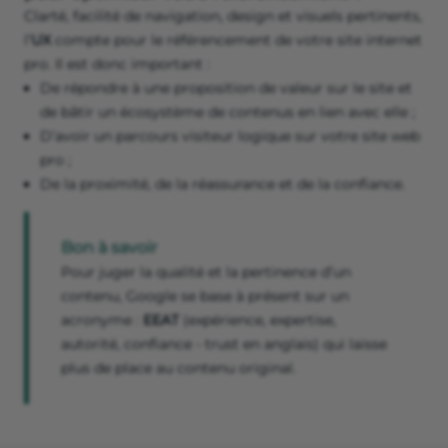
Clarté, facilité de navigation, design et visuels pertinents,
l’
UX
compte pour le référencement de votre site internet
pro. Il est donc important :
De répondre à une proposition de valeur sur le site et
de bâtir un écosystème de contenus en lien avec elle ;
D’avoir un parcours visiteur logique sur votre site web
pro ;
De la proximité, de la réassurance et de la confiance.
Bon à savoir
Pour juger la qualité et la pertinence d’un
contenu, Google se base à présent sur un
acronyme :
EEAT
(expérience, expertise,
autorité, confiance - trust en anglais) qui laisse
plus de place au contenu original.