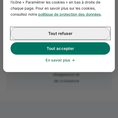
l'icône « Paramétrer les cookies » en bas à droite de
président
chaque page. Pour en savoir plus sur les cookies,
consultez notre
politique de protection des données
.
Société
Limitation de
Plus grand
Commerciale
responsabilité
complexit
pour les
administrat
Tout refuser
associés
Réglementat
Possibilité
plus strict
Tout accepter
d'émettre des
Besoin d
actions ou des
capitaux pl
En savoir plus
parts sociales
important
Potentiel
d'expansion et
de croissance