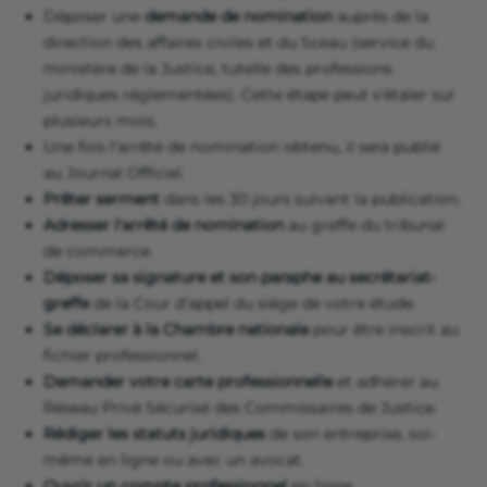
Déposer une
demande de nomination
auprès de la
direction des affaires civiles et du Sceau (service du
ministère de la Justice, tutelle des professions
juridiques réglementées). Cette étape peut s'étaler sur
plusieurs mois.
Une fois l'arrêté de nomination obtenu, il sera publié
au Journal Officiel.
Prêter serment
dans les 30 jours suivant la publication.
Adresser l'arrêté de nomination
au greffe du tribunal
de commerce.
Déposer sa signature et son paraphe au secrétariat-
greffe
de la Cour d’appel du siège de votre étude.
Se déclarer à la Chambre nationale
pour être inscrit au
fichier professionnel.
Demander votre carte professionnelle
et adhérer au
Réseau Privé Sécurisé des Commissaires de Justice.
Rédiger les statuts juridiques
de son entreprise, soi-
même en ligne ou avec un avocat.
Ouvrir un compte professionnel
en ligne.