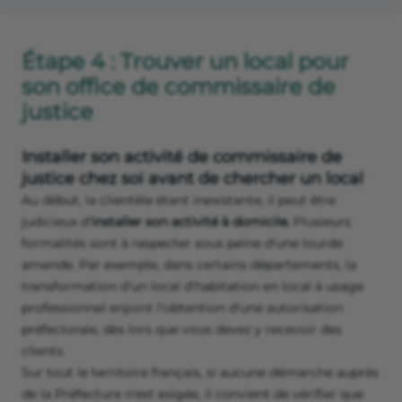
Étape 4 : Trouver un local pour
son office de commissaire de
justice
Installer son activité de commissaire de
justice chez soi avant de chercher un local
Au début, la clientèle étant inexistante, il peut être
judicieux d'
installer son activité à domicile.
Plusieurs
formalités sont à respecter sous peine d'une lourde
amende. Par exemple, dans certains départements, la
transformation d'un local d'habitation en local à usage
professionnel enjoint l'obtention d'une autorisation
préfectorale, dès lors que vous devez y recevoir des
clients.
Sur tout le territoire français, si aucune démarche auprès
de la Préfecture n'est exigée, il convient de vérifier que