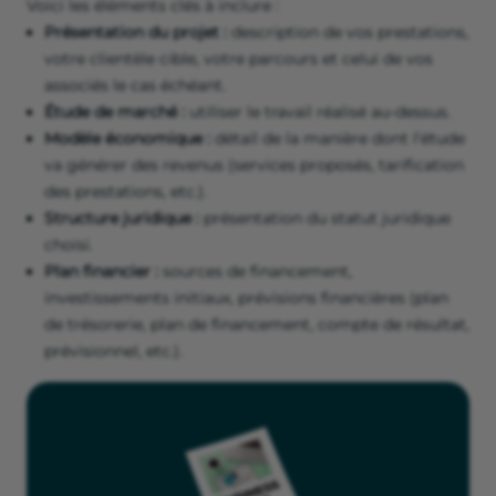
Voici les éléments clés à inclure :
Présentation du projet :
description de vos prestations,
votre clientèle cible, votre parcours et celui de vos
associés le cas échéant.
Étude de marché :
utiliser le travail réalisé au-dessus.
Modèle économique :
détail de la manière dont l'étude
va générer des revenus (services proposés, tarification
des prestations, etc.).
Structure juridique :
présentation du statut juridique
choisi.
Plan financier :
sources de financement,
investissements initiaux, prévisions financières (plan
de trésorerie, plan de financement, compte de résultat,
prévisionnel, etc.).