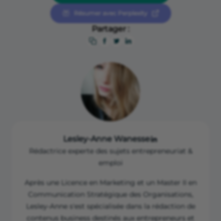
Résumer avec Perplexity
Partager :
Lesley-Anne Wanesse
Rédactrice experte des sujets entrepreneuriat &
emploi
Après une Licence en Marketing et un Master II en
Communication Stratégique des Organisations,
Lesley-Anne s'est spécialisée dans la rédaction de
contenus business destinés aux entrepreneurs et