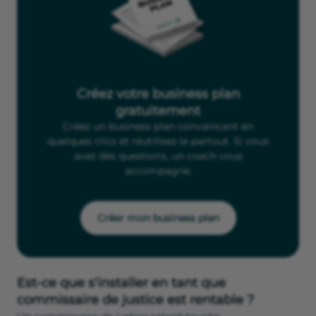
Créez votre business plan
gratuitement
Créez un business plan convaincant en
quelques clics et réutilisez-le partout. Si vous
avez des questions, un coach vous
accompagne.
Créer mon business plan
Est-ce que s'installer en tant que
commissaire de justice est rentable ?