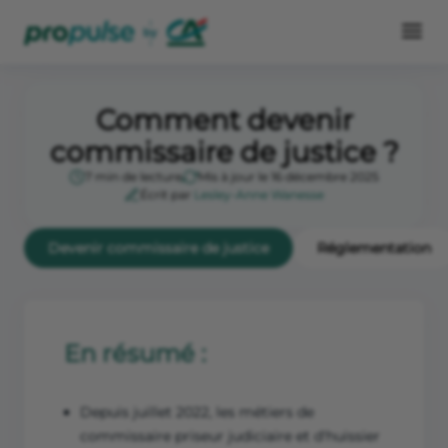
Comment devenir
commissaire de justice ?
7 min de lecture
Mis à jour le 16 décembre 2025
Écrit par
Lesley-Anne Wanesse
Devenir commissaire de justice
Réglementation
En résumé :
Depuis juillet 2022, les métiers de
commissaire priseur judiciaire et d'huissier