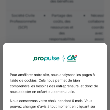
des bénéfices
Société Civile
Partage des
Nécessité 
Professionnelle
coûts, des
collaborer e
(SCP)
ressources et
coordonne
des
avec les
responsabilités
associés
Limite la
Structure
responsabilité
juridique
des associés
complexe
Société
Responsabilité
Formalités 
Pour améliorer notre site, nous analysons les pages à
d'exercice
des associés
création
l'aide de cookies. Cela nous permet de bien
libéral
limitée
onéreuse
comprendre les besoins des entrepreneurs, et donc de
Souplesse du
Cotisation
nous adapter en créant du contenu utile.
fonctionnement
sociales éle
Statut social
pour le
Nous conservons votre choix pendant 6 mois. Vous
protecteur du
président
pouvez changer d'avis à tout moment en cliquant sur