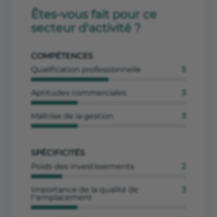
Êtes-vous fait pour ce
secteur d'activité ?
COMPÉTENCES
Qualification professionnelle
5
Aptitudes commerciales
3
Maîtrise de la gestion
3
SPÉCIFICITÉS
Poids des investissements
2
Importance de la qualité de
3
l''emplacement