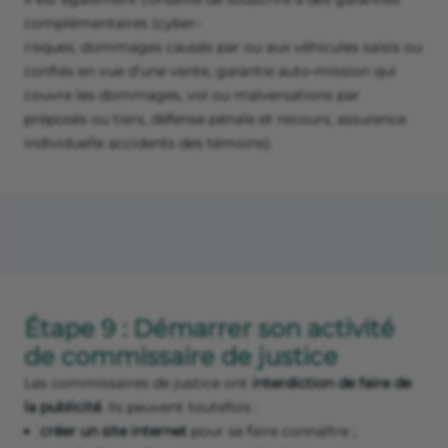
complémentaires (cyber-
risques, dommages causés par ou aux véhicules saisis ou
confiés en vue d’une vente, garantie auto-mission qui
couvre les dommages, vol ou malversations par
préposés ou tiers, défense pénale et recours, assurance
individuelle accidents des témoins).
Étape 9 : Démarrer son activité
de commissaire de justice
Les commissaires de justice ont
interdiction de faire de
la publicité
. Ils peuvent toutefois :
créer un site internet
pour se faire connaître ;