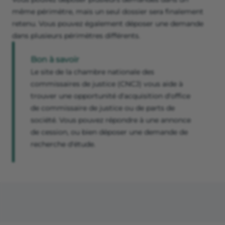
même périmètre, mais un seul dossier sera finalement
retenu. Vous pouvez également déposer une demande
dans plusieurs périmètres différents.
Bon à savoir
Le site de la chambre nationale des
commissaires de justice (CNCJ) vous aide à
trouver une opportunité d'acquisition d'office
de commissaire de justice ou de parts de
société. Vous pouvez répondre à une annonce
de cession, ou bien déposer une demande de
recherche d'étude.