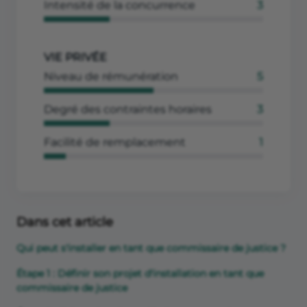
Intensité de la concurrence
3
VIE PRIVÉE
Niveau de rémunération
5
Degré des contraintes horaires
3
Facilité de remplacement
1
Dans cet article
Qui peut s'installer en tant que commissaire de justice ?
Étape 1 : Définir son projet d'installation en tant que
commissaire de justice