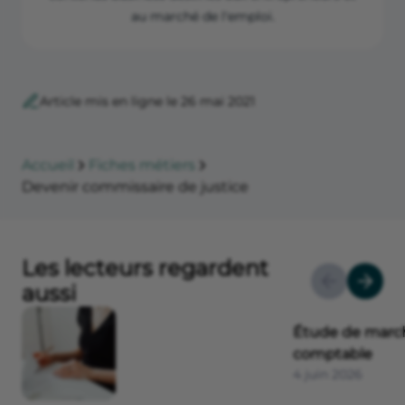
au marché de l'emploi.
Article mis en ligne le 26 mai 2021
Accueil
Fiches métiers
Devenir commissaire de justice
Les lecteurs regardent
aussi
Étude de march
comptable
4 juin 2026