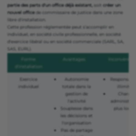
partie des parts d'un office déjà existant,
soit
créer un
nouvel office
de commissaire de justice dans une zone
libre d'installation.
Cette profession réglementée peut s'accomplir en
individuel, en société civile professionnelle, en société
d'exercice libéral ou en société commerciale (SARL, SA,
SAS, EURL).
Forme
Avantages
Inconvénient
d'installation
Exercice
Autonomie
Responsabil
individuel
totale dans la
illimitée
gestion de
Charge
l'activité
administrat
Souplesse dans
plus lourd
les décisions et
l'organisation
Pas de partage