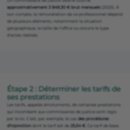
Un commissaire de justice salarié touche
approximativement 3 849,30 € brut mensuels
(2023). À
son compte, la rémunération de ce professionnel dépend
de plusieurs éléments, notamment la situation
géographique, la taille de l'office ou encore le type
d'actes réalisés.
Étape 2 : Déterminer les tarifs de
ses prestations
Les tarifs, appelés émoluments, de certaines prestations
qui incombent aux commissaires de justice sont régis
par la loi. C'est, par exemple, le cas
des procédures
d'injonction
dont le tarif est de
25,54 €
. Ce tarif de base