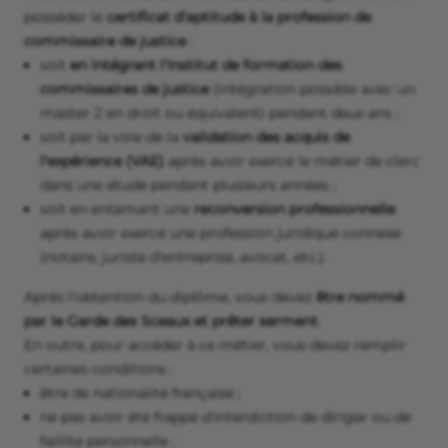
posséder le
certificat d'aptitude à la profession de
commissaire de justice
:
soit
en intégrant l'Institut de formation des
commissaires de justice
(intégration possible avec un
master 2 en droit ou équivalent) pendant deux ans ;
soit par la voie de la
validation des acquis de
l'expérience (VAE)
après avoir exercé le métier de clerc
dans une étude pendant plusieurs années ;
soit en entamant une
reconversion professionnelle
après avoir exercé une profession juridique connexe
(notaire, juriste d'entreprise, avocat, etc.).
Après l'obtention du diplôme, vous devez
être nommé
par le Garde des Sceaux et prêter serment
.
En outre, pour accéder à ce métier, vous devez remplir
certaines conditions :
être de nationalité française ;
ne pas avoir été frappé d'interdiction de diriger ou de
faillite personnelle ;