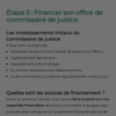
Étape 5 : Financer son office de
commissaire de justice
Les investissements initiaux du
commissaire de justice
Il faut tenir compte de :
l'éventuel emprunt lié à l'achat de parts d'un office ;
l'agencement des locaux ;
l'équipement informatique,
la voiture nécessaire aux déplacements ;
la documentation juridique régulièrement mise à jour.
Quelles sont les sources de financement ?
Dans un premier temps, vous devez
faire le point sur vos
capacités financières
de sorte à connaître le budget que
vous pouvez consacrer à l'acquisition d'une étude ou de