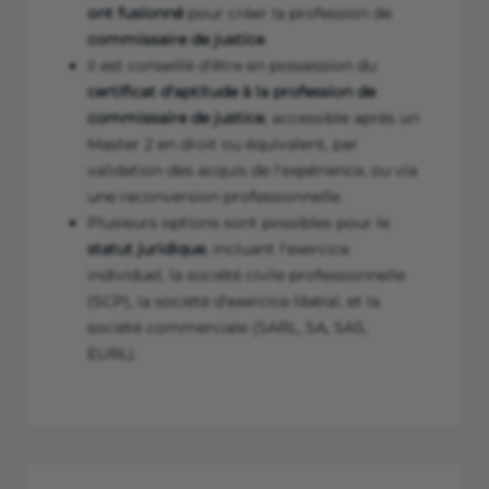
ont fusionné
pour créer la profession de
commissaire de justice
.
Il est conseillé d’être en possession du
certificat d'aptitude à la profession de
commissaire de justice
, accessible après un
Master 2 en droit ou équivalent, par
validation des acquis de l'expérience, ou via
une reconversion professionnelle.
Plusieurs options sont possibles pour le
statut juridique
, incluant l'exercice
individuel, la société civile professionnelle
(SCP), la société d'exercice libéral, et la
société commerciale (SARL, SA, SAS,
EURL).