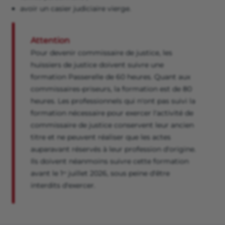
avoir un casier judiciaire vierge.
Attention
Pour devenir commissaire de justice, les
huissiers de justice doivent suivre une
formation Passerelle de 60 heures. Quant aux
commissaires-priseurs, la formation est de 80
heures. Les professionnels qui n'ont pas suivi la
formation nécessaire pour exercer l'activité de
commissaire de justice conservent leur ancien
titre et ne peuvent réaliser que les actes
auparavant réservés à leur profession d'origine.
Ils doivent néanmoins suivre cette formation
avant le 1ᵉʳ juillet 2026, sous peine d'être
interdits d'exercer.