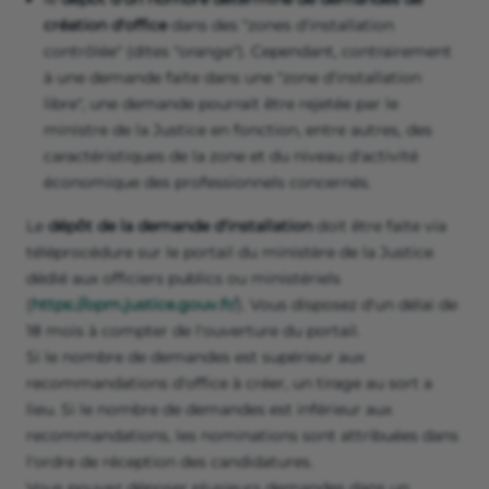
création d'office
dans des "zones d'installation
contrôlée" (dites "orange"). Cependant, contrairement
à une demande faite dans une "zone d'installation
libre", une demande pourrait être rejetée par le
ministre de la Justice en fonction, entre autres, des
caractéristiques de la zone et du niveau d'activité
économique des professionnels concernés.
Le
dépôt de la demande d'installation
doit être faite via
téléprocédure sur le portail du ministère de la Justice
dédié aux officiers publics ou ministériels
(
https://opm.justice.gouv.fr/
). Vous disposez d'un délai de
18 mois à compter de l'ouverture du portail.
Si le nombre de demandes est supérieur aux
recommandations d'office à créer, un tirage au sort a
lieu. Si le nombre de demandes est inférieur aux
recommandations, les nominations sont attribuées dans
l'ordre de réception des candidatures.
Vous pouvez déposer plusieurs demandes dans un