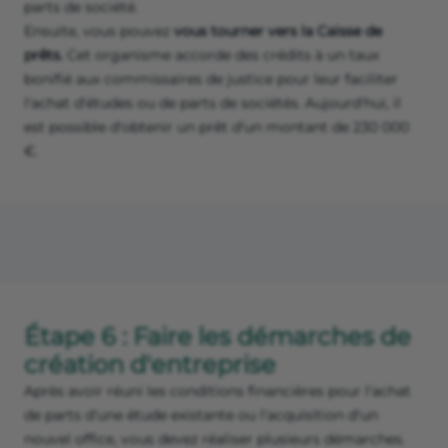
parts de société.
Ensuite, vous pouvez
vous tourner vers la Caisse de
prêts.
Cet organisme accorde des crédits à un taux
bonifié aux commissaires de justice pour leur faciliter
l'achat d'études ou de parts de sociétés. Aujourd'hui, il
est possible d'obtenir un prêt d'un montant de 230 000
€.
Étape 6 : Faire les démarches de
création d'entreprise
Après avoir réuni les conditions financières pour l'achat
de parts d'une étude existante ou l'acquisition d'un
nouvel office, vous devez réaliser plusieurs démarches.