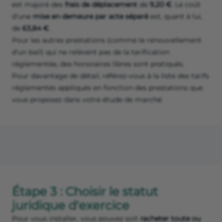
est majoré des
frais de déplacement
de
9,20 €
. Le coût
d'une
mise en demeure par acte séparé
est, quant à lui,
de
63,84 €
.
Pour les autres prestations (comme le renouvellement
d'un bail) qui ne relèvent pas de la tarification
réglementée, des honoraires libres sont pratiqués.
Pour davantage de détail, référez-vous à la liste des tarifs
réglementés appliqués en fonction des prestations que
vous proposez dans votre étude de marché.
Étape 3 : Choisir le statut
juridique d'exercice
Pour vous installer, vous pouvez soit
racheter toute ou