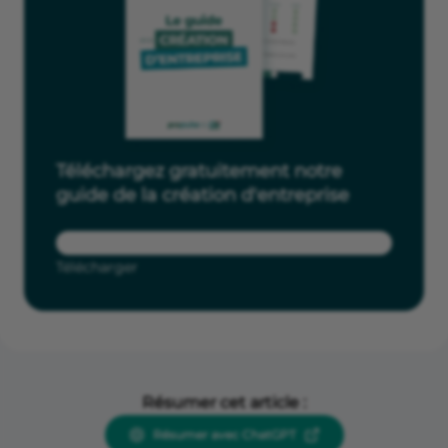
Téléchargez gratuitement notre
guide de la création d'entreprise
Télécharger
Résumer cet article :
Résumer avec ChatGPT