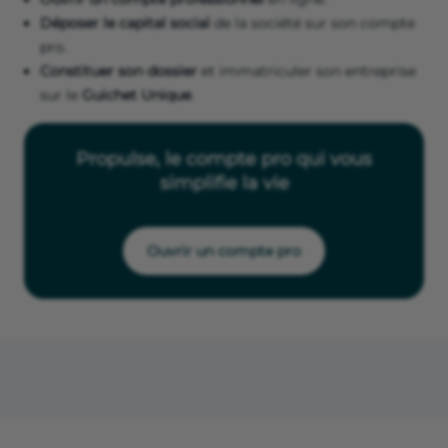
Déposer le capital social
de la société sur son compte
pro.
Constituer son dossier
et immatriculer son entreprise
sur le
Guichet Unique
.
Propulse, le compte pro qui vous
simplifie la vie
Ouvrir un compte pro