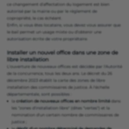
ce changement d'affectation du logement est bien
autorisé par la mairie ou par le règlement de
copropriété, le cas échéant.
Enfin, si vous êtes locataire, vous devez vous assurer que
le bail permet un usage mixte ou d’obtenir une
autorisation écrite de votre propriétaire.
Installer un nouvel office dans une zone de
libre installation
L'ouverture de nouveaux offices est décidée par l'Autorité
de la concurrence, tous les deux ans. Le décret du 26
décembre 2023 établit la carte des zones de libre
installation des commissaires de justice. À l'échelle
départementale, sont possibles :
la
création de nouveaux offices en nombre limité
dans
les "zones d'installation libre" (dites "vertes") et la
nomination d'un certain nombre de commissaires de
justice ;
le
dépôt d'un nombre déterminé de demandes de