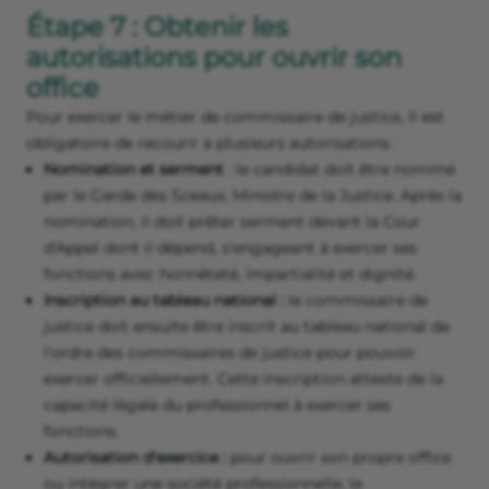
Étape 7 : Obtenir les
autorisations pour ouvrir son
office
Pour exercer le métier de commissaire de justice, il est
obligatoire de recourir à plusieurs autorisations :
Nomination et serment
: le candidat doit être nommé
par le Garde des Sceaux, Ministre de la Justice. Après la
nomination, il doit prêter serment devant la Cour
d'Appel dont il dépend, s'engageant à exercer ses
fonctions avec honnêteté, impartialité et dignité.
Inscription au tableau national :
le commissaire de
justice doit ensuite être inscrit au tableau national de
l'ordre des commissaires de justice pour pouvoir
exercer officiellement. Cette inscription atteste de la
capacité légale du professionnel à exercer ses
fonctions.
Autorisation d'exercice :
pour ouvrir son propre office
ou intégrer une société professionnelle, le