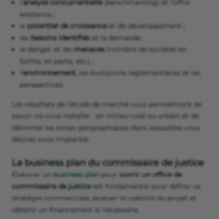
l'
analyse concurrentielle
(benchmarking) et l'offre
existence ;
le
potentiel de croissance
et de développement ;
les
besoins identifiés
et la demande ;
le danger et les
menaces
(nombre de sociétés en
faillite, en perte, etc.) ;
l'
environnement
, les évolutions réglementaires et les
perspectives.
Les résultats de l'étude de marché vous permettront de
savoir où vous installer : en milieu rural ou urbain et de
délimiter les zones géographiques dans lesquelles vous
désirez vous implanter.
Le business plan du commissaire de justice
Élaborer un
business plan
pour
ouvrir un office de
commissaire de justice
est fondamental pour définir sa
stratégie commerciale, évaluer la viabilité du projet et
obtenir un financement si nécessaire.