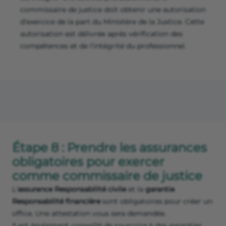
commissaire de justice doit obtenir une autorisation
d'exercice de la part du Ministère de la Justice. Cette
autorisation est délivrée après vérification des
compétences et de l'intégrité du professionnel.
Étape 8 : Prendre les assurances
obligatoires pour exercer
comme commissaire de justice
L'
assurance Responsabilité civile
et la
garantie
Responsabilité financière
sont obligatoires pour créer un
office. Une attestation vous sera demandée.
Il est également conseillé de souscrire à des garanties