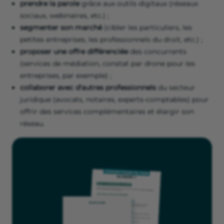
prendre la parole
grâce aux outils digitaux (réseaux
sociaux, webinaires, etc.) ;
segmenter son marché
(cibler les particuliers, les
petites entreprises, les professionnels du droit, etc.) ;
proposer une offre différenciée
des concurrents
(services de médiation, constat par drone pour les
entreprises, par exemple) ;
collaborer avec d'autres professionnels
du secteur
juridique (avocats, notaires, experts-comptables) pour
offrir des services complémentaires et élargir son
réseau.