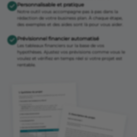
Personnalisable et pratique
Notre outil vous accompagne pas à pas dans la
rédaction de votre business plan. À chaque étape,
des exemples et des aides sont là pour vous aider.
Prévisionnel financier automatisé
Les tableaux financiers sur la base de vos
hypothèses. Ajustez vos prévisions comme vous le
voulez et vérifiez en temps réel si votre projet est
rentable.