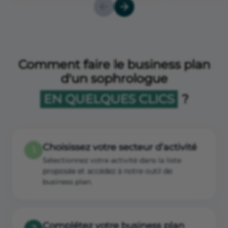
Comment faire le business plan
d'un sophrologue
EN QUELQUES CLICS
?
Choisissez votre secteur d’activité
1
Sélectionnez votre activité dans la liste
proposée et accédez à notre outil de
business plan.
Complétez votre business plan