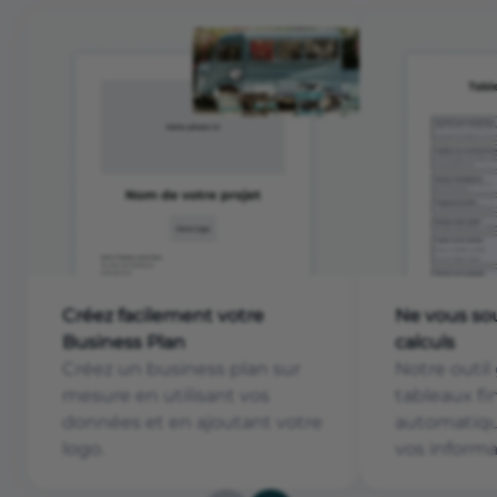
Créez facilement votre
Ne vous sou
Business Plan
calculs
Créez un business plan sur
Notre outil
mesure en utilisant vos
tableaux fi
données et en ajoutant votre
automatiqu
logo.
vos informa