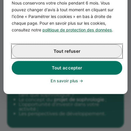
Nous conservons votre choix pendant 6 mois. Vous
pouvez changer d'avis à tout moment en cliquant sur
La présentation de votre projet de
l'icône « Paramétrer les cookies » en bas à droite de
sophrologue
chaque page. Pour en savoir plus sur les cookies,
consultez notre
politique de protection des données
.
Dans cette première étape du business
plan, vous décrivez votre
projet de
sophrologie
dans les grandes lignes. C’est
l’
executive summary
qui permet d’estimer
Tout refuser
le potentiel commercial et donne envie de
lire la suite du business plan.
En 2 pages maximum, l’executive summary
Tout accepter
présente :
Le sophrologue et son équipe. Vos
En savoir plus
compétences, qualifications, expérience.
En quoi êtes-vous légitime à exercer en
tant que sophrologue
?
Le concept du
projet de sophrologie
;
L’opportunité d’investir dans votre
activité ;
Les perspectives de développement.