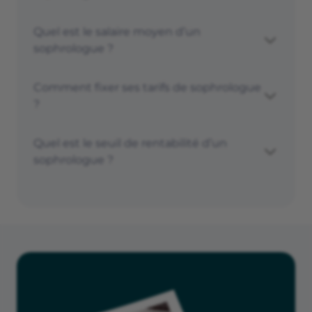
Quel est le salaire moyen d’un
sophrologue ?
Comment fixer ses tarifs de sophrologue
?
Quel est le seuil de rentabilité d’un
sophrologue ?