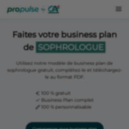
Faites votre business plan
de
SOPHROLOGUE
Utilisez notre modèle de business plan de
sophrologue gratuit, complétez-le et téléchargez-
le au format PDF.
100 % gratuit
Business Plan complet
100 % personnalisable