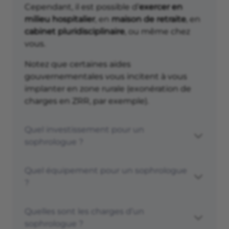
Cependant, il est possible d’
exercer en
milieu hospitalier
, en
maison de retraite
, en
cabinet pluridisciplinaire
, ou même chez
vous.
Notez que certaines aides
gouvernementales vous incitent à vous
implanter en zone rurale (exonération de
charges en ZRR, par exemple).
Quel investissement pour un
sophrologue ?
Quel équipement pour un sophrologue
?
Quelles sont les charges d’un
sophrologue ?