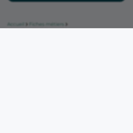
Accueil
Fiches métiers
Ouvrir un cabinet de sophrologie : le guide
complet
Sophrologue
Les lecteurs regardent
aussi
Étude de marché
beauté
8 juin 2026