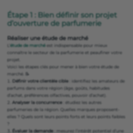
Étape 1 : Bien définir son projet
d’ouverture de parfumerie
Réaliser une étude de marché
L’
étude de marché
est indispensable pour mieux
connaître le secteur de la parfumerie et peaufiner votre
projet.
Voici les étapes clés pour mener à bien votre étude de
marché. 📝
Définir votre clientèle cible
: identifiez les amateurs de
parfums dans votre région (âge, goûts, habitudes
d’achat, préférences olfactives, pouvoir d’achat).
Analyser la concurrence
: étudiez les autres
parfumeries de la région. Quelles marques proposent-
elles ? Quels sont leurs points forts et leurs points faibles
?
Évaluer la demande
: mesurez l’intérêt potentiel d’une