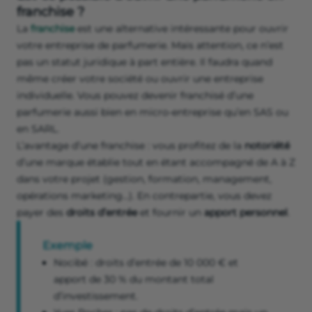
franchise ?
La
franchise
est une alternative intéressante pour ouvrir
votre entreprise de parfumerie. Mais attention, ce n’est
pas un statut juridique à part entière. Il faudra quand
même créer votre société ou ouvrir une entreprise
individuelle. Vous pouvez devenir franchisé d’une
parfumerie aussi bien en micro-entreprise qu’en SAS ou
en SARL.
L’avantage d’une franchise : vous profitez de la
notoriété
d’une marque établie tout en étant accompagné de A à Z
dans votre projet (gestion, formation, management,
opérations marketing…). En contrepartie, vous devez
payer des
droits d’entrée
et fournir un
apport personnel
.
Exemple
Nocibé : droits d’entrée de 10 000 € et
apport de 30 % du montant total
d’investissement.