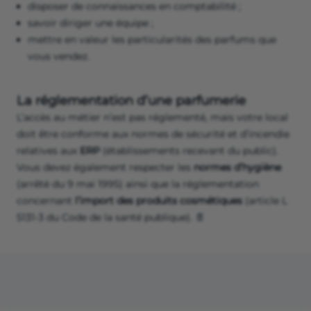
disposer de connaissances en comptabilité ;
savoir diriger une équipe ;
mettre en valeur les particularités des parfums que
vous vendez.
La réglementation d’une parfumerie
L’accès au métier n’est pas réglementé, mais votre local
doit être conforme aux normes de sécurité et d’incendie
relatives aux
ERP
(établissements recevant du public).
Vous devez également respecter les
normes d’hygiène
(arrêté du 9 mai 1995) ainsi que la réglementation
concernant
l’import des produits cosmétiques
(article L
5131-3 du Code de la santé publique). 📄