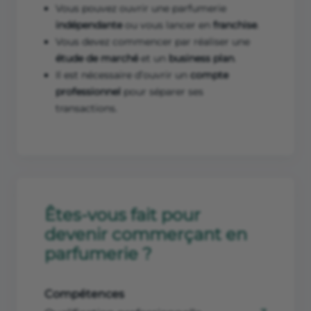
Vous pouvez ouvrir une parfumerie
indépendante
ou vous lancer en
franchise
.
Vous devez commencer par réaliser une
étude de marché
et un
business plan
.
Il est nécessaire d’ouvrir un
compte
professionnel
pour séparer ses
transactions.
Êtes-vous fait pour
devenir commerçant en
parfumerie ?
Compétences