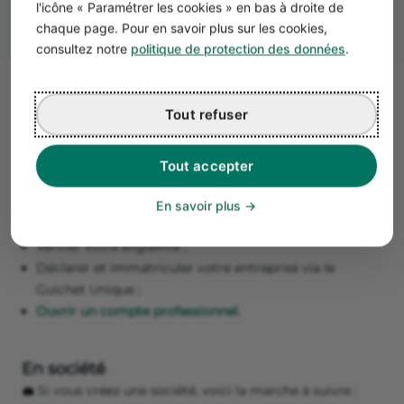
l'icône « Paramétrer les cookies » en bas à droite de
chaque page. Pour en savoir plus sur les cookies,
consultez notre
politique de protection des données
.
Étape 3 : Comment créer son
Tout refuser
entreprise de parfumerie ?
Tout accepter
En micro-entreprise
🔑 Si vous souhaitez ouvrir une micro-entreprise, les
En savoir plus
démarches sont très rapides :
Vérifier votre éligibilité ;
Déclarer et immatriculer votre entreprise via le
Guichet Unique ;
Ouvrir un compte professionnel
.
En société
💼 Si vous créez une société, voici la marche à suivre :