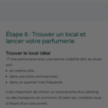
Étape 6 : Trouver un local et
lancer votre parfumerie
Trouver le local idéal
📍 Une parfumerie avec une bonne visibilité doit se situer
soit :
en centre-ville ;
dans une zone commerciale ;
dans un quartier très fréquenté.
Il est important de choisir un local proche d’un parking
ou des transports en commun. Et bien sûr, installez-vous
à l’écart d’un concurrent.