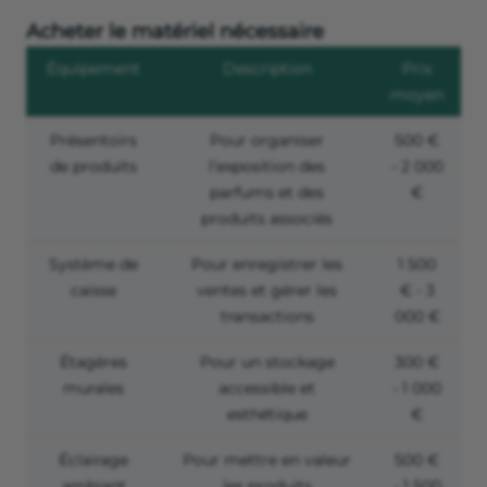
Acheter le matériel nécessaire
Équipement
Description
Prix
moyen
Présentoirs
Pour organiser
500 €
de produits
l’exposition des
- 2 000
parfums et des
€
produits associés
Système de
Pour enregistrer les
1 500
caisse
ventes et gérer les
€ - 3
transactions
000 €
Étagères
Pour un stockage
300 €
murales
accessible et
- 1 000
esthétique
€
Éclairage
Pour mettre en valeur
500 €
ambiant
les produits
- 1 500