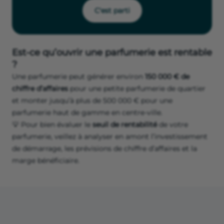
C'est parti
Est-ce qu’ouvrir une parfumerie est rentable
?
Une parfumerie peut générer environ
150 000 € de
chiffre d’affaires
pour une petite parfumerie de quartier
et monter jusqu’à plus de 500 000 € pour une
parfumerie haut de gamme en centre-ville.
💡 Pour bien évaluer le
seuil de rentabilité
de votre
parfumerie, veillez à analyser en amont l’investissement
de démarrage, les prévisions de chiffre d’affaires et la
marge bénéficiaire.