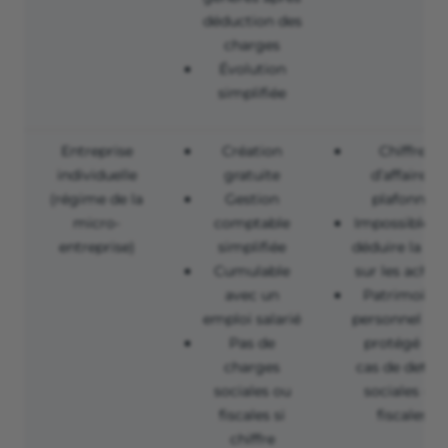
déduction des
charges
Évolution
simplifiée
Entreprise
Création
Chiffre
individuelle
gratuite
d’affaires
(régime de la
Gestion
plafonné
micro-
comptable
Impossible d
entreprise)
simplifiée
déduire la TV
Cumulable
sur les achat
avec un
Patrimoine
emploi salarié
personnel no
Pas de
protégé en
charges
cas de dettes
sociales ou
sociales ou
fiscales si
fiscales
chiffre