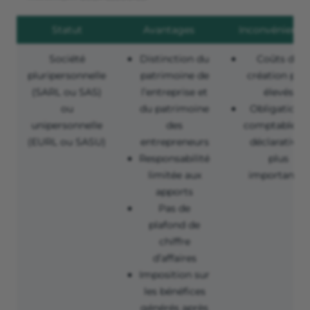
Statut
Avantages
Inconvénients
Société
Distinction du
Coûts de
pluripersonnelle
patrimoine de
création plus
(SARL ou SAS)
l’entreprise et
élevés
ou
du patrimoine
Obligations
unipersonnelle
des
comptables e
(EURL ou SASU)
entrepreneurs
déclaratives
Responsabilité
plus
limitée aux
importantes
apports
Pas de
plafond de
chiffre
d’affaires
Imposition sur
les bénéfices
générés après