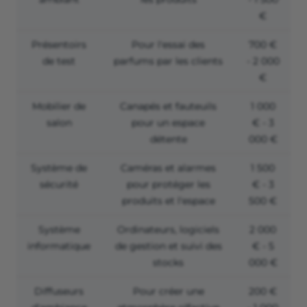
€
Présentoirs
Pour l'essai des
700 €
de test
parfums par les clients
- 2 000
€
Mobilier de
Canapés et fauteuils
1 000
salon
pour un espace
€ - 3
détente
000 €
Système de
Caméras et alarmes
1 500
sécurité
pour protéger les
€ - 3
produits et l'espace
500 €
Système
Ordinateurs, logiciels
2 000
informatique
de gestion et suivi des
€ - 5
stocks
000 €
Diffuseurs
Pour créer une
200 €