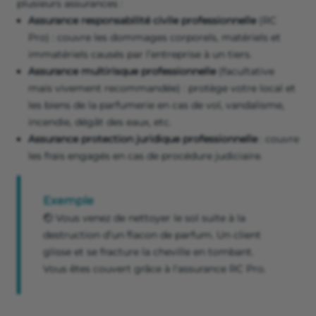
plusieurs assurances :
Assurance responsabilité civile professionnelle
(RC
Pro) : couvre les dommages corporels, matériels et
immatériels causés par l’entreprise à un tiers.
Assurance multirisque professionnelle
(facultative
mais vivement recommandée) : protège votre local et
les biens de la parfumerie en cas de vol, vandalisme,
incendie, dégât des eaux, etc.
Assurance protection juridique professionnelle
: couvre
les frais engagés en cas de procédure judiciaire.
Exemple
🤕 Vous venez de nettoyer le sol suite à la
destruction d’un flacon de parfum. Un client
glisse et se fracture la cheville en tombant.
Vous êtes couvert grâce à l'assurance RC Pro.