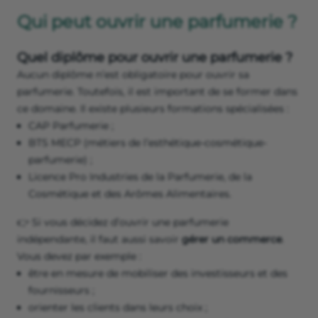
Qui peut ouvrir une parfumerie ?
Quel diplôme pour ouvrir une parfumerie ?
Aucun diplôme n’est obligatoire pour ouvrir sa
parfumerie. Toutefois, il est important de se former dans
ce domaine. Il existe plusieurs formations spécialisées :
CAP Parfumerie ;
BTS MECP (métiers de l’esthétique-cosmétique-
parfumerie) ;
Licence Pro Industries de la Parfumerie, de la
Cosmétique et des Arômes Alimentaires.
👉 Si vous décidez d’ouvrir une parfumerie
indépendante, il faut aussi savoir
gérer un commerce
.
Vous devez par exemple :
être en mesure de mobiliser des investisseurs et des
fournisseurs ;
orienter les clients dans leurs choix ;