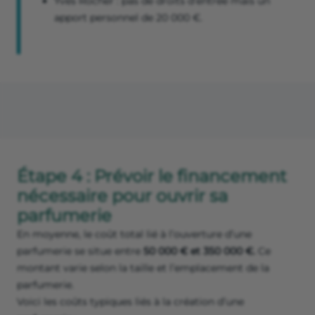
Yves Rocher : pas de droits d’entrée mais un
apport personnel de 20 000 €.
Étape 4 : Prévoir le financement
nécessaire pour ouvrir sa
parfumerie
En moyenne, le coût total lié à l’ouverture d’une
parfumerie se situe entre
50 000 € et 350 000 €.
Ce
montant varie selon la taille et l’emplacement de la
parfumerie.
Voici les coûts typiques liés à la création d’une