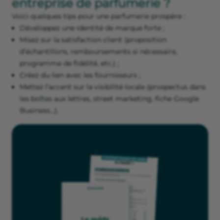
entreprise de parfumerie ?
Voici quelques tips pour une parfumerie prospère :
Développez une identité de marque forte ;
Misez sur la satisfaction client (proposition
d’échantillons, remboursements si nécessaire,
programme de fidélité, etc.) ;
Créez du lien avec les fournisseurs ;
Mettez l’accent sur la visibilité locale (prospectus dans
les boîtes aux lettres, street marketing, fiche Google
Business…).