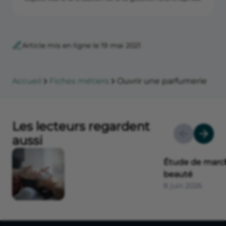
Article mis en ligne le 19 mai 2021
Accueil
Fiches métiers
Ouvrir une parfumerie
Les lecteurs regardent
aussi
Étude de marché
beauté
8 juin 2026