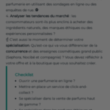
parfumerie en utilisant des sondages en ligne ou des
enquêtes de rue. 🕵️
Analyser les tendances du marché
: les
consommateurs sont-ils plus enclins à acheter des
ingrédients naturels, des marques éthiques ou des
expériences personnalisées ?
☝️ C’est aussi le moment de déterminer votre
spécialisation
. Qu’est-ce qui va vous différencier de la
concurrence
et des enseignes cosmétiques grand public
(Sephora, Nocibé et compagnie) ? Vous devez réfléchir à
votre offre et à la boutique que vous souhaitez créer.
Checklist
Ouvrir une parfumerie en ligne ?
Mettre en place un service de click-and-
collect ?
Se spécialiser dans la vente de parfums haut
de gamme ?