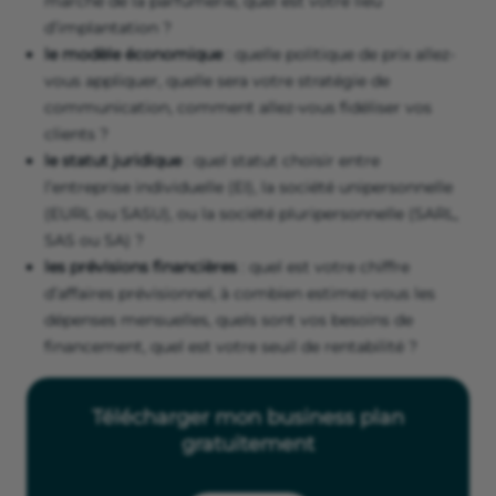
marché de la parfumerie, quel est votre lieu
d’implantation ?
le modèle économique
: quelle politique de prix allez-
vous appliquer, quelle sera votre stratégie de
communication, comment allez-vous fidéliser vos
clients ?
le statut juridique
: quel statut choisir entre
l’entreprise individuelle (EI), la société unipersonnelle
(EURL ou SASU), ou la société pluripersonnelle (SARL,
SAS ou SA) ?
les prévisions financières
: quel est votre chiffre
d’affaires prévisionnel, à combien estimez-vous les
dépenses mensuelles, quels sont vos besoins de
financement, quel est votre seuil de rentabilité ?
Télécharger mon business plan
gratuitement