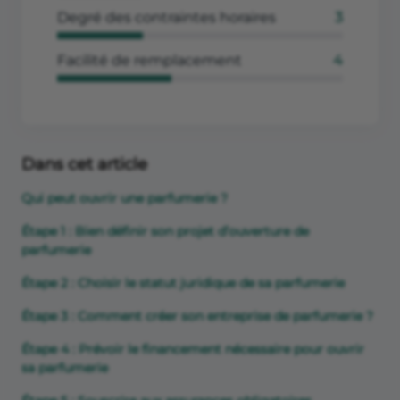
Degré des contraintes horaires
3
Facilité de remplacement
4
Dans cet article
Qui peut ouvrir une parfumerie ?
Étape 1 : Bien définir son projet d’ouverture de
parfumerie
Étape 2 : Choisir le statut juridique de sa parfumerie
Étape 3 : Comment créer son entreprise de parfumerie ?
Étape 4 : Prévoir le financement nécessaire pour ouvrir
sa parfumerie