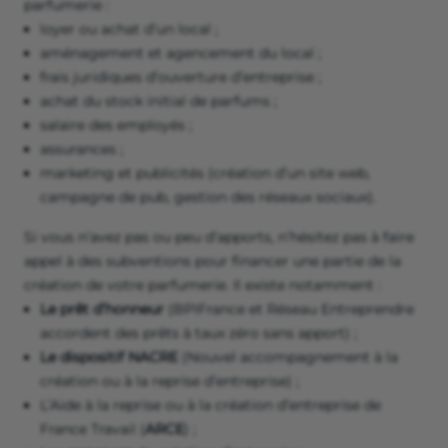
parfumerie :
loyer ou achat d’un local ;
aménagement et agencement du local ;
frais juridiques d’ouverture d’entreprise ;
achat du stock initial de parfums ;
salaire des employés ;
assurances ;
marketing et publicités (création d’un site web,
campagne de pub, gestion des réseaux sociaux).
Si vous n’avez pas ou peu d’apports, n’hésitez pas à faire
appel à des subventions pour financer une partie de la
création de votre parfumerie. Il existe notamment :
Le prêt d’honneur
(BPIFrance et Réseau Entreprendre
accordent des prêts à taux zéro sans apport) ;
Le dispositif NACRE
(Nouvel accompagnement à la
création ou à la reprise d’entreprise) ;
L’Aide à la reprise ou à la création d’entreprise de
France Travail (
ARCE
) ;