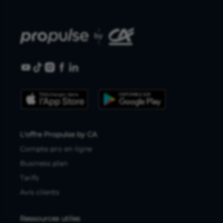
L'offre Propulse by CA
Compte pro en ligne
Business plan
Tarifs
Avis clients
Ressources utiles