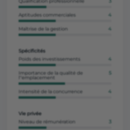
Qualification professionnelle
3
Aptitudes commerciales
4
Maîtrise de la gestion
4
Spécificités
Poids des investissements
4
Importance de la qualité de
5
l''emplacement
Intensité de la concurrence
4
Vie privée
Niveau de rémunération
3