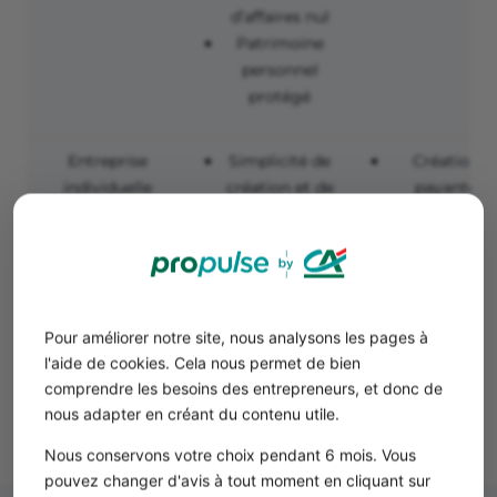
d’affaires nul
Patrimoine
personnel
protégé
Entreprise
Simplicité de
Création
individuelle
création et de
payante
classique
gestion
Responsabilit
Options
entière
sociales et
fiscales
variées
Pour améliorer notre site, nous analysons les pages à
Patrimoine
l'aide de cookies. Cela nous permet de bien
personnel
comprendre les besoins des entrepreneurs, et donc de
protégé
nous adapter en créant du contenu utile.
Nous conservons votre choix pendant 6 mois. Vous
pouvez changer d'avis à tout moment en cliquant sur