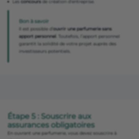
Les
concours
de création d’entreprise.
Bon à savoir
Il est possible d’
ouvrir une parfumerie sans
apport personnel
. Toutefois, l’apport personnel
garantit la solidité de votre projet auprès des
investisseurs potentiels.
Étape 5 : Souscrire aux
assurances obligatoires
En ouvrant une parfumerie, vous devez souscrire à