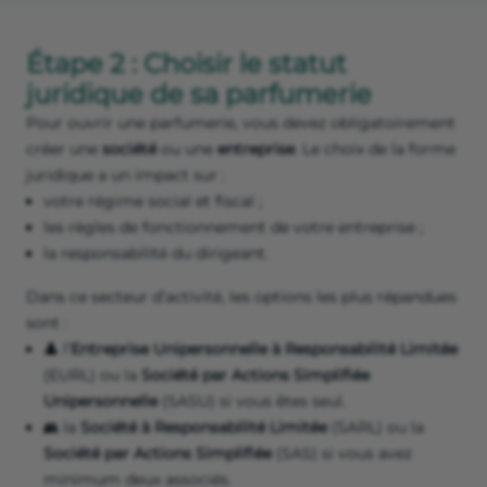
Étape 2 : Choisir le statut
juridique de sa parfumerie
Pour ouvrir une parfumerie, vous devez obligatoirement
créer une
société
ou une
entreprise
. Le choix de la forme
juridique a un impact sur :
votre régime social et fiscal ;
les règles de fonctionnement de votre entreprise ;
la responsabilité du dirigeant.
Dans ce secteur d’activité, les options les plus répandues
sont :
👤 l’
Entreprise Unipersonnelle à Responsabilité Limitée
(EURL) ou la
Société par Actions Simplifiée
Unipersonnelle
(SASU) si vous êtes seul.
👥 la
Société à Responsabilité Limitée
(SARL) ou la
Société par Actions Simplifiée
(SAS) si vous avez
minimum deux associés.