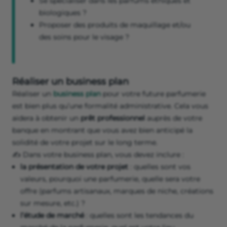
Se spécialiser dans les parfums éthiques et
biologiques ?
Proposer des produits de maquillage et/ou
des soins pour le visage ?
Réaliser un business plan
Réaliser un
business plan
pour votre future parfumerie
est bien plus qu’une formalité administrative. Cela vous
aidera à obtenir un
prêt professionnel
auprès de votre
banque en montrant que vous avez bien anticipé la
solidité de votre projet sur le long terme.
✍️ Dans votre business plan, vous devez inclure :
la présentation de votre projet
: quelles sont vos
valeurs, pourquoi une parfumerie, quelle sera votre
offre (parfums artisanaux, marques de niche, créations
sur mesure, etc.) ?
l’étude de marché
: quelles sont les tendances du