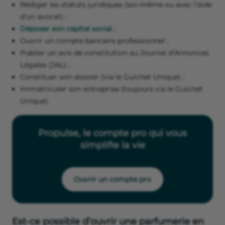
Rédiger les statuts juridiques (soi-même ou avec l’aide
d’un avocat) ;
Déposer son capital social
;
Ouvrir un compte bancaire professionnel ;
Publier un avis de constitution au Journal d’Annonces
Légales (JAL) ;
Constituer son dossier (via le Guichet Unique) ;
Immatriculer son entreprise (toujours via le Guichet
Unique).
Propulse, le compte pro qui vous
simplifie la vie
Ouvrir un compte pro
Est-ce possible d’ouvrir une parfumerie en