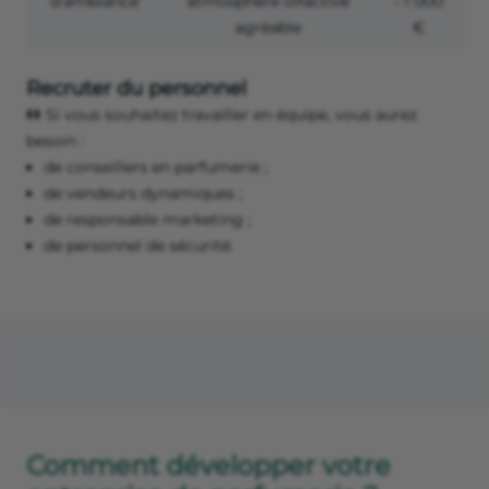
d'ambiance
atmosphère olfactive
- 1 000
agréable
€
Recruter du personnel
👭 Si vous souhaitez travailler en équipe, vous aurez
besoin :
de conseillers en parfumerie ;
de vendeurs dynamiques ;
de responsable marketing ;
de personnel de sécurité.
Comment développer votre