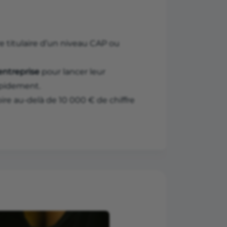
tre titulaire d’un niveau CAP ou
entreprise
pour lancer leur
apidement.
ire au-delà de 10 000 € de chiffre