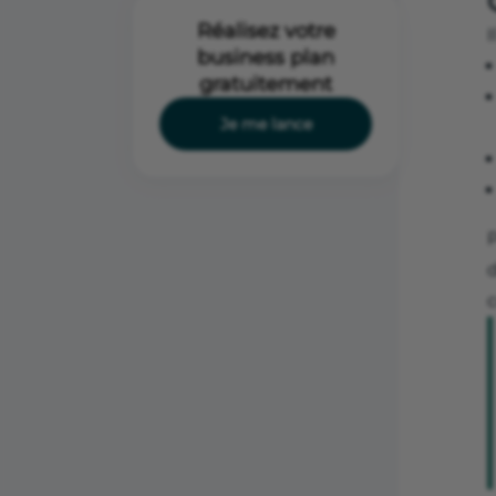
Réalisez votre
I
business plan
gratuitement
Je me lance