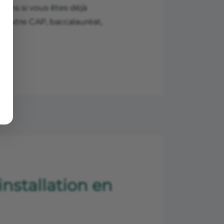
2 ans si vous êtes déjà
(autre CAP, baccalauréat,
’installation en