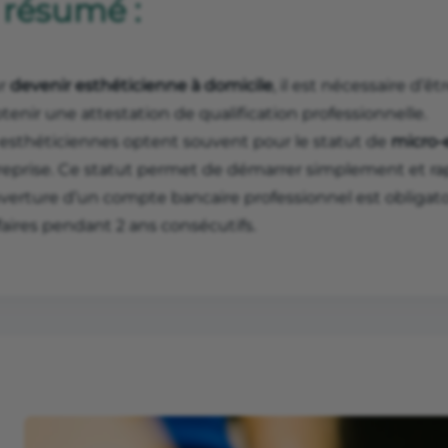
 résumé :
r
devenir esthéticienne à domicile
, il est nécessaire d’ê
tenir une attestation de qualification professionnelle.
 esthéticiennes optent souvent pour le statut de
micro-
reprise. Ce statut permet de démarrer simplement et r
uverture d’un compte bancaire professionnel est obligato
faires pendant 2 ans consécutifs.