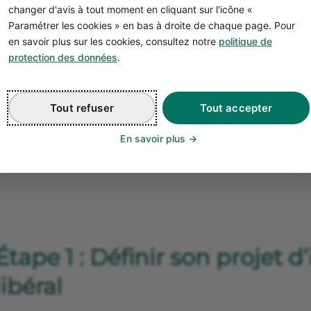
changer d'avis à tout moment en cliquant sur l'icône «
Le CAP Esthétique peut se passer en 1 an au lieu de 
Paramétrer les cookies » en bas à droite de chaque page. Pour
titulaire d’un diplôme du même niveau ou supérieur 
en savoir plus sur les cookies, consultez notre
politique de
etc.).
protection des données
.
Tout refuser
Tout accepter
En savoir plus
Étape 1 : Définir son projet d
libéral