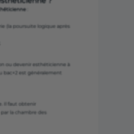
esthéticienne ?
théticienne
:
e (la poursuite logique après
;
on ou devenir esthéticienne à
au bac+2 est généralement
 Il faut obtenir
ée par la chambre des