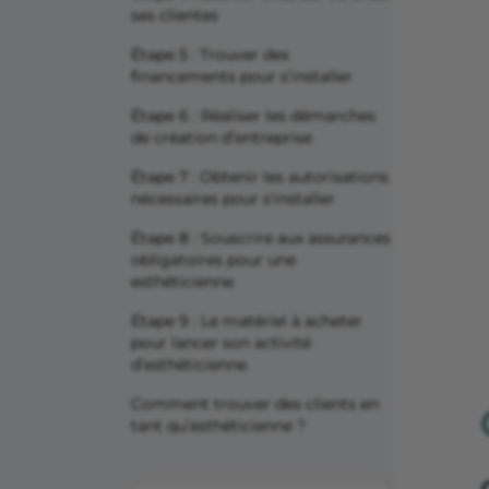
ses clientes
Étape 5 : Trouver des
financements pour s’installer
Étape 6 : Réaliser les démarches
de création d’entreprise
Étape 7 : Obtenir les autorisations
nécessaires pour s'installer
Étape 8 : Souscrire aux assurances
obligatoires pour une
esthéticienne
Étape 9 : Le matériel à acheter
pour lancer son activité
d’esthéticienne
Comment trouver des clients en
tant qu’esthéticienne ?