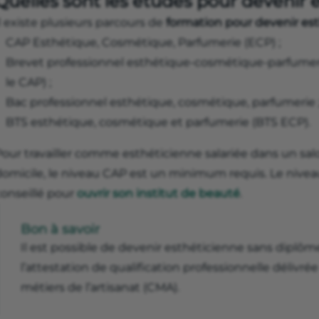
Quelles sont les études pour devenir 
l existe plusieurs parcours de
formation pour devenir es
CAP Esthétique, Cosmétique, Parfumerie (ECP) ;
Brevet professionnel esthétique-cosmétique-parfumeri
le CAP) ;
Bac professionnel esthétique, cosmétique, parfumerie 
BTS esthétique, cosmétique et parfumerie (BTS ECP).
Pour travailler comme esthéticienne salariée dans un sal
domicile, le niveau CAP est un minimum requis. Le nive
conseillé pour
ouvrir son institut de beauté
.
Bon à savoir
Il est possible de devenir esthéticienne sans diplôme.
l’attestation de qualification professionnelle délivr
métiers de l’artisanat (CMA).