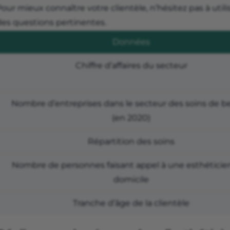
our mieux connaître votre clientèle, n’hésitez pas à uti
des questions pertinentes.
Données
Chiffre d’affaires du secteur
Nombre d’entreprises dans le secteur des soins de b
(en 2020)
Répartition des soins
Nombre de personnes faisant appel à une esthéticie
domicile
Tranche d’âge de la clientèle