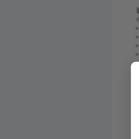
P
D
s