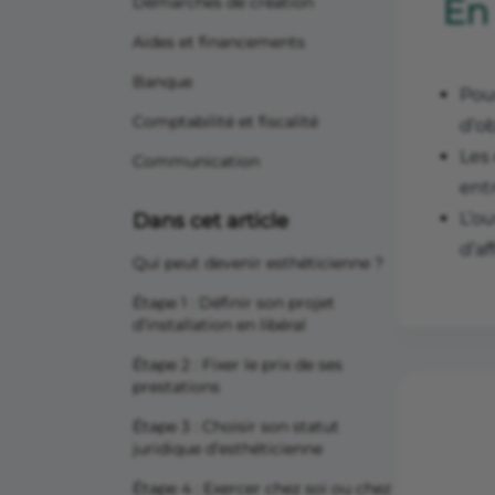
En
Démarches de création
Aides et financements
Banque
Pou
Comptabilité et fiscalité
d’ob
Les
Communication
ent
L’o
Dans cet article
d’af
Qui peut devenir esthéticienne ?
Étape 1 : Définir son projet
d’installation en libéral
Étape 2 : Fixer le prix de ses
prestations
Étape 3 : Choisir son statut
juridique d’esthéticienne
Étape 4 : Exercer chez soi ou chez