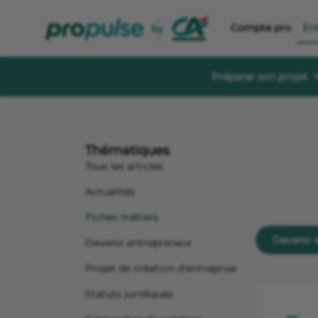
Compte pro
En
Préparer son projet
Se former et éc
Guides à té
Thématiques
Des guides gratu
sereinement
Tous les articles
Le Crédit Ag
Actualités
Événements, aid
création d’entre
Fiches métiers
Forum de di
Devenir 
Devenir entrepreneur
Un espace dédié
s'informer, s'in
Projet de création d'entreprise
Statuts juridiques