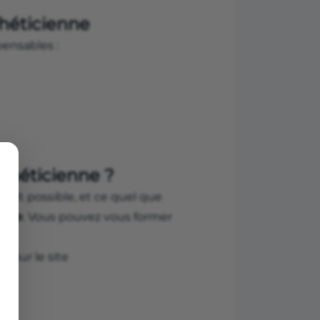
théticienne
pensables :
théticienne ?
fait possible, et ce quel que
ique
. Vous pouvez vous former
ion.
s sur le site