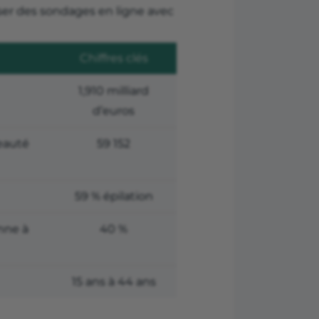
liser des sondages en ligne avec
Chiffres clés
1,910 milliard
d’euros
eauté
59 152
59 % épilation
nne à
40 %
15 ans à 44 ans