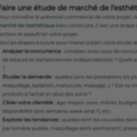
Faire une étude de marché de l’esthé
our connaître le potentiel commercial de votre projet, r
marché de l'esthétique
bien construite. C’est une étape 
ecteur et peaufiner votre projet.
Voici les étapes à suivre pour mener à bien votre étude 
Analyser la concurrence
: combien avez-vous de concurr
de beauté et esthéticiennes indépendantes) ? Quels sont
?
Étudier la demande
: quelles sont les prestations les 
maquillage, épilation, manucure, massage…) ? Est-ce i
produits à l’achat en plus des soins ?
Cibler votre clientèle
: âge moyen, sexe, métier, budge
disponibilité (soir, semaine, week-end ?), etc.
Explorer les tendances
: quelles sont les nouvelles dem
par lumière pulsée, maquillage semi-permanent, press