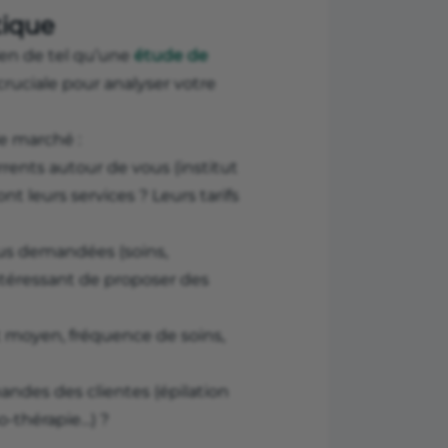
tique
ien de tel qu’une
étude de
cruciale pour analyser votre
de marché :
ents autour de vous (institut
 leurs services ? Leurs tarifs
plus demandées (soins,
ntéressant de proposer des
t moyen, fréquence de soins,
andes des clientes (épilation
o-thérapie…) ?