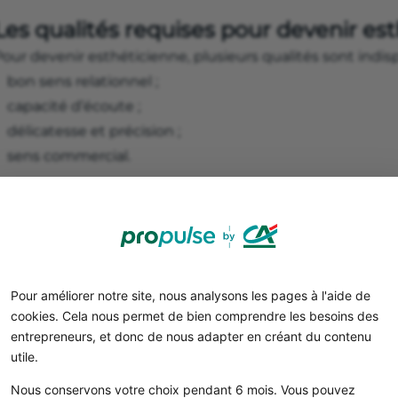
Les qualités requises pour devenir es
our devenir esthéticienne, plusieurs qualités sont indis
bon sens relationnel ;
capacité d’écoute ;
délicatesse et précision ;
sens commercial.
Comment se reconvertir en tant qu’es
evenir esthéticienne suite à une reconversion est tout à 
oit votre âge. Il faudra simplement passer le
CAP Esthét
à distance, un réel avantage dans un projet de reconvers
Pour améliorer notre site, nous analysons les pages à l'aide de
cookies. Cela nous permet de bien comprendre les besoins des
Cette formation peut être
éligible au CPF
, renseignez-vou
entrepreneurs, et donc de nous adapter en créant du contenu
moncompteformation.gouv pour connaître vos droits.
utile.
Bon à savoir
Nous conservons votre choix pendant 6 mois. Vous pouvez