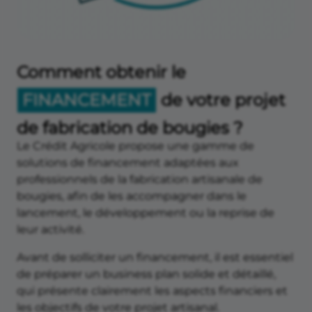
Comment obtenir le
FINANCEMENT
de votre projet
de fabrication de bougies ?
Le Crédit Agricole propose une gamme de
solutions de financement adaptées aux
professionnels de la fabrication artisanale de
bougies, afin de les accompagner dans le
lancement, le développement ou la reprise de
leur activité.
Avant de solliciter un financement, il est essentiel
de préparer un business plan solide et détaillé,
qui présente clairement les aspects financiers et
les objectifs de votre projet artisanal.