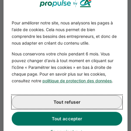
Pour améliorer notre site, nous analysons les pages à
l'aide de cookies. Cela nous permet de bien
comprendre les besoins des entrepreneurs, et donc de
nous adapter en créant du contenu utile.
La présentation de votre projet de
Nous conservons votre choix pendant 6 mois. Vous
fabrication de bougies
pouvez changer d'avis à tout moment en cliquant sur
Votre business plan doit débuter par une
l'icône « Paramétrer les cookies » en bas à droite de
présentation concise de votre activité de
chaque page. Pour en savoir plus sur les cookies,
fabrication de bougies.
consultez notre
politique de protection des données
.
Expliquez clairement votre concept
, en
mettant l'accent sur les aspects uniques de
vos produits, tels que l'utilisation de cire
naturelle, les parfums personnalisés, ou les
Tout refuser
designs originaux.
Décrivez votre clientèle cible
, qu'elle soit
constituée de particuliers en quête
Tout accepter
d'ambiance cosy pour leur intérieur ou de
professionnels (comme des spas et des