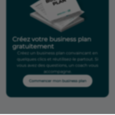
Créez votre business plan
gratuitement
Créez un business plan convaincant en
quelques clics et réutilisez-le partout. Si
vous avez des questions, un coach vous
accompagne.
Commencer mon business plan