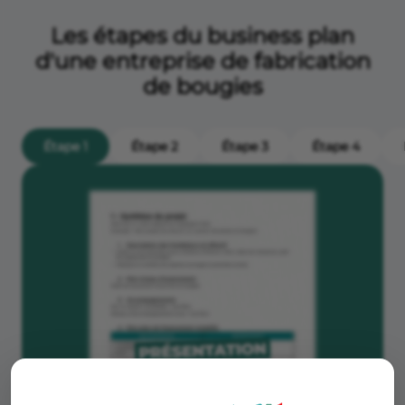
Les étapes du business plan
d'une entreprise de fabrication
de bougies
Étape 1
Étape 2
Étape 3
Étape 4