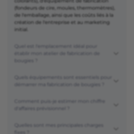
colorants), d'équipement de fabrication
(fondeurs de cire, moules, thermomètres),
de l'emballage, ainsi que les coûts liés à la
création de l'entreprise et au marketing
initial.
Quel est l'emplacement idéal pour
établir mon atelier de fabrication de
bougies ?
Quels équipements sont essentiels pour
démarrer ma fabrication de bougies ?
Comment puis-je estimer mon chiffre
d'affaires prévisionnel ?
Quelles sont mes principales charges
fixes ?