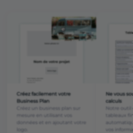
Créez facilement votre
Ne vous sou
Business Plan
calculs
Créez un business plan sur
Notre outil
mesure en utilisant vos
tableaux fi
données et en ajoutant votre
automatiqu
logo.
vos informa