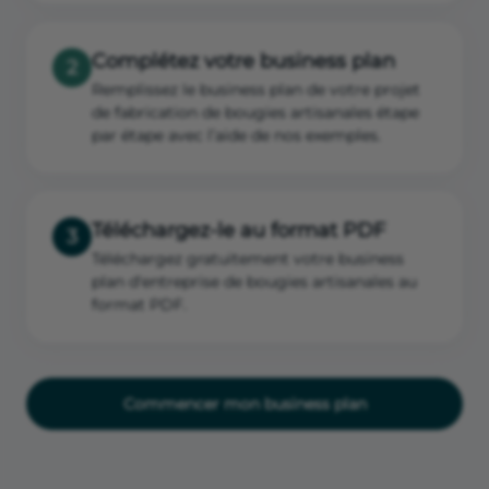
Complétez votre business plan
2
Remplissez le business plan de votre projet
de fabrication de bougies artisanales étape
par étape avec l’aide de nos exemples.
Téléchargez-le au format PDF
3
Téléchargez gratuitement votre business
plan d'entreprise de bougies artisanales au
format PDF.
Commencer mon business plan