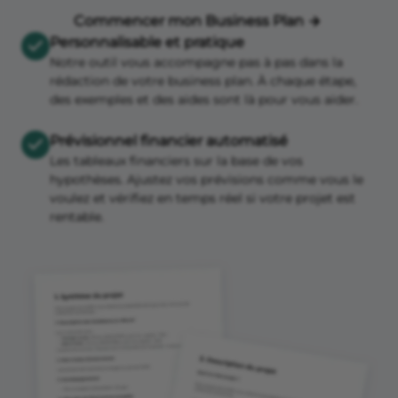
Commencer mon Business Plan
Personnalisable et pratique
Notre outil vous accompagne pas à pas dans la
rédaction de votre business plan. À chaque étape,
des exemples et des aides sont là pour vous aider.
Prévisionnel financier automatisé
Les tableaux financiers sur la base de vos
hypothèses. Ajustez vos prévisions comme vous le
voulez et vérifiez en temps réel si votre projet est
rentable.