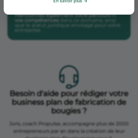
restaurants) cherchant à créer une
En savoir plus
atmosphère accueillante.
Mentionnez également votre parcours
et
vos compétences
dans ce domaine, ainsi
que le statut juridique envisagé pour votre
entreprise.
Besoin d'aide pour rédiger votre
business plan de fabrication de
bougies ?
Joris, coach Propulse, accompagne plus de 2000
entrepreneurs par an dans la création de leur