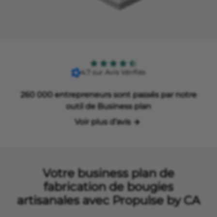
4.7 sur Avis Vérifiés
260 000 entrepreneurs sont passés par notre
outil de Business plan
Voir plus d’avis
Votre business plan de
fabrication de bougies
artisanales avec Propulse by CA