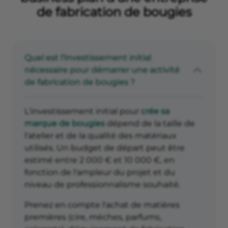
de fabrication de bougies
Quel est l'investissement initial
nécessaire pour démarrer une activité
de fabrication de bougies ?
L'investissement initial pour
crée sa
marque de bougies
dépend de la taille de
l'atelier et de la qualité des matériaux
utilisés. Un budget de départ peut être
estimé entre 2 000 € et 10 000 €, en
fonction de l'ampleur du projet et du
niveau de professionnalisme souhaité.
Prenez en compte l'achat de matières
premières (cire, mèches, parfums,