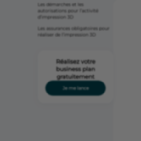
Les démarches et les
autorisations pour l’activité
d’impression 3D
Les assurances obligatoires pour
réaliser de l’impression 3D
Réalisez votre
business plan
gratuitement
Je me lance