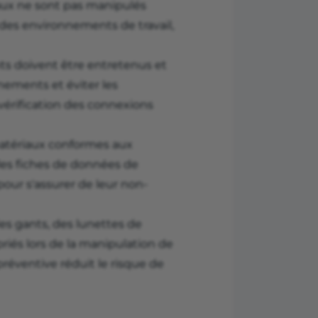
iaux ne sont pas manipulés
 des environnements de travail,
s doivent être entretenus et
ements et éviter les
vérification des connexions
matériaux conformes aux
r les fiches de données de
pour s'assurer de leur non-
des gants, des lunettes de
iés lors de la manipulation de
éventive réduit le risque de