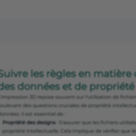
Suivre les règles en matière
des données et de propriété 
L'impression 3D repose souvent sur l'utilisation de fich
oulevant des questions cruciales de propriété intellectu
onnées. Il est essentiel de :
Propriété des designs
: S'assurer que les fichiers utilisé
propriété intellectuelle. Cela implique de vérifier que l