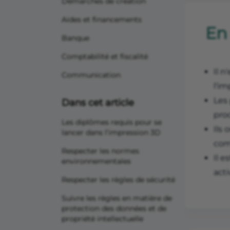
Démarches de création
Aides et financements
En
Banque
Comptabilité et fiscalité
Il n
Communication
l'i
Les
Dans cet article
pro
Les diplômes requis pour se
Ils 
lancer dans l’impression 3D
com
Respecter les normes
Il e
environnementales
acti
Respecter les règles de sécurité
Suivre les règles en matière de
protection des données et de
propriété intellectuelle