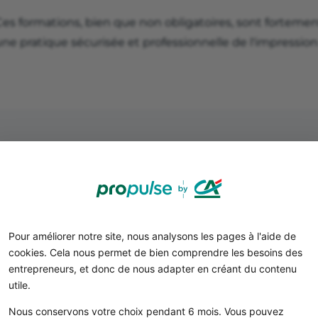
Ces formations, bien que non obligatoires, sont fortem
ne pratique sécurisée et professionnelle de l'impression
Respecter les normes envi
Pour améliorer notre site, nous analysons les pages à l'aide de
cookies. Cela nous permet de bien comprendre les besoins des
Les imprimantes 3D doivent respecter les normes de séc
entrepreneurs, et donc de nous adapter en créant du contenu
en vigueur.
utile.
Les équipements doivent être conformes aux directives
Nous conservons votre choix pendant 6 mois. Vous pouvez