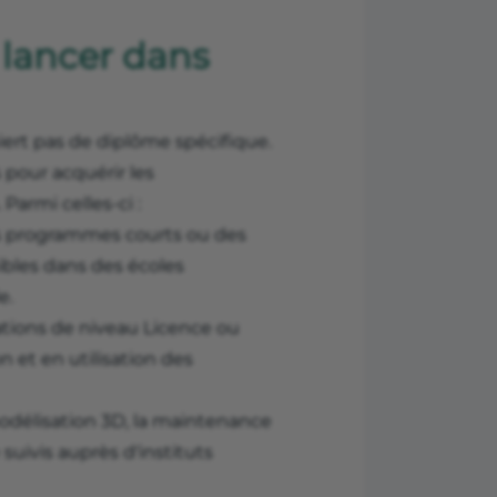
 lancer dans
ert pas de diplôme spécifique.
 pour acquérir les
armi celles-ci :
s programmes courts ou des
nibles dans des écoles
e.
ations de niveau Licence ou
 et en utilisation des
odélisation 3D, la maintenance
suivis auprès d'instituts