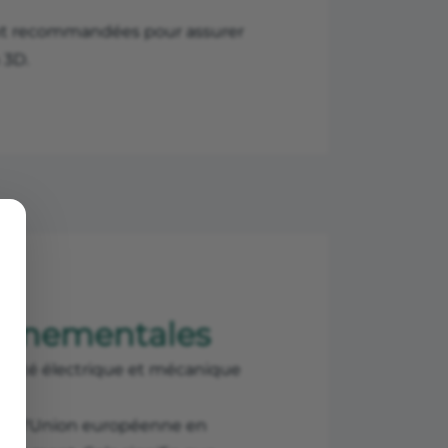
ent recommandées pour assurer
 3D.
ronnementales
urité électrique et mécanique
 de l'Union européenne en