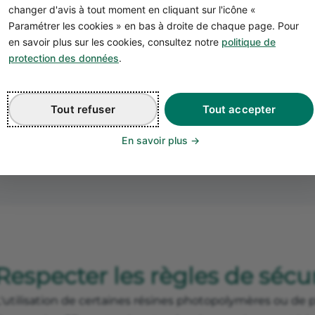
atière de sécurité, de santé et de protection de l'envir
changer d'avis à tout moment en cliquant sur l'icône «
chaque imprimante doit avoir le marquage
CE
, garantis
Paramétrer les cookies » en bas à droite de chaque page. Pour
en savoir plus sur les cookies, consultez notre
politique de
exigences essentielles de sécurité
, de compatibilité éle
protection des données
.
performance environnementale. Le respect de ces norm
isques pour les utilisateurs et l'impact environnemental
Tout refuser
Tout accepter
En savoir plus
Respecter les règles de sécu
L'utilisation de certaines résines photopolymères ou de 