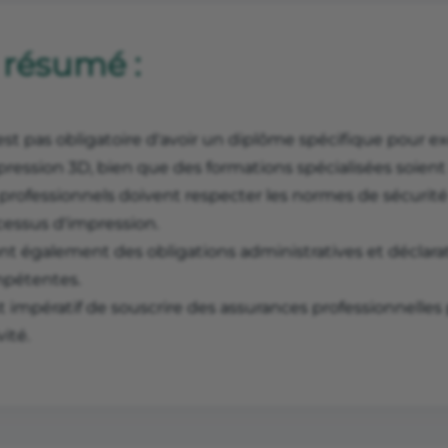
 résumé :
'est pas obligatoire d'avoir un diplôme spécifique pour 
mpression 3D, bien que des formations spécialisées soi
 professionnels doivent respecter les normes de sécurit
cessus d'impression.
ont également des obligations administratives et déclara
pétentes.
st impératif de souscrire des assurances professionnelles p
vité.