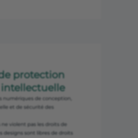
 de protection
intellectuelle
iers numériques de conception,
elle et de sécurité des
s ne violent pas les droits de
es designs sont libres de droits