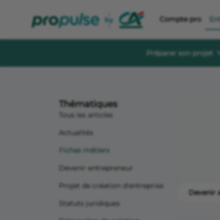
Compte pro
En
Préparer son projet
Se former et éc
Guides à té
Thématiques
Des guides gratu
sereinement
Tous les articles
Le Crédit Ag
Actualités
Événements, aid
création d’entre
Fiches métiers
Forum de di
Devenir entrepreneur
Un espace dédié
s'informer, s'in
Projet de création d'entreprise
Devenir 
Statuts juridiques