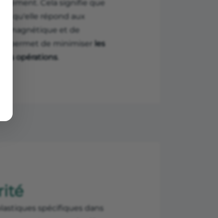
onnement. Cela signifie que
sant qu'elle répond aux
ctromagnétique et de
es permet de minimiser
les
 des opérations
.
rité
plastiques spécifiques dans