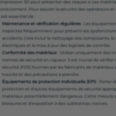
l'impression 3D peut présenter des risques si ces matér
correctement. Pour assurer la sécurité des opérateurs et
l est essentiel de :
Maintenance et vérification régulières
: Les équipement
inspectés fréquemment pour prévenir les dysfonctionn
accidents. Cela inclut le nettoyage des composants, la 
électriques et la mise à jour des logiciels de contrôle.
Conformité des matériaux
: Utiliser uniquement des 
normes de sécurité en vigueur. Il est crucial de vérifie
sécurité (FDS) fournies par les fabricants de matériaux 
toxicité et des précautions à prendre.
Équipements de protection individuelle (EPI)
: Porter 
protection et d'autres équipements de sécurité appropr
matériaux potentiellement dangereux. Cette mesure pr
blessures et d'exposition à des substances nocives.