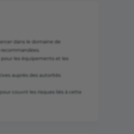
exercer dans le domaine de
ent recommandées.
é pour les équipements et les
tives auprès des autorités
our couvrir les risques liés à cette