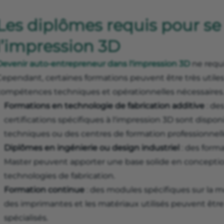
Les diplômes requis pour se
l’impression 3D
Devenir auto-entrepreneur dans l'impression 3D
ne requi
Cependant, certaines formations peuvent être très utiles
compétences techniques et opérationnelles nécessaires. P
Formations en technologie de fabrication additive
: de
certifications spécifiques à l'impression 3D sont dispo
techniques ou des centres de formation professionnell
Diplômes en ingénierie ou design industriel
: des form
Master peuvent apporter une base solide en conception
technologies de fabrication.
Formation continue
: des modules spécifiques sur la m
des imprimantes et les matériaux utilisés peuvent être 
spécialisés.