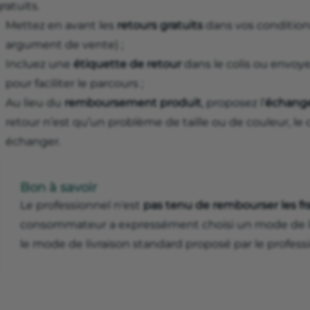
ratuits.
Mettez en avant les
retours gratuits
dans vos condition
argument de vente) ;
Incluez une
étiquette de retour
dans le colis ou envoye
pour faciliter le parcours ;
Au lieu du
remboursement produit
, proposez l’
échange
retour n’est qu’un problème de taille ou de couleur, le
échanger.
Bon à savoir
Le professionnel n'est
pas tenu de rembourser les fr
consommateur a expressément choisi un mode de li
le mode de livraison standard proposé par le profess