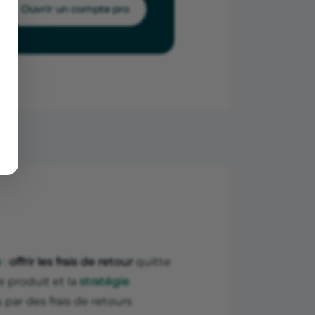
Ouvrir un compte pro
e
:
offrir les frais de retour
quitte
e produit et la
stratégie
 par des frais de retours