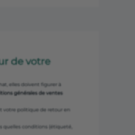
ur de votre
t, elles doivent figurer à
tions générales de ventes
 votre politique de retour en
 quelles conditions (étiqueté,