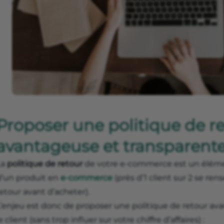
Proposer une politique de r
avantageuse et transparent
La
politique de retour
de votre e-commerce est un éléme
d’un produit en
e-commerce
(près d’1 client sur 2 se ren
etour avant d’acheter).
L’enjeu est donc de proposer une politique de retour av
e client (sans trop influer sur votre chiffre d’affaires) :