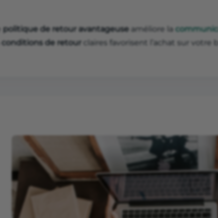
e
politique de retour avantageuse
améliore la
communicat
s
conditions de retour
claires favorisent l’achat sur vot