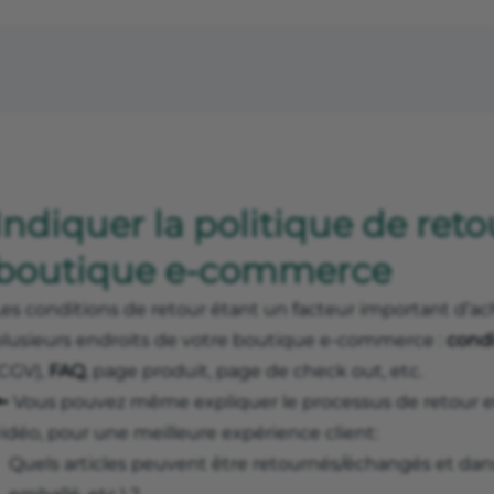
Indiquer la politique de reto
boutique e-commerce
es conditions de retour étant un facteur important d’acha
plusieurs endroits de votre boutique e-commerce :
condi
(CGV),
FAQ
, page produit, page de check out, etc.
🔑 Vous pouvez même expliquer le processus de retour et
idéo, pour une meilleure expérience client:
Quels articles peuvent être retournés/échangés et dans