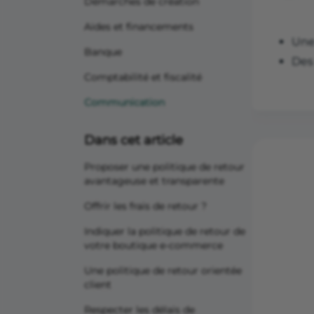
Démarches de création
Aides et financements
Un
Banque
De
Comptabilité et fiscalité
Communication
Dans cet article
Proposer une politique de retour
avantageuse et transparente
Offrir les frais de retour ?
Indiquer la politique de retour de
votre boutique e-commerce
Une politique de retour orientée
client
Respecter les délais de