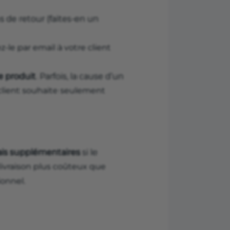
s de retour (faites-en un
z-le par email à votre client
 produit
. Parfois, la cause d’un
 client souhaite seulement
ais supplémentaires
si le
vraison plus coûteux que
ionnel.