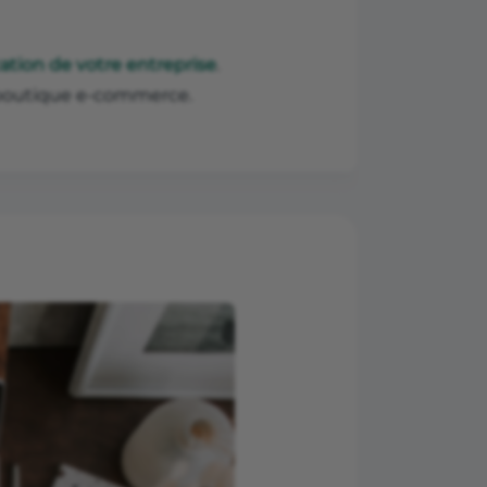
ion de votre entreprise
.
re boutique e-commerce.