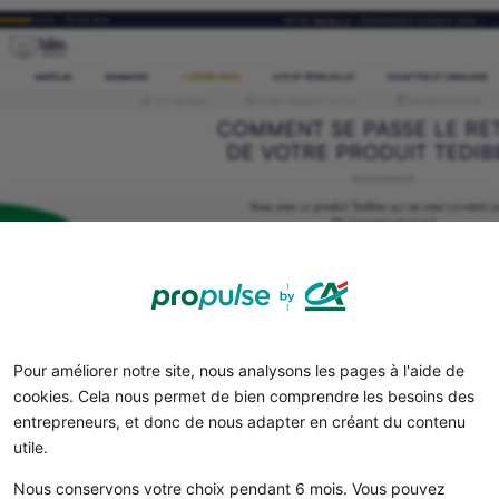
Pour améliorer notre site, nous analysons les pages à l'aide de
Veillez à afficher le
droit de rétractation dans vos condi
cookies. Cela nous permet de bien comprendre les besoins des
entrepreneurs, et donc de nous adapter en créant du contenu
d’information peut vous coûter jusqu’à 75 000 € d’amen
utile.
Propulse, le compte pro qui
Nous conservons votre choix pendant 6 mois. Vous pouvez