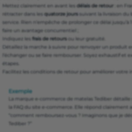
Mettez clairement en avant les
délais de retour
: en Fr
rétracter dans les
quatorze jours
suivant la livraison du
service. Rien n’empêche de prolonger ce délai jusqu’à 1 
faire un avantage concurrentiel ;
Indiquez les
frais de retours
ou leur gratuité.
Détaillez la marche à suivre pour renvoyer un produit 
l’échanger ou se faire rembourser. Soyez exhaustif et 
étapes.
Facilitez les conditions de retour pour améliorer votr
Exemple
La marque e-commerce de matelas Tediber détaille
la FAQ du site e-commerce. Elle répond clairement a
“comment remboursez-vous ? Imaginons que je déc
Tediber ?”