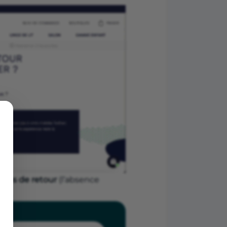
tions de retour
(l’absence
de).