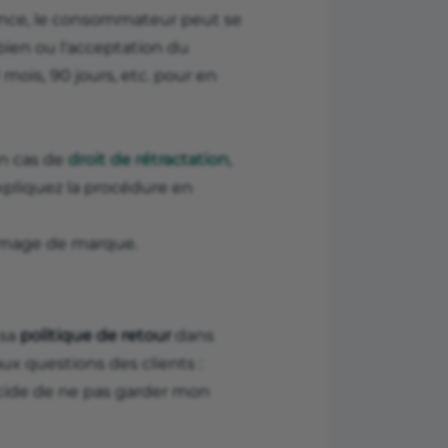
ance, le consommateur peut se
 bien ou l'acceptation du
mois, 90 jours, etc. pour en
en cas de
droit de rétractation
,
expliquez la procédure en
e image de marque.
 sa
politique de retour
dans
ux questions des clients :
ide de ne pas garder mon