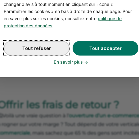
changer d'avis à tout moment en cliquant sur l'icône «
vous simplifie la vie
Paramétrer les cookies » en bas à droite de chaque page. Pour
en savoir plus sur les cookies, consultez notre
politique de
protection des données
.
Tout refuser
Tout accepter
En savoir plus
Offrir les frais de retour ?
Voilà une vraie question à l’
ouverture d’un e-commerc
à rogner sur votre marge ? Tout dépend de votre vertical
commerciale
, mais sachez que 65 % des gens sont incités