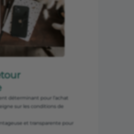
etour
e
nt déterminant pour l’achat
seigne sur les conditions de
antageuse et transparente pour