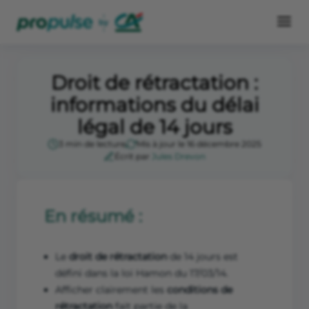
Droit de rétractation :
informations du délai
légal de 14 jours
3 min de lecture
Mis à jour le 16 décembre 2025
Écrit par
Jules Drevon
En résumé :
Le
droit de rétractation
de 14 jours est
défini dans la loi Hamon du 17/03/14.
Afficher clairement les
conditions de
rétractation
fait partie de la