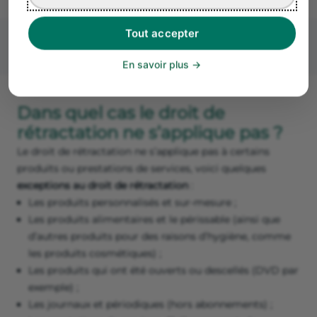
Tout accepter
En savoir plus
Dans quel cas le droit de
rétractation ne s’applique pas ?
Le droit de rétractation ne s’applique pas à certains
produits ou prestations de services, voici quelques
exceptions au droit de rétractation
:
Les produits personnalisés et sur-mesure ;
Les produits alimentaires et le périssable (ainsi que
d’autres produits pour des raisons d’hygiène, comme
les produits cosmétiques) ;
Les produits qui ont été ouverts ou descellés (DVD par
exemple) ;
Les journaux et périodiques (hors abonnements) ;