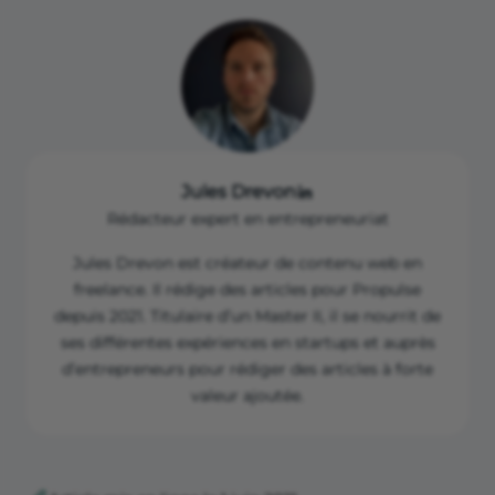
Rembourser le client par le même moyen
de paiement qu’il a utilisé (ou, s’il est
d’accord, par un autre moyen de
paiement).
Jules Drevon
Rédacteur expert en entrepreneuriat
Jules Drevon est créateur de contenu web en
freelance. Il rédige des articles pour Propulse
depuis 2021. Titulaire d’un Master II, il se nourrit de
ses différentes expériences en startups et auprès
d’entrepreneurs pour rédiger des articles à forte
valeur ajoutée.