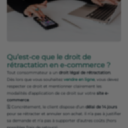
Qu’est-ce que le droit de
rétractation en e-commerce ?
Tout consommateur a un
droit légal de rétractation
.
Dès lors que vous souhaitez
vendre en ligne
, vous devez
respecter ce droit et mentionner clairement les
modalités d’application de ce droit sur votre
site e-
commerce
.
🗓 Concrètement, le client dispose d’un
délai de 14 jours
pour se rétracter et annuler son achat. Il n’a pas à justifier
sa demande et n’a pas à supporter d’autres coûts (hors
possibles frais de retours).