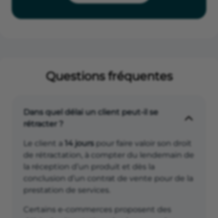
Questions fréquentes
Dans quel délai un client peut-il se
rétracter ?
Le client a
14 jours
pour faire valoir son droit
de rétractation, à compter du lendemain de
la réception d’un produit et dès la
conclusion d’un contrat de vente pour de la
prestation de services.
Certains e-commerces proposent des