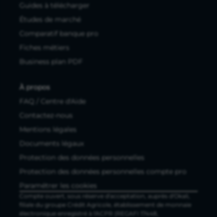
Guides à télécharger
Études de marché
Comparatif banque pro
Fiches métiers
Business plan PDF
À propos
FAQ / Centre d'Aide
Contactez-nous
Mentions légales
Documents légaux
Protection des données personnelles
Protection des données personnelles compte pro
Paramétrer les cookies
Compte ouvert, sous réserve d'acceptation, auprès d'Okali,
filiale du groupe Crédit Agricole, établissement de monnaie
électronique enregistré à l'ACPR (REGAFI 17448,