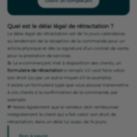
Ouvrir un compte pro
Quel est le délai légal de rétractation ?
Le délai légal de rétractation est de 14 jours calendaires
au lendemain de la réception de la commande pour un
article physique et dès la signature d’un contrat de vente
pour la prestation de services.
📝 Le e-commerçant met à disposition des clients, un
formulaire de rétractation
à remplir s’il veut faire valoir
son droit (ou par un autre moyen s’il le souhaite).
Il existe un formulaire type que vous pouvez transmettre
à vos clients à la confirmation de la commande, par
exemple.
💸 Notez également que le vendeur doit rembourser
intégralement le client qui a fait valoir son droit de
rétractation, dans un délai lui aussi, de 14 jours.
Bon à savoir