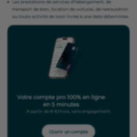
Les prestations de services d'hébergement, de
transport de bien, location de voitures, de restauration
ou toute activité de loisir livrée à une date déterminée.
Votre compte pro 100% en ligne
en 5 minutes
À partir de 8 €/mois, sans engagement.
Ouvrir un compte