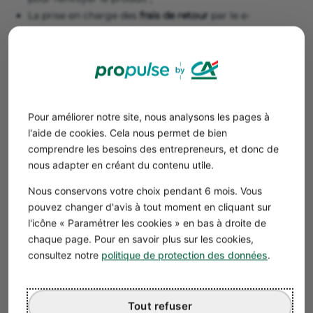
La prise en charge des
frais de retour
par le e-
commerçant ou par le client.
Bon à savoir
La loi n’oblige pas le e-commerçant à prendre
en charge les frais de retour (même s’il peut le
Pour améliorer notre site, nous analysons les pages à
faire pour améliorer son taux de conversion).
l'aide de cookies. Cela nous permet de bien
comprendre les besoins des entrepreneurs, et donc de
Vous pouvez rappeler votre politique de retour et les
nous adapter en créant du contenu utile.
conditions de rétractation dans une FAQ et sur la page
Nous conservons votre choix pendant 6 mois. Vous
de check out, afin qu’elles soient bien comprises par le
pouvez changer d'avis à tout moment en cliquant sur
client.
l'icône « Paramétrer les cookies » en bas à droite de
⚠️ D’autre part, ne pas afficher l’existence du
droit de
chaque page. Pour en savoir plus sur les cookies,
rétractation sur votre site e-commerce
, vous expose à
consultez notre
politique de protection des données
.
une amende de
15 000 €
pour les EI et de
75 000 €
pour
les sociétés (plus d’informations sur la
responsabilité de
l’hébergeur
).
Tout refuser