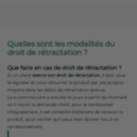
Quelles sont les modalités du
droit de rétractation ?
Que faire en cas de droit de rétractation ?
Si un client
exerce son droit de rétractation
, il doit vous
le signaler et vous retourner le produit par ses propres
moyens dans les délais de rétractation prévus.
Le e-commerçant a ensuite 14 jours à partir du moment
où il reçoit la demande client, pour le rembourser
intégralement. Il est conseillé d’attendre de recevoir le
produit, pour vérifier qu’il peut bien donner lieu à un
remboursement.