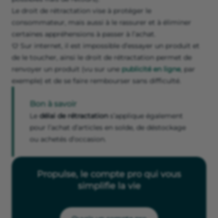
Le droit de rétractation vise à protéger le
consommateur, mais aussi à le rassurer et à éliminer
certaines appréhensions à passer à l’achat.
👕 Sur internet, il est impossible d’essayer un produit et
de le toucher, ainsi le droit de rétractation permet de
renvoyer un produit (vu sur une
publicité en ligne
, par
exemple) et de se faire rembourser sans difficulté.
Bon à savoir
Le
délai de rétractation
s’applique également
pour l’achat d’articles en solde, de déstockage
ou achetés d’occasion.
Propulse, le compte pro qui vous
simplifie la vie