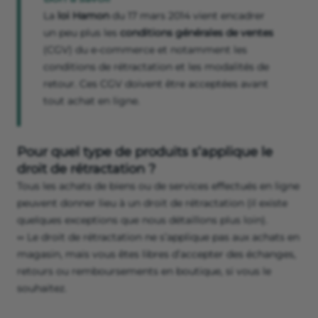
La
loi Hamon
du 17 mars 2014 vient encadrer
un peu plus les
conditions générales de ventes
(CGV) du e-commerce et notamment les
conditions de rétractation et les modalités de
retour. Ces CGV doivent être acceptées avant
tout achat en ligne.
Pour quel type de produits s’applique le
droit de rétractation ?
Tous les achats de biens ou de services effectués en ligne
peuvent donner lieu à un droit de rétractation (il existe
quelques exceptions que nous détaillons plus loin).
↔️ Le droit de rétractation ne s’applique pas aux achats en
magasin, mais vous êtes libres d’accepter des échanges,
retours ou remboursements en boutique, si vous le
souhaitez.