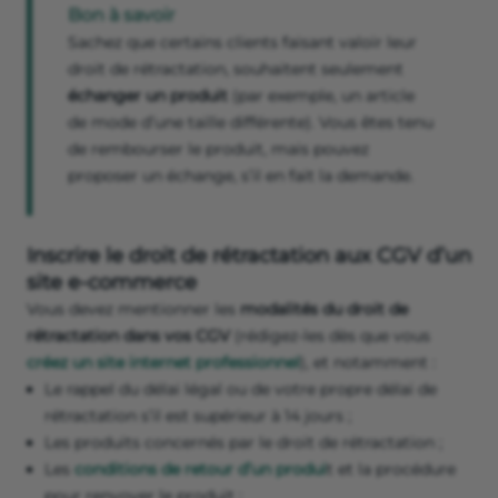
Bon à savoir
Sachez que certains clients faisant valoir leur
droit de rétractation, souhaitent seulement
échanger un produit
(par exemple, un article
de mode d’une taille différente). Vous êtes tenu
de rembourser le produit, mais pouvez
proposer un échange, s’il en fait la demande.
Inscrire le droit de rétractation aux CGV d’un
site e-commerce
Vous devez mentionner les
modalités du droit de
rétractation dans vos CGV
(rédigez-les dès que vous
créez un site internet professionnel
), et notamment :
Le rappel du délai légal ou de votre propre délai de
rétractation s’il est supérieur à 14 jours ;
Les produits concernés par le droit de rétractation ;
Les
conditions de retour d’un produi
t et la procédure
pour renvoyer le produit ;