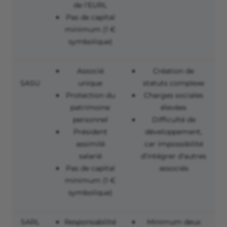
de l'EURL
Pas de capital
minimum (1 €
symbolique)
Associé
Création de
SASU
unique
statuts complexe
Protection du
Charges sociales
patrimoine
élevées
personnel
Difficulté de
Président
développement,
assimilé
car impossibilité
salarié
d'intégrer d'autres
Pas de capital
associés
minimum (1 €
symbolique)
SARL
Responsabilité
Minimum deux