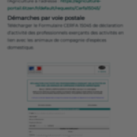
l'Agriculture à l'adresse :
https://agriculture-
portail.6tzen.fr/default/requests/Cerfa15045/
Démarches par voie postale
Télécharger le Formulaire CERFA 15045 de déclaration
d’activité des professionnels exerçants des activités en
lien avec les animaux de compagnie d’espèces
domestique.