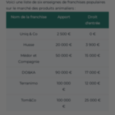
Voici une liste de six enseignes de franchises populaires
sur le marché des produits animaliers :
Nom de la franchise
Apport
Droit
d'entrée
Uniq & Co
2 500 €
0 €
Husse
20 000 €
3 900 €
Médor et
50 000 €
15 000 €
Compagnie
DO&KA
90 000 €
17 000 €
Terranimo
100 000
12 000 €
€
Tom&Co
100 000
25 000 €
€