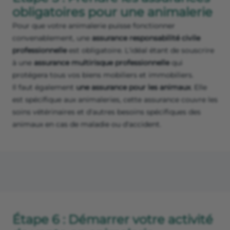
obligatoires pour une animalerie
Pour que votre animalerie puisse fonctionner
convenablement, une
assurance responsabilité civile
professionnelle
est obligatoire. L'idéal étant de souscrire
à une
assurance multirisque professionnelle
qui
protégera tous vos biens mobiliers et immobiliers.
Il faut également
une assurance pour les animaux
. Elle
est spécifique aux animaleries, cette assurance couvre les
soins vétérinaires et d'autres besoins spécifiques des
animaux en cas de maladie ou d'accident.
Étape 6 : Démarrer votre activité