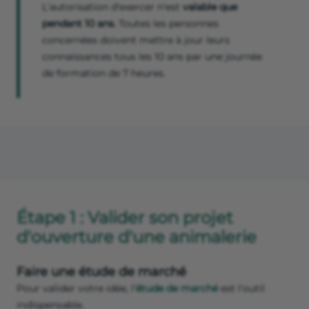
L'autorisation d'exercer n'est
valable que
pendant 10 ans.
Toutes les personnes
concernées doivent mettre à jour leurs
connaissances tous les 10 ans par une journée
de formation de 7 heures.
Étape 1 : Valider son projet
d'ouverture d'une animalerie
Faire une étude de marché
Pour valider votre idée, l’
étude de marché
est l'outil
indispensable.