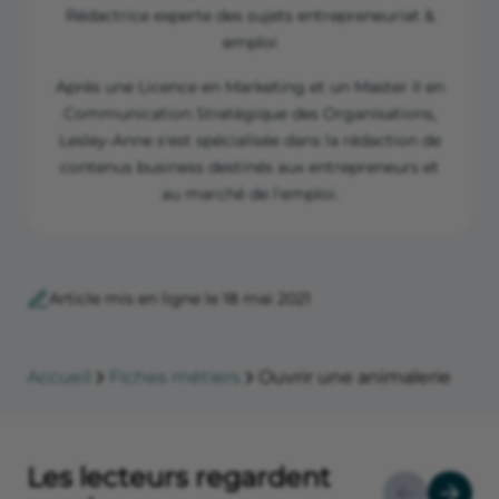
Rédactrice experte des sujets entrepreneuriat &
emploi
Après une Licence en Marketing et un Master II en
Communication Stratégique des Organisations,
Lesley-Anne s'est spécialisée dans la rédaction de
contenus business destinés aux entrepreneurs et
au marché de l'emploi.
Article mis en ligne le 18 mai 2021
Accueil
Fiches métiers
Ouvrir une animalerie
Les lecteurs regardent