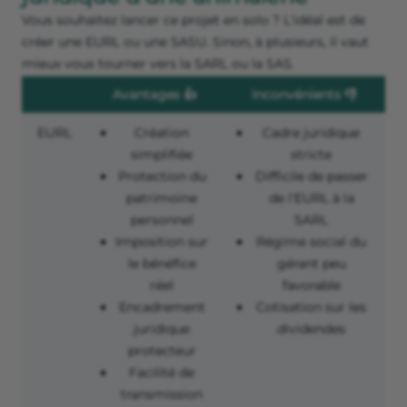
Vous souhaitez lancer ce projet en solo ? L'idéal est de
créer une EURL ou une SASU. Sinon, à plusieurs, il vaut
mieux vous tourner vers la SARL ou la SAS.
Avantages 👍
Inconvénients 👎
EURL
Création
Cadre juridique
simplifiée
stricte
Protection du
Difficile de passer
patrimoine
de l'EURL à la
personnel
SARL
Imposition sur
Régime social du
le bénéfice
gérant peu
réel
favorable
Encadrement
Cotisation sur les
juridique
dividendes
protecteur
Facilité de
transmission