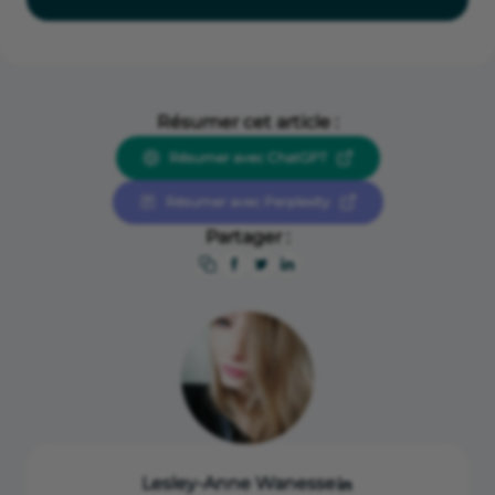
Résumer cet article :
Résumer avec ChatGPT
Résumer avec Perplexity
Partager :
Lesley-Anne Wanesse