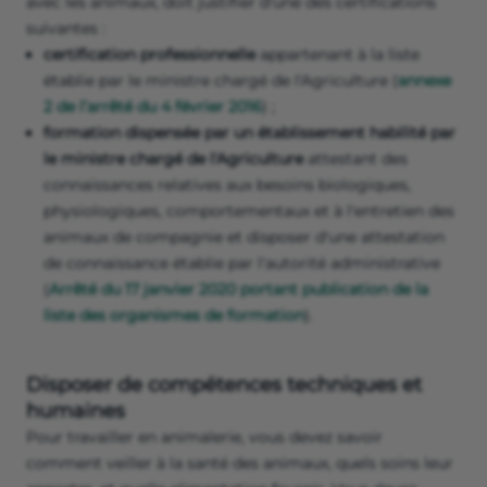
avec les animaux, doit justifier d'une des certifications
suivantes :
certification professionnelle
appartenant à la liste
établie par le ministre chargé de l'Agriculture (
annexe
2 de l’arrêté du 4 février 2016
) ;
formation dispensée par un établissement habilité par
le ministre chargé de l'Agriculture
attestant des
connaissances relatives aux besoins biologiques,
physiologiques, comportementaux et à l'entretien des
animaux de compagnie et disposer d'une attestation
de connaissance établie par l'autorité administrative
(
Arrêté du 17 janvier 2020 portant publication de la
liste des organismes de formation
).
Disposer de compétences techniques et
humaines
Pour travailler en animalerie, vous devez savoir
comment veiller à la santé des animaux, quels soins leur