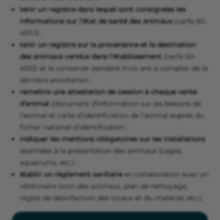
tenir un registre
dans lequel sont consignées les
informations sur l'état de santé des animaux
(cerfa 50-
4511.1) ;
tenir un registre sur la provenance et la destination
des animaux vendus dans l'établissement
(cerfa 50-
4510) et le conserver pendant trois ans à compter de la
dernière annotation ;
remettre une attestation de cession à chaque vente
d'animal
(document d'information sur les besoins de
l’animal et carte d’identification de l’animal auprès du
fichier national d’identification ;
indiquer les mentions obligatoires sur les installations
destinées à la présentation des animaux (cages,
aquariums, etc.) ;
établir un règlement sanitaire
en collaboration avec un
vétérinaire (soin des animaux, plan de nettoyage,
règles de désinfection des locaux et du matériel, etc.).