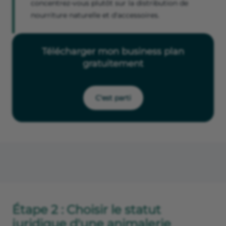
concentrez-vous plutôt sur la distribution de
nourriture naturelle et d'accessoires.
Télécharger mon business plan
gratuitement
C'est parti
Étape 2 : Choisir le statut
juridique d'une animalerie