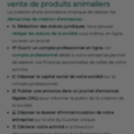
vente de produits animaliers
La création d'une animalerie implique de réaliser les
démarches de création d'entreprise :
📝
Rédaction des statuts juridiques.
Vous pouvez
rédiger les statuts de la société
vous-même, en ligne,
ou avec un avocat.
💳
Ouvrir un compte professionnel en ligne.
Un
compte professionnel
dédié à votre entreprise permet
de séparer vos finances personnelles de celles de votre
activité.
💵
Déposer le capital social de votre société
sur le
compte professionnel.
📰
Publier une annonce dans un journal d'annonces
légales (JAL)
pour informer le public de la création de
la société.
💻
Déposer le dossier d'immatriculation de votre
entreprise
sur le site du Guichet Unique.
🧾
Déclarer votre activité
à la Direction