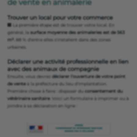
de vente en animalerie
Trouver un local pour votre commerce
🏢 La première étape est de trouver votre local. En
général, la
surface moyenne des animaleries est de 563
m².
88 % d'entre elles s'installent dans des zones
urbaines.
Déclarer une activité professionnelle en lien
avec des animaux de compagnie
Ensuite, vous devrez
déclarer l'ouverture de votre point
de vente
à la préfecture du lieu d'implantation.
Première chose à faire : disposer du
consentement du
vétérinaire sanitaire
. Voici un formulaire à imprimer ou à
joindre à sa déclaration en ligne :