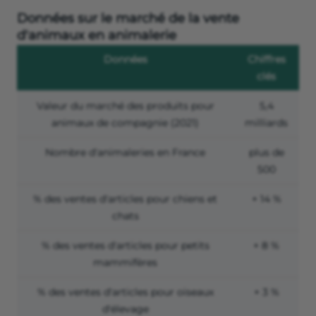
Données sur le marché de la vente
d'animaux en animalerie
Données
Chiffres
clés
Valeur du marché des produits pour
5,4
animaux de compagnie (2021)
milliards
Nombre d'animaleries en France
plus de
500
% des ventes d'articles pour chiens et
+ 14 %
chats
% des ventes d'articles pour petits
+ 8 %
mammifères
% des ventes d'articles pour oiseaux
+ 3 %
d'élevage