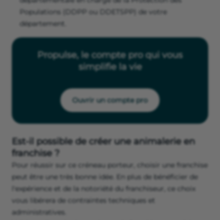
départementale en charge de la Protection des
Populations (DDPP ou DDETSPP) de votre
département.
Propulse, le compte pro qui vous
simplifie la vie
Ouvrir un compte pro
Est-il possible de créer une animalerie en
franchise ?
Pour réussir sur ce créneau porteur, choisir une franchise
peut être une très bonne idée. En plus de bénéficier de
l'expérience et de la notoriété du franchiseur, ce choix
vous libérera de contraintes techniques et
administratives.