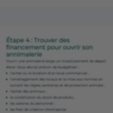
Étape 4 : Trouver des
financement pour ouvrir son
annimalerie
Ouvrir une animalerie exige un investissement de départ
élevé. Vous devrez prévoir de budgétiser :
l'achat ou la location d’un local commercial ;
l'aménagement des locaux et la mise aux normes en
suivant les règles sanitaires et de protection animale ;
l'achat des animaux ;
la constitution du stock de produits ;
les salaires du personnel ;
les frais de création d'entreprise.