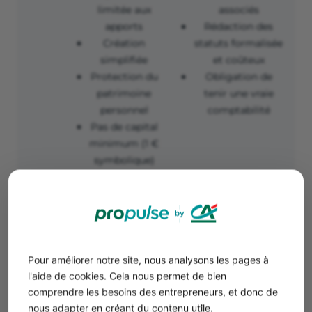
limitée aux
associés
apports
Rédaction des
Création
statuts formalisée
simplifiée
et coûteux
Protection du
Obligation de
patrimoine
tenir une vraie
personnel
comptabilité
Pas de capital
minimum (1 €
symbolique)
SAS
Liberté dans la
Création de
création des
statuts complexe
statuts
Charges sociales
Responsabilité
élevées
Pour améliorer notre site, nous analysons les pages à
limitée aux
l'aide de cookies. Cela nous permet de bien
apports
comprendre les besoins des entrepreneurs, et donc de
Président
nous adapter en créant du contenu utile.