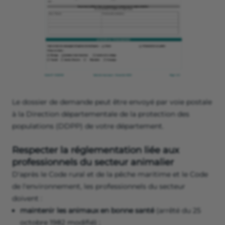
Le dossier de demande peut être envoyé par voie postale
à la Direction départementale de la protection des
populations (DDPP) de votre département.
Respecter la réglementation liée aux
professionnels du secteur animalier
D'après le Code rural et de la pêche maritime et le Code
de l'environnement, les professionnels du secteur
doivent :
maintenir les animaux en bonne santé
(arrêté du 25
octobre 1982 modifié) ;