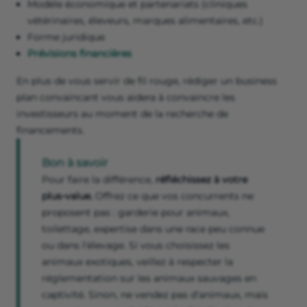
Modèle économique et partenariats (cliniques
vétérinaires, éleveurs, marques alimentaires, etc.)
Forme juridique
Prévisions financières
En plus de vous servir de fil rouge, rédiger un business
plan convaincant vous aidera à convaincre les
investisseurs au moment de la recherche de
financements.
Bon à savoir
Pour faire la différence,
réfléchissez à votre
plus-value.
Offrez ce que vos concurrents ne
proposent pas : garderie pour animaux,
toilettage, expertise dans une race peu connue
ou dans l'élevage. Si vous choisissez les
animaux exotiques, veillez à respecter la
réglementation sur les animaux sauvages en
captivité. Sinon, ne vendez pas d'animaux, mais