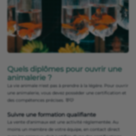
Quels diplômes pour ouvrir une
animalerie ?
La vie animale n'est pas à prendre à la légère. Pour ouvrir
une animalerie, vous devez posséder une certification et
des compétences précises. 🐰🐭
Suivre une formation qualifiante
La vente d'animaux est une activité réglementée. Au
moins un membre de votre équipe, en contact direct