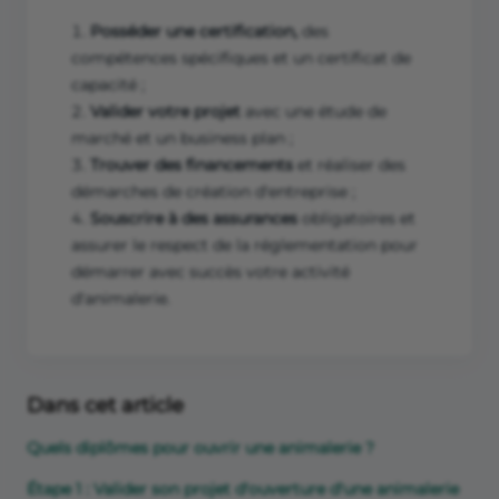
Posséder une certification,
des
compétences spécifiques et un certificat de
capacité ;
Valider votre projet
avec une étude de
marché et un business plan ;
Trouver des financements
et réaliser des
démarches de création d'entreprise ;
Souscrire à des assurances
obligatoires et
assurer le respect de la réglementation pour
démarrer avec succès votre activité
d'animalerie.
Dans cet article
Quels diplômes pour ouvrir une animalerie ?
Étape 1 : Valider son projet d'ouverture d'une animalerie