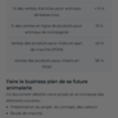
% des ventes d'articles pour animaux
+ 9 %
de basse-cour
% des ventes en ligne de produits pour
15 %
animaux de compagnie
Ventes des produits pour chats en part
45 %
de marché (PDM)
Ventes des produits pour chiens en
36 %
PDM
Faire le business plan de sa future
animalerie
Ce document détaille votre projet et se compose des
éléments suivants :
Présentation du projet, du concept, des valeurs
Étude de marché