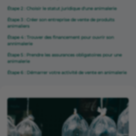
Étape 2 : Choisir le statut juridique d'une animalerie
Étape 3 : Créer son entreprise de vente de produits
animaliers
Étape 4 : Trouver des financement pour ouvrir son
annimalerie
Étape 5 : Prendre les assurances obligatoires pour une
animalerie
Étape 6 : Démarrer votre activité de vente en animalerie