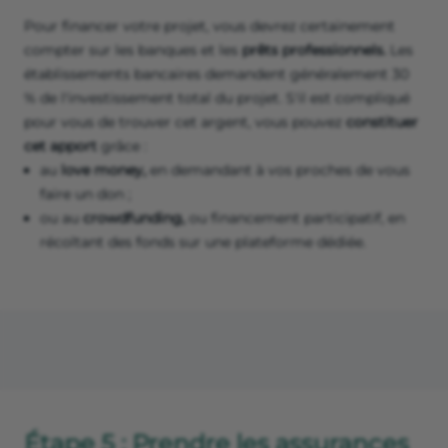
Pour financer votre projet, vous devrez certainement
compter sur les banques et les
prêts professionnels.
Les
établissements bancaires demandent généralement 30
% de l'investissement total du projet. S'il est compliqué
pour vous de trouver cet argent, vous pouvez
constituer
cet apport
grâce :
au
love money,
en demandant à vos proches de vous
faire un don ;
ou au
crowdfunding,
ou financement participatif, en
récoltant des fonds sur une plateforme dédiée.
Étape 5 : Prendre les assurances