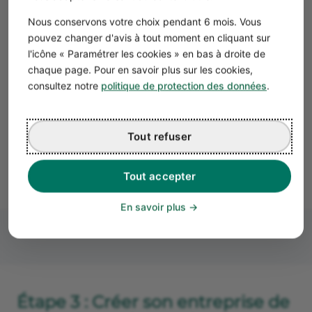
assimilé
Nous conservons votre choix pendant 6 mois. Vous
salarié
pouvez changer d'avis à tout moment en cliquant sur
Souplesse
l'icône « Paramétrer les cookies » en bas à droite de
dans la
chaque page. Pour en savoir plus sur les cookies,
gestion et
consultez notre
politique de protection des données
.
répartition
des bénéfices
Pas de capital
Tout refuser
minimum (1 €
symbolique)
Tout accepter
En savoir plus
Étape 3 : Créer son entreprise de