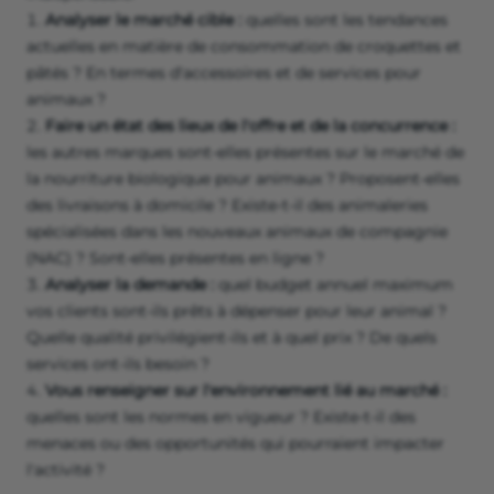
Analyser le marché cible :
quelles sont les tendances
actuelles en matière de consommation de croquettes et
pâtés ? En termes d'accessoires et de services pour
animaux ?
Faire un état des lieux de l'offre et de la concurrence :
les autres marques sont-elles présentes sur le marché de
la nourriture biologique pour animaux ? Proposent-elles
des livraisons à domicile ? Existe-t-il des animaleries
spécialisées dans les nouveaux animaux de compagnie
(NAC) ? Sont-elles présentes en ligne ?
Analyser la demande :
quel budget annuel maximum
vos clients sont-ils prêts à dépenser pour leur animal ?
Quelle qualité privilégient-ils et à quel prix ? De quels
services ont-ils besoin ?
Vous renseigner sur l'environnement lié au marché :
quelles sont les normes en vigueur ? Existe-t-il des
menaces ou des opportunités qui pourraient impacter
l'activité ?