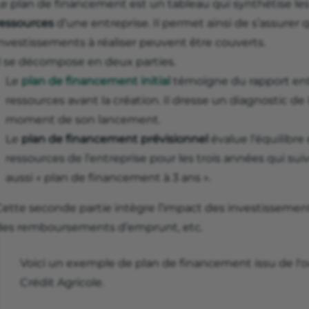
Le plan de financement est un tableau qui synthétise le
ressources
d’une entreprise. Il permet ainsi de s’assurer
investissements à réaliser peuvent être couverts.
Il se décompose en deux parties.
Le
plan de financement initial
témoigne du rapport entr
ressources avant la création. Il dresse un diagnostic de 
moment de son lancement.
Le
plan de financement prévisionnel
évalue l’équilibre
ressources de l’entreprise pour les trois années qui suiv
aussi « plan de financement à 3 ans ».
Cette seconde partie intègre l’impact des investissemen
des remboursements d’emprunt, etc.
Voici un exemple de plan de financement issu de l'o
Crédit Agricole.