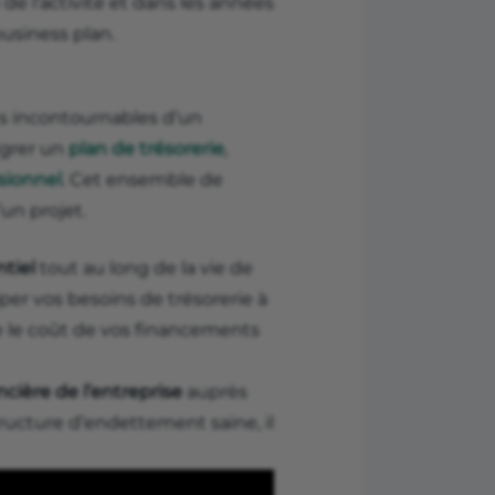
e l’activité et dans les années
business plan.
s incontournables d’un
égrer un
plan de trésorerie
,
sionnel
. Cet ensemble de
un projet.
ntiel
tout au long de la vie de
iper vos besoins de trésorerie à
e le coût de vos financements
ncière de l’entreprise
auprès
tructure d’endettement saine, il