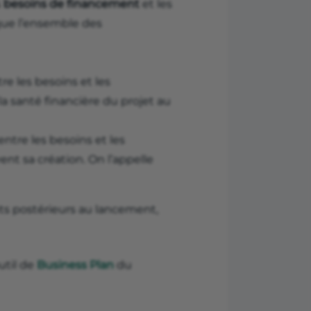
s
besoins de financement
et les
 que l’ensemble des
e les besoins et les
la santé financière du projet au
 entre les besoins et les
ent sa création. On l’appelle
ts postérieurs au lancement,
util de
Business Plan
du