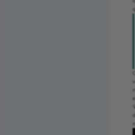
d
q
v
d
r