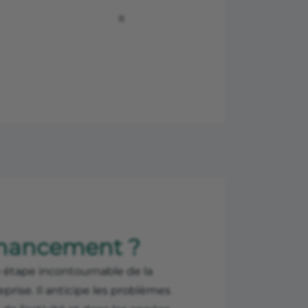
financement ?
 étape incontournable de la
eprise. Il anticipe les problèmes