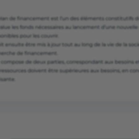
plan de financement est l’un des éléments constitutifs 
value les fonds nécessaires au lancement d’une nouvelle 
onibles pour les couvrir.
oit ensuite être mis à jour tout au long de la vie de la so
herche de financement.
se compose de deux parties, correspondant aux besoins e
 ressources doivent être supérieures aux besoins, en co
isante.