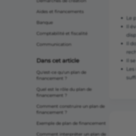
Démarches de création
Aides et financements
Le 
Banque
Il é
Comptabilité et fiscalité
disp
Il d
Communication
rec
Dans cet article
Il 
Les
Qu'est-ce qu'un plan de
suff
financement ?
Quel est le rôle du plan de
financement ?
Comment construire un plan de
financement ?
Exemple de plan de financement
Comment interpréter un plan de