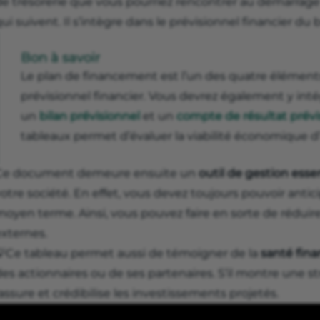
e trésorerie que vous pourriez rencontrer au démarrage d
ui suivent. Il s’intègre dans le prévisionnel financier du 
Bon à savoir
Le plan de financement est l’un des quatre élément
prévisionnel financier. Vous devrez également y int
un
bilan prévisionnel
et un
compte de résultat prévi
tableaux permet d’évaluer la viabilité économique d’
Ce document demeure ensuite un
outil de gestion esse
otre société. En effet, vous devez toujours pouvoir antic
moyen terme. Ainsi, vous pouvez faire en sorte de réduir
externes.
💡Ce tableau permet aussi de témoigner de la
santé fina
es actionnaires ou de ses partenaires. S’il montre une s
assure et crédibilise les investissements projetés.