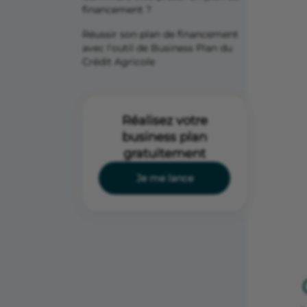
financement ?
Réussir son plan de financement
avec l'outil de Business Plan du
Crédit Agricole
Réalisez votre
business plan
gratuitement
Je me lance