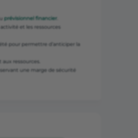
du
prévisionnel financier
.
activité et les ressources
ciété pour permettre d’anticiper la
t aux ressources.
nservant une marge de sécurité