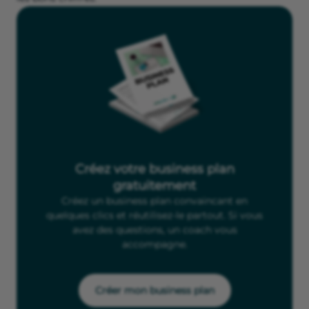
Créez votre business plan
gratuitement
Créez un business plan convaincant en
quelques clics et réutilisez-le partout. Si vous
avez des questions, un coach vous
accompagne.
Créer mon business plan