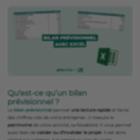
Qu’est-ce qu’un bilan
prévisionnel ?
Le
bilan prévisionnel
permet
une lecture rapide
et facile
des chiffres clés de votre entreprise : il mesure le
patrimoine
de votre activité, sa faisabilité. Il vous permet
aussi bien de
valider ou d’invalider le projet
. Il est donc