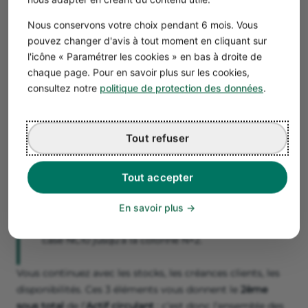
Les immobilisations nettes = immobilisations
Nous conservons votre choix pendant 6 mois. Vous
incorporelles + immobilisations corporelles +
pouvez changer d'avis à tout moment en cliquant sur
immobilisations financières – amortissements
l'icône « Paramétrer les cookies » en bas à droite de
incorporels – amortissements corporels.
chaque page. Pour en savoir plus sur les cookies,
consultez notre
politique de protection des données
.
Bon à savoir
Vous écrivez dans la case C10 :
Tout refuser
=C5+C7+C9-C6-C8
Pour que le calcul se fasse de la même façon
Tout accepter
sur les années suivantes : vous étirez, à savoir
vous maintenez votre souris en cliquant sur le
En savoir plus
bouton de gauche et le faisant glisser de la
case NC10 jusqu’à la colonne N+2.
Vous continuez avec les stocks, les créances clients, les
disponibilités. Ces 3 éléments vous donnent le
2ème
sous total
de l’
Actif circulant
: c’est donc l’ensemble des