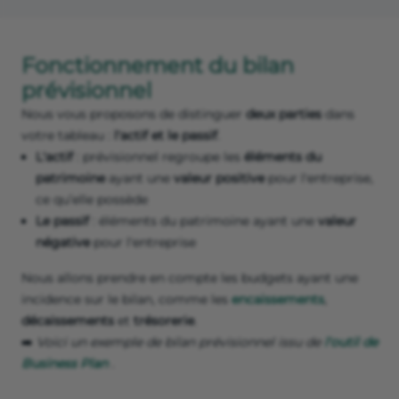
Fonctionnement du bilan
prévisionnel
Nous vous proposons de distinguer
deux parties
dans
votre tableau :
l'actif et le passif
.
L'actif
: prévisionnel regroupe les
éléments du
patrimoine
ayant une
valeur positive
pour l'entreprise,
ce qu’elle possède
Le passif
: éléments du patrimoine ayant une
valeur
négative
pour l'entreprise
Nous allons prendre en compte les budgets ayant une
incidence sur le bilan, comme les
encaissements
,
décaissements
et
trésorerie
.
➡️
Voici un exemple de bilan prévisionnel issu de
l'outil de
Business Plan
.