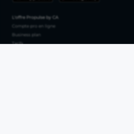
L'offre Propulse by CA
Compte pro en ligne
Business plan
Tarifs
Avis clients
Ressources utiles
Tous les articles
Guides à télécharger
Études de marché
Comparatif banque pro
Fiches métiers
Business plan PDF