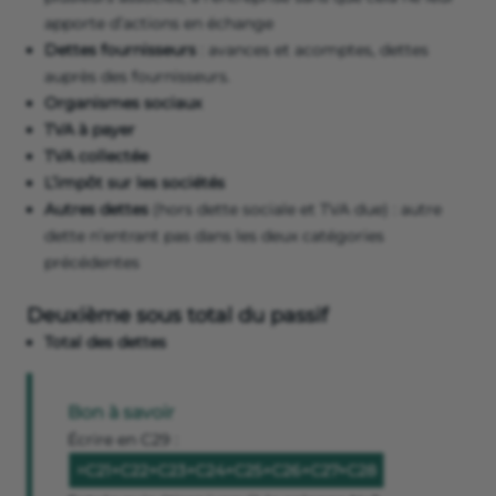
apporte d’actions en échange
Dettes fournisseurs
: avances et acomptes, dettes
auprès des fournisseurs.
Organismes sociaux
TVA à payer
TVA collectée
L’impôt sur les sociétés
Autres dettes
(hors dette sociale et TVA due) : autre
dette n’entrant pas dans les deux catégories
précédentes
Deuxième sous total du passif
Total des dettes
Bon à savoir
Écrire en C29 :
=C21+C22+C23+C24+C25+C26+C27+C28