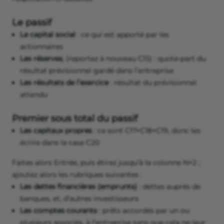
Le passif
Le capital social
: ce qui est apporté par les
actionnaires
Les réserves
, (reportez à nouveau C15) : quote-part du
résultat prévisionnel gardé dans l’entreprise
Les résultats de l’exercice
: résultat du prévisionnel
attendu
Premier sous total du passif
Les capitaux propres
: ce sont C17+C18+C19, donc les
écrire dans la case C20
Faites alors Entrée, puis étirez jusqu’à la colonne N+2 ;
ajoutez alors les rubriques suivantes :
Les dettes financières (emprunts)
: dettes auprès de
banques, et, d’autres investisseurs
Les comptes courants
: prêts accordés par un ou
plusieurs associés, à l’entreprise sans que cela ne leur