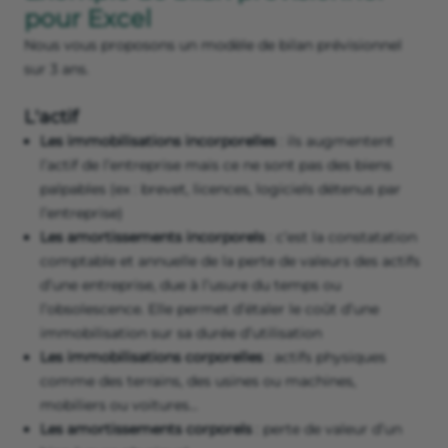
pour Excel
Nous vous proposons un modèle de bilan prévisionnel
sur 3 ans.
L'actif
Les immobilisations incorporelles
: ils augmentent
l’actif de l’entreprise mais ce ne sont pas des biens
palpables (ex : brevet, licences, logiciels détenus par
l’entreprise)
Les amortissements incorporels
: c’est la constatation
comptable et annuelle de la perte de valeurs des actifs
d’une entreprise, due à l’usure du temps ou
l’obsolescence. Elle permet d’étaler le coût d’une
immobilisation sur sa durée d’utilisation
Les immobilisations corporelles
: actifs physiques
comme des terrains, des usines ou machines,
mobiliers ou voitures...
Les amortissements corporels
: perte de valeur d’un