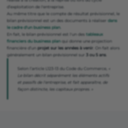
réalisé à la création, à la reprise ou lors du cycle
d’exploitation de l'entreprise.
Au même titre que le compte de résultat prévisionnel, le
bilan prévisionnel est un des documents à réaliser
dans
le cadre d'un business plan
.
En fait, le bilan prévisionnel est l'un des
tableaux
financiers du business plan
qui donne une projection
financière d’un
projet sur les années à venir
. On fait alors
généralement un bilan prévisionnel sur
3 ou 5 ans
.
Selon l’article L123-13 du Code du Commerce,
«
Le bilan décrit séparément les éléments actifs
et passifs de l'entreprise, et fait apparaître, de
façon distincte, les capitaux propres. »