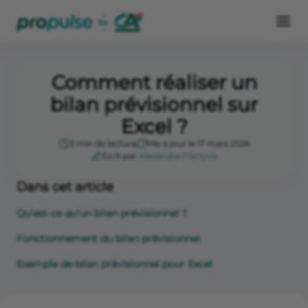
Comment réaliser un
bilan prévisionnel sur
Excel ?
3 min de lecture
Mis à jour le 17 mars 2026
Écrit par
Alexandre François
Dans cet article
Qu’est-ce qu’un bilan prévisionnel ?
Fonctionnement du bilan prévisionnel
Exemple de bilan prévisionnel pour Excel