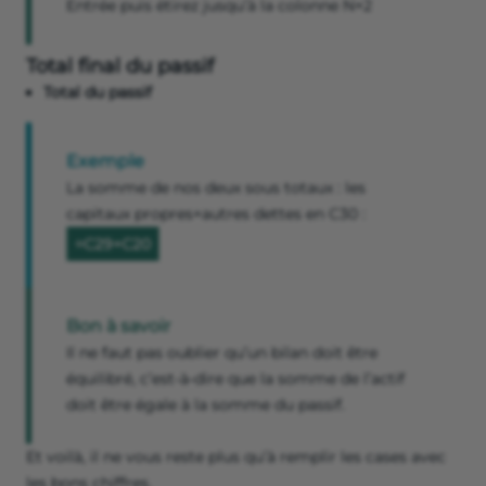
Entrée puis étirez jusqu’à la colonne N+2
Total final du passif
Total du passif
Exemple
La somme de nos deux sous totaux : les
capitaux propres+autres dettes en C30 :
=C29+C20
Bon à savoir
Il ne faut pas oublier qu’un bilan doit être
équilibré, c’est-à-dire que la somme de l’actif
doit être égale à la somme du passif.
Et voilà, il ne vous reste plus qu’à remplir les cases avec
les bons chiffres.