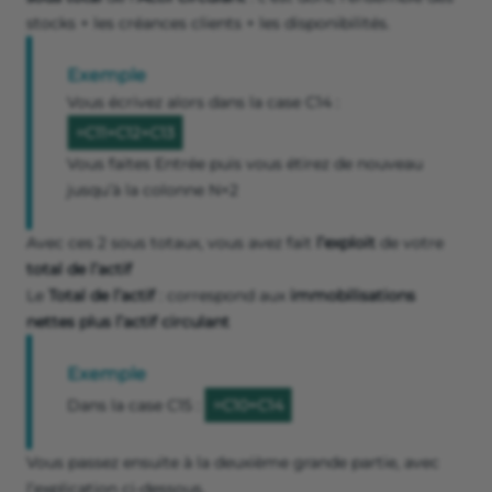
stocks + les créances clients + les disponibilités.
Exemple
Vous écrivez alors dans la case C14 :
=C11+C12+C13
Vous faites Entrée puis vous étirez de nouveau
jusqu’à la colonne N+2
Avec ces 2 sous totaux, vous avez fait
l’exploit
de votre
total de l’actif
Le
Total de l’actif
: correspond aux
immobilisations
nettes plus l’actif circulant
Exemple
Dans la case C15 :
=C10+C14
Vous passez ensuite à la deuxième grande partie, avec
l’explication ci-dessous.