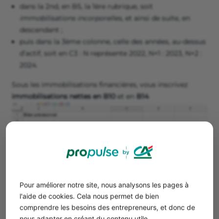
dans la 2nd, en B5, la 1ère rubrique, soit
immobilisations incorporelles
, et ainsi de suite, en
descendant ;
puis dans la 3ème colonne, celle des années, au-dessus
d’actif, soit en C3 : N représente 2022, N+1 : 2023, N+2 :
2024.
Sous les immobilisations financières, vous inscrivez
immobilisations nettes en B10
et en
B14
Pour améliorer notre site, nous analysons les pages à
l'aide de cookies. Cela nous permet de bien
Ce qui nous donne notre
premier sous total
en C10, qui
comprendre les besoins des entrepreneurs, et donc de
forme :
nous adapter en créant du contenu utile.