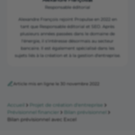
Responsable éditorial
Alexandre François rejoint Propulse en 2022 en
tant que Responsable éditorial et SEO. Après
plusieurs années passées dans le domaine de
l'énergie, il s'intéresse désormais au secteur
bancaire. Il est également spécialisé dans les
sujets liés à la création et à la gestion d'entreprise.
Article mis en ligne le 30 novembre 2022
Accueil
Projet de création d'entreprise
Prévisionnel financier
Bilan prévisionnel
Bilan prévisionnel avec Excel