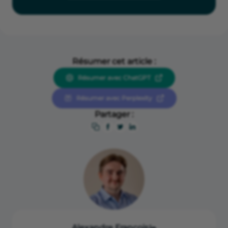
Résumer cet article :
Résumer avec ChatGPT
Résumer avec Perplexity
Partager :
Alexandre François