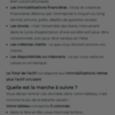
bien (usure physique)
Les immobilisations financières
: titres et créances
financières détenus par l’entreprise à moyen ou long
terme( actions, prêts, dépôts de garantie versés)
Les stocks
: c’est l’ensemble des biens intervenant
dans le cycle d’exploitation d’une société soit pour être
consommés, soit pour être vendus en l’état
Les créances clients
: ce que vous doivent encore vos
clients
Les disponibilités ou trésorerie
: ce qui vous reste en
caisse ou en banque
Le Total de l’actif
correspond aux
immobilisations nettes
plus l’actif circulant
Quelle est la marche à suivre ?
Vous devez rentrer ces données dans votre tableau, c‘est
comme le jeu de la bataille navale !
Votre tableau
comporte
5 colonnes
:
dans la 1ère en B4, vous inscrivez le titre ;