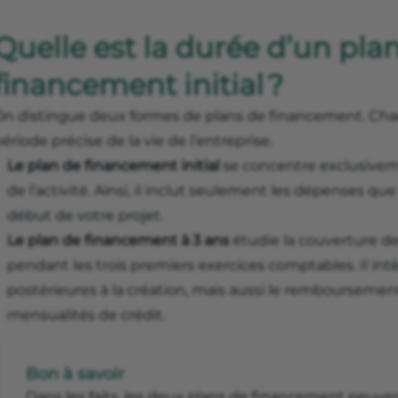
Quelle est la durée d’un pla
financement initial ?
On distingue deux formes de plans de financement. Chac
ériode précise de la vie de l’entreprise.
Le plan de financement initial
se concentre exclusivem
de l’activité. Ainsi, il inclut seulement les dépenses q
début de votre projet.
Le plan de financement à 3 ans
étudie la couverture de
pendant les trois premiers exercices comptables. Il in
postérieures à la création, mais aussi le rembourseme
mensualités de crédit.
Bon à savoir
Dans les faits, les deux plans de financement peuve