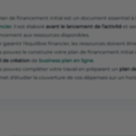
plan de financement initial est un document essentiel à 
ncier
. Il est élaboré
avant le lancement de l’activité
et se
ancement aux ressources disponibles.
 garantir l’équilibre financier, les ressources doivent êt
s pouvez le construire votre plan de financement initial
l de création
de
business plan en ligne
.
s pouvez compléter votre travail en préparant un
plan d
met d’étudier la couverture de vos dépenses sur un hori