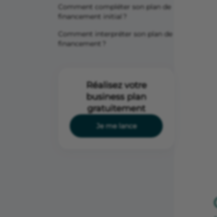
Comment compléter son plan de
financement initial ?
Comment interpréter son plan de
financement ?
Réalisez votre
business plan
gratuitement
Je me lance