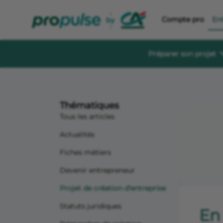
Compte pro
En
Préparer son projet
Se former et éc
Guides à té
Thématiques
Des guides gratu
sereinement
Tous les articles
Le Crédit Ag
Actualités
Événements, aid
création d’entre
Fiches métiers
Forum de di
Devenir entrepreneur
Un espace dédié
s'informer, s'in
Projet de création d'entreprise
Statuts juridiques
En