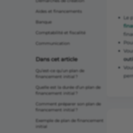
Démarches de création
Aides et financements
Le 
Banque
fina
Comptabilité et fiscalité
fin
Pour
Communication
Vou
Dans cet article
outi
Vou
Qu’est-ce qu’un plan de
per
financement initial ?
Quelle est la durée d’un plan de
financement initial ?
Comment préparer son plan de
financement initial ?
Exemple de plan de financement
initial