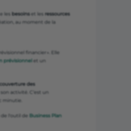
e les
besoins
et les
ressources
réation, au moment de la
évisionnel financier ». Elle
an prévisionnel
et un
couverture des
 son activité. C’est un
 minutie.
de l'outil de
Business Plan