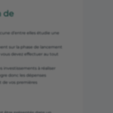
n de
une d’entre elles étudie une
ent sur la phase de lancement
ue vous devez effectuer au tout
s investissements à réaliser
tègre donc les dépenses
nt de vos premières
nt être présentés dans un