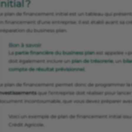
initial ?
e plan de financement initial est un tableau qui présent
n financement d’une entreprise. Il est établi avant sa c
préparation du business plan.
Bon à savoir
La
partie financière du business plan
est appelée « pr
doit également inclure un
plan de trésorerie
, un
bil
compte de résultat prévisionnel
.
Le plan de financement permet donc de programmer la
investissements
que l’entreprise doit réaliser pour lancer
document incontournable, que vous devez préparer avec
Voici un exemple de plan de financement initial issu 
Crédit Agricole.