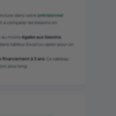
inclure dans votre
prévisionnel
rt à comparer les besoins en
re au moins
égales aux besoins
.
 dans tableur Excel ou opter pour un
e financement à 3 ans
. Ce tableau
zon plus long.