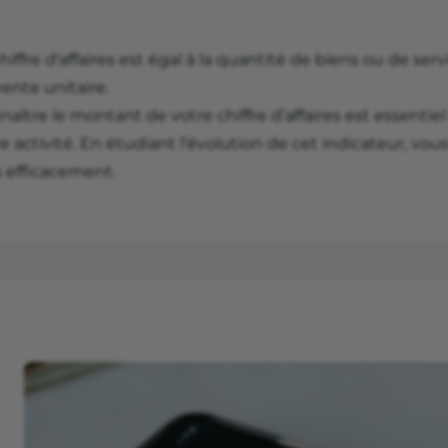
hiffre d'affaires est égal à la quantité de biens ou de ser
ente unitaire.
aître le montant de votre chiffre d’affaires est essenti
e activité. En étudiant l’évolution de cet indicateur, vou
s efficacement.