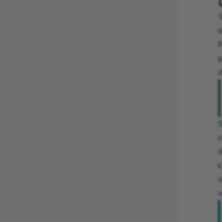

d
S
c
d

v