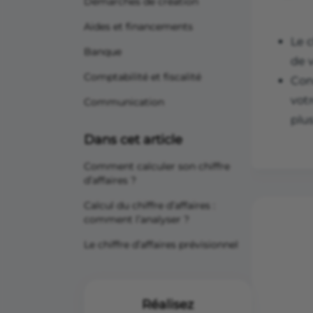
Démarches de création
Aides et financements
Le c
Banque
de v
Comptabilité et fiscalité
Conn
votr
Communication
plu
Dans cet article
Comment calculer son chiffre
d’affaires ?
Calcul du chiffre d’affaires :
comment l’analyser ?
Le chiffre d’affaires prévisionnel
Réalisez