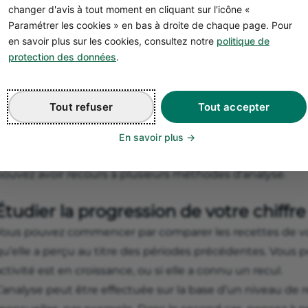
changer d'avis à tout moment en cliquant sur l'icône «
Paramétrer les cookies » en bas à droite de chaque page. Pour
en savoir plus sur les cookies, consultez notre
politique de
protection des données
.
Calcul du chiffre d’affaires
l’analyser ?
Tout refuser
Tout accepter
e calcul de votre chiffre d’affaires n’est qu’une première
En savoir plus
evoir interpréter cette donnée ! Pour évaluer la perform
pouvez avoir recours à plusieurs méthodes d’analyse.
Étudier la progression de votre chiffre 
Vous pouvez commencer par comparer les recettes de vot
u’elle a perçu au titre des périodes précédentes. Vous p
ctivité est en croissance, ou si elle a connu un recul.
’analyse peut être effectuée sur la base d’un niveau de 