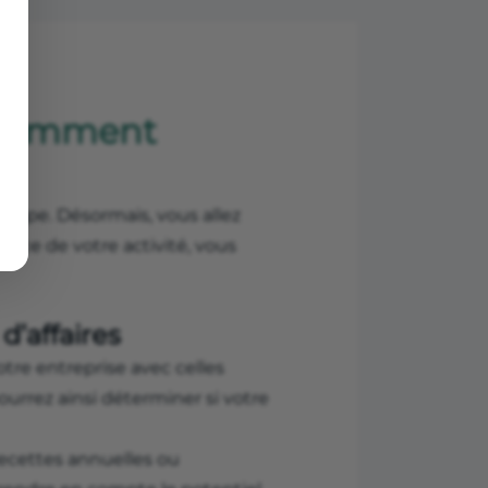
 : comment
 étape. Désormais, vous allez
ance de votre activité, vous
d’affaires
re entreprise avec celles
ourrez ainsi déterminer si votre
recettes annuelles ou