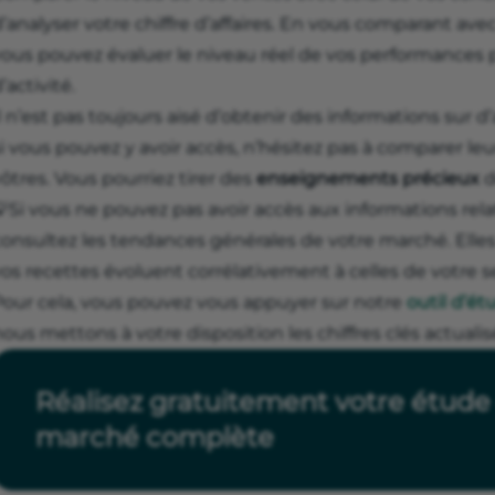
’analyser votre chiffre d’affaires. En vous comparant ave
vous pouvez évaluer le niveau réel de vos performances p
’activité.
l n’est pas toujours aisé d’obtenir des informations sur 
i vous pouvez y avoir accès, n’hésitez pas à comparer le
ôtres. Vous pourriez tirer des
enseignements précieux
d
Si vous ne pouvez pas avoir accès aux informations rela
consultez les tendances générales de votre marché. Elles
os recettes évoluent corrélativement à celles de votre se
Pour cela, vous pouvez vous appuyer sur notre
outil d’é
ous mettons à votre disposition les chiffres clés actuali
Réalisez gratuitement votre étude
marché complète