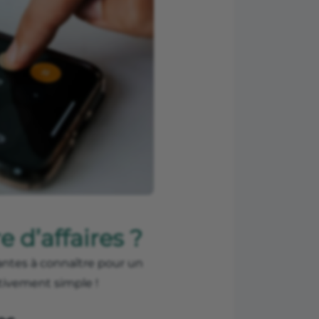
 d’affaires ?
tantes à connaître pour un
ativement simple !