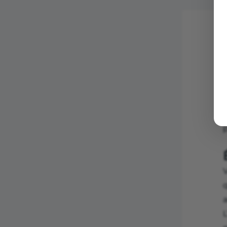
L
d
q
a
L