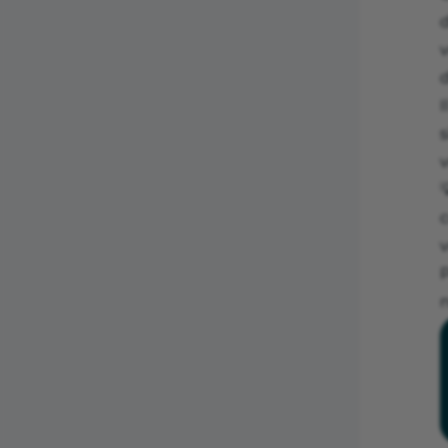
d
d
I
s
v

v
n