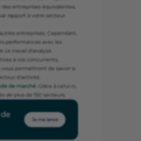
c des entreprises équivalentes,
ar rapport à votre secteur
d’autres entreprises. Cependant,
urs performances avec les
e ce travail d’analyse.
tives à vos concurrents,
 vous permettront de savoir si
cteur d’activité.
tude de marché
. Grâce à celui-ci,
sés de plus de 150 secteurs.
 de
Je me lance