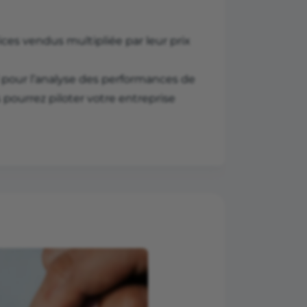
vices vendus multipliée par leur prix
el pour l’analyse des performances de
s pourrez piloter votre entreprise