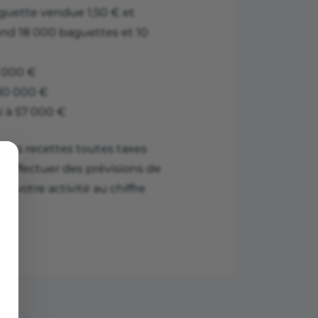
guette vendue 1,50 € et
end 18 000 baguettes et 10
7 000 €
 30 000 €
si à 57 000 €
 vos recettes toutes taxes
z effectuer des prévisions de
e à votre activité au chiffre