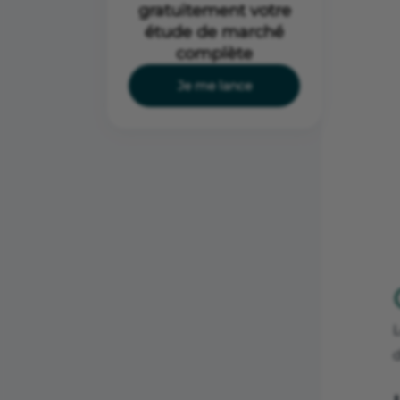
gratuitement votre
étude de marché
complète
Je me lance
L