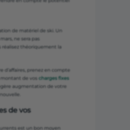
rendre en compte le potentiel
ion de matériel de ski. Un
 mars, ne sera pas
s réalisez théoriquement la
fre d’affaires, prenez en compte
 le montant de vos
charges fixes
légère augmentation de votre
 nouvelle.
es de vos
currents est un bon moyen