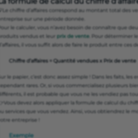
La formule de calcul du chiffre d’affair
Le chiffre d’affaires correspond au montant total des v
entreprise sur une période donnée.
Pour le calculer, vous n’avez besoin de connaître que de
produits vendus et leur
prix de vente
. Pour déterminer l
’affaires, il vous suffit alors de faire le produit entre ce
Chiffre d’affaires = Quantité vendues x Prix de vente
ur le papier, c’est donc assez simple ! Dans les faits, le
ependant rares. Or, si vous commercialisez plusieurs bie
ifférents, il est probable que vous ne les vendiez pas t
Vous devez alors appliquer la formule de calcul du chiff
ou services que vous vendez. Ainsi, vous obtiendrez le m
otre entreprise !
Exemple