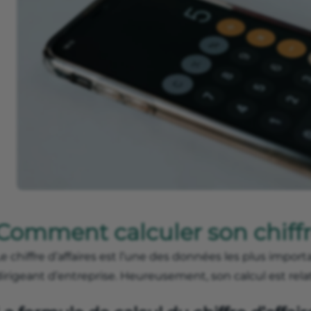
Comment calculer son chiffre
e chiffre d’affaires est l’une des données les plus impor
dirigeant d’entreprise. Heureusement, son calcul est rel