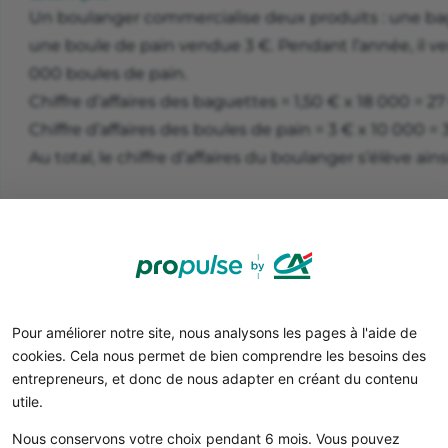
Un boulanger commercialise deux produits : une ba
une boule de pain vendue 3 €. Pendant l’année, il v
000 boules de pain.
Chiffre d’affaires des baguettes = 1,50 € x 18 000 = 2
Chiffre d’affaires des boules de pain = 3 € x 10 000 =
Au total, le chiffre d’affaires du boulanger s’élève ain
arfois, vous pouvez avoir besoin d’obtenir le montant de
comprises. C’est par exemple utile lorsque vous souhaite
résorerie. Il suffit alors d’affecter le taux de TVA applicabl
’affaires hors taxes.
Pour améliorer notre site, nous analysons les pages à l'aide de
cookies. Cela nous permet de bien comprendre les besoins des
entrepreneurs, et donc de nous adapter en créant du contenu
utile.
Nous conservons votre choix pendant 6 mois. Vous pouvez