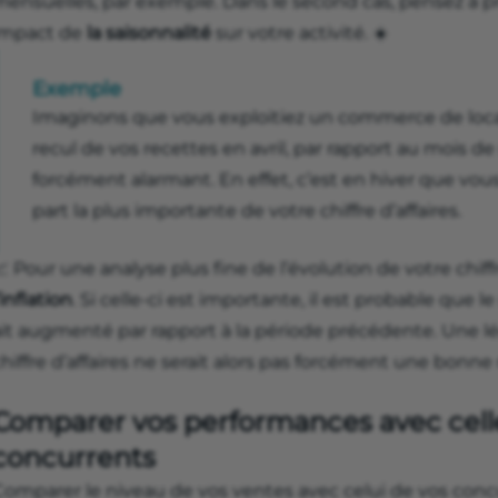
mensuelles, par exemple. Dans le second cas, pensez à p
impact de
la saisonnalité
sur votre activité. ☀️
Exemple
Imaginons que vous exploitiez un commerce de locat
recul de vos recettes en avril, par rapport au mois de
forcément alarmant. En effet, c’est en hiver que vou
part la plus importante de votre chiffre d’affaires.
 Pour une analyse plus fine de l’évolution de votre chif
’inflation
. Si celle-ci est importante, il est probable que
ait augmenté par rapport à la période précédente. Une 
hiffre d’affaires ne serait alors pas forcément une bonne
Comparer vos performances avec cell
concurrents
Comparer le niveau de vos ventes avec celui de vos con