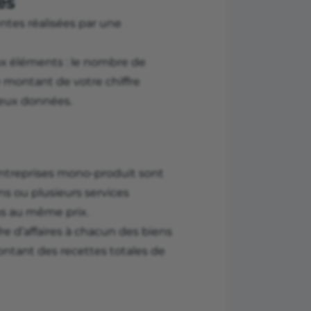
es
entes réalisées par une
ux éléments : le nombre de
e montant de votre chiffre
s deux données.
s entreprises mono-produit sont
ns ou plusieurs services
ous au même prix.
re d’affaires à chacun des biens
ontant des recettes totales de