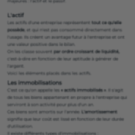
majeures : l'actif et le passif.
L'actif
Les actifs d'une entreprise représentent
tout ce qu'elle
possède
, et qui n'est pas consommé directement dans
l'usage. Ils créent un avantage futur à l'entreprise et ont
une valeur positive dans le bilan.
On les classe souvent
par ordre croissant de liquidité,
c'est-à-dire en fonction de leur aptitude à générer de
l'argent.
Voici les éléments placés dans les actifs.
Les immobilisations
C'est ce qu'on appelle les
« actifs immobilisés »
. Il s'agit
de tous les biens appartenant en propre à l'entreprise qui
serviront à son activité pour plus d'un an.
Ces biens sont amortis sur l'année.
L'amortissement
signifie que leur coût est lissé en fonction de leur durée
d'utilisation.
Il existe différents types d'immobilisations :