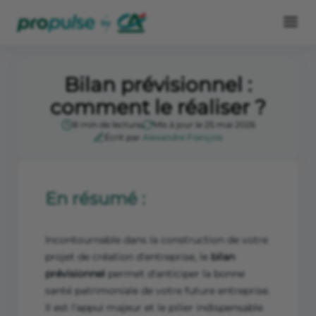
Bilan prévisionnel :
comment le réaliser ?
8 min de lecture
Mis à jour le 25 mai 2026
Écrit par
Alexandre François
En résumé :
Incontournable dans la construction de votre
projet de création d'entreprise, le
bilan
prévisionnel
permet d'anticiper la bonne
santé patrimoniale de votre future entreprise.
Il est l'appui majeur et le pilier indispensable