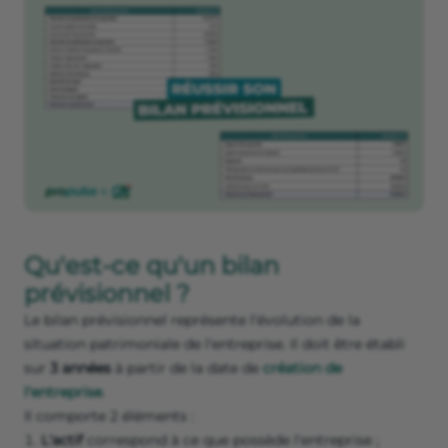
Qu'est-ce qu'un bilan
prévisionnel ?
Le bilan prévisionnel représente l'évolution de la
situation patrimoniale de l'entreprise. Il doit être établi
sur
3 années
à partir de la date de
création de
l'entreprise
.
Il comporte 2 éléments :
L'actif
correspond à ce que possède l'entreprise ;