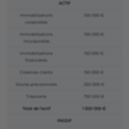
ACTIF
Immobilisations
100 000 €
corporelles
Immobilisations
100 000 €
incorporelles
Immobilisations
150 000 €
financières
Créances clients
150 000 €
Stocks prévisionnels
250 000 €
Trésorerie
750 000 €
Total de l'actif
1 500 000 €
PASSIF