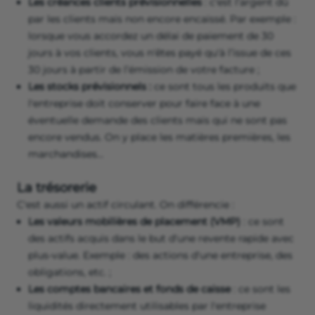
Les créances clients prévisionnelles
: c'est l'argent dû
par les clients mais non encore encaissé. Par exemple :
lorsque vous accordez un délai de paiement de 30
jours à vos clients, vous n'êtes payé qu'à l’issue de ces
30 jours à partir de l’émission de votre facture ;
Les stocks prévisionnels :
ce sont tous les produits que
l'entreprise doit conserver pour faire face à une
éventuelle demande des clients mais qui ne sont pas
encore vendus. On y place les matières premières, les
marchandises…
La trésorerie
C'est aussi un actif circulant. On différencie :
Les valeurs mobilières de placement (VMP)
: ce sont
des actifs acquis dans le but d'une revente rapide avec
plus-value. Exemple : des actions d'une entreprise, des
obligations, etc. ;
Les comptes bancaires et fonds de caisse
: ce sont les
liquidités directement utilisables par l'entreprise