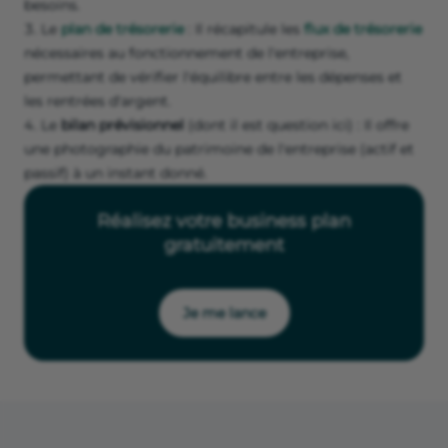
besoins.
Le
plan de trésorerie
: Il récapitule les
flux de trésorerie
nécessaires au fonctionnement de l'entreprise,
permettant de vérifier l'équilibre entre les dépenses et
les rentrées d'argent.
Le
bilan prévisionnel
(dont il est question ici) : Il offre
une photographie du patrimoine de l'entreprise (actif et
passif) à un instant donné.
Réalisez votre business plan
gratuitement
Je me lance