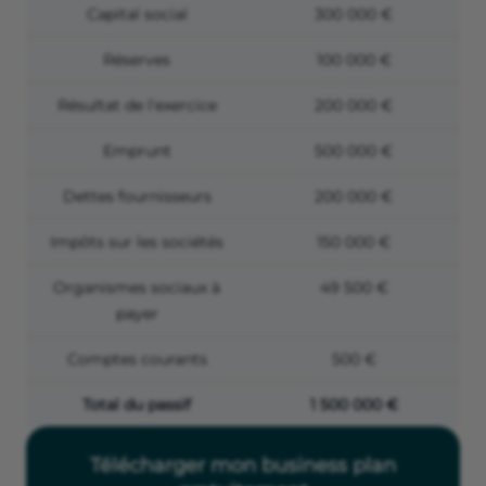
Capital social
300 000 €
Réserves
100 000 €
Résultat de l'exercice
200 000 €
Emprunt
500 000 €
Dettes fournisseurs
200 000 €
Impôts sur les sociétés
150 000 €
Organismes sociaux à
49 500 €
payer
Comptes courants
500 €
Total du passif
1 500 000 €
Télécharger mon business plan