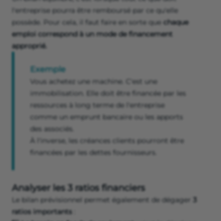
l'entreprise pourra être remboursé par ce qu'elle
possède. Pour cela, il faut faire en sorte que
chaque
emploi correspond à un mode de financement
approprié.
Exemple
Vous achetez une machine. C'est une
immobilisation. Elle doit être financée par les
ressources à long terme de l'entreprise
comme un emprunt bancaire ou les apports
des associés.
À l'inverse, les créances clients pourront être
financées par les dettes fournisseurs.
Analyser les 3 ratios financiers
Le bilan prévisionnel permet également de dégager
3
ratios importants
: