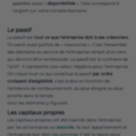
appelées aussi «
disponibilités
». Cela correspond à
l'argent sur votre compte bancaire.
Le passif
Le passif est
tout ce que l'entreprise doit à ses créanciers.
On parle aussi parfois de « ressources ». C'est l'ensemble
des éléments au service de l'entreprise venant d'un tiers
qui devront être remboursés. Le passif est le contraire de
l’actif : il représente une valeur négative pour l’entreprise.
On classe tout ce qui constitue le passif
par ordre
croissant d'exigibilité
, c'est-à-dire en fonction de
l'échéance de remboursement, du plus éloigné au plus
proche dans le temps.
Voici les éléments y figurant.
Les capitaux propres
Les capitaux propres ont été injectés dans l'entreprise
par les actionnaires ou
associés
. Ils leur appartiennent et
l'entreprise leur doit ces sommes. C'est la raison pour