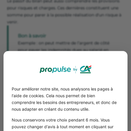
Le passif du bilan peut aussi comprendre les provisions
pour risques et charges. Ces dernières constituent une
somme pour parer à la possible réalisation d'un risque à
venir.
Bon à savoir
Exemple : on peut mettre de l’argent de côté
pour payer les indemnités dues au salarié en
cas de litige avec l’entreprise devant le conseil
des prud’hommes.
Les dettes
Il existe 3 types de dettes :
Pour améliorer notre site, nous analysons les pages à
Les dettes financières
: ce sont les dettes issues des
l'aide de cookies. Cela nous permet de bien
emprunts bancaires qui ont pour but de financer
comprendre les besoins des entrepreneurs, et donc de
l'entreprise.
nous adapter en créant du contenu utile.
Les
dettes fournisseurs
: l'entreprise doit parfois
Nous conservons votre choix pendant 6 mois. Vous
acheter des marchandises à des fournisseurs qu'elle
pouvez changer d'avis à tout moment en cliquant sur
devra ensuite payer sous différents délais. Les dettes