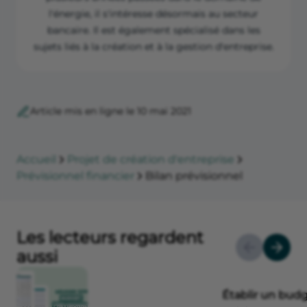
l'énergie, il s'intéresse désormais au secteur
bancaire. Il est également spécialisé dans les
sujets liés à la création et à la gestion d'entreprise.
Article mis en ligne le 10 mai 2021
Accueil
Projet de création d'entreprise
Prévisionnel financier
Bilan prévisionnel
Les lecteurs regardent
aussi
Établir un budg