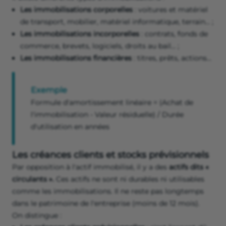
Les immobilisations corporelles
: voitures et matériel
de transport, mobilier, matériel informatique, terrain… ;
Les immobilisations incorporelles
: contrats, fonds de
commerce, brevets, logiciels, droits au bail… ;
Les immobilisations financières
: titres, prêts, actions…
Exemple
Formule d'amortissement linéaire = (Achat de
l'immobilisation - Valeur résiduelle) / Durée
d'utilisation en années
Les créances clients et stocks prévisionnels
Par opposition à l'actif immobilisé, il y a des
actifs dits «
circulants ».
Ces actifs ne sont ni durables ni utilisables
comme les immobilisations. Il ne reste pas longtemps
dans le patrimoine de l'entreprise (moins de 12 mois).
On distingue :