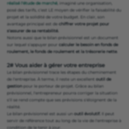
réalisé l'étude de marché
, imaginé une organisation,
posé des tarifs, c'est LE moyen de vérifier la faisabilité du
projet et la solidité de votre budget. En clair, son
avantage principal est de
chiffrer votre projet pour
s'assurer de sa rentabilité.
Notons aussi que le bilan prévisionnel est un document
sur lequel s'appuyer pour
calculer le besoin en fonds de
roulement, le fonds de roulement et la trésorerie nette
.
2# Vous aider à gérer votre entreprise
Le bilan prévisionnel trace les étapes du cheminement
de l'entreprise. À terme, il reste un excellent
outil de
gestion
pour le porteur de projet. Grâce au bilan
prévisionnel, l'entrepreneur pourra corriger la situation
s'il se rend compte que ses prévisions s'éloignent de la
réalité.
Le bilan prévisionnel est aussi un
outil
évolutif.
Il peut
servir de référence tout au long de la vie de l'entreprise à
condition de le tenir à jour.