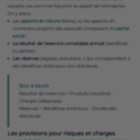
laquelle ces sommes figurent au passif de l'entreprise.
On y place :
Les
apports en nature
(biens) ou les apports en
numéraire (argent) des associés composant le
capital
social
;
Le résultat de l'exercice comptable annuel
(bénéfices
ou pertes) ;
Les réserves
(légales, statutaire…) qui correspondent à
des bénéfices antérieurs non distribués.
Bon à savoir
Résultat de l'exercice = Produits (recettes) -
Charges (dépenses)
Réserves = Bénéfices antérieurs - Dividendes
distribués
Les provisions pour risques et charges