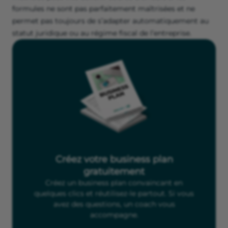
formules ne sont pas parfaitement maîtrisées et ne
permet pas toujours de s’adapter automatiquement au
statut juridique ou au régime fiscal de l’entreprise.
Créez votre business plan
gratuitement
Créez un business plan convaincant en
quelques clics et réutilisez-le partout. Si vous
avez des questions, un coach vous
accompagne.