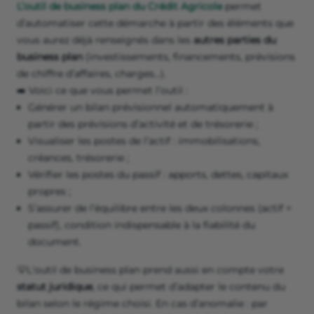
L’outil de business plan du Crédit Agricole
permet
d’automatiser cette démarche à partir des éléments que
vous aurez déjà renseignés dans les
autres parties du
business plan
(investissements, financements, prévisions
de chiffre d’affaires, charges...).
➡️ Voici ce que vous permet l’outil :
Générer un bilan prévisionnel automatiquement à
partir des prévisions d’activité et de trésorerie ;
Visualiser les postes de l’actif : immobilisations,
créances, trésorerie ;
Vérifier les postes du passif : apports, dettes, capitaux
propres ;
S’assurer de l’équilibre entre les deux colonnes (actif =
passif), condition indispensable à la fiabilité du
document.
💡L'outil de business plan prend aussi en compte votre
statut juridique
, ce qui permet d’adapter le contenu du
bilan selon le régime choisi. En cas d’anomalie : par