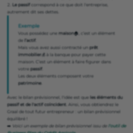
Le passif
correspond à ce que doit l'entreprise,
autrement dit ses dettes.
Exemple
Vous possédez une
maison
🏠, c’est un élément
de
l’actif
.
Mais vous avez aussi contracté un
prêt
immobilier
💰
à la banque pour payer cette
maison. C’est un élément à faire figurer dans
votre
passif
.
Les deux éléments composent votre
patrimoine
.
Avec le bilan prévisionnel, l'idée est que
les éléments du
passif et de l'actif coïncident
. Ainsi, vous obtiendrez le
Graal de tout futur entrepreneur : un bilan prévisionnel
équilibré !
➡️
Voici un exemple de bilan prévisionnel issu de
l'outil de