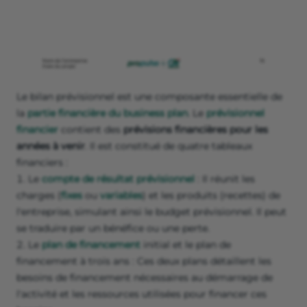
Le bilan prévisionnel est une composante essentielle de
la
partie financière du business plan
. Le
prévisionnel
financier
contient des
prévisions financières pour les
années à venir
. Il est constitué de quatre tableaux
financiers :
Le
compte de résultat prévisionnel
: Il réunit les
charges (
fixes
ou
variables
) et les produits (recettes) de
l'entreprise, simulant ainsi le budget prévisionnel. Il peut
se traduire par un bénéfice ou une perte.
Le
plan de financement
initial et le plan de
financement à trois ans : Ces deux plans détaillent les
besoins de financement nécessaires au démarrage de
l'activité et les ressources utilisées pour financer ces