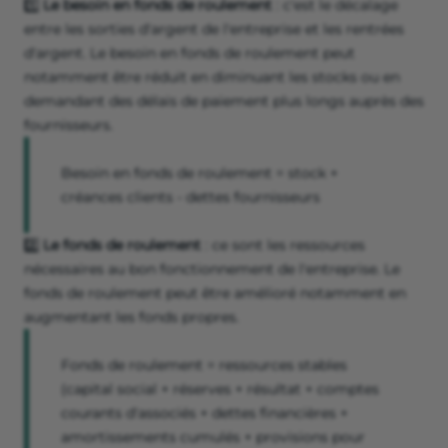
1️⃣
Le besoin en fonds de roulement
: c'est le décalage
entre les sorties d'argent de l'entreprise et les rentrées
d'argent. Le besoin en fonds de roulement peut
notamment être réduit en diminuant les stocks ou en
demandant des délais de paiement plus longs auprès des
fournisseurs.
Besoin en fonds de roulement = stock +
créances clients - dettes fournisseurs
2️⃣
Le fonds de roulement
: ce sont les ressources
nécessaires au bon fonctionnement de l'entreprise. Le
fonds de roulement peut être amélioré notamment en
augmentant les fonds propres.
Fonds de roulement = ressources stables
(capital social + réserves + résultat + comptes
courants d'associés + dettes financières +
amortissements cumulés + provisions pour