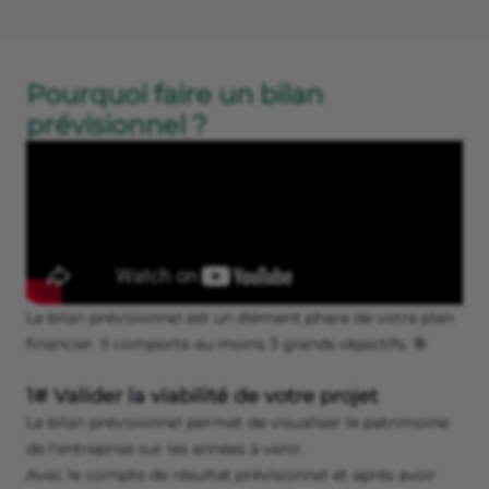
Pourquoi faire un bilan
prévisionnel ?
Le bilan prévisionnel est un élément phare de votre plan
financier. Il comporte au moins 3 grands objectifs. 🎯
1# Valider la viabilité de votre projet
Le bilan prévisionnel permet de visualiser le patrimoine
de l'entreprise sur les années à venir.
Avec le compte de résultat prévisionnel et après avoir