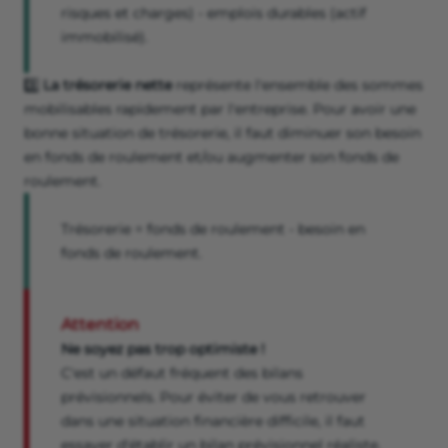
risques et charges) - emplois durables (actif
immobilisé).
3️⃣
La trésorerie nette
représente l'ensemble des sommes
mobilisables rapidement par l'entreprise. Pour avoir une
bonne situation de trésorerie, il faut diminuer son besoin
en fonds de roulement et/ou augmenter son fonds de
roulement.
Trésorerie = fonds de roulement - besoin en
fonds de roulement.
Attention
Ne soyez pas trop optimiste !
C'est un défaut fréquent des bilans
prévisionnels. Pour éviter de vous retrouver
dans une situation financière difficile, il faut
essayer d'établir un bilan prévisionnel réaliste.