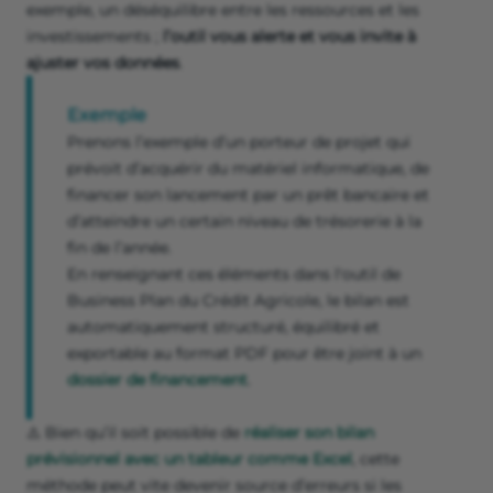
exemple, un déséquilibre entre les ressources et les
investissements ;
l’outil vous alerte et vous invite à
ajuster vos données
.
Exemple
Prenons l’exemple d’un porteur de projet qui
prévoit d’acquérir du matériel informatique, de
financer son lancement par un prêt bancaire et
d’atteindre un certain niveau de trésorerie à la
fin de l’année.
En renseignant ces éléments dans l'outil de
Business Plan du Crédit Agricole, le bilan est
automatiquement structuré, équilibré et
exportable au format PDF pour être joint à un
dossier de financement
.
⚠️ Bien qu’il soit possible de
réaliser son bilan
prévisionnel avec un tableur comme Excel
, cette
méthode peut vite devenir source d’erreurs si les