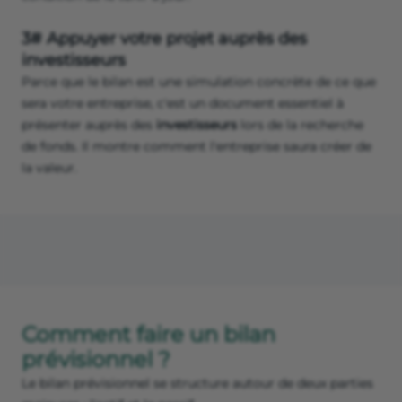
3# Appuyer votre projet auprès des
investisseurs
Parce que le bilan est une simulation concrète de ce que
sera votre entreprise, c'est un document essentiel à
présenter auprès des
investisseurs
lors de la recherche
de fonds. Il montre comment l'entreprise saura créer de
la valeur.
Comment faire un bilan
prévisionnel ?
Le bilan prévisionnel se structure autour de deux parties