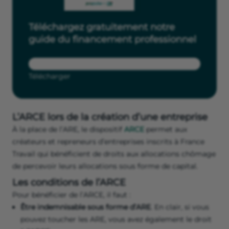
Téléchargez gratuitement notre
guide du financement professionnel
Télécharger
L’ARCE lors de la création d’une entreprise
À la place de l’ARE, le dispositif
ARCE
permet aux
créateurs et repreneurs d’entreprises inscrits à France
Travail qui bénéficient de droits aux allocations chômage
de percevoir leurs allocations sous forme de capital.
Les conditions de l’ARCE
Pour bénéficier de l’ARCE, il faut :
Être indemnisable sous forme d’ARE
. En clair, si vous
pouvez toucher les ARE, vous avez également le droit