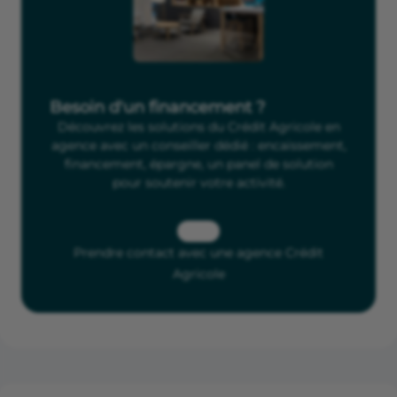
Besoin d'un financement ?
Découvrez les solutions du Crédit Agricole en
agence avec un conseiller dédié : encaissement,
financement, épargne, un panel de solution
pour soutenir votre activité.
Prendre contact avec une agence Crédit
Agricole