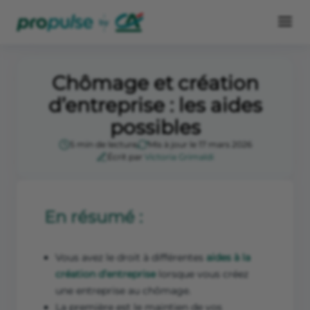
Chômage et création
d’entreprise : les aides
possibles
5 min de lecture
Mis à jour le 17 mars 2026
Écrit par
Victoria Grimaldi
En résumé :
Vous avez le droit à différentes
aides à la
création d’entreprise
lorsque vous créez
une entreprise au chômage.
La première est le maintien de vos