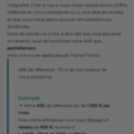
intégralité. C’est le cas si vous n’avez réalisé aucun chiffre
d’affaires en micro-entreprise ou si vous êtes en société
et que vous n’avez perçu aucune rémunération ou
dividendes.
Dans les autres cas (c’est-à-dire dès que vous percevez
un revenu), vous ne toucherez votre ARE que
partiellement
.
Voici la formule appliquée par France Travail :
ARE de référence - 70 % de vos revenus de
votre entreprise.
Exemple
📌 Votre
ARE
de référence est de
1 500 € par
mois
.
Avec votre entreprise, vous avez dégagé un
revenu
de
600 €
ce mois-ci.