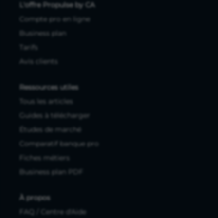
L'offre Propulse by CA
Compte pro en ligne
Business plan
Tarifs
Avis clients
Ressources utiles
Tous les articles
Guides à télécharger
Études de marché
Comparatif banque pro
Fiches métiers
Business plan PDF
À propos
FAQ / Centre d'Aide