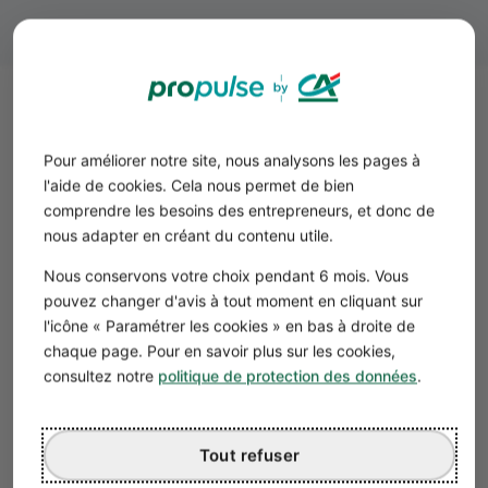
Chômage et création
d’entreprise : y a-t-il d’autres
Pour améliorer notre site, nous analysons les pages à
aides à la création d’entreprise ?
l'aide de cookies. Cela nous permet de bien
comprendre les besoins des entrepreneurs, et donc de
Les chômeurs ont également droit à d’autres aides à la
nous adapter en créant du contenu utile.
création d’entreprise en plus de l’indemnisation de
France Travail.
Nous conservons votre choix pendant 6 mois. Vous
pouvez changer d'avis à tout moment en cliquant sur
L’ACRE
l'icône « Paramétrer les cookies » en bas à droite de
L’aide à la création ou à la reprise d’une entreprise
chaque page. Pour en savoir plus sur les cookies,
(
ACRE)
remplace depuis le 1er janvier 2019 l’ACCRE. Il
consultez notre
politique de protection des données
.
s’agit d’une
aide à la reprise d’entreprise
ou à la création
d’entreprise, ouverte à tous, y compris aux
franchises
.
Tout refuser
Les conditions pour bénéficier de l’ACRE
👉 Les conditions pour l’ACRE sont les suivantes :