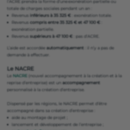
l’ACRE prendra la forme d’une exonération partielle ou
totale de charges sociales pendant un an :
Revenus
inférieurs à 35 325 €
: exonération totale.
Revenus
compris entre 35 325 € et 47 100 €
:
exonération partielle.
Revenus
supérieurs à 47 100 €
: pas d’ACRE.
L’aide est accordée
automatiquement
: il n’y a pas de
demande à effectuer.
Le NACRE
Le
NACRE
(nouvel accompagnement à la création et à la
reprise d’entreprise) est un
accompagnement
personnalisé à la création d’entreprise.
Dispensé par les régions, le NACRE permet d’être
accompagné dans sa création d’entreprise :
aide au montage de projet ;
lancement et développement de l’entreprise ;