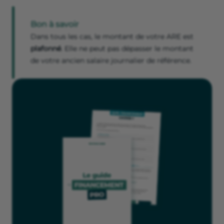
Bon à savoir
Dans tous les cas, le montant de votre ARE est
plafonné
. Elle ne peut pas dépasser le montant
de votre ancien salaire journalier de référence.