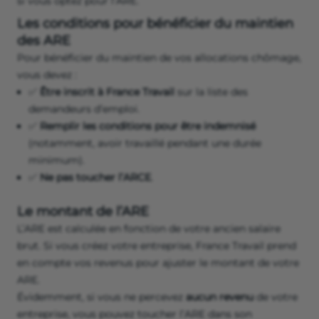
si vous optez pour l’ARE.
Les conditions pour bénéficier du maintien
des ARE
Pour bénéficier du maintien de vos allocations chômage,
vous devez :
✅
Être inscrit à France Travail
sur la liste des
demandeurs d’emploi.
✅
Remplir les conditions pour être indemnisé
(notamment, avoir travaillé pendant une durée
minimum).
✅
Ne pas toucher l’ARCE
.
Le montant de l’ARE
L’ARE est calculée en fonction de votre ancien salaire
brut. Si vous créez votre entreprise, France Travail prend
en compte vos revenus pour ajuster le montant de votre
ARE.
Évidemment, si vous ne percevez
aucun revenu
de votre
entreprise, vous pouvez toucher l’ARE dans son