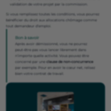
validation de votre projet par la commission.
Si vous remplissez toutes les conditions, vous pourrez
bénéficier du droit aux allocations chômage comme
tout demandeur d’emploi.
Bon à savoir
Après avoir démissionné, vous ne pourrez
peut-être pas vous lancer librement dans
n’importe quelle activité. Vous pouvez être
concerné par une
clause de non-concurrence
par exemple. Pour en avoir le cœur net, relisez
bien votre contrat de travail.