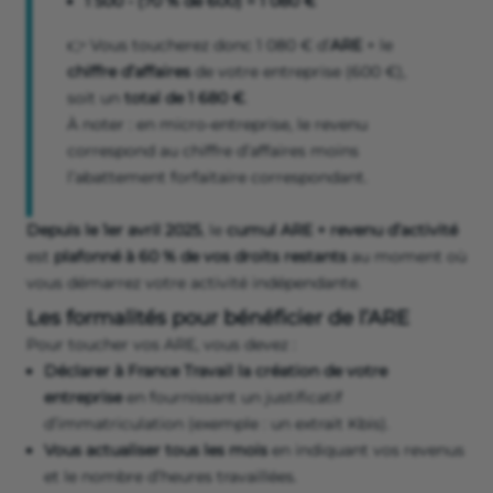
1 500 - (70 % de 600) = 1 080 €
👉 Vous toucherez donc 1 080 € d’
ARE
+ le
chiffre d’affaires
de votre entreprise (600 €),
soit un
total de 1 680 €
.
À noter : en micro-entreprise, le revenu
correspond au chiffre d’affaires moins
l’abattement forfaitaire correspondant.
Depuis le 1er avril 2025
, le
cumul ARE + revenu d’activité
est
plafonné à 60 % de vos droits restants
au moment où
vous démarrez votre activité indépendante.
Les formalités pour bénéficier de l’ARE
Pour toucher vos ARE, vous devez :
Déclarer à France Travail la création de votre
entreprise
en fournissant un justificatif
d’immatriculation (exemple : un extrait Kbis).
Vous actualiser tous les mois
en indiquant vos revenus
et le nombre d’heures travaillées.