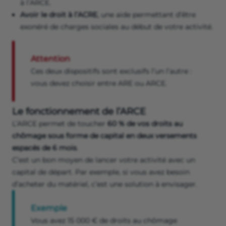
à l’ARCE.
Avoir le droit à l’ACRE
, une aide permettant d’être
exonéré de charges sociales au début de votre activité.
Attention
Ces deux dispositifs sont exclusifs l’un l’autre :
vous devez choisir entre ARE ou ARCE.
Le fonctionnement de l’ARCE
L’ARCE permet de toucher
60 % de vos droits au
chômage sous forme de capital en deux versements
espacés de 6 mois
.
C’est un bon moyen de lancer votre activité avec un
capital de départ. Par exemple, si vous avez besoin
d’acheter du matériel, c’est une solution à envisager.
Exemple
Vous avez 15 000 € de droits au chômage