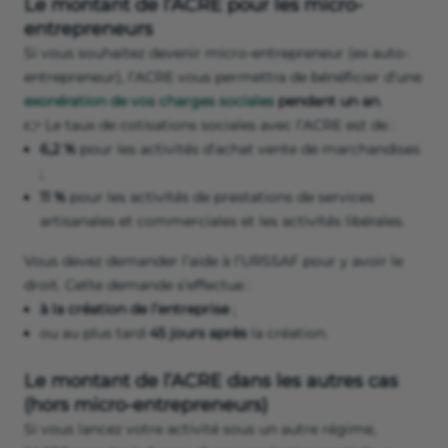
Le montant de l’ACRE pour les micro-
entrepreneurs
Si vous souhaitez devenir micro-entrepreneur (ex auto-
entrepreneur), l’ACRE vous permettra de bénéficier d’une
exonération de vos charges sociales
pendant un an
.
👉
Le taux de cotisations sociales avec l’ACRE est de :
6,2 %
pour les activités d’achat vente de marchandises
;
11 %
pour les activités de prestations de services
artisanales et commerciales et les activités libérales.
Vous devez demander l’aide à l’URSSAF pour y avoir le
droit. Cette demande s’effectue :
à la création de l’entreprise
;
ou au plus tard
45 jours après
la création.
Le montant de l’ACRE dans les autres cas
(hors micro-entrepreneurs)
Si vous lancez votre activité sous un autre régime,