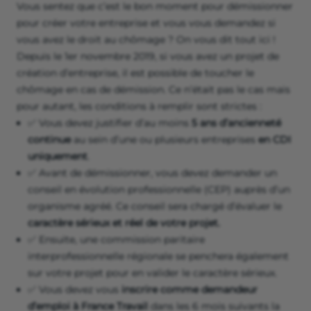
Vous sentez que c’est le bon moment pour démissionner
pour créer votre entreprise et vous vous demandez si
vous avez le droit au chômage ? On vous dit tout ici !
Depuis le 1er novembre 2019, si vous avez un projet de
création d’entreprise, il est possible de toucher le
chômage en cas de démission. Ce n’était pas le cas mais
pour autant, les conditions à remplir sont strictes :
✅ Vous devez justifier d’au moins
5 ans d’ancienneté
continue
au sein d’une ou plusieurs entreprises
en CDI
uniquement
.
✅ Avant de démissionner, vous devez demander un
conseil en évolution professionnelle (CEP) auprès d’un
organisme agréé. Ce conseil sera chargé d’évaluer le
caractère sérieux et réel de votre projet.
✅ Ensuite, une commission paritaire
interprofessionnelle régionale se penchera également
sur votre projet pour en valider le caractère sérieux.
✅ Vous devez vous
inscrire comme demandeur
d’emploi à France Travail
dans les 6 mois suivants la