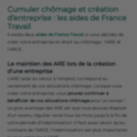
Cumuler chômage et création
d’entreprise : les aides de France
Travail
Il existe deux
aides de France Travail
si vous décidez de
créer votre entreprise en étant au chômage : l’ARE et
l’ARCE.
Le maintien des ARE lors de la création
d’une entreprise
L’ARE (aide au retour à l’emploi) correspond au
versement de vos allocations chômage. Lorsque vous
créez votre entreprise, vous
pouvez continuer à
bénéficier de vos allocations chômage
pour un temps !
Le gros avantage des ARE est que vous pouvez disposer
d’un revenu régulier versé tous les mois jusqu’à la fin de
votre période d’indemnisation. Il faut aussi savoir qu’au
contraire de l’ARCE, l’indemnisation est plus importante