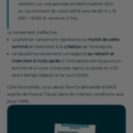
restants sur une période d’indemnisation d’un
an. Le montant de votre ARCE sera de 60 % x 15
000 = 9000 €, versé en 2 fois.
Le versement s’effectue :
Le premier versement représente la
moitié de cette
somme
et intervient à la
création
de l’entreprise.
Le deuxième versement correspond
au restant et
intervient 6 mois après
si l’entreprise est toujours en
activité et si vous n'avez pas repris un poste en CDI
entre temps (depuis le 1er avril 2025).
Côté formalités, vous devez faire la demande d’ARCE
auprès de France Travail dans les mêmes conditions que
pour l’ARE.