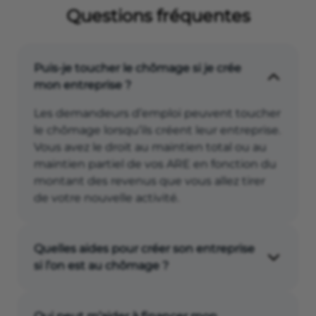
Questions fréquentes
Puis-je toucher le chômage si je crée
mon entreprise ?
Les demandeurs d’emploi peuvent toucher
le chômage lorsqu’ils créent leur entreprise.
Vous avez le droit au maintien total ou au
maintien partiel de vos ARE en fonction du
montant des revenus que vous allez tirer
de votre nouvelle activité.
Quelles aides pour créer son entreprise
si l’on est au chômage ?
France Travail peut vous aider à créer votre
entreprise en vous faisant bénéficier du